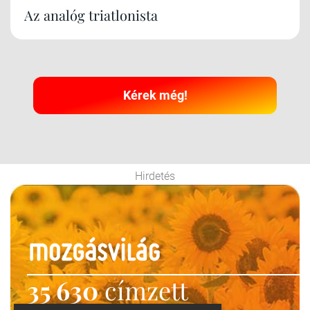
Az analóg triatlonista
Kérek még!
Hirdetés
35 630
címzett