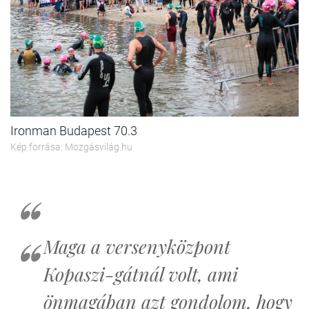
Ironman Budapest 70.3
Kép forrása: Mozgásvilág.hu
Maga a versenyközpont
Kopaszi-gátnál volt, ami
önmagában azt gondolom, hogy