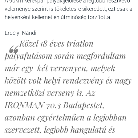
A 90km kerékpár pályakijelölése a legtöbb résztvevő
véleménye szerint is tökéletesre sikeredett, ezt csak a
helyenként kellemetlen útminőség torzította.
Erdélyi Nándi
Közel 18 éves triatlon
pályafutásom során megfordultam
már egy-két versenyen, melyek
között volt helyi rendezvény és nagy
nemzetközi verseny is. Az
IRONMAN 70.3 Budapestet,
azonban egyértelműen a legjobban
szervezett, legjobb hangulatú és