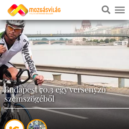
Budapest 70.3 egy versenyző
szemszögéből