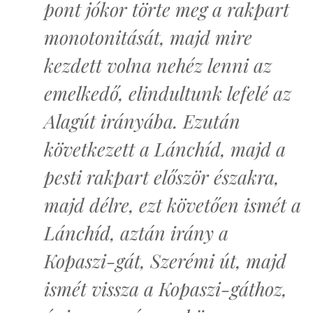
pont jókor törte meg a rakpart
monotonitását, majd mire
kezdett volna nehéz lenni az
emelkedő, elindultunk lefelé az
Alagút irányába. Ezután
következett a Lánchíd, majd a
pesti rakpart először északra,
majd délre, ezt követően ismét a
Lánchíd, aztán irány a
Kopaszi-gát, Szerémi út, majd
ismét vissza a Kopaszi-gáthoz,