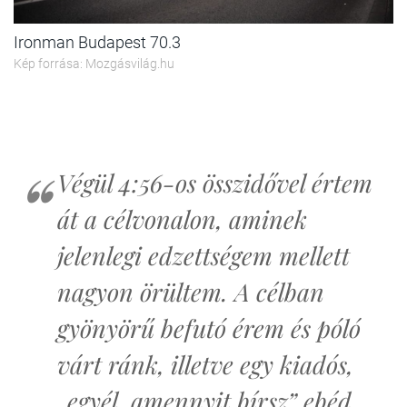
Ironman Budapest 70.3
Kép forrása: Mozgásvilág.hu
Végül 4:56-os összidővel értem
át a célvonalon, aminek
jelenlegi edzettségem mellett
nagyon örültem. A célban
gyönyörű befutó érem és póló
várt ránk, illetve egy kiadós,
„egyél, amennyit bírsz” ebéd.