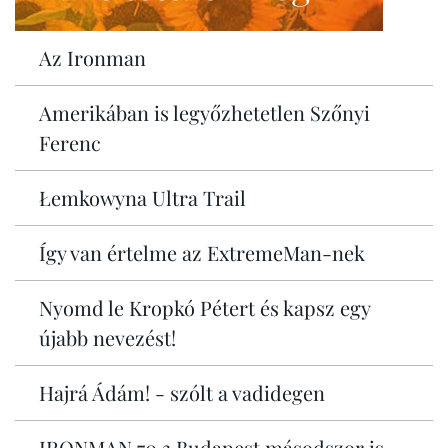
Az Ironman
Amerikában is legyőzhetetlen Szőnyi
Ferenc
Łemkowyna Ultra Trail
Így van értelme az ExtremeMan-nek
Nyomd le Kropkó Pétert és kapsz egy
újabb nevezést!
Hajrá Ádám! - szólt a vadidegen
IRONMAN 70.3 Budapest másodszor is