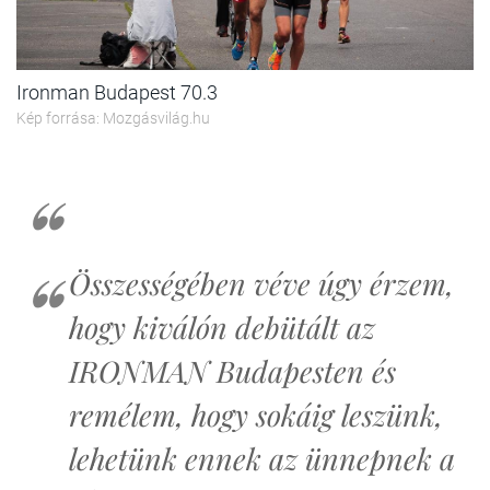
Ironman Budapest 70.3
Kép forrása: Mozgásvilág.hu
Összességében véve úgy érzem,
hogy kiválón debütált az
IRONMAN Budapesten és
remélem, hogy sokáig leszünk,
lehetünk ennek az ünnepnek a