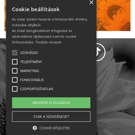
heti motiváció
×
Cookie beállítások
Ne maradj le!
Az oldal sütiket használ a felhasználói élmény
fokozása céljából.
Az oldal böngészésével elfogadod az
adatvédelmi tájékoztató szerinti cookie
felhasználást.
Tovább olvasok
SZÜKSÉGES
TELJESÍTMÉNY
MARKETING
Adatvédelem
FUNKCIONÁLIS
CSOPORTOSÍTATLAN
Állásajánlatok
MINDENT ELFOGADOK
Impresszum-kapcsolat
CSAK A SZÜKSÉGESET
Jogi nyilatkozat
COOKIE RÉSZLETEK
Rólunk