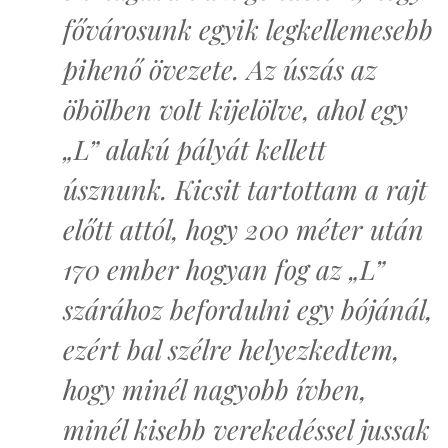
fővárosunk egyik legkellemesebb
pihenő övezete. Az úszás az
öbölben volt kijelölve, ahol egy
„L” alakú pályát kellett
úsznunk. Kicsit tartottam a rajt
előtt attól, hogy 200 méter után
170 ember hogyan fog az „L”
szárához befordulni egy bójánál,
ezért bal szélre helyezkedtem,
hogy minél nagyobb ívben,
minél kisebb verekedéssel jussak