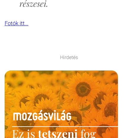
részesei.
Fotók itt...
Hirdetés
Ez is
tetszeni
fog