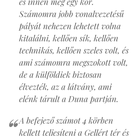
és innen még egy kör.
Számomra jobb vonalvezetésű
pályát nehezen lehetett volna
kitalálni, kellően sík, kellően
technikás, kellően szeles volt, és
ami számomra megszokott volt,
de a külföldiek biztosan
élvezték, az a látvány, ami
elénk tárult a Duna partján.
A befejező számot 4 körben
kellett teljesíteni a Gellért tér és