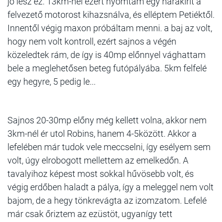
jó lesz ez. 13km-nél ezért nyomtam egy harakirit a
felvezető motorost kihazsnálva, és elléptem Petiéktől.
Innentől végig maxon próbáltam menni. a baj az volt,
hogy nem volt kontroll, ezért sajnos a végén
közeledtek rám, de így is 40mp előnnyel vághattam
bele a meglehetősen beteg futópályába. 5km felfelé
egy hegyre, 5 pedig le...
Sajnos 20-30mp előny még kellett volna, akkor nem
3km-nél ér utol Robins, hanem 4-5között. Akkor a
lefelében már tudok vele meccselni, így esélyem sem
volt, úgy elrobogott mellettem az emelkedőn. A
tavalyihoz képest most sokkal hűvösebb volt, és
végig erdőben haladt a pálya, így a meleggel nem volt
bajom, de a hegy tönkrevágta az izomzatom. Lefelé
már csak őriztem az ezüstöt, ugyanígy tett