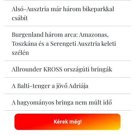
Alsó-Ausztria már három bikeparkkal
csábít
Burgenland három arca: Amazonas,
Toszkána és a Serengeti Ausztria keleti
szélén
Allrounder KROSS országúti bringák
A Balti-tenger a jövő Adriája
A hagyományos bringa nem múlt idő
Kérek még!