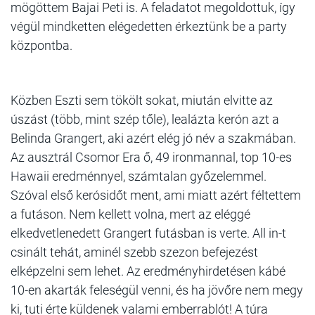
mögöttem Bajai Peti is. A feladatot megoldottuk, így
végül mindketten elégedetten érkeztünk be a party
központba.
Közben Eszti sem tökölt sokat, miután elvitte az
úszást (több, mint szép tőle), lealázta kerón azt a
Belinda Grangert, aki azért elég jó név a szakmában.
Az ausztrál Csomor Era ő, 49 ironmannal, top 10-es
Hawaii eredménnyel, számtalan győzelemmel.
Szóval első kerósidőt ment, ami miatt azért féltettem
a futáson. Nem kellett volna, mert az eléggé
elkedvetlenedett Grangert futásban is verte. All in-t
csinált tehát, aminél szebb szezon befejezést
elképzelni sem lehet. Az eredményhirdetésen kábé
10-en akarták feleségül venni, és ha jövőre nem megy
ki, tuti érte küldenek valami emberrablót! A túra