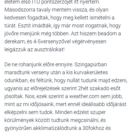
életem első ITU pontszerzőjét itt nyertem.
Másodszorra tavaly mentem vissza, és olyan
kedvesen fogadtak, hogy meg kellett ismételni a
túrát. Esztit imádták, így már most irogatnak, hogy
jövőre menjünk még többen. Azt hiszem beadom a
derekam, és 4-5versenyzővel végérvényesen
leigázzuk az ausztrálokat!
De ne rohanjunk előre ennyire. Szingapúrban
maradtunk verseny után a kis kurvakerületes
odunkban, és féltünk, hogy nullát tudunk majd edzeni,
ugyanis az előrejelzések szerint 2hét szakadó esőt
jósoltak. Nos, ezek szerint a weather.com sem jobb,
mint az mi időjósaink, mert ennél ideálisabb időjárást
elképzelni sem tudok. Minden edzést szuper
körülmények között tudtunk megcsinálni, és
gyönyörűen akklimatizálódtunk a 30fokhoz és