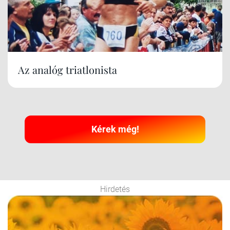
Az analóg triatlonista
Kérek még!
Hirdetés