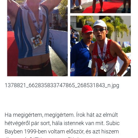
1378821_662835833747865_268531843_n.jpg
Ha megigértem, megígértem. Írok hát az elmúlt
hétvégéről pár sort, hála istennek van mit. Subic
Bayben 1999-ben voltam először, és azt hiszem