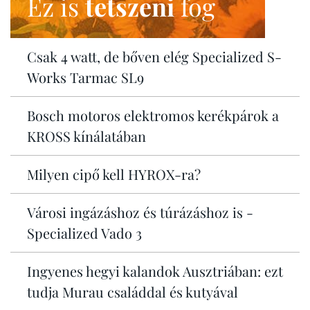
Ez is
tetszeni
fog
Csak 4 watt, de bőven elég Specialized S-
Works Tarmac SL9
Bosch motoros elektromos kerékpárok a
KROSS kínálatában
Milyen cipő kell HYROX-ra?
Városi ingázáshoz és túrázáshoz is -
Specialized Vado 3
Ingyenes hegyi kalandok Ausztriában: ezt
tudja Murau családdal és kutyával