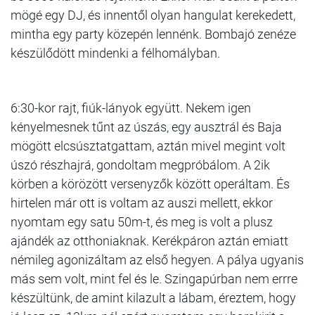
mögé egy DJ, és innentől olyan hangulat kerekedett,
mintha egy party közepén lennénk. Bombajó zenéze
készülődött mindenki a félhomályban.
6:30-kor rajt, fiúk-lányok együtt. Nekem igen
kényelmesnek tűnt az úszás, egy ausztrál és Baja
mögött elcsúsztatgattam, aztán mivel megint volt
úszó részhajrá, gondoltam megpróbálom. A 2ik
körben a körözött versenyzők között operáltam. És
hirtelen már ott is voltam az auszi mellett, ekkor
nyomtam egy satu 50m-t, és meg is volt a plusz
ajándék az otthoniaknak. Kerékpáron aztán emiatt
némileg agonizáltam az első hegyen. A pálya ugyanis
más sem volt, mint fel és le. Szingapúrban nem errre
készültünk, de amint kilazult a lábam, éreztem, hogy