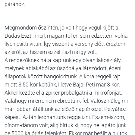
párához.
Megmondom őszíntén, jó volt hogy végül kijött a
Dudás Eszti, mert magamtól én sem edzettem volna
ilyen csitti-vittin. Így viszont a verseny előtt éreztem
az erőt, az hiszem ezzel Eszti is így volt.
A rendezőknek háta kaptunk egy olyan lakosztály,
melynek ablakából az úszópálya látszódott, édeni
állapotok között hangolódtunk. A kora reggeli rajt
miatt 3:50-kor keltünk, illetve Bajai Peti már 3-kor.
Akkor kezdte el a zpíker probálgatni a mikrofonját.
Valahogy mi erre nem ébredtünk fel. Valószínűleg mi
már jobban átálltunk az előző nap érkezet Petyához
képest. Aztán lerohantunk reggelizni. Eszem-iszom,
dínom-dánom volt, alig bírtuk ki, hogy ne lapátoljunk
be 5000 kalóriás fejenként. Ekkor már beállt a pultok