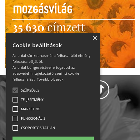
35 630
címzett
heti motiváció
×
Cookie beállítások
Ne maradj le!
Az oldal sütiket használ a felhasználói élmény
fokozása céljából.
Az oldal böngészésével elfogadod az
adatvédelmi tájékoztató szerinti cookie
felhasználást.
Tovább olvasok
SZÜKSÉGES
TELJESÍTMÉNY
MARKETING
Adatvédelem
FUNKCIONÁLIS
CSOPORTOSÍTATLAN
Állásajánlatok