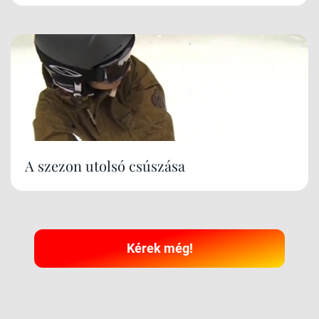
A szezon utolsó csúszása
Kérek még!