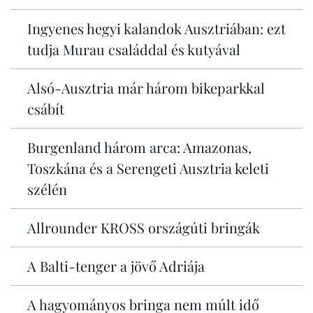
Ingyenes hegyi kalandok Ausztriában: ezt
tudja Murau családdal és kutyával
Alsó-Ausztria már három bikeparkkal
csábít
Burgenland három arca: Amazonas,
Toszkána és a Serengeti Ausztria keleti
szélén
Allrounder KROSS országúti bringák
A Balti-tenger a jövő Adriája
A hagyományos bringa nem múlt idő