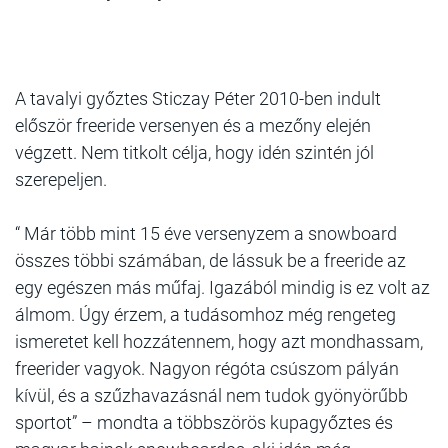
A tavalyi győztes Sticzay Péter 2010-ben indult
először freeride versenyen és a mezőny elején
végzett. Nem titkolt célja, hogy idén szintén jól
szerepeljen.
“ Már több mint 15 éve versenyzem a snowboard
összes többi számában, de lássuk be a freeride az
egy egészen más műfaj. Igazából mindig is ez volt az
álmom. Úgy érzem, a tudásomhoz még rengeteg
ismeretet kell hozzátennem, hogy azt mondhassam,
freerider vagyok. Nagyon régóta csúszom pályán
kívül, és a szűzhavazásnál nem tudok gyönyörűbb
sportot” – mondta a többszörös kupagyőztes és