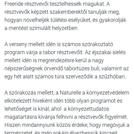
Freeride résztvevői tesztelhessék magukat. A
résztvevők képzett szakemberektől tanulják meg,
hogyan növelheljék túlélési esélyüket, és gyakorolják
a mentést szimulált helyzetben.
A verseny mellett idén is számos szórakoztató
program várja a tabor résztvevőit. Az éjszakai síelés
mellett idén is megrendezésre kerül a nagy
népszerűségnek örvendő tábortüzes buli, valamint az
egy hét alatt számos túra szerveződik a szűzhóban.
A szórakozás mellett, a Naturelle a környezetvédelem
elkötelezett híveként idén több olyan programot és
lehetőséget is kínál, ahol a környezettudatos
magatartásra kívánja felhívni a résztvevők figyelmét.
Hiszen mindannyiunk közös érdeke, hogy megóvjuk a
természetet, és még sokáig élvezhessük kincseit.