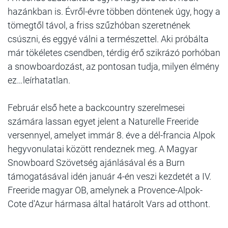
hazánkban is. Évről-évre többen döntenek úgy, hogy a
tömegtől távol, a friss szűzhóban szeretnének
csúszni, és eggyé válni a természettel. Aki próbálta
már tökéletes csendben, térdig érő szikrázó porhóban
a snowboardozást, az pontosan tudja, milyen élmény
ez…leírhatatlan.
Február első hete a backcountry szerelmesei
számára lassan egyet jelent a Naturelle Freeride
versennyel, amelyet immár 8. éve a dél-francia Alpok
hegyvonulatai között rendeznek meg. A Magyar
Snowboard Szövetség ajánlásával és a Burn
támogatásával idén január 4-én veszi kezdetét a IV.
Freeride magyar OB, amelynek a Provence-Alpok-
Cote d'Azur hármasa által határolt Vars ad otthont.