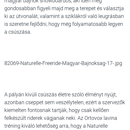
magyar bajnok snowboardos, aki idén még
gondosabban figyeli majd meg a terepet és választja
ki az útvonalát, valamint a sziklákról való leugrásban
is szeretne fejlődni, hogy még folyamatosabb legyen
a csúszása.
82069-Naturelle-Freeride-Magyar-Bajnoksag-17-.jpg
A pályán kívüli csúszás életre szóló élményt nyújt,
azonban cseppet sem veszélytelen, ezért a szervezők
kiemelten fontosnak tartják, hogy csak kellően
felkészült riderek vágjanak neki. Az Ortovox lavina
tréning kiváló lehetőség arra, hogy a Naturelle