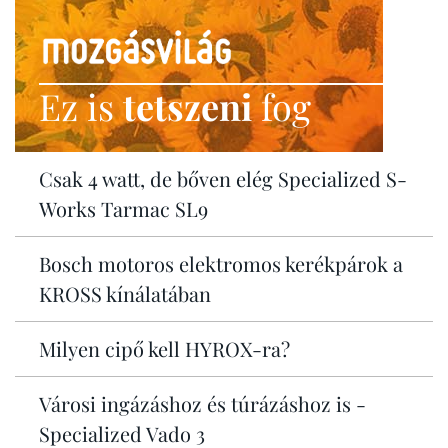
Ez is
tetszeni
fog
Csak 4 watt, de bőven elég Specialized S-
Works Tarmac SL9
Bosch motoros elektromos kerékpárok a
KROSS kínálatában
Milyen cipő kell HYROX-ra?
Városi ingázáshoz és túrázáshoz is -
Specialized Vado 3