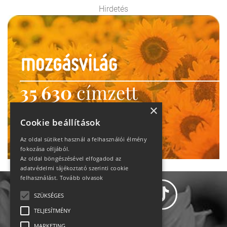
Hirdetés
35 630
címzett
heti motiváció
×
Cookie beállítások
Ne maradj le!
Az oldal sütiket használ a felhasználói élmény
fokozása céljából.
Az oldal böngészésével elfogadod az
adatvédelmi tájékoztató szerinti cookie
felhasználást.
Tovább olvasok
SZÜKSÉGES
TELJESÍTMÉNY
MARKETING