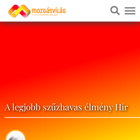
A legjobb szűzhavas élmény Hír