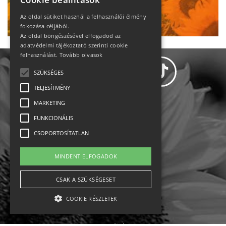
Ne maradj le!
Az oldal sütiket használ a felhasználói élmény
fokozása céljából.
Az oldal böngészésével elfogadod az
adatvédelmi tájékoztató szerinti cookie
felhasználást.
Tovább olvasok
SZÜKSÉGES
TELJESÍTMÉNY
MARKETING
Adatvédelem
FUNKCIONÁLIS
CSOPORTOSÍTATLAN
Állásajánlatok
MINDENT ELFOGADOK
Impresszum-kapcsolat
CSAK A SZÜKSÉGESET
Jogi nyilatkozat
COOKIE RÉSZLETEK
Rólunk