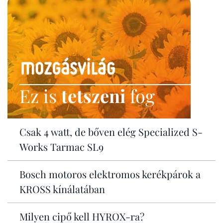
Ez is
tetszeni
fog
Csak 4 watt, de bőven elég Specialized S-
Works Tarmac SL9
Bosch motoros elektromos kerékpárok a
KROSS kínálatában
Milyen cipő kell HYROX-ra?