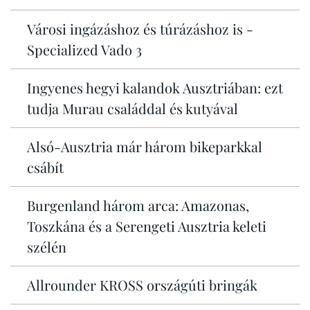
Városi ingázáshoz és túrázáshoz is -
Specialized Vado 3
Ingyenes hegyi kalandok Ausztriában: ezt
tudja Murau családdal és kutyával
Alsó-Ausztria már három bikeparkkal
csábít
Burgenland három arca: Amazonas,
Toszkána és a Serengeti Ausztria keleti
szélén
Allrounder KROSS országúti bringák