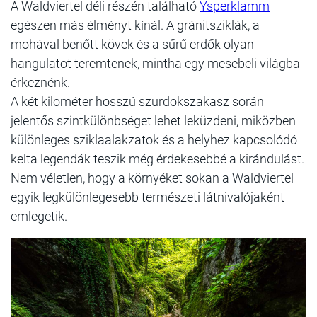
A Waldviertel déli részén található
Ysperklamm
egészen más élményt kínál. A gránitsziklák, a
mohával benőtt kövek és a sűrű erdők olyan
hangulatot teremtenek, mintha egy mesebeli világba
érkeznénk.
A két kilométer hosszú szurdokszakasz során
jelentős szintkülönbséget lehet leküzdeni, miközben
különleges sziklaalakzatok és a helyhez kapcsolódó
kelta legendák teszik még érdekesebbé a kirándulást.
Nem véletlen, hogy a környéket sokan a Waldviertel
egyik legkülönlegesebb természeti látnivalójaként
emlegetik.