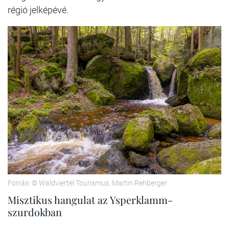
régió jelképévé.
Forrás: © Waldviertel Tourismus, Martin Rehberger
Misztikus hangulat az Ysperklamm-
szurdokban