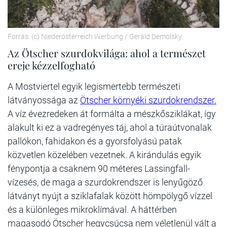
Forrás: (c) Niederösterreich Werbung / Gerald Demolsky
Az Ötscher szurdokvilága: ahol a természet
ereje kézzelfogható
A Mostviertel egyik legismertebb természeti
látványossága az
Ötscher környéki szurdokrendszer.
A víz évezredeken át formálta a mészkősziklákat, így
alakult ki ez a vadregényes táj, ahol a túraútvonalak
pallókon, fahidakon és a gyorsfolyású patak
közvetlen közelében vezetnek. A kirándulás egyik
fénypontja a csaknem 90 méteres Lassingfall-
vízesés, de maga a szurdokrendszer is lenyűgöző
látványt nyújt a sziklafalak között hömpölygő vízzel
és a különleges mikroklímával. A háttérben
magasodó Ötscher hegycsúcsa nem véletlenül vált a