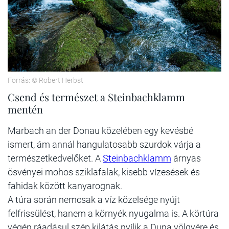
Forrás: © Robert Herbst
Csend és természet a Steinbachklamm
mentén
Marbach an der Donau közelében egy kevésbé
ismert, ám annál hangulatosabb szurdok várja a
természetkedvelőket. A
Steinbachklamm
árnyas
ösvényei mohos sziklafalak, kisebb vízesések és
fahidak között kanyarognak.
A túra során nemcsak a víz közelsége nyújt
felfrissülést, hanem a környék nyugalma is. A körtúra
végén ráadásul szép kilátás nyílik a Duna völgyére és