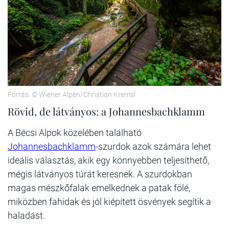
Forrás: © Wiener Alpen/Christian Kremsl
Rövid, de látványos: a Johannesbachklamm
A Bécsi Alpok közelében található
Johannesbachklamm
-szurdok azok számára lehet
ideális választás, akik egy könnyebben teljesíthető,
mégis látványos túrát keresnek. A szurdokban
magas mészkőfalak emelkednek a patak fölé,
miközben fahidak és jól kiépített ösvények segítik a
haladást.