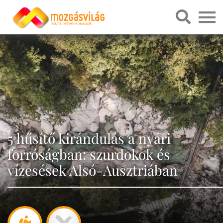
5 hűsítő kirándulás a nyári
forróságban: szurdokok és
vízesések Alsó-Ausztriában