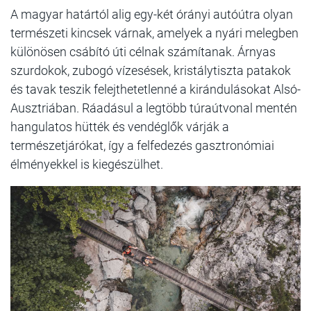
A magyar határtól alig egy-két órányi autóútra olyan
természeti kincsek várnak, amelyek a nyári melegben
különösen csábító úti célnak számítanak. Árnyas
szurdokok, zubogó vízesések, kristálytiszta patakok
és tavak teszik felejthetetlenné a kirándulásokat Alsó-
Ausztriában. Ráadásul a legtöbb túraútvonal mentén
hangulatos hütték és vendéglők várják a
természetjárókat, így a felfedezés gasztronómiai
élményekkel is kiegészülhet.