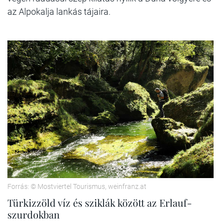
az Alpokalja lankás tájaira.
Forrás: © Mostviertel Tourismus, weinfranz.at
Türkizzöld víz és sziklák között az Erlauf-
szurdokban