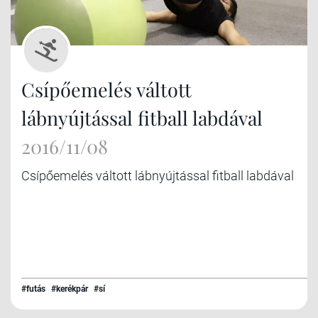
Csípőemelés váltott
lábnyújtással fitball labdával
2016/11/08
Csípőemelés váltott lábnyújtással fitball labdával
#futás
#kerékpár
#sí