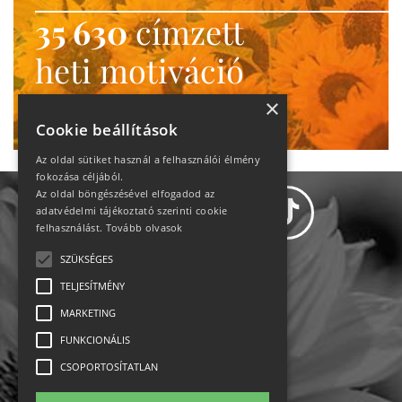
35 630
címzett
heti motiváció
Ne maradj le!
×
Cookie beállítások
Az oldal sütiket használ a felhasználói élmény
fokozása céljából.
Az oldal böngészésével elfogadod az
adatvédelmi tájékoztató szerinti cookie
felhasználást.
Tovább olvasok
SZÜKSÉGES
Adatvédelem
TELJESÍTMÉNY
MARKETING
Állásajánlatok
FUNKCIONÁLIS
Impresszum-kapcsolat
CSOPORTOSÍTATLAN