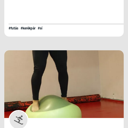
#futás
#kerékpár
#sí