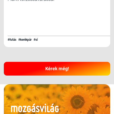
#futás
#kerékpár
#sí
Kérek még!