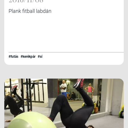
Plank fitball labdán
#futás
#kerékpár
#sí