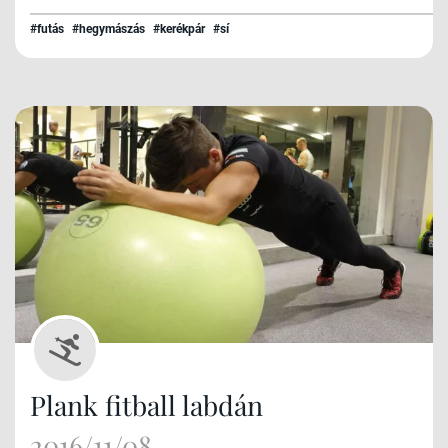
#futás
#hegymászás
#kerékpár
#sí
Plank fitball labdán
2016/11/08