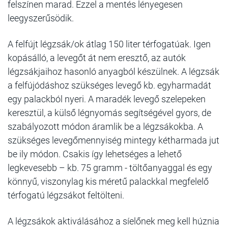
felszínen marad. Ezzel a mentés lényegesen
leegyszerűsödik.
A felfújt légzsák/ok átlag 150 liter térfogatúak. Igen
kopásálló, a levegőt át nem eresztő, az autók
légzsákjaihoz hasonló anyagból készülnek. A légzsák
a felfújódáshoz szükséges levegő kb. egyharmadát
egy palackból nyeri.
A maradék levegő szelepeken
keresztül, a külső légnyomás segítségével gyors, de
szabályozott módon áramlik be a légzsákokba. A
szükséges levegőmennyiség mintegy kétharmada jut
be ily módon.
Csakis így lehetséges a lehető
legkevesebb – kb. 75 gramm - töltőanyaggal és egy
könnyű, viszonylag kis méretű palackkal megfelelő
térfogatú légzsákot feltölteni.
A légzsákok aktiválásához a síelőnek meg kell húznia