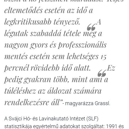
eltemetődés esetén az idő a
legkritikusabb tényező.
A
légutak szabaddá tétele még a
nagyon gyors és professzionális
mentés esetén sem lehetséges 15
percnél rövidebb idő alatt.
Ez
pedig gyakran több, mint ami a
túléléshez az áldozat számára
rendelkezésre áll”
- magyarázza Grassl.
A Svájci Hó- és Lavinakutató Intézet (SLF)
statisztikája egyértelmű adatokat szolgáltat: 1991 és