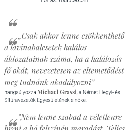
Forrás: Youtube.com
„Csak akkor lenne csökkenthető
a lavinabalesetek halálos
áldozatainak száma, ha a halálozás
fő okát, nevezetesen az eltemetődést
meg tudnánk akadályozni”
–
Michael Grassl
hangsúlyozza
, a Német Hegyi- és
Sítúravezetők Egyesületének elnöke.
"Nem lenne szabad a véletlenre
bízni a hó felszínén maradást. Teljes