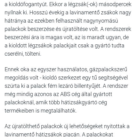
a kioldófogantyút. Ekkor a légzsák(-ok) másodpercek
nyílnak ki. Hosszú évekig a lavinamentő zsákok nagy
hátránya az ezekben felhasznált nagynyomású
palackok beszerzése és újratöltése volt. A rendszerek
beszerzési ára is magas volt, az is maradt ugyan, de
a kioldott légzsákok palackjait csak a gyártó tudta
cserélni, tölteni.
Ennek oka az egyszer használatos, gázpalackszerű
megoldás volt - kioldó szerkezet egy tű segítségével
szúrta ki a palack fém lezáró billentyűjét. A rendszer
még mindig azonos az ABS cég által gyártott
palackoknál, amik több hátizsákgyártó cég
termékeiben is megtalálhatók.
Az újratölthető palackok új lehetőségeket nyitottak a
lavinamentő hátizsákok piacán. A palackokat