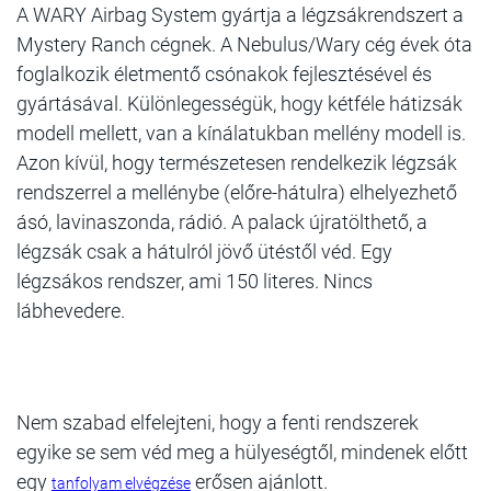
A WARY Airbag System gyártja a légzsákrendszert a
Mystery Ranch cégnek. A Nebulus/Wary cég évek óta
foglalkozik életmentő csónakok fejlesztésével és
gyártásával. Különlegességük, hogy kétféle hátizsák
modell mellett, van a kínálatukban mellény modell is.
Azon kívül, hogy természetesen rendelkezik légzsák
rendszerrel a mellénybe (előre-hátulra) elhelyezhető
ásó, lavinaszonda, rádió. A palack újratölthető, a
légzsák csak a hátulról jövő ütéstől véd. Egy
légzsákos rendszer, ami 150 literes. Nincs
lábhevedere.
Nem szabad elfelejteni, hogy a fenti rendszerek
egyike se sem véd meg a hülyeségtől, mindenek előtt
egy
erősen ajánlott.
tanfolyam elvégzése