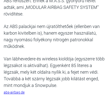
ABS rendszert. Ennek a M.A.S.S. gyönyörű nevet
adták, ami „MODULAR AIRBAG SAFETY SYSTEM”
rövidítése.
Az ABS palackjai nem újratölthetőek (ellenben van
karbon kivitelben is), hanem egyszer használatú,
nagy nyomású folyékony nitrogén patronokkal
működnek.
Van lábhevedere és wireless kioldója (egyszerre több
légzsákot is aktiválhat). Egyenként 85 literes a
légzsák, mely két oldalra nyílik ki, a fejet nem védi.
Továbbá a két szárny légzsák jobb kilátást enged,
mint mondjuk a Snowpulse.
abs-airbag.de