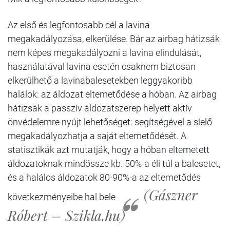
Az első és legfontosabb
cél a lavina
megakadályozása, elkerülése. Bár az airbag hátizsák
nem képes megakadályozni a lavina elindulását,
használatával lavina esetén csaknem biztosan
elkerülhető a lavinabalesetekben leggyakoribb
halálok: az áldozat eltemetődése a hóban.
Az airbag
hátizsák a passzív áldozatszerep helyett aktív
önvédelemre nyújt lehetőséget: segítségével a síelő
megakadályozhatja a saját eltemetődését.
A
statisztikák azt mutatják, hogy a hóban eltemetett
áldozatoknak mindössze kb. 50%-a éli túl a balesetet,
és a halálos áldozatok 80-90%-a az eltemetődés
(Gászner
következményeibe hal bele
Róbert – Szikla.hu)