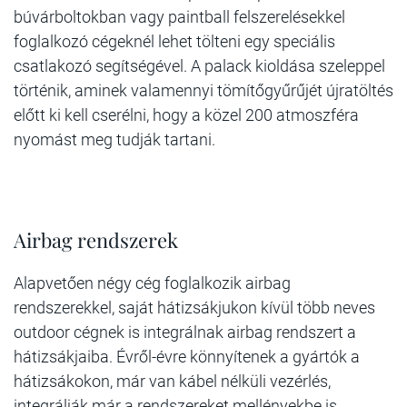
búvárboltokban vagy paintball felszerelésekkel
foglalkozó cégeknél lehet tölteni egy speciális
csatlakozó segítségével. A palack kioldása szeleppel
történik, aminek valamennyi tömítőgyűrűjét újratöltés
előtt ki kell cserélni, hogy a közel 200 atmoszféra
nyomást meg tudják tartani.
Airbag rendszerek
Alapvetően négy cég foglalkozik airbag
rendszerekkel, saját hátizsákjukon kívül több neves
outdoor cégnek is integrálnak airbag rendszert a
hátizsákjaiba. Évről-évre könnyítenek a gyártók a
hátizsákokon, már van kábel nélküli vezérlés,
integrálják már a rendszereket mellényekbe is.