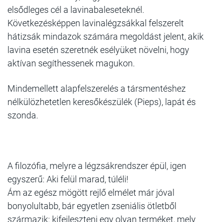
elsődleges cél a lavinabaleseteknél.
Következésképpen lavinalégzsákkal felszerelt
hátizsák mindazok számára megoldást jelent, akik
lavina esetén szeretnék esélyüket növelni, hogy
aktívan segíthessenek magukon.
Mindemellett alapfelszerelés a társmentéshez
nélkülözhetetlen keresőkészülék (Pieps), lapát és
szonda.
A filozófia, melyre a légzsákrendszer épül, igen
egyszerű:
Aki felül marad, túléli!
Ám az egész mögött rejlő elmélet már jóval
bonyolultabb, bár egyetlen zseniális ötletből
származik: kifejleszteni egy olyan terméket, mely