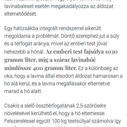
lavinabaleset esetén megakadályozza az áldozat
eltemetődését.
Egy hátizsákba integrált rendszerrel sikerült
megoldania a problémát. Döntő szerephez jut a súly
és a térfogat aránya, mivel az emberi test jóval
Az emberi test fajsúlya 1030
nehezebb a hónál.
gramm/liter, míg a száraz lavinahóé
mindössze 400 gramm/liter.
Ez a különbség az
oka, hogy a lavina által elsodort áldozat hamarosan a
hó alá kerül, és a lavina megállásakor eltemetve
marad a hó alatt.
Csakis a síelő össztérfogatának 2,5-szörösére
növelésével kerülhető el, hogy a hó eltemesse.
Felszereléssel együtt 100 kg testsúllyal számolva így