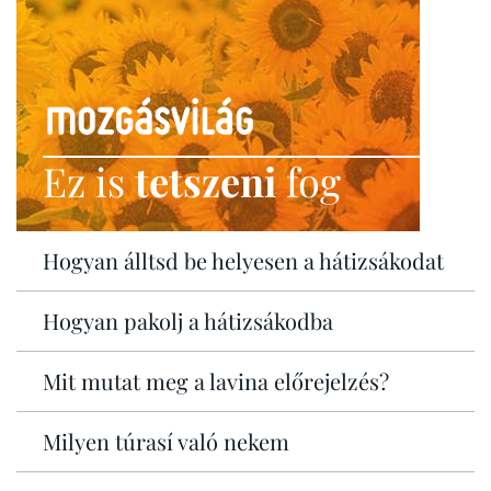
Ez is
tetszeni
fog
Hogyan álltsd be helyesen a hátizsákodat
Hogyan pakolj a hátizsákodba
Mit mutat meg a lavina előrejelzés?
Milyen túrasí való nekem