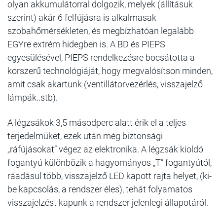
olyan akkumulátorral dolgozik, melyek (állításuk
szerint) akár 6 felfújásra is alkalmasak
szobahőmérsékleten, és megbízhatóan legalább
EGYre extrém hidegben is. A BD és PIEPS
egyesülésével, PIEPS rendelkezésre bocsátotta a
korszerű technológiáját, hogy megvalósítson minden,
amit csak akartunk (ventillátorvezérlés, visszajelző
lámpák..stb).
A légzsákok 3,5 másodperc alatt érik el a teljes
terjedelmüket, ezek után még biztonsági
„ráfújásokat” végez az elektronika. A légzsák kioldó
fogantyú különbözik a hagyományos „T” fogantyútól,
ráadásul több, visszajelző LED kapott rajta helyet, (ki-
be kapcsolás, a rendszer éles), tehát folyamatos
visszajelzést kapunk a rendszer jelenlegi állapotáról.