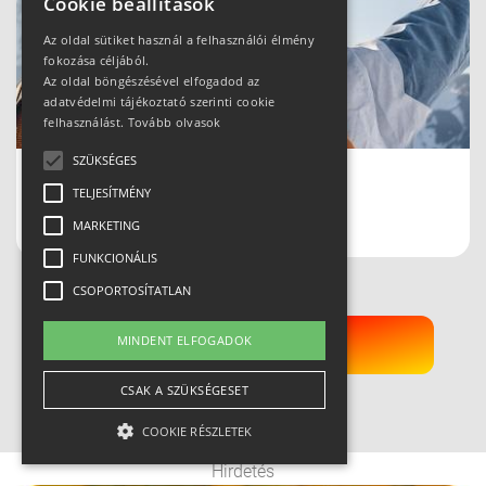
Cookie beállítások
Az oldal sütiket használ a felhasználói élmény
fokozása céljából.
Az oldal böngészésével elfogadod az
adatvédelmi tájékoztató szerinti cookie
felhasználást.
Tovább olvasok
SZÜKSÉGES
Biztonságban a sípályán CAIRN
TELJESÍTMÉNY
protektorokkal
MARKETING
FUNKCIONÁLIS
CSOPORTOSÍTATLAN
MINDENT ELFOGADOK
Kérek még!
CSAK A SZÜKSÉGESET
COOKIE RÉSZLETEK
Hirdetés