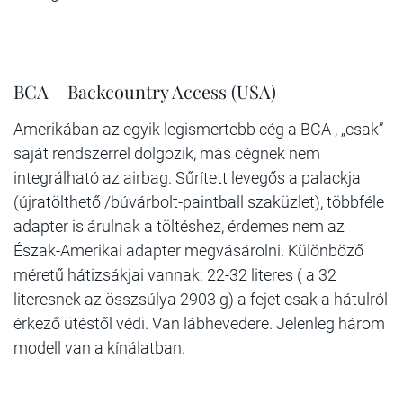
BCA – Backcountry Access (USA)
Amerikában az egyik legismertebb cég a BCA , „csak”
saját rendszerrel dolgozik, más cégnek nem
integrálható az airbag. Sűrített levegős a palackja
(újratölthető /búvárbolt-paintball szaküzlet), többféle
adapter is árulnak a töltéshez, érdemes nem az
Észak-Amerikai adapter megvásárolni. Különböző
méretű hátizsákjai vannak: 22-32 literes ( a 32
literesnek az összsúlya 2903 g) a fejet csak a hátulról
érkező ütéstől védi. Van lábhevedere. Jelenleg három
modell van a kínálatban.