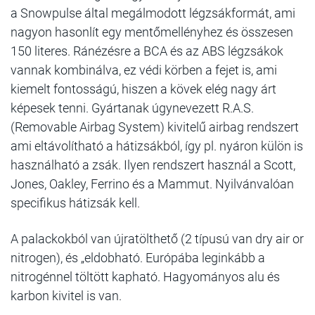
a Snowpulse által megálmodott légzsákformát, ami
nagyon hasonlít egy mentőmellényhez és összesen
150 literes. Ránézésre a BCA és az ABS légzsákok
vannak kombinálva, ez védi körben a fejet is, ami
kiemelt fontosságú, hiszen a kövek elég nagy árt
képesek tenni. Gyártanak úgynevezett R.A.S.
(Removable Airbag System) kivitelű airbag rendszert
ami eltávolítható a hátizsákból, így pl. nyáron külön is
használható a zsák. Ilyen rendszert használ a Scott,
Jones, Oakley, Ferrino és a Mammut. Nyilvánvalóan
specifikus hátizsák kell.
A palackokból van újratölthető (2 típusú van dry air or
nitrogen), és „eldobható. Európába leginkább a
nitrogénnel töltött kapható. Hagyományos alu és
karbon kivitel is van.