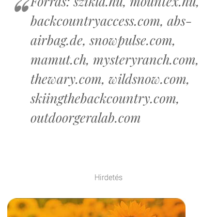
Forrás: szikla.hu, mountex.hu,
backcountryaccess.com, abs-
airbag.de, snowpulse.com,
mamut.ch, mysteryranch.com,
thewary.com, wildsnow.com,
skiingthebackcountry.com,
outdoorgeralab.com
Hirdetés