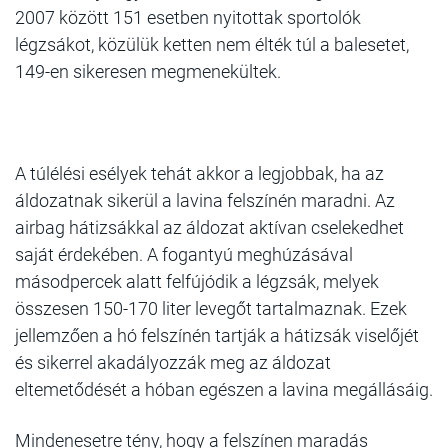
2007 között 151 esetben nyitottak sportolók
légzsákot, közülük ketten nem élték túl a balesetet,
149-en sikeresen megmenekültek.
A túlélési esélyek
tehát akkor a legjobbak, ha az
áldozatnak sikerül a lavina felszínén maradni. Az
airbag hátizsákkal az áldozat aktívan cselekedhet
saját érdekében. A fogantyú meghúzásával
másodpercek alatt felfújódik a légzsák, melyek
összesen 150-170 liter levegőt tartalmaznak. Ezek
jellemzően a hó felszínén tartják a hátizsák viselőjét
és sikerrel akadályozzák meg az áldozat
eltemetődését a hóban egészen a lavina megállásáig.
Mindenesetre tény, hogy a felszínen maradás