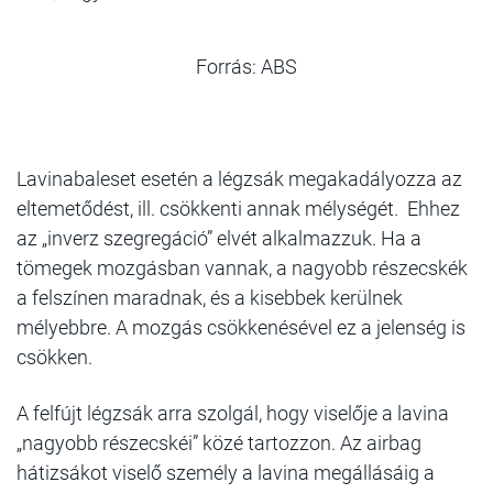
Forrás: ABS
Lavinabaleset esetén
a légzsák megakadályozza az
eltemetődést, ill. csökkenti annak mélységét.
Ehhez
az „inverz szegregáció” elvét alkalmazzuk. Ha a
tömegek mozgásban vannak, a nagyobb részecskék
a felszínen maradnak, és a kisebbek kerülnek
mélyebbre. A mozgás csökkenésével ez a jelenség is
csökken.
A felfújt légzsák arra szolgál, hogy viselője a lavina
„nagyobb részecskéi” közé tartozzon. Az airbag
hátizsákot viselő személy a lavina megállásáig a