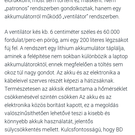
előrukkolni, most sem történt ez másként. Nem
„patronos” rendszerben gondolkoztak, hanem egy
akkumulátorról működő „ventilátor” rendszerben.
A ventilátor kés kb. 6 centiméter széles és 60.000
fordulat/perc-en pörög, ami egy 200 literes légzsákot
fúj fel. A rendszert egy lithium akkumulátor táplálja,
aminek a felépítése nem sokban különbözik a laptop
akkumulátoroktól, ennek megfelelően a töltés sem
okoz túl nagy gondot. Az akku és az elektronika a
kábeleivel szerves részét képezi a hátizsáknak.
Természetesen az akksik élettartama a hőmérséklet
csökkenésével szintén csökken Az akku és az
elektronika közös borítást kapott, ez a megoldás
valószínűsíthetően lehetővé teszi a kisebb és
könnyebb akkuk használatát, jelentős
súlycsökkentés mellett. Kulcsfontosságú, hogy BD