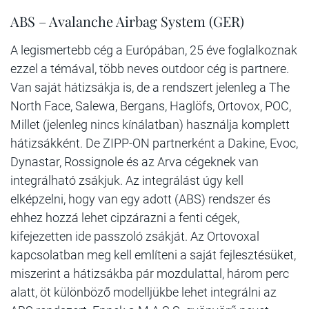
ABS – Avalanche Airbag System (GER)
A legismertebb cég a Európában, 25 éve foglalkoznak
ezzel a témával, több neves outdoor cég is partnere.
Van saját hátizsákja is, de a rendszert jelenleg a The
North Face, Salewa, Bergans, Haglöfs, Ortovox, POC,
Millet (jelenleg nincs kínálatban) használja komplett
hátizsákként. De ZIPP-ON partnerként a Dakine, Evoc,
Dynastar, Rossignole és az Arva cégeknek van
integrálható zsákjuk. Az integrálást úgy kell
elképzelni, hogy van egy adott (ABS) rendszer és
ehhez hozzá lehet cipzárazni a fenti cégek,
kifejezetten ide passzoló zsákját. Az Ortovoxal
kapcsolatban meg kell említeni a saját fejlesztésüket,
miszerint a hátizsákba pár mozdulattal, három perc
alatt, öt különböző modelljükbe lehet integrálni az