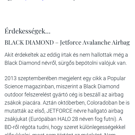
Érdekességek...
BLACK DIAMOND – Jetforce Avalanche Airbag
Akit érdekeltek az eddig írtak és nem hallottak még a
Black Diamond névről, sürgős bepótolni valójuk van.
2013 szeptemberében megjelent egy cikk a Popular
Science magazinban, miszerint a Black Diamond
outdoor felszerelést gyártó cég is beszáll az airbag
zsákok piacára. Aztán októberben, Coloradoban be is
mutatták az első, JETFORCE névre hallgató airbag
zsákjukat (Európában HALO 28 néven fog futni). A
BD-ről régóta tudni, hogy szeret különlegességekkel