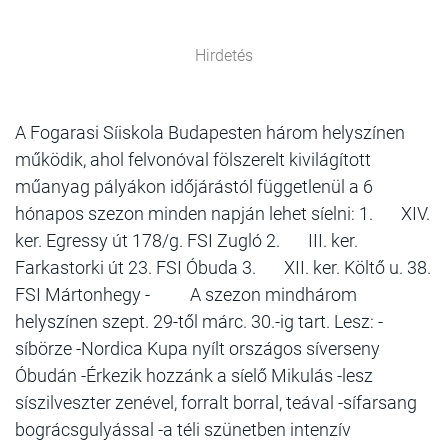
Hirdetés
A Fogarasi Síiskola Budapesten három helyszínen
működik, ahol felvonóval fölszerelt kivilágított
műanyag pályákon időjárástól függetlenül a 6
hónapos szezon minden napján lehet síelni: 1. XIV.
ker. Egressy út 178/g. FSI Zugló 2. III. ker.
Farkastorki út 23. FSI Óbuda 3. XII. ker. Költő u. 38.
FSI Mártonhegy - A szezon mindhárom
helyszínen szept. 29-től márc. 30.-ig tart. Lesz: -
síbörze -Nordica Kupa nyílt országos síverseny
Óbudán -Érkezik hozzánk a síelő Mikulás -lesz
síszilveszter zenével, forralt borral, teával -sífarsang
bográcsgulyással -a téli szünetben intenzív