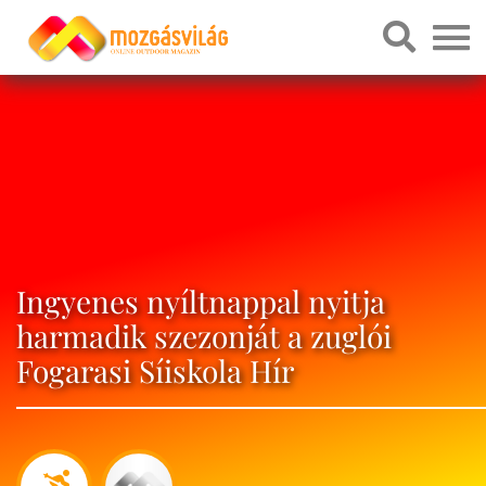
Ingyenes nyíltnappal nyitja
harmadik szezonját a zuglói
Fogarasi Síiskola Hír