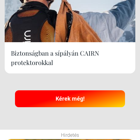
Biztonságban a sípályán CAIRN
protektorokkal
Kérek még!
Hirdetés