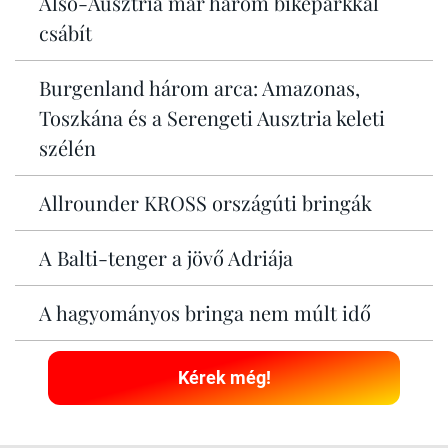
Alsó-Ausztria már három bikeparkkal
csábít
Burgenland három arca: Amazonas,
Toszkána és a Serengeti Ausztria keleti
szélén
Allrounder KROSS országúti bringák
A Balti-tenger a jövő Adriája
A hagyományos bringa nem múlt idő
Kérek még!