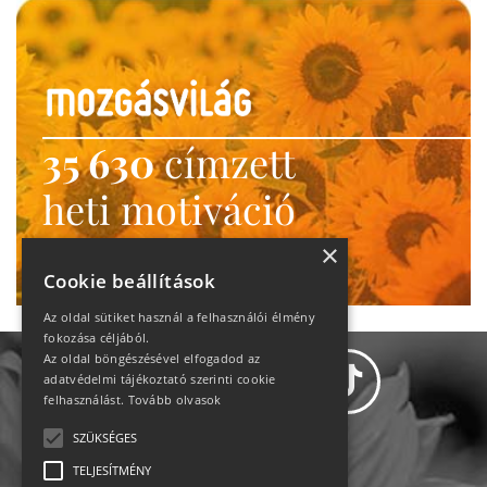
35 630
címzett
heti motiváció
Ne maradj le!
×
Cookie beállítások
Az oldal sütiket használ a felhasználói élmény
fokozása céljából.
Az oldal böngészésével elfogadod az
adatvédelmi tájékoztató szerinti cookie
felhasználást.
Tovább olvasok
SZÜKSÉGES
Adatvédelem
TELJESÍTMÉNY