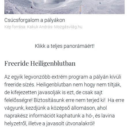
Csúcsforgalom a pályákon
Kép forrása: Kakuk András- Mozgásvilág.hu
Klikk a teljes panorámáért!
Freeride Heiligenblutban
Az egyik legvonzóbb extrém program a pályán kívüli
freeride sízés. Heiligenblutban nem hogy nem tiltják,
de kifejezetten javasolják is ezt, de csak sajt
felelősségre! Biztosításunk erre nem terjed ki!
Ha erre
vágyunk, kezdjünk a középső állomáson, ahol
naprakész információt kaphatunk a hó-, és lavina
helyzetről, illetve a javasolt útvonalakról!