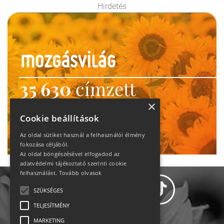
Hirdetés
35 630
címzett
heti motiváció
×
Cookie beállítások
Ne maradj le!
Az oldal sütiket használ a felhasználói élmény
fokozása céljából.
Az oldal böngészésével elfogadod az
adatvédelmi tájékoztató szerinti cookie
felhasználást.
Tovább olvasok
SZÜKSÉGES
TELJESÍTMÉNY
MARKETING