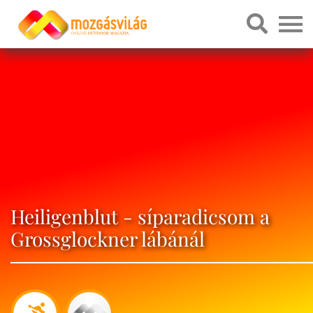
Heiligenblut - síparadicsom a
Grossglockner lábánál