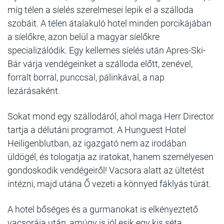
míg télen a síelés szerelmesei lepik el a szálloda
szobáit. A télen átalakuló hotel minden porcikájában
a síelőkre, azon belül a magyar síelőkre
specializálódik. Egy kellemes síelés után Apres-Ski-
Bár várja vendégeinket a szálloda előtt, zenével,
forralt borral, punccsal, pálinkával, a nap
lezárásaként.
Sokat mond egy szállodáról, ahol maga Herr Director
tartja a délutáni programot. A Hunguest Hotel
Heiligenblutban, az igazgató nem az irodában
üldögél, és tologatja az iratokat, hanem személyesen
gondoskodik vendégeiről! Vacsora alatt az ültetést
intézni, majd utána Ő vezeti a könnyed fáklyás túrát.
A hotel bőséges és a gurmanokat is elkényeztető
vacsorája után, amúgy is jól esik egy kis séta.