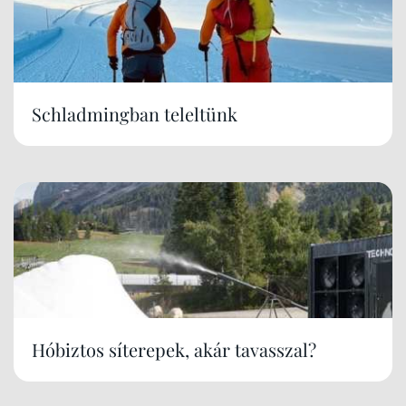
Schladmingban teleltünk
Hóbiztos síterepek, akár tavasszal?