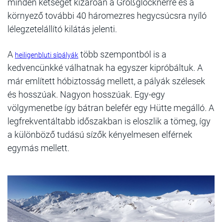
minden kétséget kizáróan a Großglocknerre és a
környező további 40 háromezres hegycsúcsra nyíló
lélegzetelállító kilátás jelenti.
A
több szempontból is a
heiligenbluti sípályák
kedvencünkké válhatnak ha egyszer kipróbáltuk. A
már említett hóbiztosság mellett, a pályák szélesek
és hosszúak. Nagyon hosszúak. Egy-egy
völgymenetbe így bátran belefér egy Hütte megálló. A
legfrekventáltabb időszakban is eloszlik a tömeg, így
a különböző tudású sízők kényelmesen elférnek
egymás mellett.