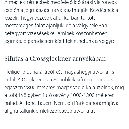
A még extrémebbek megfelelő időjárási viszonyok
esetén a jégmászást is választhatják. Kezdésnek a
közeli - hegyi vezetők által karban tartott-
mesterséges falat ajánljuk, de a völgy tele van
befagyott vízesésekkel, aminek köszönhetően
jégmászó paradicsomként tekinthetünk a völgyre!
Sífutás a Grossglockner árnyékában
Heiligenblut határából két magashegyi útvonal is
indul. A Glockner és a Sonnblick sífutó útvonalak
egészen 2300 méteres magasságig kalauzolnak, míg
a többi völgyben futó ösvény 1000-1300 méteren
halad. A Hohe Tauern Nemzeti Park panorámájával
aligha tallunk emlékezetesebb útvonalat