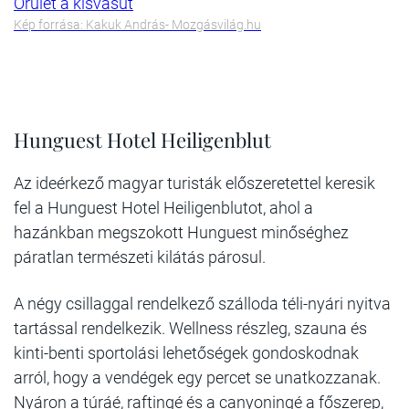
Őrület a kisvasút
Kép forrása: Kakuk András- Mozgásvilág.hu
Hunguest Hotel Heiligenblut
Az ideérkező magyar turisták előszeretettel keresik
fel a Hunguest Hotel Heiligenblutot, ahol a
hazánkban megszokott Hunguest minőséghez
páratlan természeti kilátás párosul.
A négy csillaggal rendelkező szálloda téli-nyári nyitva
tartással rendelkezik. Wellness részleg, szauna és
kinti-benti sportolási lehetőségek gondoskodnak
arról, hogy a vendégek egy percet se unatkozzanak.
Nyáron a túráé, raftingé és a canyoningé a főszerep,