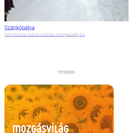
Szánkópálya
Kép forrása: Kakuk András- Mozgásvilág.hu
Hirdetés