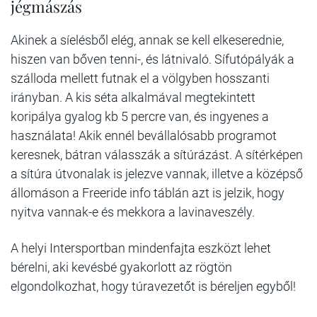
jégmászás
Akinek a síelésből elég, annak se kell elkeserednie,
hiszen van bőven tenni-, és látnivaló. Sífutópályák a
szálloda mellett futnak el a völgyben hosszanti
irányban. A kis séta alkalmával megtekintett
koripálya gyalog kb 5 percre van, és ingyenes a
használata! Akik ennél bevállalósabb programot
keresnek, bátran válasszák a sítúrázást. A sítérképen
a sítúra útvonalak is jelezve vannak, illetve a középső
állomáson a Freeride info táblán azt is jelzik, hogy
nyitva vannak-e és mekkora a lavinaveszély.
A helyi Intersportban mindenfajta eszközt lehet
bérelni, aki kevésbé gyakorlott az rögtön
elgondolkozhat, hogy túravezetőt is béreljen egyből!