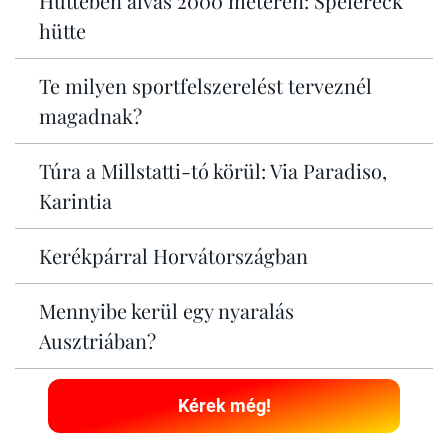
Hüttében alvás 2000 méteren: Speiereck
hütte
Te milyen sportfelszerelést terveznél
magadnak?
Túra a Millstatti-tó körül: Via Paradiso,
Karintia
Kerékpárral Horvátországban
Mennyibe kerül egy nyaralás
Ausztriában?
Kérek még!