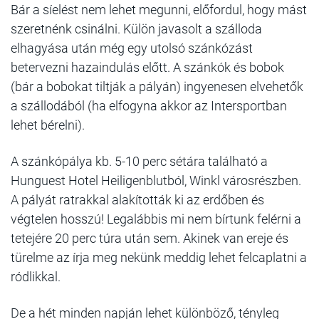
Bár a síelést nem lehet megunni, előfordul, hogy mást
szeretnénk csinálni. Külön javasolt a szálloda
elhagyása után még egy utolsó szánkózást
betervezni hazaindulás előtt. A szánkók és bobok
(bár a bobokat tiltják a pályán) ingyenesen elvehetők
a szállodából (ha elfogyna akkor az Intersportban
lehet bérelni).
A szánkópálya kb. 5-10 perc sétára található a
Hunguest Hotel Heiligenblutból, Winkl városrészben.
A pályát ratrakkal alakították ki az erdőben és
végtelen hosszú! Legalábbis mi nem bírtunk felérni a
tetejére 20 perc túra után sem. Akinek van ereje és
türelme az írja meg nekünk meddig lehet felcaplatni a
ródlikkal.
De a hét minden napján lehet különböző, tényleg