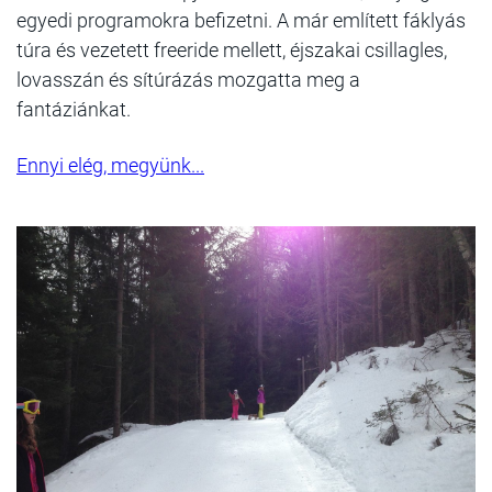
egyedi programokra befizetni. A már említett fáklyás
túra és vezetett freeride mellett, éjszakai csillagles,
lovasszán és sítúrázás mozgatta meg a
fantáziánkat.
Ennyi elég, megyünk...