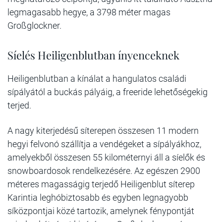
legmagasabb hegye, a 3798 méter magas
Großglockner.
Síelés Heiligenblutban ínyenceknek
Heiligenblutban a kínálat a hangulatos családi
sípályától a buckás pályáig, a freeride lehetőségekig
terjed.
A nagy kiterjedésű síterepen összesen 11 modern
hegyi felvonó szállítja a vendégeket a sípályákhoz,
amelyekből összesen 55 kilométernyi áll a síelők és
snowboardosok rendelkezésére. Az egészen 2900
méteres magasságig terjedő Heiligenblut síterep
Karintia leghóbiztosabb és egyben legnagyobb
síközpontjai közé tartozik, amelynek fénypontját