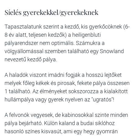
Síelés gyerekekkel/gyerekeknek
Tapasztalatunk szerint a kezdő, kis gyerkőcöknek (6-
8 év alatt, teljesen kedzők) a heiligenbluti
pályarendszer nem optimális. Számukra a
völgyállomással szemben található egy Snowland
nevezetű kezdő pálya.
A haladók viszont imádni fogják a hosszú lejtőket
melyek főleg kékek és pirosak, fekete pálya összesen
1 található. Az élményeket sokszorozza a kialakított
hullámpálya vagy gyerek nyelven az "ugratós"!
A felvonók vegyesek, de kabinosokkal szinte minden
pálya bejárható. Külön kaland a budai siklóhoz
hasonló színes kisvasút, ami egy hegy gyomrán