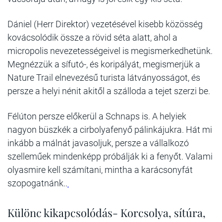
Dániel (Herr Direktor) vezetésével kisebb közösség
kovácsolódik össze a rövid séta alatt, ahol a
micropolis nevezetességeivel is megismerkedhetünk.
Megnézzük a sífutó-, és koripályát, megismerjük a
Nature Trail elnevezésű turista látványosságot, és
persze a helyi nénit akitől a szálloda a tejet szerzi be.
Félúton persze előkerül a Schnaps is. A helyiek
nagyon büszkék a cirbolyafenyő pálinkájukra. Hát mi
inkább a málnát javasoljuk, persze a vállalkozó
szelleműek mindenképp próbálják ki a fenyőt. Valami
olyasmire kell számítani, mintha a karácsonyfát
szopogatnánk..
Különc kikapcsolódás- Korcsolya, sítúra,