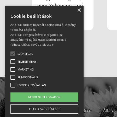
nem Zakopane... mi
×
az? Szczyrk
Cookie beállítások
Mountain Resort
Az oldal sütiket használ a felhasználói élmény
fokozása céljából.
Az oldal böngészésével elfogadod az
adatvédelmi tájékoztató szerinti cookie
felhasználást.
Tovább olvasok
SZÜKSÉGES
TELJESÍTMÉNY
MARKETING
FUNKCIONÁLIS
CSOPORTOSÍTATLAN
MINDENT ELFOGADOK
CSAK A SZÜKSÉGESET
Adatvédelem
Állása