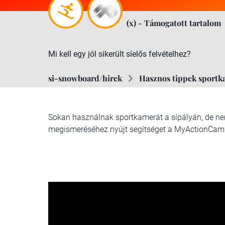
(x) - Támogatott tartalom
Mi kell egy jól sikerült síelős felvételhez?
si-snowboard/hirek
Hasznos tippek sportka
Sokan használnak sportkamerát a sípályán, de nem
megismeréséhez nyújt segítséget a MyActionCam.