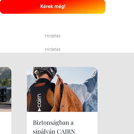
Kérek még!
Hirdetés
Hirdetés
Biztonságban a
sípályán CAIRN