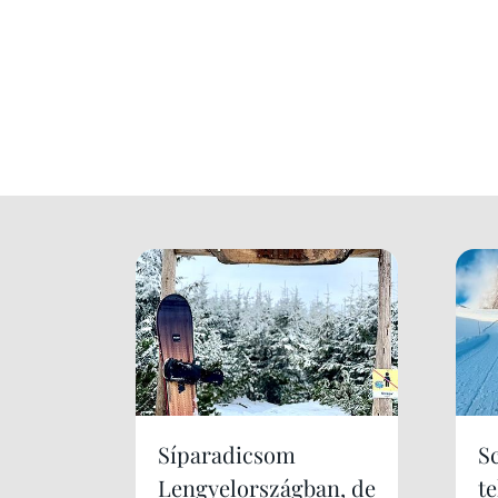
Síparadicsom
S
Lengyelországban, de
te