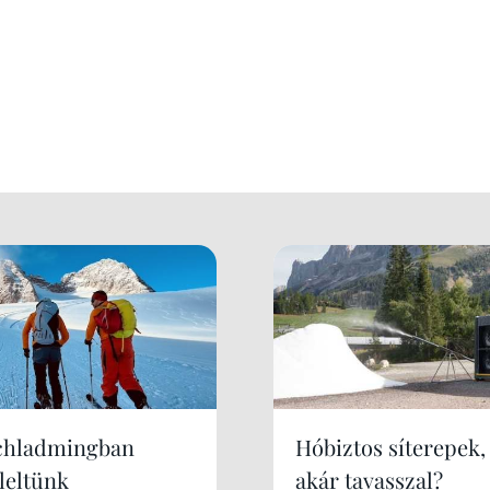
chladmingban
Hóbiztos síterepek,
leltünk
akár tavasszal?