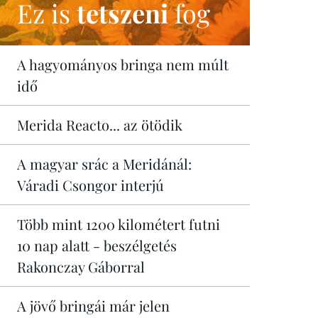
Ez is
tetszeni
fog
A hagyományos bringa nem múlt
idő
Merida Reacto... az ötödik
A magyar srác a Meridánál:
Váradi Csongor interjú
Több mint 1200 kilométert futni
10 nap alatt - beszélgetés
Rakonczay Gáborral
A jövő bringái már jelen