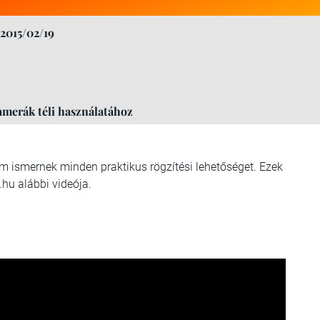
2015/02/19
merák téli használatához
 ismernek minden praktikus rögzítési lehetőséget. Ezek
hu alábbi videója.