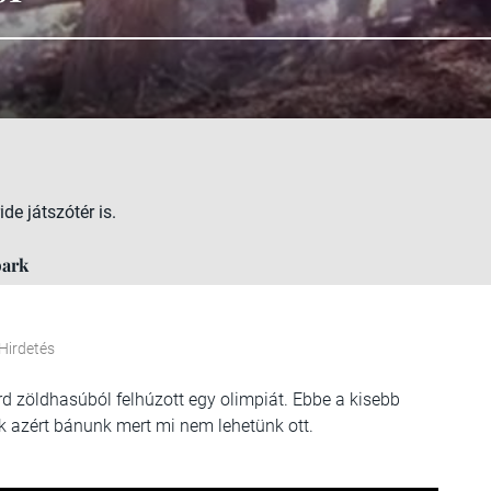
ide játszótér is.
park
Hirdetés
rd zöldhasúból felhúzott egy olimpiát. Ebbe a kisebb
ak azért bánunk mert mi nem lehetünk ott.