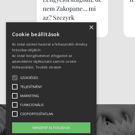
nem Zakopane... mi
az? Szczyrk
Mountain Resort
×
Cookie beállítások
Az oldal sütiket használ a felhasználói élmény
fokozása céljából.
Az oldal böngészésével elfogadod az
adatvédelmi tájékoztató szerinti cookie
felhasználást.
Tovább olvasok
SZÜKSÉGES
TELJESÍTMÉNY
MARKETING
FUNKCIONÁLIS
CSOPORTOSÍTATLAN
MINDENT ELFOGADOK