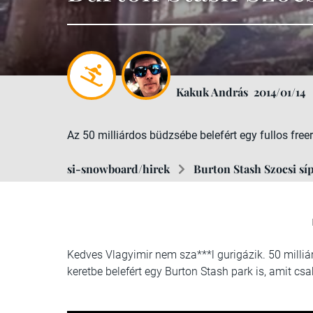
Kakuk András
2014/01/14
Az 50 milliárdos büdzsébe belefért egy fullos freer
si-snowboard/hirek
Burton Stash Szocsi sí
Kedves Vlagyimir nem sza***l gurigázik. 50 milliá
keretbe belefért egy Burton Stash park is, amit cs