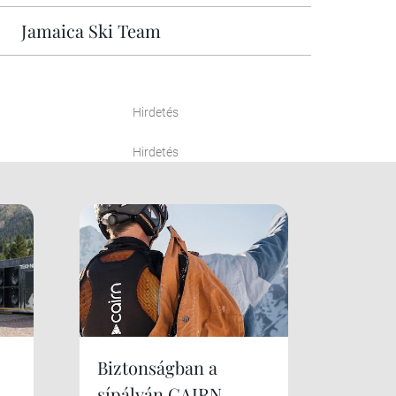
Jamaica Ski Team
Hirdetés
Hirdetés
Biztonságban a
sípályán CAIRN