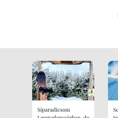
Síparadicsom
S
Lengyelországban, de
te