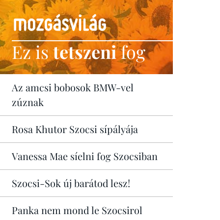
Ez is
tetszeni
fog
Az amcsi bobosok BMW-vel
zúznak
Rosa Khutor Szocsi sípályája
Vanessa Mae síelni fog Szocsiban
Szocsi-Sok új barátod lesz!
Panka nem mond le Szocsirol