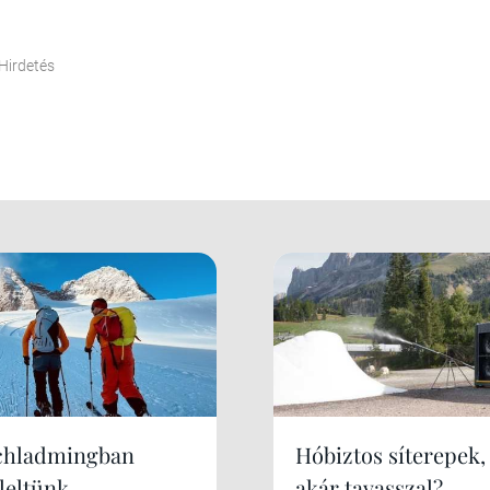
Hirdetés
chladmingban
Hóbiztos síterepek,
leltünk
akár tavasszal?