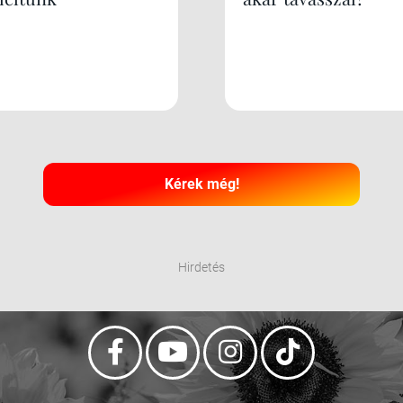
Kérek még!
Hirdetés