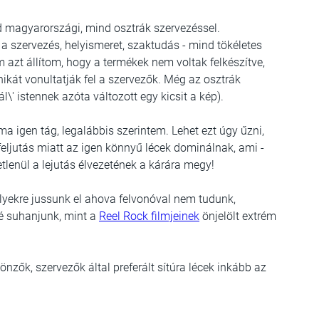
nd magyarországi, mind osztrák szervezéssel.
 a szervezés, helyismeret, szaktudás - mind tökéletes
 azt állítom, hogy a termékek nem voltak felkészítve,
ikát vonultatják fel a szervezők.
Még az osztrák
ál\' istennek azóta változott egy kicsit a kép).
ma igen tág, legalábbis szerintem. Lehet ezt úgy űzni,
eljutás miatt az igen könnyű lécek dominálnak, ami -
tlenül a lejutás élvezetének a kárára megy!
helyekre jussunk el ahova felvonóval nem tudunk,
lé suhanjunk, mint a
Reel Rock filmjeinek
önjelölt extrém
nzők, szervezők által preferált sítúra lécek inkább az