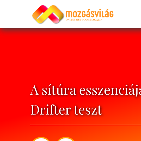
A sítúra esszenciá
Drifter teszt