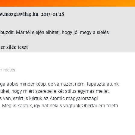
w.mozgasvilag.hu
2013/01/28
zdít. Már tél elején elhiteti, hogy jól megy a síelés
er síléc teszt
Hirdetés
n legalábbis mindenképp, de van azért némi tapasztalatunk
üket, hogy miért szerepel e két stílus egymás mellet,
s van, ezért is kértük az Atomic magyarországi
Meg is kaptuk, így hát neki s vágtunk Obertauern feletti