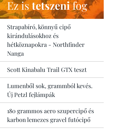
Ez is
tetszeni
fog
Strapabíró, könnyű cipő
kirándulásokhoz és
hétköznapokra - Northfinder
Nanga
Scott Kinabalu Trail GTX teszt
Lumenből sok, grammból kevés.
Új Petzl fejlámpák
180 grammos aero szupercipő és
karbon lemezes gravel futócipő