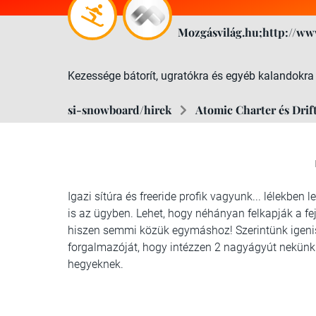
Mozgásvilág.hu;http://ww
Kezessége bátorít, ugratókra és egyéb kalandokra bu
si-snowboard/hirek
Atomic Charter és Drift
Igazi sítúra és freeride profik vagyunk... lélekbe
is az ügyben.
Lehet, hogy néhányan felkapják a fej
hiszen semmi közük egymáshoz!
Szerintünk igeni
forgalmazóját, hogy intézzen 2 nagyágyút nekünk. 
hegyeknek.