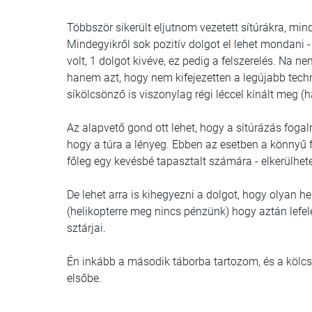
Többször sikerült eljutnom vezetett sítúrákra, mi
Mindegyikről sok pozitív dolgot el lehet mondani -
volt, 1 dolgot kivéve, ez pedig a felszerelés.
Na nem
hanem azt, hogy nem kifejezetten a legújabb techn
síkölcsönző is viszonylag régi léccel kínált meg (
h
Az alapvető gond
ott lehet, hogy a sítúrázás fogal
hogy a túra a lényeg. Ebben az esetben a könnyű f
főleg egy kevésbé tapasztalt számára - elkerülhete
De lehet arra is kihegyezni a dolgot, hogy olyan 
(helikopterre meg nincs pénzünk) hogy aztán lefe
sztárjai.
Én inkább a második táborba tartozom, és a kölcsö
elsőbe.