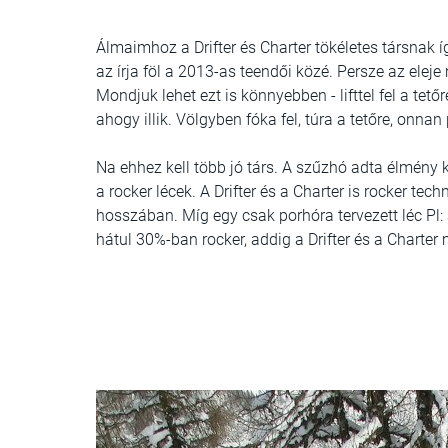
Álmaimhoz a Drifter és Charter tökéletes társnak í
az írja föl a 2013-as teendői közé. Persze az eleje m
Mondjuk lehet ezt is könnyebben - lifttel fel a tető
ahogy illik. Völgyben fóka fel, túra a tetőre, onna
Na ehhez kell több jó társ. A szűzhó adta élmén
a rocker lécek. A Drifter és a Charter is rocker te
hosszában. Míg egy csak porhóra tervezett léc Pl: 
hátul 30%-ban rocker, addig a Drifter és a Charter 