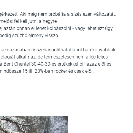
gérkezett. Aki még nem próbálta a sízés ezen változatát,
elós: fel kell jutni a hegyre.
re, aztán onnan el lehet kolbászolni - vagy lehet ezt úgy,
n pedig szűzhó élmény vissza.
y kiaknázásában összehasonlíthatatlanul hatékonyabbak
chnológiát alkalmaz, de természetesen nem a léc teljes
a Bent Chentel 30-40-30-es értékekkel bír, azaz elöl és
mindössze 15 ill. 20%-ban rocker és csak elöl.