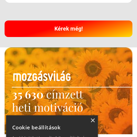
Kérek még!
35 630
címzett
heti motiváció
Ne maradj le!
×
Cookie beállítások