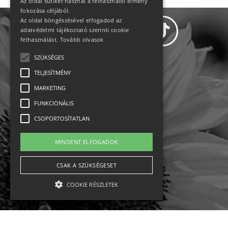
Az oldal sütiket használ a felhasználói élmény
fokozása céljából.
Az oldal böngészésével elfogadod az
adatvédelmi tájékoztató szerinti cookie
felhasználást.
Tovább olvasok
SZÜKSÉGES
Adatvédelem
TELJESÍTMÉNY
MARKETING
Állásajánlatok
FUNKCIONÁLIS
Impresszum-kapcsolat
CSOPORTOSÍTATLAN
Jogi nyilatkozat
MINDENT ELFOGADOK
Rólunk
CSAK A SZÜKSÉGESET
COOKIE RÉSZLETEK
English
Ebike
Osztrák sípályák
Magyar sípályák
Szükséges
Teljesítmény
Marketing