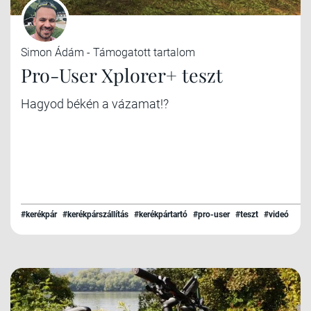
Simon Ádám - Támogatott tartalom
Pro-User Xplorer+ teszt
Hagyod békén a vázamat!?
#kerékpár
#kerékpárszállítás
#kerékpártartó
#pro-user
#teszt
#videó