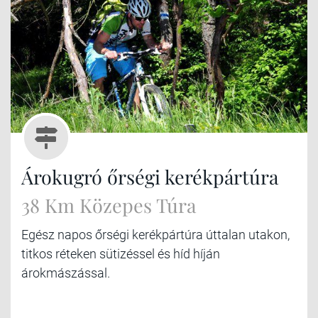
Árokugró őrségi kerékpártúra
38 Km Közepes Túra
Egész napos őrségi kerékpártúra úttalan utakon,
titkos réteken sütizéssel és híd híján
árokmászással.