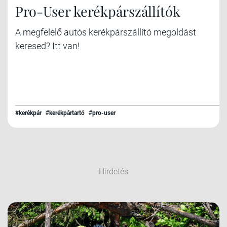
Pro-User kerékpárszállítók
A megfelelő autós kerékpárszállító megoldást
keresed? Itt van!
#kerékpár
#kerékpártartó
#pro-user
Hirdetés