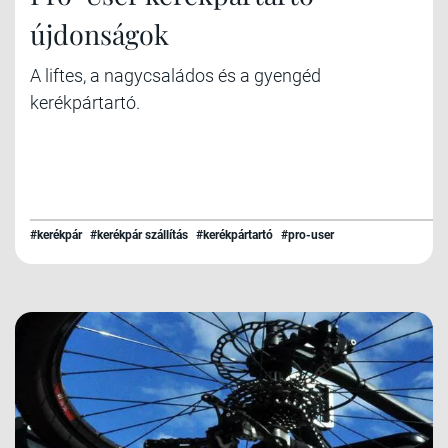
újdonságok
A liftes, a nagycsaládos és a gyengéd
kerékpártartó.
#kerékpár
#kerékpár szállítás
#kerékpártartó
#pro-user