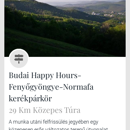
Budai Happy Hours-
Fenyőgyöngye-Normafa
kerékpárkör
29 Km Közepes Túra
A munka utáni felfrissülés jegyében egy
közepesen erős változatos terepű útvonalat