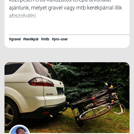
ajánlunk, melyet gravel vagy mtb kerékpárral illik
abszolválni.
#gravel
#kerékpár
#mtb
#pro-user