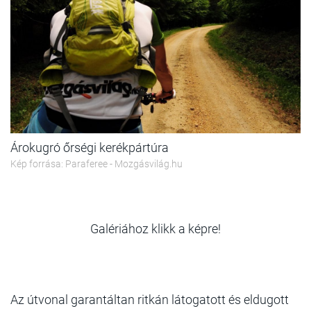
Árokugró őrségi kerékpártúra
Kép forrása: Paraferee - Mozgásvilág.hu
Galériához klikk a képre!
Az útvonal garantáltan ritkán látogatott és eldugott