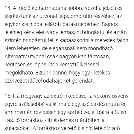
14. A mező kétharmadánál jobbra vezet a jelzés és
elérkeztünk az útvonal legszomorúbb részéhez, az
egykor kis híddal ellátott patakmederhez. Sajnos
jelenleg kénytelen vagy lemászni bringástul és aztán
szintén bringástul fel is kapaszkodni a meredek falon.
Nem lehetetlen, de elegánsnak sem mondható.
Alternatív útvonal csak nagyon kacifántosan,
kerítésen és lápos úton keresztülkeléssel
megoldható. Bízunk benne, hogy egy illetékes
szervezet idővel odahajít két gerendát.
15. Ha megvagy az extrémkedéssel, a vékony ösvény
egyre szélesebbé válik, majd egy széles dózerútra ér,
ami mentén rövidesen egy kis híd vezet balra a Szent
László forráshoz - itt érdemes utántölteni a
kulacsokat. A forráshoz vezető kis híd léte bíztató