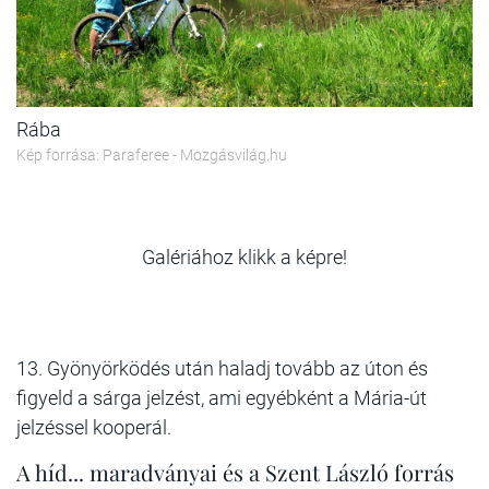
Rába
Kép forrása: Paraferee - Mozgásvilág.hu
Galériához klikk a képre!
13. Gyönyörködés után haladj tovább az úton és
figyeld a sárga jelzést, ami egyébként a Mária-út
jelzéssel kooperál.
A híd... maradványai és a Szent László forrás