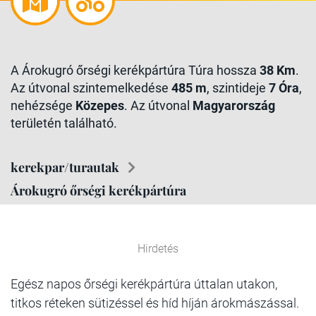
A Árokugró őrségi kerékpártúra Túra hossza
38 Km
.
Az útvonal szintemelkedése
485 m
, szintideje
7 Óra
,
nehézsége
Közepes
. Az útvonal
Magyarország
területén található.
kerekpar/turautak
Árokugró őrségi kerékpártúra
Hirdetés
Egész napos őrségi kerékpártúra úttalan utakon,
titkos réteken sütizéssel és híd híján árokmászással.