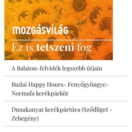
Ez is
tetszeni
fog
A Balaton-felvidék legszebb útjain
Budai Happy Hours- Fenyőgyöngye-
Normafa kerékpárkör
Dunakanyar kerékpártúra (Sződliget -
Zebegény)