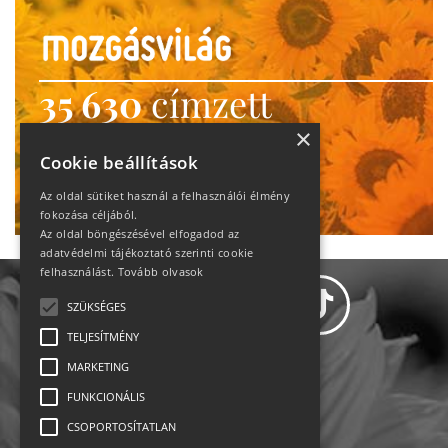
35 630
címzett
heti motiváció
×
Cookie beállítások
Ne maradj le!
Az oldal sütiket használ a felhasználói élmény
fokozása céljából.
Az oldal böngészésével elfogadod az
adatvédelmi tájékoztató szerinti cookie
felhasználást.
Tovább olvasok
SZÜKSÉGES
TELJESÍTMÉNY
MARKETING
Adatvédelem
FUNKCIONÁLIS
CSOPORTOSÍTATLAN
Állásajánlatok