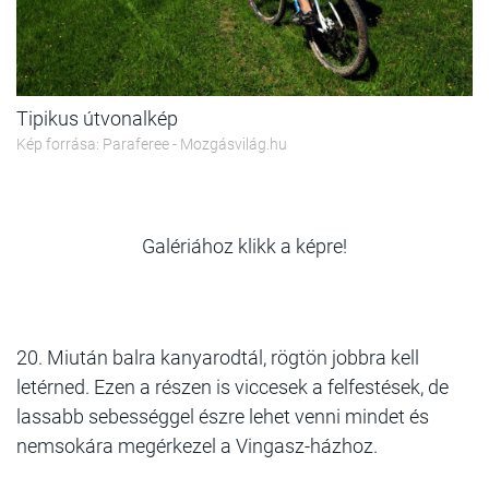
Tipikus útvonalkép
Kép forrása: Paraferee - Mozgásvilág.hu
Galériához klikk a képre!
20. Miután balra kanyarodtál, rögtön jobbra kell
letérned. Ezen a részen is viccesek a felfestések, de
lassabb sebességgel észre lehet venni mindet és
nemsokára megérkezel a Vingasz-házhoz.