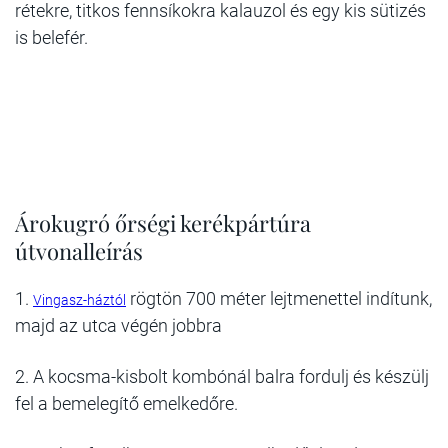
rétekre, titkos fennsíkokra kalauzol és egy kis sütizés
is belefér.
Árokugró őrségi kerékpártúra
útvonalleírás
1.
rögtön 700 méter lejtmenettel indítunk,
Vingasz-háztól
majd az utca végén jobbra
2. A kocsma-kisbolt kombónál balra fordulj és készülj
fel a bemelegítő emelkedőre.