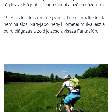
térj le az első jobbra leágazásnál a széles dózerútra.
19. A széles dózeren még vár rád némi emelkedő, de
nem halálos. Nagyjából négy kilométer múlva lesz a
balra elágazás a zöld jelzésen, vissza Farkasfára.