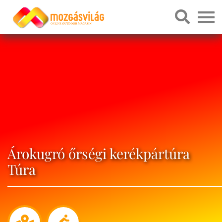
Árokugró őrségi kerékpártúra
Túra