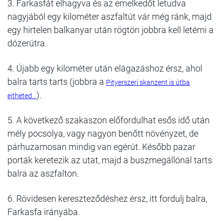
3. Farkasfát elhagyva és az emelkedőt letudva
nagyjából egy kilométer aszfaltút vár még ránk, majd
egy hirtelen balkanyar után rögtön jobbra kell letérni a
dózerútra.
4. Újabb egy kilométer után elágazáshoz érsz, ahol
balra tarts tarts (jobbra a
Pityerszeri skanzent is útba
).
ejtheted...
5. A következő szakaszon előfordulhat esős idő után
mély pocsolya, vagy nagyon benőtt növényzet, de
párhuzamosan mindig van egérút. Később pazar
porták keretezik az utat, majd a buszmegállónál tarts
balra az aszfalton.
6. Rövidesen kereszteződéshez érsz, itt fordulj balra,
Farkasfa irányába.