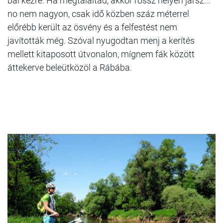
bal kézre. Ha megtaláltad, akkor rossz helyen jársz...
no nem nagyon, csak idő közben száz méterrel
előrébb került az ösvény és a felfestést nem
javították még. Szóval nyugodtan menj a kerítés
mellett kitaposott útvonalon, mígnem fák között
áttekerve beleütközöl a Rábába.