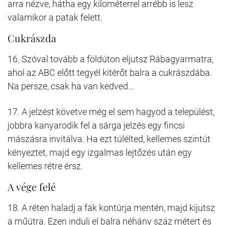
arra nézve, hátha egy kilométerrel arrébb is lesz
valamikor a patak felett.
Cukrászda
16. Szóval tovább a földúton eljutsz Rábagyarmatra,
ahol az ABC előtt tegyél kitérőt balra a cukrászdába.
Na persze, csak ha van kedved...
17. A jelzést követve még el sem hagyod a települést,
jobbra kanyarodik fel a sárga jelzés egy fincsi
mászásra invitálva. Ha ezt túlélted, kellemes szintút
kényeztet, majd egy izgalmas lejtőzés után egy
kellemes rétre érsz.
A vége felé
18. A réten haladj a fák kontúrja mentén, majd kijutsz
a műútra. Ezen indulj el balra néhány száz métert és