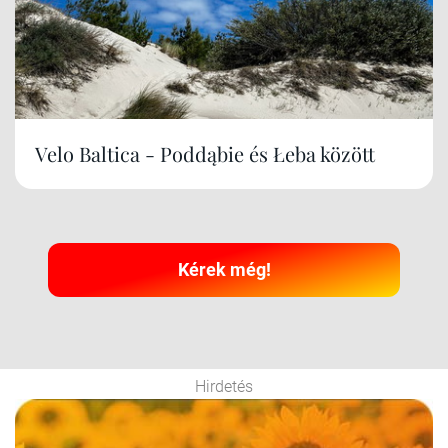
Velo Baltica - Poddąbie és Łeba között
Kérek még!
Hirdetés