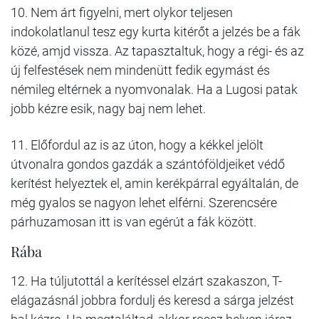
10. Nem árt figyelni, mert olykor teljesen
indokolatlanul tesz egy kurta kitérőt a jelzés be a fák
közé, amjd vissza. Az tapasztaltuk, hogy a régi- és az
új felfestések nem mindenütt fedik egymást és
némileg eltérnek a nyomvonalak. Ha a Lugosi patak
jobb kézre esik, nagy baj nem lehet.
11. Előfordul az is az úton, hogy a kékkel jelölt
útvonalra gondos gazdák a szántóföldjeiket védő
kerítést helyeztek el, amin kerékpárral egyáltalán, de
még gyalos se nagyon lehet elférni. Szerencsére
párhuzamosan itt is van egérút a fák között.
Rába
12. Ha túljutottál a kerítéssel elzárt szakaszon, T-
elágazásnál jobbra fordulj és keresd a sárga jelzést