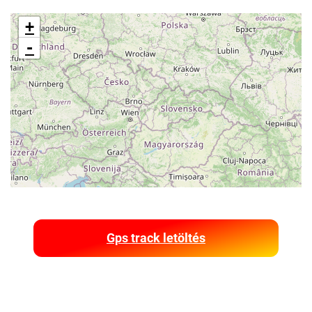
+
-
Gps track letöltés