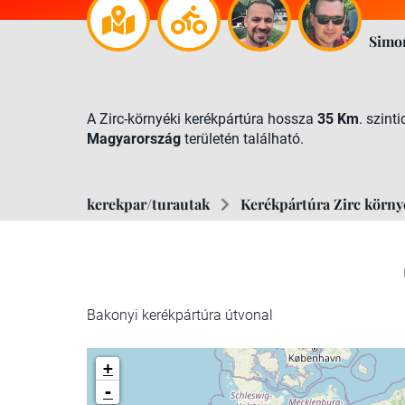
Simo
A Zirc-környéki kerékpártúra hossza
35 Km
. szint
Magyarország
területén található.
kerekpar/turautak
Kerékpártúra Zirc körn
Bakonyi kerékpártúra útvonal
+
-