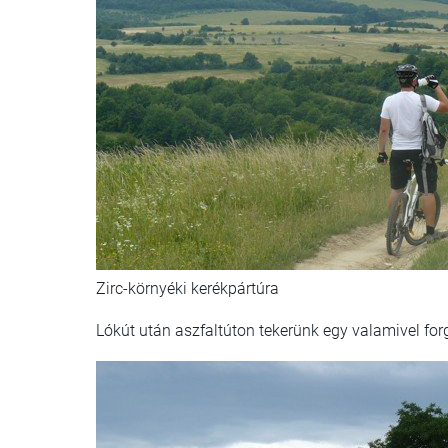
Zirc-környéki kerékpártúra
Lókút után aszfaltúton tekerünk egy valamivel for