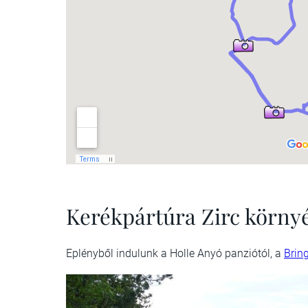
Kerékpártúra Zirc körn
Eplényből indulunk a Holle Anyó panziótól, a
Brin