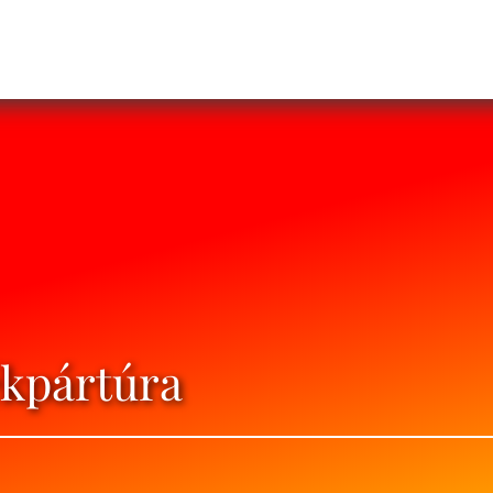
ékpártúra