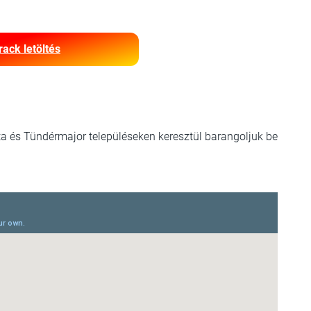
rack letöltés
zta és Tündérmajor településeken keresztül barangoljuk be