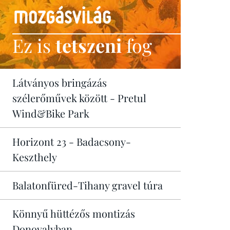
Ez is
tetszeni
fog
Látványos bringázás
szélerőművek között - Pretul
Wind&Bike Park
Horizont 23 - Badacsony-
Keszthely
Balatonfüred-Tihany gravel túra
Könnyű hüttézős montizás
Donovalyban