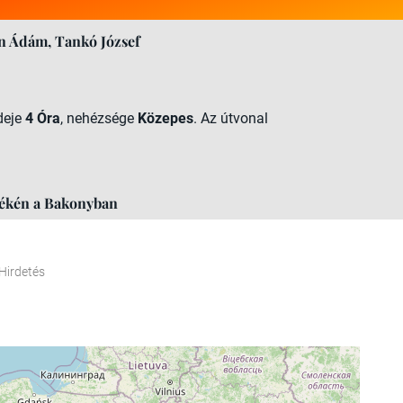
n Ádám, Tankó József
ideje
4 Óra
, nehézsége
Közepes
. Az útvonal
yékén a Bakonyban
Hirdetés