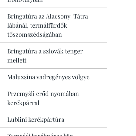
Bringatúra az Alacsony-Tátra
lábánál, termálfürdők
tőszomszédságában
Bringatúra a szlovák tenger
mellett
Maluzsina vadregényes völgye
Przemyśli erőd nyomában
kerékpárral
Lublini kerékpártúra
Zamośći kerékpáros kör