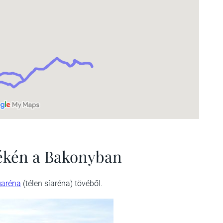
yékén a Bakonyban
garéna
(télen síaréna) tövéből.