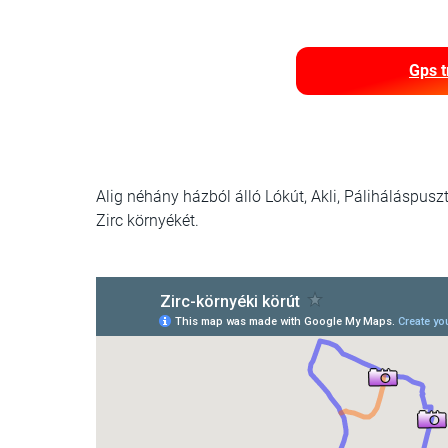
Gps t
Alig néhány házból álló Lókút, Akli, Páliháláspus
Zirc környékét.