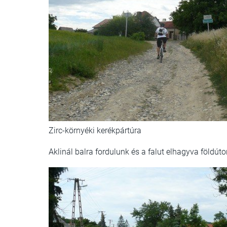
Zirc-környéki kerékpártúra
Aklinál balra fordulunk és a falut elhagyva földút