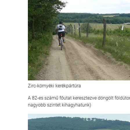
Zirc-környéki kerékpártúra
A 82-es számű főutat keresztezve döngölt földúton 
nagyobb szintet kihagyhatunk)