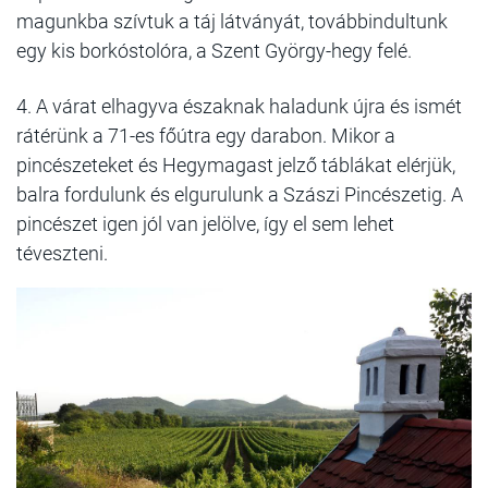
magunkba szívtuk a táj látványát, továbbindultunk
egy kis borkóstolóra, a Szent György-hegy felé.
4. A várat elhagyva északnak haladunk újra és ismét
rátérünk a 71-es főútra egy darabon. Mikor a
pincészeteket és Hegymagast jelző táblákat elérjük,
balra fordulunk és elgurulunk a Szászi Pincészetig. A
pincészet igen jól van jelölve, így el sem lehet
téveszteni.