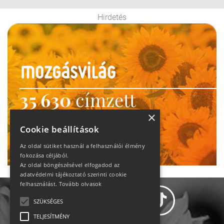
Hirdetés
35 630
címzett
heti motiváció
×
Cookie beállítások
Ne maradj le!
Az oldal sütiket használ a felhasználói élmény
fokozása céljából.
Az oldal böngészésével elfogadod az
adatvédelmi tájékoztató szerinti cookie
felhasználást.
Tovább olvasok
SZÜKSÉGES
TELJESÍTMÉNY