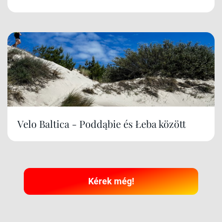
Velo Baltica - Poddąbie és Łeba között
Kérek még!