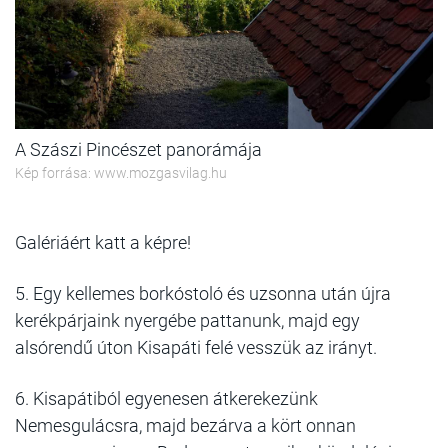
A Szászi Pincészet panorámája
Kép forrása: www.mozgasvilag.hu
Galériáért katt a képre!
5. Egy kellemes borkóstoló és uzsonna után újra
kerékpárjaink nyergébe pattanunk, majd egy
alsórendű úton Kisapáti felé vesszük az irányt.
6. Kisapátiból egyenesen átkerekezünk
Nemesgulácsra, majd bezárva a kört onnan