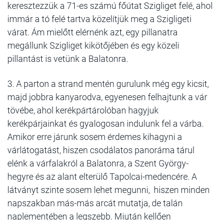
keresztezzük a 71-es számú főútat Szigliget felé, ahol
immár a tó felé tartva közelítjük meg a Szigligeti
várat. Ám mielőtt elérnénk azt, egy pillanatra
megállunk Szigliget kikötőjében és egy közeli
pillantást is vetünk a Balatonra.
3. A parton a strand mentén gurulunk még egy kicsit,
majd jobbra kanyarodva, egyenesen felhajtunk a vár
tövébe, ahol kerékpártárolóban hagyjuk
kerékpárjainkat és gyalogosan indulunk fel a várba.
Amikor erre járunk sosem érdemes kihagyni a
várlátogatást, hiszen csodálatos panoráma tárul
elénk a várfalakról a Balatonra, a Szent György-
hegyre és az alant elterülő Tapolcai-medencére. A
látványt szinte sosem lehet megunni, hiszen minden
napszakban más-más arcát mutatja, de talán
naplementében a legszebb. Miután kellően