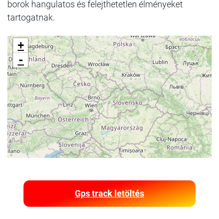
borok hangulatos és felejthetetlen élményeket
tartogatnak.
+
-
Gps track letöltés