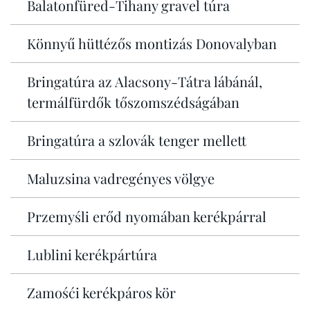
Balatonfüred-Tihany gravel túra
Könnyű hüttézős montizás Donovalyban
Bringatúra az Alacsony-Tátra lábánál,
termálfürdők tőszomszédságában
Bringatúra a szlovák tenger mellett
Maluzsina vadregényes völgye
Przemyśli erőd nyomában kerékpárral
Lublini kerékpártúra
Zamośći kerékpáros kör