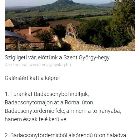
Szigligeti vár, előttünk a Szent György-hegy
Kép forrása: www.mozgasvilag.hu
Galériáért katt a képre!
1. Túránkat Badacsonyból indítjuk,
Badacsonytomajon át a Római úton
Badacsonytördemic felé, ám nem a tó irányába,
hanem észak felé kerülve.
2. Badacsonytördemicből alsórendű úton haladva