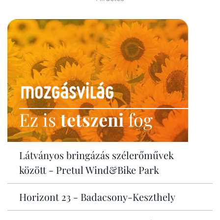
Ez is
tetszeni
fog
Látványos bringázás szélerőművek
között - Pretul Wind&Bike Park
Horizont 23 - Badacsony-Keszthely