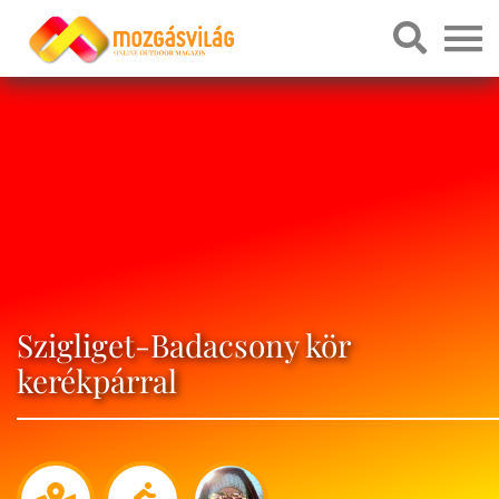
Szigliget-Badacsony kör
kerékpárral