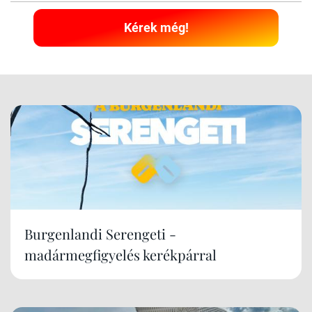
Kérek még!
Burgenlandi Serengeti -
madármegfigyelés kerékpárral