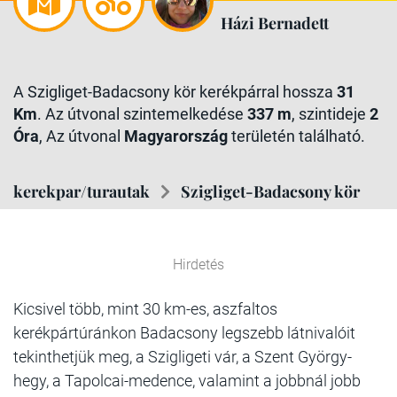
Házi Bernadett
A Szigliget-Badacsony kör kerékpárral hossza
31
Km
. Az útvonal szintemelkedése
337 m
, szintideje
2
Óra
, Az útvonal
Magyarország
területén található.
kerekpar/turautak
Szigliget-Badacsony kör
Hirdetés
Kicsivel több, mint 30 km-es, aszfaltos
kerékpártúránkon Badacsony legszebb látnivalóit
tekinthetjük meg, a Szigligeti vár, a Szent György-
hegy, a Tapolcai-medence, valamint a jobbnál jobb