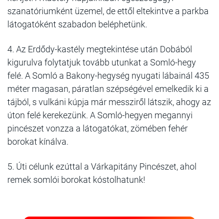
szanatóriumként üzemel, de ettől eltekintve a parkba
látogatóként szabadon beléphetünk.
4. Az Erdődy-kastély megtekintése után Dobából
kigurulva folytatjuk tovább utunkat a Somló-hegy
felé. A Somló a Bakony-hegység nyugati lábainál 435
méter magasan, páratlan szépségével emelkedik ki a
tájból, s vulkáni kúpja már messziről látszik, ahogy az
úton felé kerekezünk. A Somló-hegyen megannyi
pincészet vonzza a látogatókat, zömében fehér
borokat kínálva.
5. Úti célunk ezúttal a Várkapitány Pincészet, ahol
remek somlói borokat kóstolhatunk!