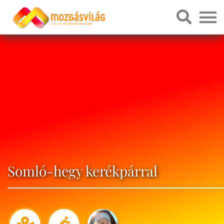
Somló-hegy kerékpárral