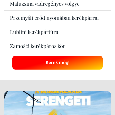
Maluzsina vadregényes völgye
Przemyśli erőd nyomában kerékpárral
Lublini kerékpártúra
Zamośći kerékpáros kör
Kérek még!