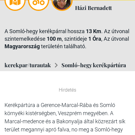
Házi Bernadett
A Somló-hegy kerékpárral hossza
13 Km
. Az útvonal
szintemelkedése
100 m
, szintideje
1 Óra
, Az útvonal
Magyarország
területén található.
kerekpar/turautak
Somló-hegy kerékpártúra
Hirdetés
Kerékpártúra a Gerence-Marcal-Rába és Somló
környéki kistérségben, Veszprém megyében. A
Marcal-medence és a Bakonyalja által közrezárt sík
terület megannyi apró falva, no meg a Somló-hegy