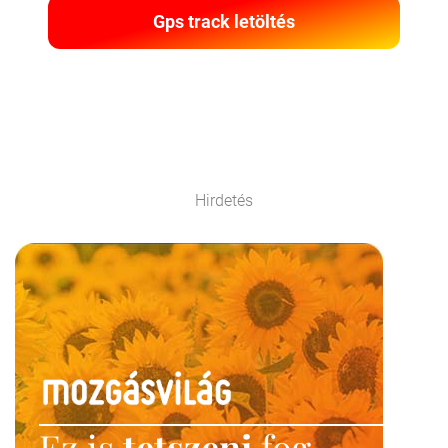
Gps track letöltés
Hirdetés
Ez is
tetszeni
fog