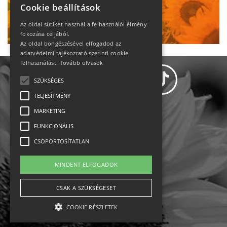
Cookie beállítások
Ne maradj le!
Az oldal sütiket használ a felhasználói élmény
fokozása céljából.
Az oldal böngészésével elfogadod az
adatvédelmi tájékoztató szerinti cookie
felhasználást.
Tovább olvasok
SZÜKSÉGES
TELJESÍTMÉNY
MARKETING
Adatvédelem
FUNKCIONÁLIS
CSOPORTOSÍTATLAN
Állásajánlatok
MINDENT ELFOGADOK
Impresszum-kapcsolat
CSAK A SZÜKSÉGESET
Jogi nyilatkozat
COOKIE RÉSZLETEK
Rólunk