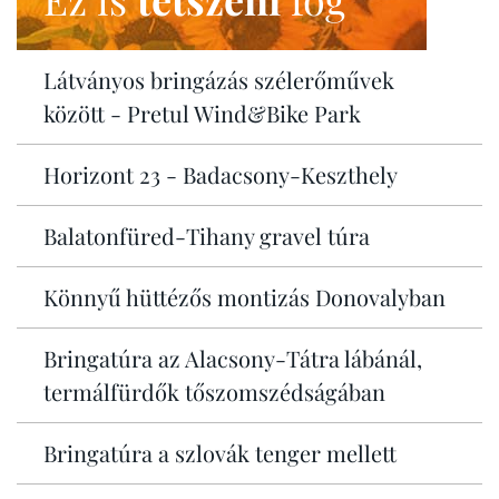
Látványos bringázás szélerőművek
között - Pretul Wind&Bike Park
Horizont 23 - Badacsony-Keszthely
Balatonfüred-Tihany gravel túra
Könnyű hüttézős montizás Donovalyban
Bringatúra az Alacsony-Tátra lábánál,
termálfürdők tőszomszédságában
Bringatúra a szlovák tenger mellett