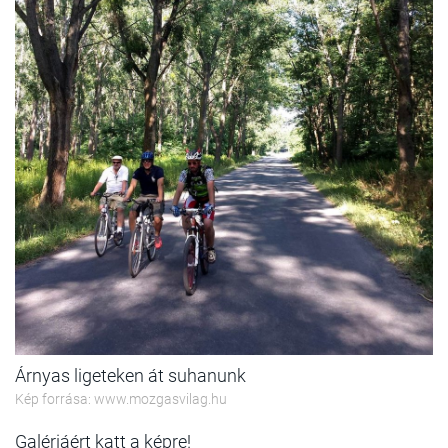
Árnyas ligeteken át suhanunk
Kép forrása: www.mozgasvilag.hu
Galériáért katt a képre!