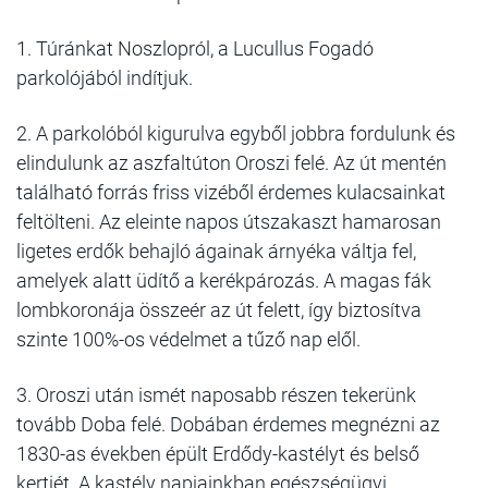
1. Túránkat Noszlopról, a Lucullus Fogadó
parkolójából indítjuk.
2. A parkolóból kigurulva egyből jobbra fordulunk és
elindulunk az aszfaltúton Oroszi felé. Az út mentén
található forrás friss vizéből érdemes kulacsainkat
feltölteni. Az eleinte napos útszakaszt hamarosan
ligetes erdők behajló ágainak árnyéka váltja fel,
amelyek alatt üdítő a kerékpározás. A magas fák
lombkoronája összeér az út felett, így biztosítva
szinte 100%-os védelmet a tűző nap elől.
3. Oroszi után ismét naposabb részen tekerünk
tovább Doba felé. Dobában érdemes megnézni az
1830-as években épült Erdődy-kastélyt és belső
kertjét. A kastély napjainkban egészségügyi