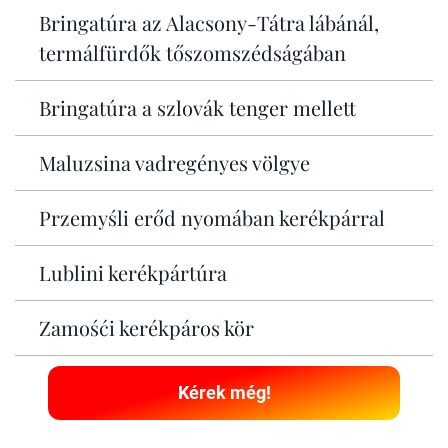
Bringatúra az Alacsony-Tátra lábánál,
termálfürdők tőszomszédságában
Bringatúra a szlovák tenger mellett
Maluzsina vadregényes völgye
Przemyśli erőd nyomában kerékpárral
Lublini kerékpártúra
Zamośći kerékpáros kör
Kérek még!