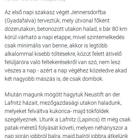
Az első napi szakasz végét Jennersdorfba
(Gyadafalva) terveztük, mely útvonal főként
dózerutakon, betonozott utakon halad, s bár 80 km
körül várható a napi etappe, mivel szintemelkedés
csak minimális van benne, akkor is legtöbb
alkalommal kisebb töltésekre, közút felett átívelő
felüljáróra való feltekerésekről van szó, nem lesz
vészes a nap - azért a nap végéhez közeledve akad
két nagyobb mászás is, de csak dombok.
Miután magunk mögött hagytuk Neustift an der
Lafnitz házait, mezőgazdasági utakon haladunk,
melyeket felváltva kukorica- majd tökföldek
szegélyeznek. Utunk a Lafnitz (Lapincs) itt még csak
patak-méretű folyását követi, melyen néhányszor a
nap során jobbról balra, majd balról jobbra átkelünk