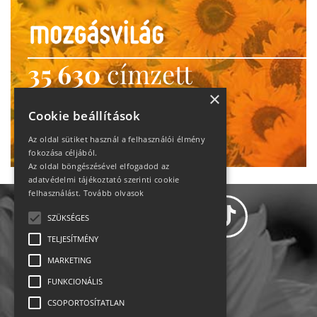
35 630
címzett
heti motiváció
×
Cookie beállítások
Ne maradj le!
Az oldal sütiket használ a felhasználói élmény
fokozása céljából.
Az oldal böngészésével elfogadod az
adatvédelmi tájékoztató szerinti cookie
felhasználást.
Tovább olvasok
SZÜKSÉGES
TELJESÍTMÉNY
MARKETING
Adatvédelem
FUNKCIONÁLIS
CSOPORTOSÍTATLAN
Állásajánlatok