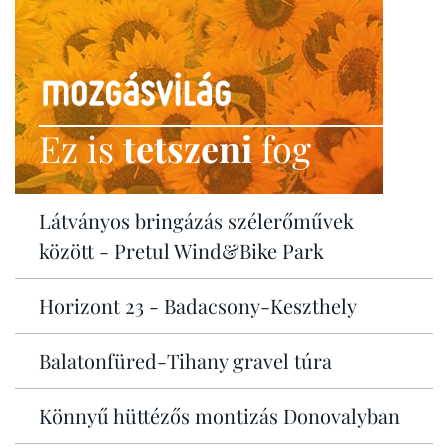
Ez is
tetszeni
fog
Látványos bringázás szélerőművek
között - Pretul Wind&Bike Park
Horizont 23 - Badacsony-Keszthely
Balatonfüred-Tihany gravel túra
Könnyű hüttézős montizás Donovalyban