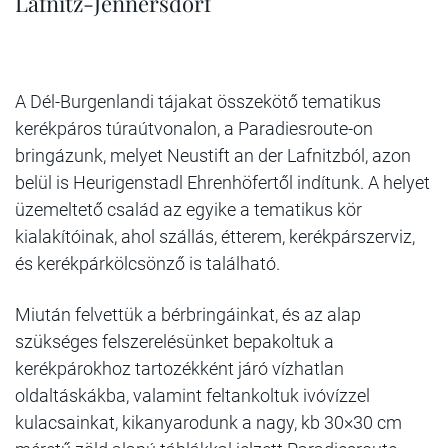
Lafnitz-Jennersdorf
A Dél-Burgenlandi tájakat összekötő tematikus
kerékpáros túraútvonalon, a Paradiesroute-on
bringázunk, melyet Neustift an der Lafnitzból, azon
belül is Heurigenstadl Ehrenhöfertől indítunk. A helyet
üzemeltető család az egyike a tematikus kör
kialakítóinak, ahol szállás, étterem, kerékpárszerviz,
és kerékpárkölcsönző is található.
Miután felvettük a bérbringáinkat, és az alap
szükséges felszerelésünket bepakoltuk a
kerékpárokhoz tartozékként járó vízhatlan
oldaltáskákba, valamint feltankoltuk ivóvízzel
kulacsainkat, kikanyarodunk a nagy, kb 30×30 cm