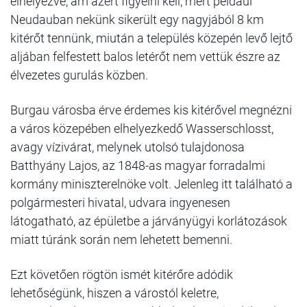
elhelyezve, ám azért figyelni kell, mert például
Neudauban nekünk sikerült egy nagyjából 8 km
kitérőt tennünk, miután a település közepén levő lejtő
aljában felfestett balos letérőt nem vettük észre az
élvezetes gurulás közben.
Burgau városba érve érdemes kis kitérővel megnézni
a város közepében elhelyezkedő Wasserschlosst,
avagy vízivárat, melynek utolsó tulajdonosa
Batthyány Lajos, az 1848-as magyar forradalmi
kormány miniszterelnöke volt. Jelenleg itt található a
polgármesteri hivatal, udvara ingyenesen
látogatható, az épületbe a járványügyi korlátozások
miatt túránk során nem lehetett bemenni.
Ezt követően rögtön ismét kitérőre adódik
lehetőségünk, hiszen a várostól keletre,