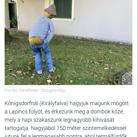
Forrás: Paraferee - Mozgásvilág
Königsdorfnál (Királyfalva) hagyjuk magunk mögött
a Lapincs folyót, és érkezünk meg a dombok közé,
mely a napi szakaszunk legnagyobb kihívását
tartogatja. Nagyjából 150 méter szintemelkedéssel
jutunk fel a legmagasabb pontra, ahol termálfürdők