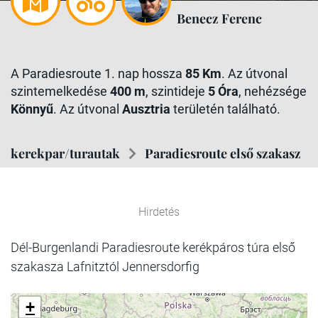
Benecz Ferenc
A Paradiesroute 1. nap hossza
85 Km
. Az útvonal
szintemelkedése
400 m
, szintideje
5 Óra
, nehézsége
Könnyű
. Az útvonal
Ausztria
területén található.
kerekpar/turautak
Paradiesroute első szakasz
Hirdetés
Dél-Burgenlandi Paradiesroute kerékpáros túra első
szakasza Lafnitztól Jennersdorfig
+