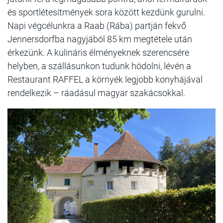
és sportlétesítmények sora között kezdünk gurulni.
Napi végcélunkra a Raab (Rába) partján fekvő
Jennersdorfba nagyjából 85 km megtétele után
érkezünk. A kulináris élményeknek szerencsére
helyben, a szállásunkon tudunk hódolni, lévén a
Restaurant RAFFEL a környék legjobb konyhájával
rendelkezik – ráadásul magyar szakácsokkal.