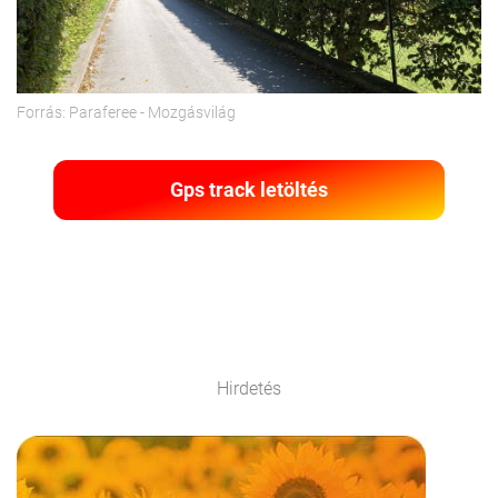
Forrás: Paraferee - Mozgásvilág
Gps track letöltés
Hirdetés