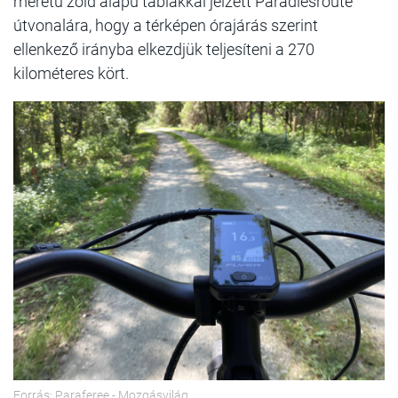
méretű zöld alapú táblákkal jelzett Paradiesroute
útvonalára, hogy a térképen órajárás szerint
ellenkező irányba elkezdjük teljesíteni a 270
kilométeres kört.
Forrás: Paraferee - Mozgásvilág