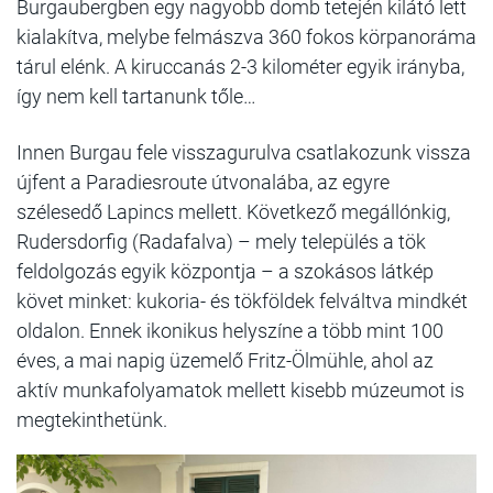
Burgaubergben egy nagyobb domb tetején kilátó lett
kialakítva, melybe felmászva 360 fokos körpanoráma
tárul elénk. A kiruccanás 2-3 kilométer egyik irányba,
így nem kell tartanunk tőle…
Innen Burgau fele visszagurulva csatlakozunk vissza
újfent a Paradiesroute útvonalába, az egyre
szélesedő Lapincs mellett. Következő megállónkig,
Rudersdorfig (Radafalva) – mely település a tök
feldolgozás egyik központja – a szokásos látkép
követ minket: kukoria- és tökföldek felváltva mindkét
oldalon. Ennek ikonikus helyszíne a több mint 100
éves, a mai napig üzemelő Fritz-Ölmühle, ahol az
aktív munkafolyamatok mellett kisebb múzeumot is
megtekinthetünk.