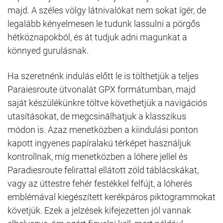
majd. A széles völgy látnivalókat nem sokat ígér, de
legalább kényelmesen le tudunk lassulni a pörgős
hétköznapokból, és át tudjuk adni magunkat a
könnyed gurulásnak.
Ha szeretnénk indulás előtt le is tölthetjük a teljes
Paraiesroute útvonalát GPX formátumban, majd
saját készülékünkre töltve követhetjük a navigációs
utasításokat, de megcsinálhatjuk a klasszikus
módon is. Azaz menetközben a kiindulási ponton
kapott ingyenes papíralakú térképet használjuk
kontrollnak, míg menetközben a lóhere jellel és
Paradiesroute felirattal ellátott zöld táblácskákat,
vagy az úttestre fehér festékkel felfújt, a lóherés
emblémával kiegészített kerékpáros piktogrammokat
követjük. Ezek a jelzések kifejezetten jól vannak