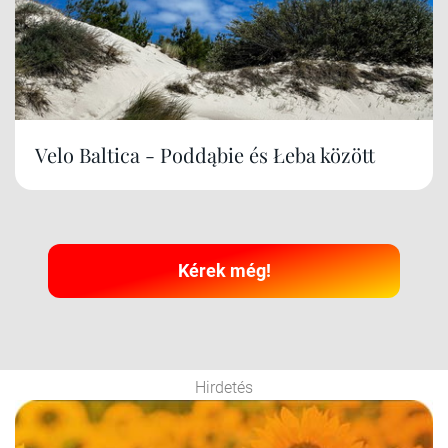
Velo Baltica - Poddąbie és Łeba között
Kérek még!
Hirdetés