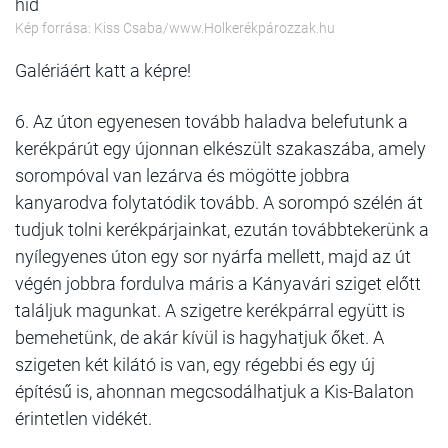
híd
Kép forrása: Kiss Csaba/www.Holkerékpározzak.hu
Galériáért katt a képre!
6. Az úton egyenesen tovább haladva belefutunk a
kerékpárút egy újonnan elkészült szakaszába, amely
sorompóval van lezárva és mögötte jobbra
kanyarodva folytatódik tovább. A sorompó szélén át
tudjuk tolni kerékpárjainkat, ezután továbbtekerünk a
nyílegyenes úton egy sor nyárfa mellett, majd az út
végén jobbra fordulva máris a Kányavári sziget előtt
találjuk magunkat. A szigetre kerékpárral együtt is
bemehetünk, de akár kívül is hagyhatjuk őket. A
szigeten két kilátó is van, egy régebbi és egy új
építésű is, ahonnan megcsodálhatjuk a Kis-Balaton
érintetlen vidékét.