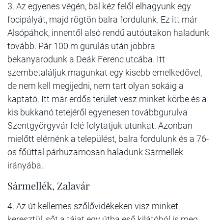
3. Az egyenes végén, bal kéz felől elhagyunk egy
focipályát, majd rögtön balra fordulunk. Ez itt már
Alsópáhok, innentől alsó rendű autóutakon haladunk
tovább. Pár 100 m gurulás után jobbra
bekanyarodunk a Deák Ferenc utcába. Itt
szembetaláljuk magunkat egy kisebb emelkedővel,
de nem kell megijedni, nem tart olyan sokáig a
kaptató. Itt már erdős terület vesz minket körbe és a
kis bukkanó tetejéről egyenesen továbbgurulva
Szentgyörgyvár felé folytatjuk utunkat. Azonban
mielőtt elérnénk a települést, balra fordulunk és a 76-
os főúttal párhuzamosan haladunk Sármellék
irányába.
Sármellék, Zalavár
4. Az út kellemes szőlővidékeken visz minket
keresztül, sőt a tájat egy útba eső kilátóból is meg