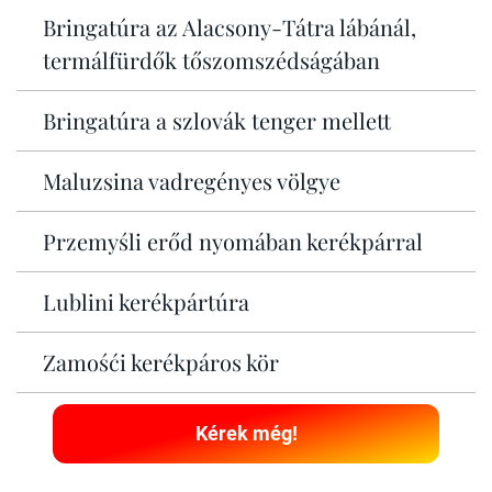
Bringatúra az Alacsony-Tátra lábánál,
termálfürdők tőszomszédságában
Bringatúra a szlovák tenger mellett
Maluzsina vadregényes völgye
Przemyśli erőd nyomában kerékpárral
Lublini kerékpártúra
Zamośći kerékpáros kör
Kérek még!