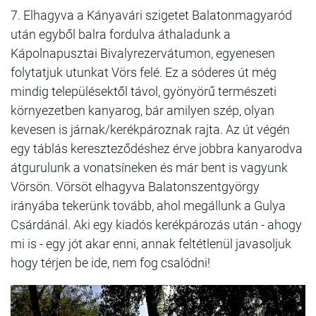
7. Elhagyva a Kányavári szigetet Balatonmagyaród
után egyből balra fordulva áthaladunk a
Kápolnapusztai Bivalyrezervátumon, egyenesen
folytatjuk utunkat Vörs felé. Ez a sóderes út még
mindig településektől távol, gyönyörű természeti
környezetben kanyarog, bár amilyen szép, olyan
kevesen is járnak/kerékpároznak rajta. Az út végén
egy táblás kereszteződéshez érve jobbra kanyarodva
átgurulunk a vonatsíneken és már bent is vagyunk
Vörsön. Vörsöt elhagyva Balatonszentgyörgy
irányába tekerünk tovább, ahol megállunk a Gulya
Csárdánál. Aki egy kiadós kerékpározás után - ahogy
mi is - egy jót akar enni, annak feltétlenül javasoljuk
hogy térjen be ide, nem fog csalódni!