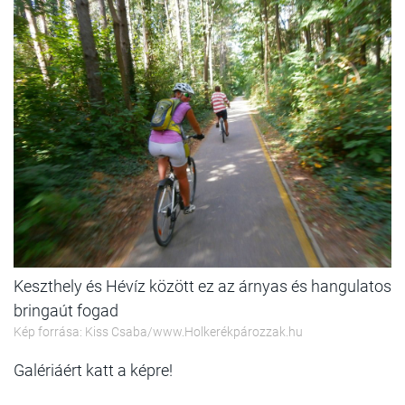
Keszthely és Hévíz között ez az árnyas és hangulatos
bringaút fogad
Kép forrása: Kiss Csaba/www.Holkerékpározzak.hu
Galériáért katt a képre!