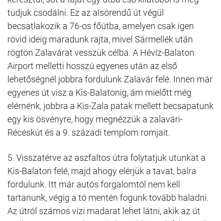
tudjuk csodálni. Ez az alsórendű út végül
becsatlakozik a 76-os főútba, amelyen csak igen
rövid ideig maradunk rajta, mivel Sármellék után
rögtön Zalavárat vesszük célba. A Hévíz-Balaton
Airport melletti hosszú egyenes után az első
lehetőségnél jobbra fordulunk Zalavár felé. Innen már
egyenes út visz a Kis-Balatonig, ám mielőtt még
elérnénk, jobbra a Kis-Zala patak mellett becsapatunk
egy kis ösvényre, hogy megnézzük a zalavári-
Récéskút és a 9. századi templom romjait.
5. Visszatérve az aszfaltos útra folytatjuk utunkat a
Kis-Balaton felé, majd ahogy elérjük a tavat, balra
fordulunk. Itt már autós forgalomtól nem kell
tartanunk, végig a tó mentén fogunk tovább haladni.
Az útról számos vízi madarat lehet látni, akik az út