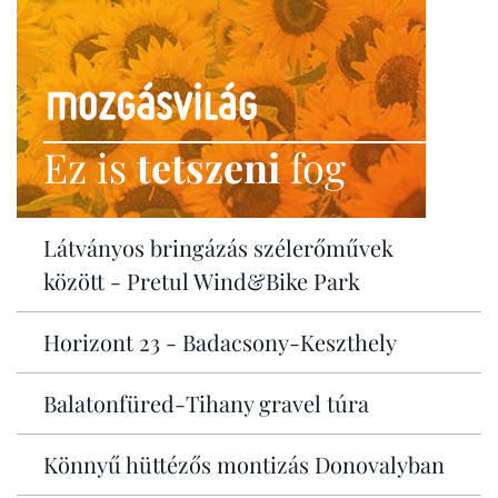
Ez is
tetszeni
fog
Látványos bringázás szélerőművek
között - Pretul Wind&Bike Park
Horizont 23 - Badacsony-Keszthely
Balatonfüred-Tihany gravel túra
Könnyű hüttézős montizás Donovalyban