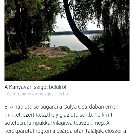
A Kányavári sziget belülről
Kép forrása: www.mozgasvilag.hu
8. A nap utolsó sugarai a Gulya Csárdában érnek
minket, ezért Keszthelyig az utolsó kb. 10 km-t
sötétben, lámpákkal világítva tesszük meg. A
kerékpárutat rögtön a csárda után találjuk, először a