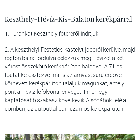
Keszthely-Hévíz-Kis-Balaton kerékpárral
1. Túránkat Keszthely főteréről indítjuk.
2. A keszthelyi Festetics-kastélyt jobbról kerülve, majd
rögtön balra fordulva célozzuk meg Hévizet a két
várost összekötő kerékpárúton haladva. A 71-es
főutat keresztezve máris az árnyas, sűrű erdővel
körbevett kerékpárúton találjuk magunkat, amely
pont a Hévíz-lefolyónál ér véget. Innen egy
kaptatósabb szakasz következik Alsópáhok felé a
dombon, az autóúttal párhuzamos kerékpárúton.