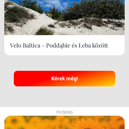
Velo Baltica - Poddąbie és Łeba között
Kérek még!
Hirdetés