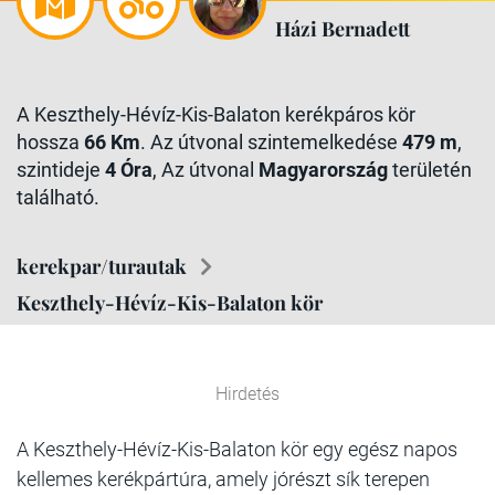
Házi Bernadett
A Keszthely-Hévíz-Kis-Balaton kerékpáros kör
hossza
66 Km
. Az útvonal szintemelkedése
479 m
,
szintideje
4 Óra
, Az útvonal
Magyarország
területén
található.
kerekpar/turautak
Keszthely-Hévíz-Kis-Balaton kör
Hirdetés
A Keszthely-Hévíz-Kis-Balaton kör egy egész napos
kellemes kerékpártúra, amely jórészt sík terepen