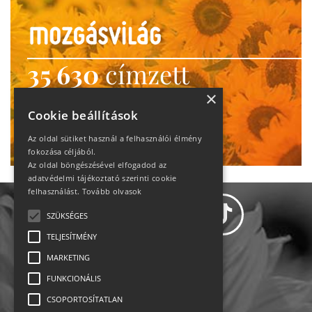
35 630
címzett
heti motiváció
×
Cookie beállítások
Ne maradj le!
Az oldal sütiket használ a felhasználói élmény
fokozása céljából.
Az oldal böngészésével elfogadod az
adatvédelmi tájékoztató szerinti cookie
felhasználást.
Tovább olvasok
SZÜKSÉGES
TELJESÍTMÉNY
MARKETING
Adatvédelem
FUNKCIONÁLIS
CSOPORTOSÍTATLAN
Állásajánlatok