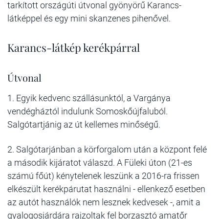
tarkított országúti útvonal gyönyörű Karancs-
látképpel és egy mini skanzenes pihenővel.
Karancs-látkép kerékpárral
Útvonal
1. Egyik kedvenc szállásunktól, a Vargánya
vendégháztól indulunk Somoskőújfaluból.
Salgótartjánig az út kellemes minőségű.
2. Salgótarjánban a körforgalom után a központ felé
a második kijáratot válaszd. A Füleki úton (21-es
számú főút) kénytelenek leszünk a 2016-ra frissen
elkészült kerékpárutat használni - ellenkező esetben
az autót használók nem lesznek kedvesek -, amit a
gyalogosjárdára rajzoltak fel borzasztó amatőr