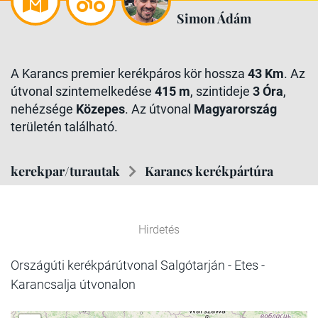
Simon Ádám
A Karancs premier kerékpáros kör hossza
43 Km
. Az
útvonal szintemelkedése
415 m
, szintideje
3 Óra
,
nehézsége
Közepes
. Az útvonal
Magyarország
területén található.
kerekpar/turautak
Karancs kerékpártúra
Hirdetés
Országúti kerékpárútvonal Salgótarján - Etes -
Karancsalja útvonalon