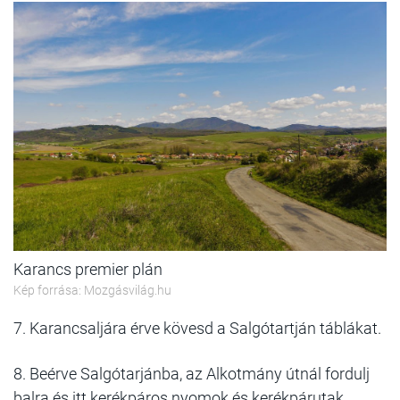
Karancs premier plán
Kép forrása: Mozgásvilág.hu
7. Karancsaljára érve kövesd a Salgótartján táblákat.
8. Beérve Salgótarjánba, az Alkotmány útnál fordulj
balra és itt kerékpáros nyomok és kerékpárutak