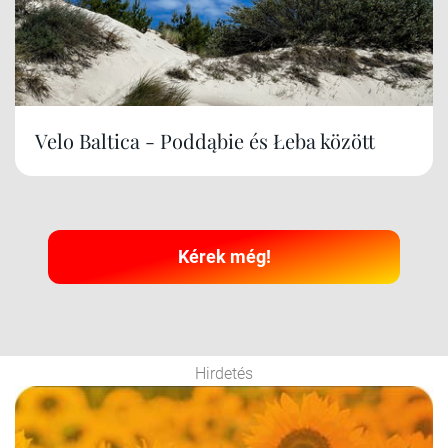
Velo Baltica - Poddąbie és Łeba között
Kérek még!
Hirdetés