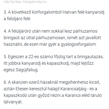
Kép forrása: Mozgásvilág.hu
3. A következő körforgalomból Hatvan felé kanyarodj
a felüljáró felé.
4. A felüljáróró után nem sokkal lesz párhuzamos
bringaút az úttal párhuzamosan, ismét azt javallott
használni, de ezen már gyér a gyalogosforgalom.
5. Egészen a 22-es számú főútig tart a bringautazás,
itt jobbra kanyarodj és kapaszkodj, majd lejtőzz
egész Ságújfaliug.
6. A skanzen-szerű házaknál megpihenhetsz kicsit,
aztán Etesen keresztül halajd Karancsaljáig - és a
kapaszkodó után győzd nézni a Karancs eléd táruló
látványát.