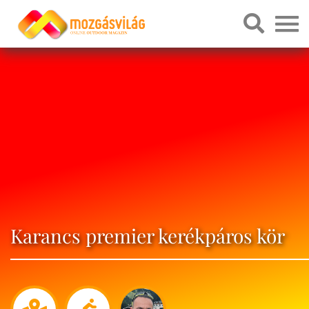
Karancs premier kerékpáros kör