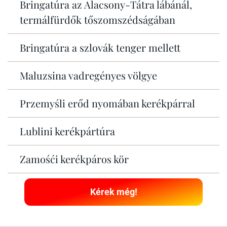
Bringatúra az Alacsony-Tátra lábánál,
termálfürdők tőszomszédságában
Bringatúra a szlovák tenger mellett
Maluzsina vadregényes völgye
Przemyśli erőd nyomában kerékpárral
Lublini kerékpártúra
Zamośći kerékpáros kör
Kérek még!