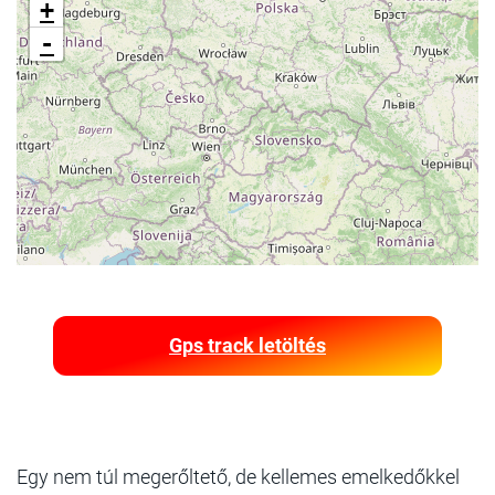
+
-
Gps track letöltés
Egy nem túl megerőltető, de kellemes emelkedőkkel