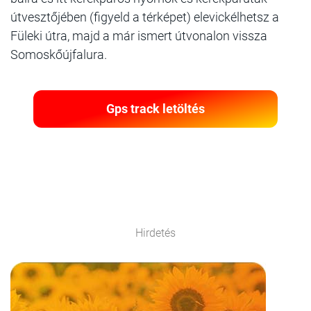
útvesztőjében (figyeld a térképet) elevickélhetsz a
Füleki útra, majd a már ismert útvonalon vissza
Somoskőújfalura.
Gps track letöltés
Hirdetés