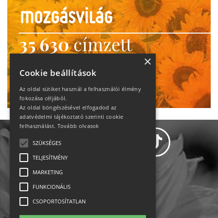
35 630
címzett
heti motiváció
×
Cookie beállítások
Ne maradj le!
Az oldal sütiket használ a felhasználói élmény
fokozása céljából.
Az oldal böngészésével elfogadod az
adatvédelmi tájékoztató szerinti cookie
felhasználást.
Tovább olvasok
SZÜKSÉGES
TELJESÍTMÉNY
MARKETING
Adatvédelem
FUNKCIONÁLIS
CSOPORTOSÍTATLAN
Állásajánlatok