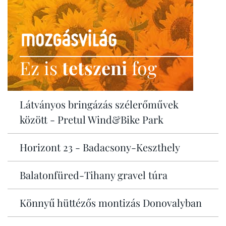
Ez is
tetszeni
fog
Látványos bringázás szélerőművek
között - Pretul Wind&Bike Park
Horizont 23 - Badacsony-Keszthely
Balatonfüred-Tihany gravel túra
Könnyű hüttézős montizás Donovalyban