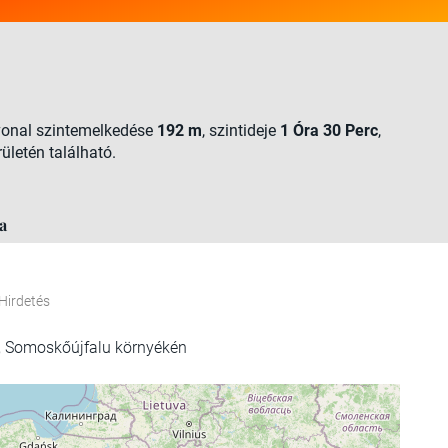
tvonal szintemelkedése
192 m
, szintideje
1 Óra 30 Perc
,
rületén található.
a
Hirdetés
, Somoskőújfalu környékén