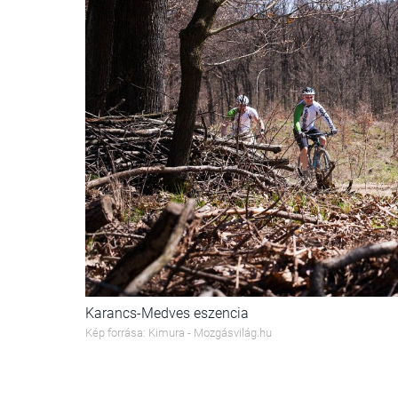
Karancs-Medves eszencia
Kép forrása: Kimura - Mozgásvilág.hu