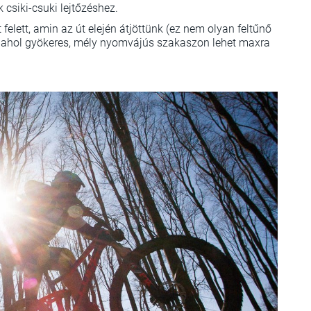
 csiki-csuki lejtőzéshez.
elett, amin az út elején átjöttünk (ez nem olyan feltűnő
, ahol gyökeres, mély nyomvájús szakaszon lehet maxra