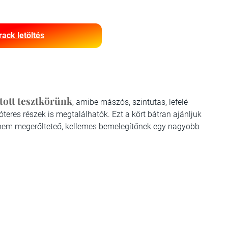
rack letöltés
tott tesztkörünk
, amibe mászós, szintutas, lefelé
eres részek is megtalálhatók. Ezt a kört bátran ajánljuk
 nem megerőlteteő, kellemes bemelegítőnek egy nagyobb