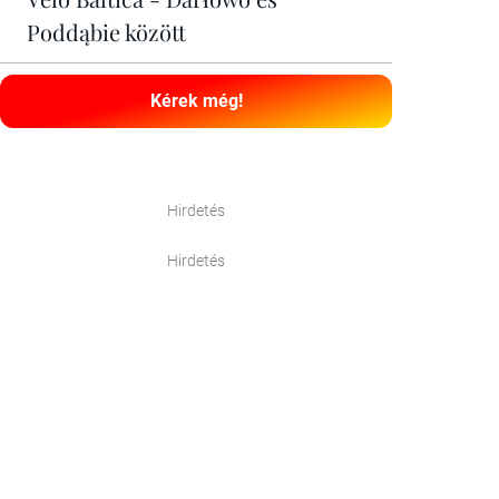
Poddąbie között
Kérek még!
Hirdetés
Hirdetés