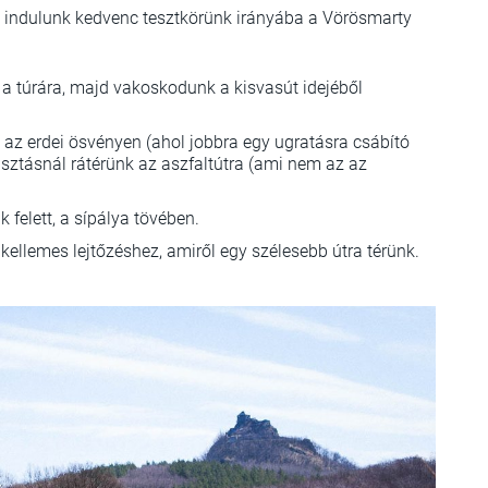
 indulunk kedvenc tesztkörünk irányába a Vörösmarty
 túrára, majd vakoskodunk a kisvasút idejéből
az erdei ösvényen (ahol jobbra egy ugratásra csábító
sztásnál rátérünk az aszfaltútra (ami nem az az
felett, a sípálya tövében.
kellemes lejtőzéshez, amiről egy szélesebb útra térünk.