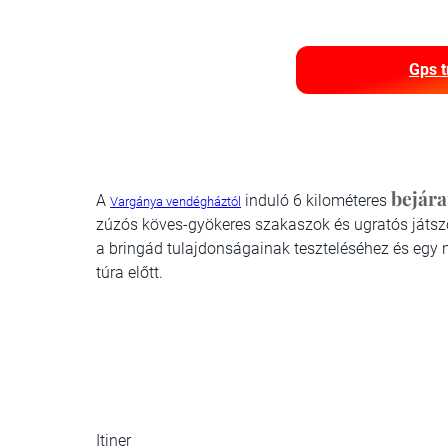
Gps t
bejára
A
induló 6 kilométeres
Vargánya vendégháztól
zúzós köves-gyökeres szakaszok és ugratós játszót
a bringád tulajdonságainak teszteléséhez és egy
túra előtt.
Itiner