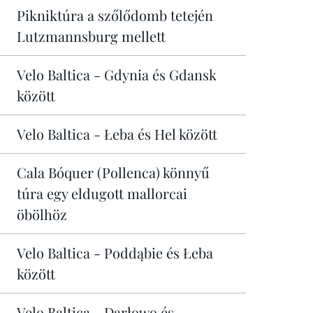
Pikniktúra a szőlődomb tetején
Lutzmannsburg mellett
Velo Baltica - Gdynia és Gdansk
között
Velo Baltica - Łeba és Hel között
Cala Bóquer (Pollenca) könnyű
túra egy eldugott mallorcai
öbölhöz
Velo Baltica - Poddąbie és Łeba
között
Velo Baltica - Darłowo és