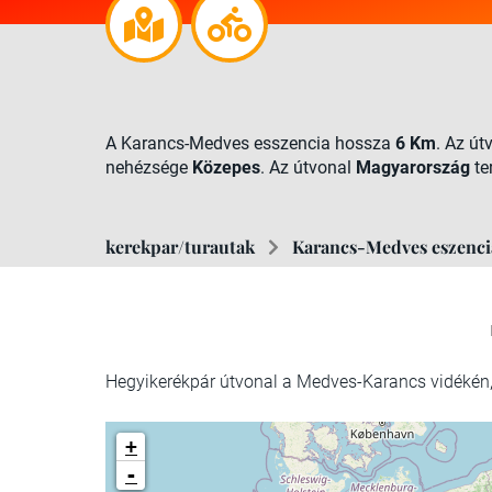
A Karancs-Medves esszencia hossza
6 Km
. Az ú
nehézsége
Közepes
. Az útvonal
Magyarország
te
kerekpar/turautak
Karancs-Medves eszenci
Hegyikerékpár útvonal a Medves-Karancs vidékén
+
-