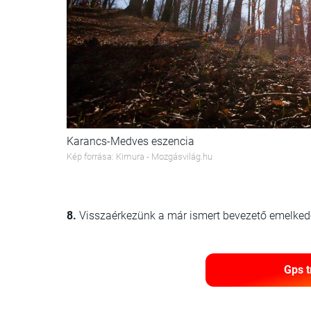
Karancs-Medves eszencia
Kép forrása: Kimura - Mozgásvilág.hu
8.
Visszaérkezünk a már ismert bevezető emelkedő 
Gps t