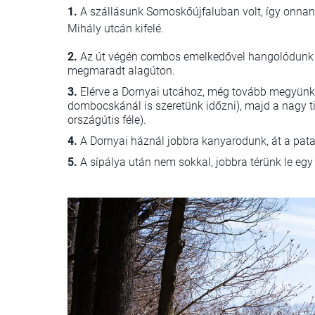
1.
A szállásunk Somoskőújfaluban volt, így onnan
Mihály utcán kifelé.
2.
Az út végén combos emelkedővel hangolódunk a
megmaradt alagúton.
3.
Elérve a Dornyai utcához, még tovább megyünk 
dombocskánál is szeretünk időzni), majd a nagy ti
országútis féle).
4.
A Dornyai háznál jobbra kanyarodunk, át a patak 
5.
A sípálya után nem sokkal, jobbra térünk le egy 