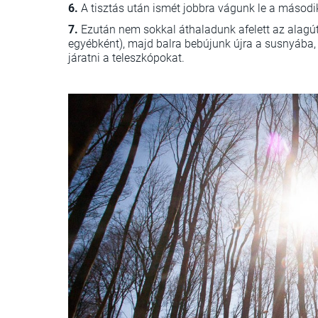
6.
A tisztás után ismét jobbra vágunk le a második
7.
Ezután nem sokkal áthaladunk afelett az alagút f
egyébként), majd balra bebújunk újra a susnyába
járatni a teleszkópokat.