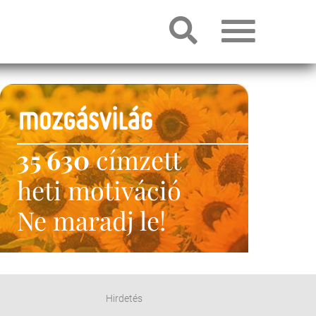
35 630
címzett
heti motiváció
Ne maradj le!
Hirdetés