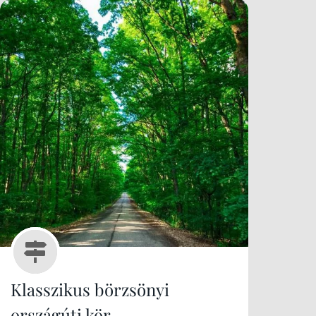
Klasszikus börzsönyi
országúti kör