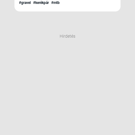
#gravel
#kerékpár
#mtb
Hirdetés