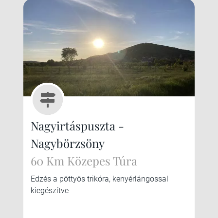
Nagyirtáspuszta -
Nagybörzsöny
60 Km Közepes Túra
Edzés a pöttyös trikóra, kenyérlángossal
kiegészítve