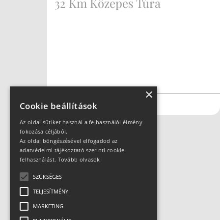
32 Km Közepes Túra
×
#kerékpár
#országúti
#trekking
Cookie beállítások
Az oldal sütiket használ a felhasználói élmény
fokozása céljából.
Az oldal böngészésével elfogadod az
adatvédelmi tájékoztató szerinti cookie
felhasználást.
Tovább olvasok
SZÜKSÉGES
TELJESÍTMÉNY
MARKETING