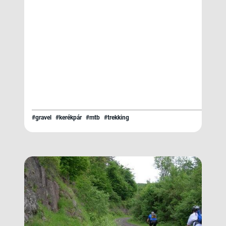
#gravel
#kerékpár
#mtb
#trekking