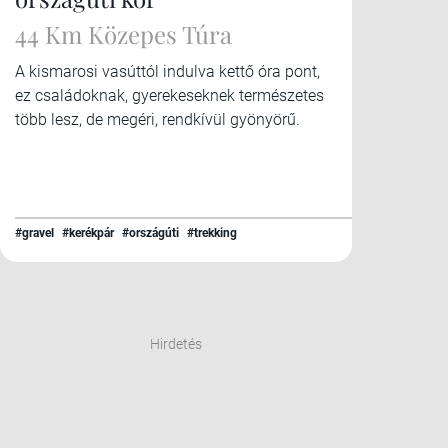
44 Km Közepes Túra
A kismarosi vasúttól indulva kettő óra pont,
ez családoknak, gyerekeseknek természetes
több lesz, de megéri, rendkívül gyönyörű.
#gravel
#kerékpár
#országúti
#trekking
Hirdetés