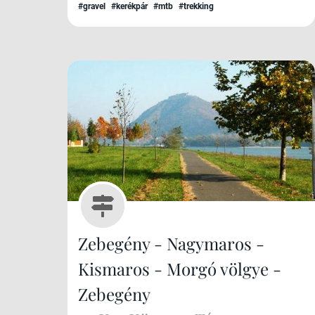
#gravel
#kerékpár
#mtb
#trekking
Zebegény - Nagymaros -
Kismaros - Morgó völgye -
Zebegény