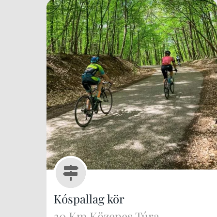
Kóspallag kör
30 Km Közepes Túra