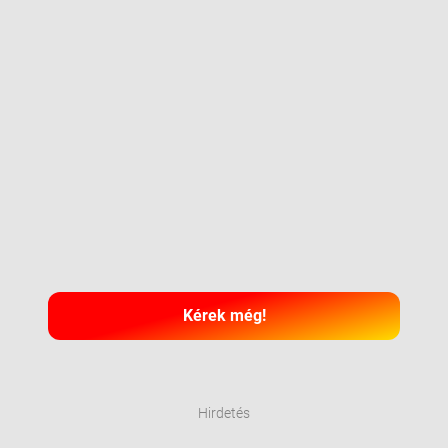
Kérek még!
Hirdetés