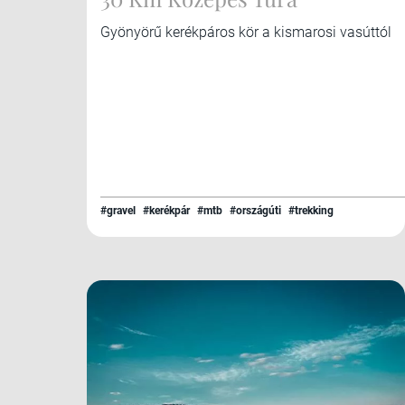
Gyönyörű kerékpáros kör a kismarosi vasúttól
#gravel
#kerékpár
#mtb
#országúti
#trekking