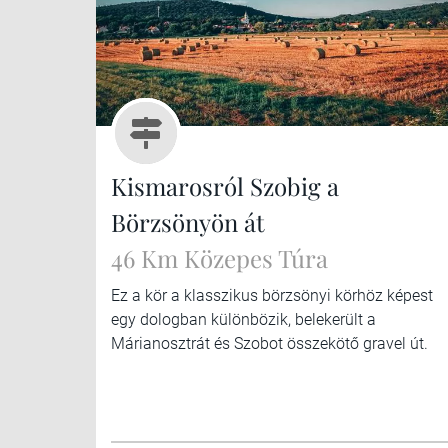
Kismarosról Szobig a
Börzsönyön át
46 Km Közepes Túra
Ez a kör a klasszikus börzsönyi körhöz képest
egy dologban különbözik, belekerült a
Márianosztrát és Szobot összekötő gravel út.