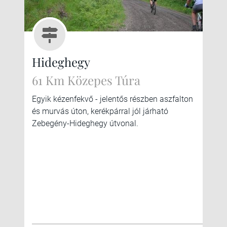
Hideghegy
61 Km Közepes Túra
Egyik kézenfekvő - jelentős részben aszfalton
és murvás úton, kerékpárral jól járható
Zebegény-Hideghegy útvonal.