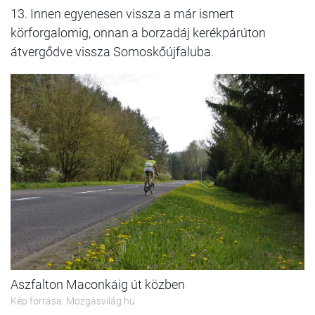
13. Innen egyenesen vissza a már ismert
körforgalomig, onnan a borzadáj kerékpárúton
átvergődve vissza Somoskőújfaluba.
Aszfalton Maconkáig út közben
Kép forrása: Mozgásvilág.hu