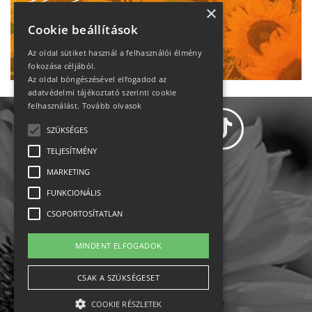
heti motiváció
×
Cookie beállítások
Ne maradj le!
Az oldal sütiket használ a felhasználói élmény
fokozása céljából.
Az oldal böngészésével elfogadod az
adatvédelmi tájékoztató szerinti cookie
felhasználást.
Tovább olvasok
SZÜKSÉGES
TELJESÍTMÉNY
MARKETING
Adatvédelem
FUNKCIONÁLIS
CSOPORTOSÍTATLAN
Állásajánlatok
MINDENT ELFOGADOK
Impresszum-kapcsolat
CSAK A SZÜKSÉGESET
Jogi nyilatkozat
COOKIE RÉSZLETEK