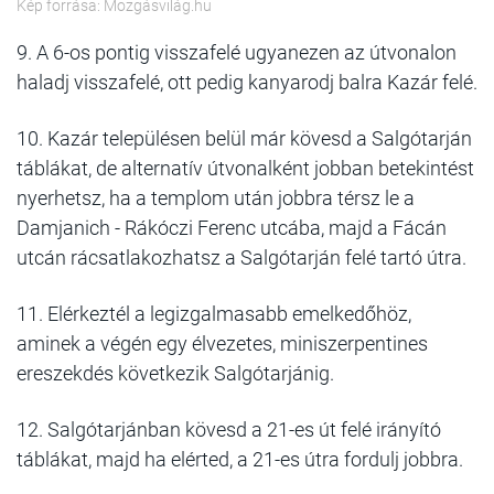
Kép forrása: Mozgásvilág.hu
9. A 6-os pontig visszafelé ugyanezen az útvonalon
haladj visszafelé, ott pedig kanyarodj balra Kazár felé.
10. Kazár településen belül már kövesd a Salgótarján
táblákat, de alternatív útvonalként jobban betekintést
nyerhetsz, ha a templom után jobbra térsz le a
Damjanich - Rákóczi Ferenc utcába, majd a Fácán
utcán rácsatlakozhatsz a Salgótarján felé tartó útra.
11. Elérkeztél a legizgalmasabb emelkedőhöz,
aminek a végén egy élvezetes, miniszerpentines
ereszekdés következik Salgótarjánig.
12. Salgótarjánban kövesd a 21-es út felé irányító
táblákat, majd ha elérted, a 21-es útra fordulj jobbra.