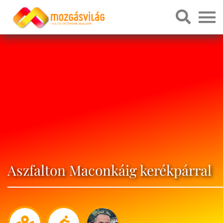
Aszfalton Maconkáig kerékpárral