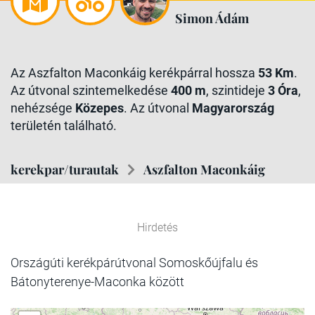
Simon Ádám
Az Aszfalton Maconkáig kerékpárral hossza
53 Km
.
Az útvonal szintemelkedése
400 m
, szintideje
3 Óra
,
nehézsége
Közepes
. Az útvonal
Magyarország
területén található.
kerekpar/turautak
Aszfalton Maconkáig
Hirdetés
Országúti kerékpárútvonal Somoskőújfalu és
Bátonyterenye-Maconka között