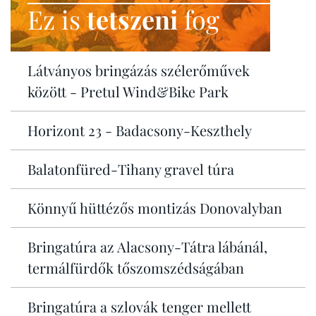
Ez is
tetszeni
fog
Látványos bringázás szélerőművek
között - Pretul Wind&Bike Park
Horizont 23 - Badacsony-Keszthely
Balatonfüred-Tihany gravel túra
Könnyű hüttézős montizás Donovalyban
Bringatúra az Alacsony-Tátra lábánál,
termálfürdők tőszomszédságában
Bringatúra a szlovák tenger mellett