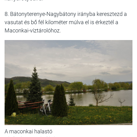
8. Bátonyterenye-Nagybátony irányba keresztezd a
vasutat és bő fél kilométer múlva el is érkeztél a
Maconkai-víztárolóhoz.
A maconkai halastó