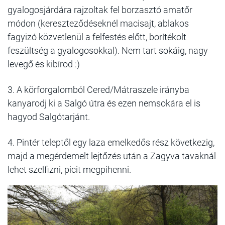
gyalogosjárdára rajzoltak fel borzasztó amatőr
módon (kereszteződéseknél macisajt, ablakos
fagyizó közvetlenül a felfestés előtt, borítékolt
feszültség a gyalogosokkal). Nem tart sokáig, nagy
levegő és kibírod :)
3. A körforgalomból Cered/Mátraszele irányba
kanyarodj ki a Salgó útra és ezen nemsokára el is
hagyod Salgótarjánt.
4. Pintér teleptől egy laza emelkedős rész következig,
majd a megérdemelt lejtőzés után a Zagyva tavaknál
lehet szelfizni, picit megpihenni.