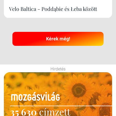
Velo Baltica - Poddąbie és Łeba között
Kérek még!
Hirdetés
35 630
címzett