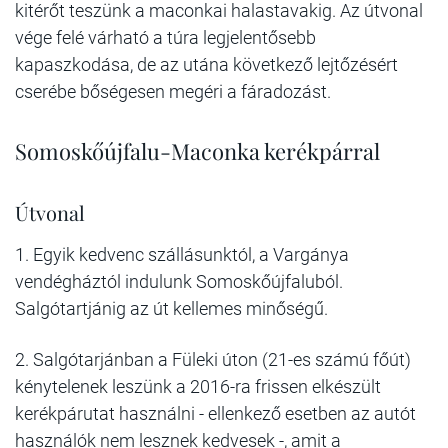
kitérőt teszünk a maconkai halastavakig. Az útvonal
vége felé várható a túra legjelentősebb
kapaszkodása, de az utána következő lejtőzésért
cserébe bőségesen megéri a fáradozást.
Somoskőújfalu-Maconka kerékpárral
Útvonal
1. Egyik kedvenc szállásunktól, a Vargánya
vendégháztól indulunk Somoskőújfaluból.
Salgótartjánig az út kellemes minőségű.
2. Salgótarjánban a Füleki úton (21-es számú főút)
kénytelenek leszünk a 2016-ra frissen elkészült
kerékpárutat használni - ellenkező esetben az autót
használók nem lesznek kedvesek -, amit a