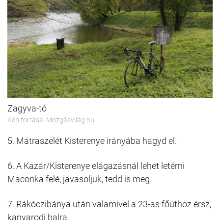
Zagyva-tó
Kép forrása: Mozgásvilág.hu
5. Mátraszelét Kisterenye irányába hagyd el.
6. A Kazár/Kisterenye elágazásnál lehet letérni
Maconka felé, javasoljuk, tedd is meg.
7. Rákóczibánya után valamivel a 23-as főúthoz érsz,
kanyarodj balra.