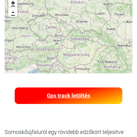
+
-
Gps track letöltés
Somoskőújfaluról egy rövidebb edzőkört teljesítve