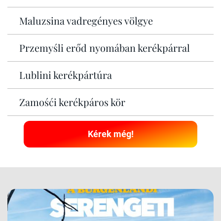
Maluzsina vadregényes völgye
Przemyśli erőd nyomában kerékpárral
Lublini kerékpártúra
Zamośći kerékpáros kör
Kérek még!