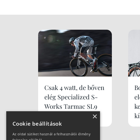
Csak 4 watt, de bőven
B
elég Specialized S-
e
Works Tarmac SL9
k
×
k
Cookie beállítások
Az oldal sütiket használ a felhasználói élmény
fokozása céljából.