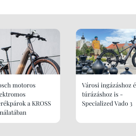
osch motoros
Városi ingázáshoz é
lektromos
túrázáshoz is -
erékpárok a KROSS
Specialized Vado 3
ínálatában