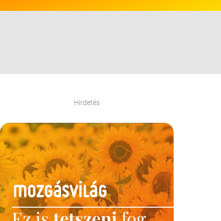
Hirdetés
Ez is
tetszeni
fog