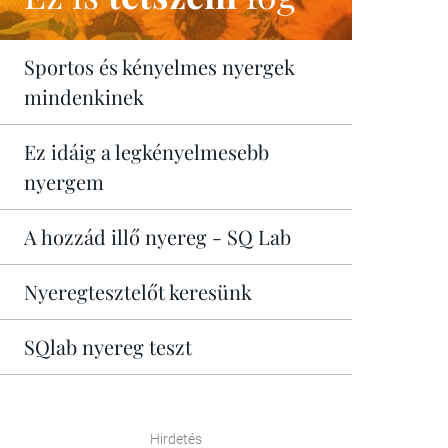
Sportos és kényelmes nyergek
mindenkinek
Ez idáig a legkényelmesebb
nyergem
A hozzád illő nyereg - SQ Lab
Nyeregtesztelőt keresünk
SQlab nyereg teszt
Hirdetés