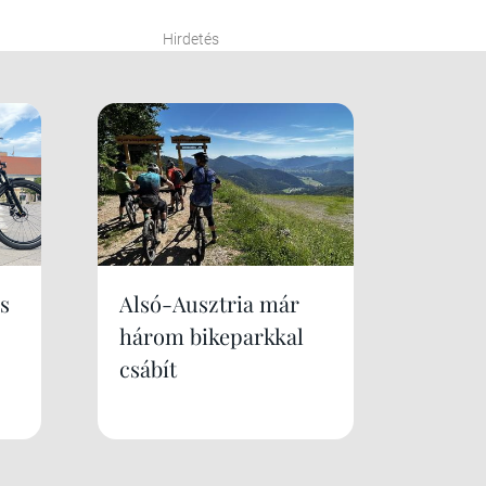
Hirdetés
s
Alsó-Ausztria már
három bikeparkkal
csábít