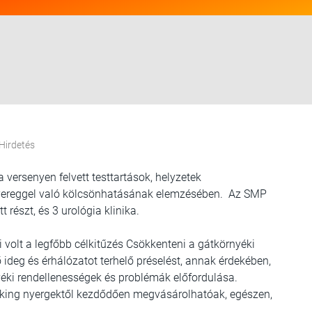
Hirdetés
 versenyen felvett testtartások, helyzetek
yereggel való kölcsönhatásának elemzésében. Az SMP
 részt, és 3 urológia klinika.
olt a legfőbb célkitűzés Csökkenteni a gátkörnyéki
ideg és érhálózatot terhelő préselést, annak érdekében,
éki rendellenességek és problémák előfordulása.
ekking nyergektől kezdődően megvásárolhatóak, egészen,