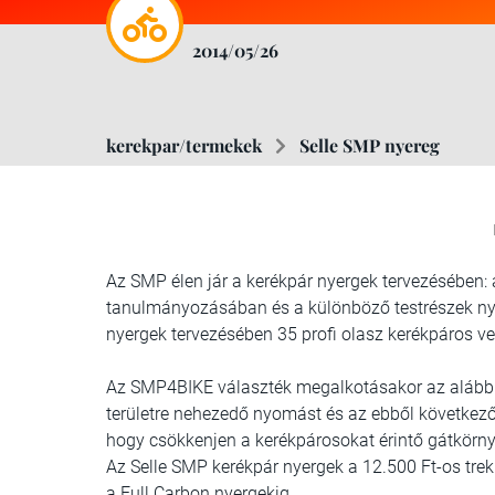
2014/05/26
kerekpar/termekek
Selle SMP nyereg
Az SMP élen jár a kerékpár nyergek tervezésében: a
tanulmányozásában és a különböző testrészek n
nyergek tervezésében 35 profi olasz kerékpáros vett
Az SMP4BIKE választék megalkotásakor az alábbi v
területre nehezedő nyomást és az ebből következő 
hogy csökkenjen a kerékpárosokat érintő gátkörny
Az Selle SMP kerékpár nyergek a 12.500 Ft-os tr
a Full Carbon nyergekig.