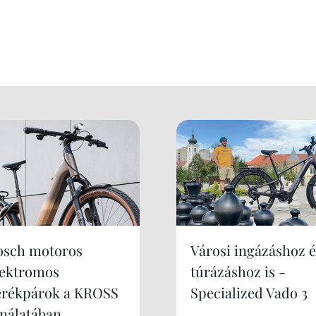
osch motoros
Városi ingázáshoz é
lektromos
túrázáshoz is -
erékpárok a KROSS
Specialized Vado 3
ínálatában