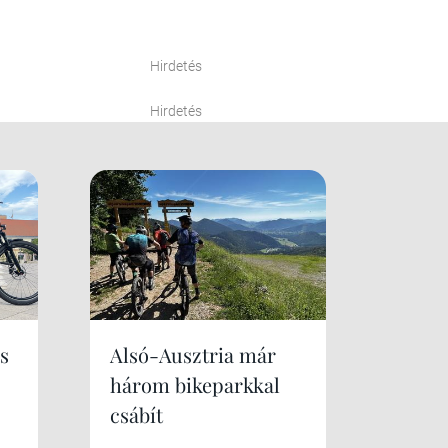
Hirdetés
Hirdetés
s
Alsó-Ausztria már
három bikeparkkal
csábít