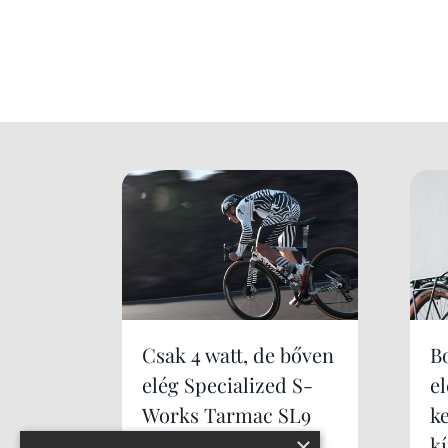
Csak 4 watt, de bőven
B
elég Specialized S-
e
Works Tarmac SL9
k
×
k