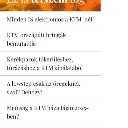
Minden IS elektromos a KTM-nél!
KTM országúti bringák
bemutatója
Kerékpárok tókerüléshez,
túrázáshoz a KTM kínálatából
A lowstep csak az öregeknek
szól? Dehogy!
Mi újság a KTM háza táján 2025-
ben?