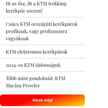
Itt az ősz, itt a KTM trekking
kerékpár szezon!
Csúcs KTM országúti kerékpárok
profiknak, vagy profizmusra
vágyóknak
KTM elektromos kerékpárok
2024-es KTM újdonságok
Több mint gondolnád-KTM
Macina Prowler
Kérek még!