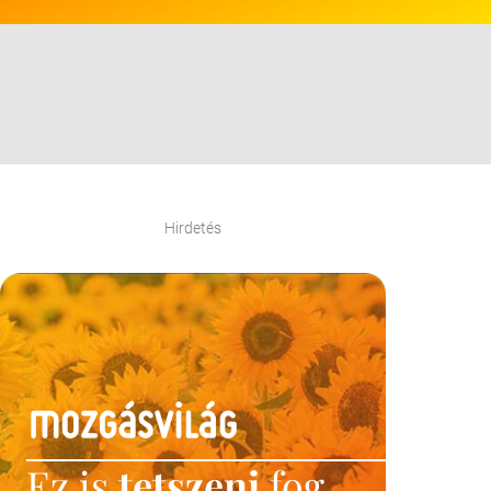
Hirdetés
Ez is
tetszeni
fog