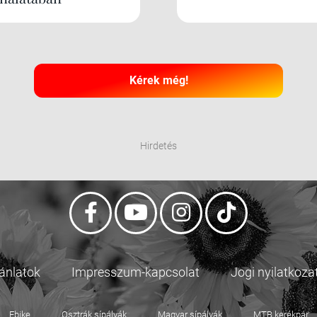
Kérek még!
Hirdetés
jánlatok
Impresszum-kapcsolat
Jogi nyilatkoza
Ebike
Osztrák sípályák
Magyar sípályák
MTB kerékpár