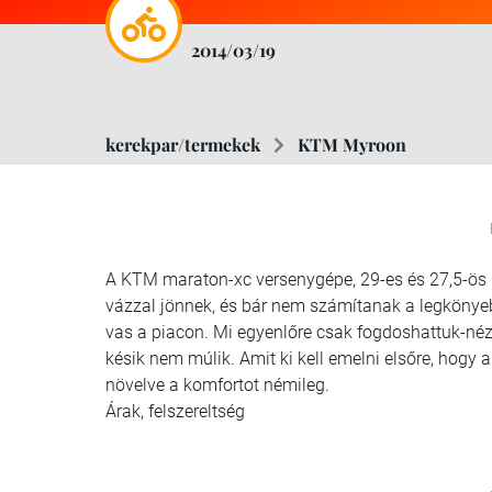
2014/03/19
kerekpar/termekek
KTM Myroon
A KTM maraton-xc versenygépe, 29-es és 27,5-ös m
vázzal jönnek, és bár nem számítanak a legkönyebb
vas a piacon. Mi egyenlőre csak fogdoshattuk-néz
késik nem múlik. Amit ki kell emelni elsőre, hog
növelve a komfortot némileg.
Árak, felszereltség