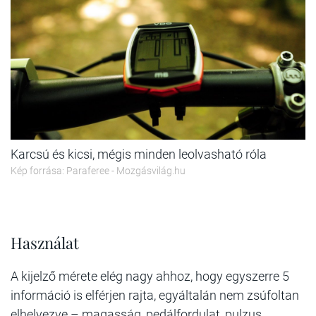
Karcsú és kicsi, mégis minden leolvasható róla
Kép forrása: Paraferee - Mozgásvilág.hu
Használat
A kijelző mérete elég nagy ahhoz, hogy egyszerre 5
információ is elférjen rajta, egyáltalán nem zsúfoltan
elhelyezve – magasság, pedálfordulat, pulzus,