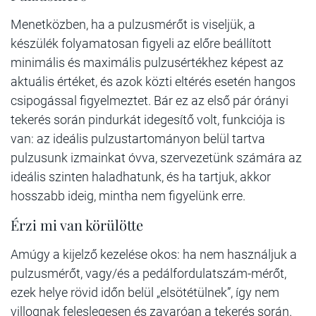
Menetközben, ha a pulzusmérőt is viseljük, a
készülék folyamatosan figyeli az előre beállított
minimális és maximális pulzusértékhez képest az
aktuális értéket, és azok közti eltérés esetén hangos
csipogással figyelmeztet. Bár ez az első pár órányi
tekerés során pindurkát idegesítő volt, funkciója is
van: az ideális pulzustartományon belül tartva
pulzusunk izmainkat óvva, szervezetünk számára az
ideális szinten haladhatunk, és ha tartjuk, akkor
hosszabb ideig, mintha nem figyelünk erre.
Érzi mi van körülötte
Amúgy a kijelző kezelése okos: ha nem használjuk a
pulzusmérőt, vagy/és a pedálfordulatszám-mérőt,
ezek helye rövid időn belül „elsötétülnek”, így nem
villognak feleslegesen és zavaróan a tekerés során.