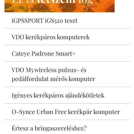
iGPSSPORT iGS520 teszt
VDO kerékpáros komputerek
Cateye Padrone Smart+
VDO M5 wireless pulzus- és
pedálfordulat mérős komputer
Igényes kerékpáros ajándékötletek
O-Synce Urban Free kerékpár komputer
Értesz a bringaszereléshez?