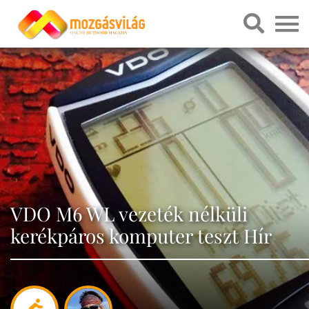
VDO M6 WL vezeték nélküli
kerékpáros komputer teszt Hír