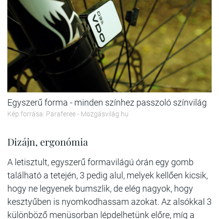
Egyszerű forma - minden színhez passzoló színvilág
Kép forrása: Paraferee - Mozgásvilág.hu
Dizájn, ergonómia
A letisztult, egyszerű formavilágú órán egy gomb
található a tetején, 3 pedig alul, melyek kellően kicsik,
hogy ne legyenek bumszlik, de elég nagyok, hogy
kesztyűben is nyomkodhassam azokat. Az alsókkal 3
különböző menüsorban lépdelhetünk előre, míg a