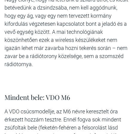
betévedünk a dzsindzsába, nem kell aggódnunk,
hogy egy ág, vagy egy nem tervezett kormány
kifordulás végzetesen kapcsolatot bont a jeladó és a
vevő egység között. A mai technológiának
köszönhetően ezek a wireless készülékeket nem
igazán lehet már zavarba hozni tekerés során – nem
zavar be a rádiótorony közelsége, sem a szomszéd
rádiótornya.
Mindent bele: VDO M6
A VDO csúcsmodellje, az M6 névre keresztelt óra
érkezett hozzám tesztre. Ennél fogva sok mindent
zsúfoltak bele (feketén-fehéren a felsorolást lásd