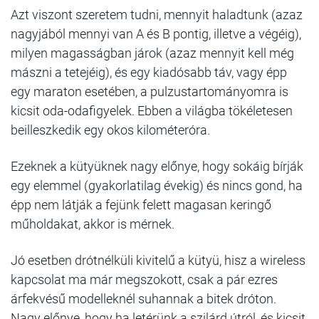
Azt viszont szeretem tudni, mennyit haladtunk (azaz
nagyjából mennyi van A és B pontig, illetve a végéig),
milyen magasságban járok (azaz mennyit kell még
mászni a tetejéig), és egy kiadósabb táv, vagy épp
egy maraton esetében, a pulzustartományomra is
kicsit oda-odafigyelek. Ebben a világba tökéletesen
beilleszkedik egy okos kilométeróra.
Ezeknek a kütyüknek nagy előnye, hogy sokáig bírják
egy elemmel (gyakorlatilag évekig) és nincs gond, ha
épp nem látják a fejünk felett magasan keringő
műholdakat, akkor is mérnek.
Jó esetben drótnélküli kivitelű a kütyü, hisz a wireless
kapcsolat ma már megszokott, csak a pár ezres
árfekvésű modelleknél suhannak a bitek dróton.
Nagy előnye, hogy ha letérünk a szilárd útról, és kicsit