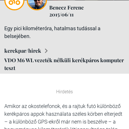
Benecz Ferenc
2015/06/11
Egy pici kilométeróra, hatalmas tudással a
belsejében.
kerekpar/hirek
VDO M6 WL vezeték nélküli kerékpáros komputer
teszt
Hirdetés
Amikor az okostelefonok, és a rajtuk futó különböző
kerékpáros appok használata széles körben elterjedt
– a különböző GPS-ekről már nem is beszélve – a