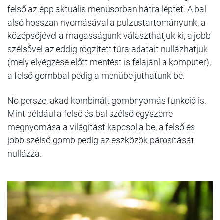
felső az épp aktuális menüsorban hátra léptet. A bal
alsó hosszan nyomásával a pulzustartományunk, a
középsőjével a magasságunk választhatjuk ki, a jobb
szélsővel az eddig rögzített túra adatait nullázhatjuk
(mely elvégzése előtt mentést is felajánl a komputer),
a felső gombbal pedig a menübe juthatunk be.
No persze, akad kombinált gombnyomás funkció is.
Mint például a felső és bal szélső egyszerre
megnyomása a világítást kapcsolja be, a felső és
jobb szélső gomb pedig az eszközök párosítását
nullázza.