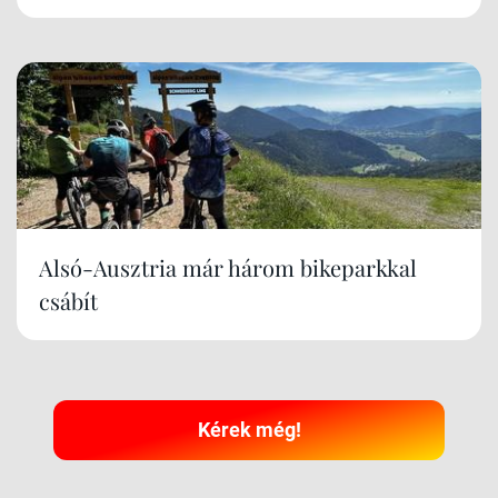
Alsó-Ausztria már három bikeparkkal
csábít
Kérek még!