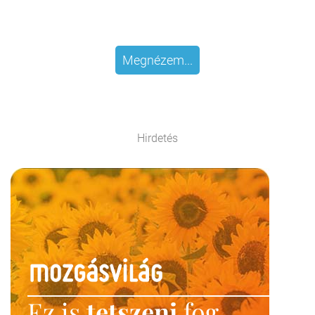
Megnézem...
Hirdetés
Ez is
tetszeni
fog