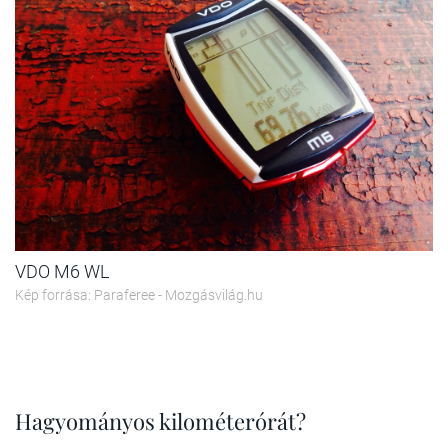
VDO M6 WL
Kép forrása: Paraferee - Mozgásvilág.hu
Hagyományos kilométerórát?