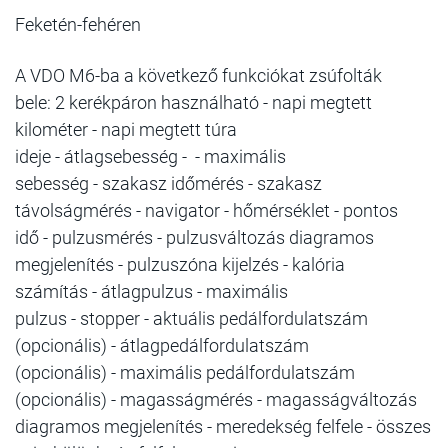
Feketén-fehéren
A VDO M6-ba a következő funkciókat zsúfolták
bele: 2 kerékpáron használható - napi megtett
kilométer
-
napi
megtett túra
ideje
-
átlagsebesség
-
-
maximális
sebesség
-
szakasz időmérés
-
szakasz
távolságmérés
-
navigator
-
hőmérséklet
-
pontos
idő
-
pulzusmérés
-
pulzusváltozás diagramos
megjelenítés
-
pulzuszóna kijelzés
-
kalória
számítás
-
átlagpulzus
-
maximális
pulzus
-
stopper
-
aktuális pedálfordulatszám
(opcionális)
-
átlagpedálfordulatszám
(opcionális)
-
maximális pedálfordulatszám
(opcionális)
-
magasságmérés
-
magasságváltozás
diagramos megjelenítés
-
meredekség felfele
-
összes