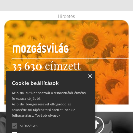
Hirdetés
35 630
címzett
heti motiváció
×
Cookie beállítások
Ne maradj le!
Az oldal sütiket használ a felhasználói élmény
fokozása céljából.
Az oldal böngészésével elfogadod az
adatvédelmi tájékoztató szerinti cookie
felhasználást.
Tovább olvasok
SZÜKSÉGES