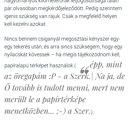
hagyományos kilométerórák létjogosultsága talán
pár olvasóban megkérdőjeleződött. Pedig szerintem
igenis szükség van rájuk. Csak a megfelelő helyen
kell kezelni azokat.
Nincs bennem csiganyál megosztási kényszer egy-
egy tekerés után, és arra sincs szükségem, hogy egy
nyilacskát kövessek – ha mégis tájékozódnom kell,
épp, mint
papíralapú térképet használok (
az öregapám :P - a Szerk.| Na ja, de
Ő tovább is tudott menni, mert nem
merült le a papírtérképe
menetközben... ;-) a Szer.
).