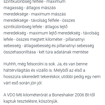
szintkülönbség felfele
-
maximum
magasság
-
átlagos mászás
meredeksége
-
maximum mászás
meredeksége
-
távolság felfele
-
összes
szintkülönbség lefele
-
átlagos lejtő
meredekség
-
maximum lejtő meredekség
-
távolság
lefele
-
összes megtett kilométer
-
pillanatnyi
sebesség
-
átlagsebesség és pillanatnyi sebesség
összehasonlítása
-
két túra adatának mentése
Huhhh, még felsorolni is sok. Ja, és van benne
háttérvilágítás és vízálló is. Melyből az első a
hosszúra sikeredett tekeréskor, utóbbi pedig egy nem
várt eső során jön jól.
A VDO M6 kilométerórát a Boneshaker 2006 Bt-től
kaptuk tesztelésre, köszönjük.