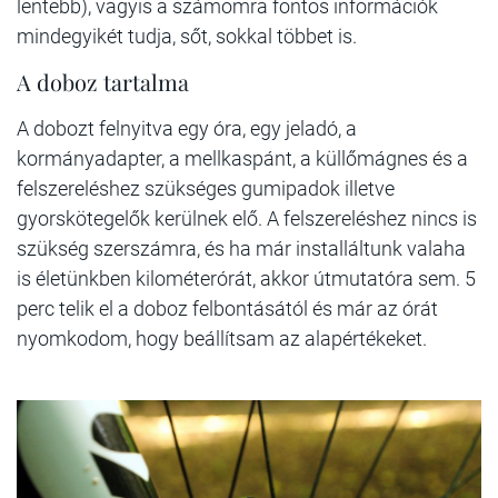
lentebb), vagyis a számomra fontos információk
mindegyikét tudja, sőt, sokkal többet is.
A doboz tartalma
A dobozt felnyitva egy óra, egy jeladó, a
kormányadapter, a mellkaspánt, a küllőmágnes és a
felszereléshez szükséges gumipadok illetve
gyorskötegelők kerülnek elő. A felszereléshez nincs is
szükség szerszámra, és ha már installáltunk valaha
is életünkben kilométerórát, akkor útmutatóra sem. 5
perc telik el a doboz felbontásától és már az órát
nyomkodom, hogy beállítsam az alapértékeket.