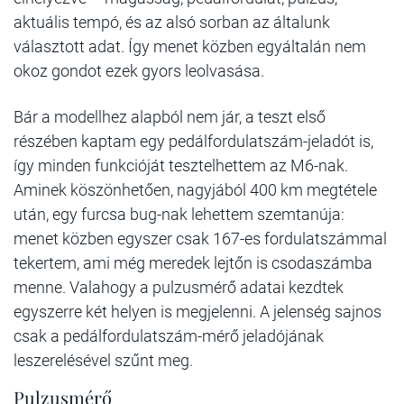
aktuális tempó, és az alsó sorban az általunk
választott adat. Így menet közben egyáltalán nem
okoz gondot ezek gyors leolvasása.
Bár a modellhez alapból nem jár, a teszt első
részében kaptam egy pedálfordulatszám-jeladót is,
így minden funkcióját tesztelhettem az M6-nak.
Aminek köszönhetően, nagyjából 400 km megtétele
után, egy furcsa bug-nak lehettem szemtanúja:
menet közben egyszer csak 167-es fordulatszámmal
tekertem, ami még meredek lejtőn is csodaszámba
menne. Valahogy a pulzusmérő adatai kezdtek
egyszerre két helyen is megjelenni. A jelenség sajnos
csak a pedálfordulatszám-mérő jeladójának
leszerelésével szűnt meg.
Pulzusmérő