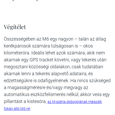
Végítélet
Összességében az M6 egy nagyon – talán az átlag
kerékpárosok számára túlságosan is – okos
kilométeróra. Ideális lehet azok számára, akik nem
akarnak egy GPS tracket követni, vagy tekerés után
megosztani közösségi oldalakon, csak tudatában
akarnak lenni a tekerés alapvető adataira, és
edzettségükre is odafigyelnének. Ha nincs szükséged
a magasságmérésre és/vagy megvagy az
automatikus eszközfelismerés nélkül, akkor vess egy
pillantást a kistesóra,
az M-széria dobogójának második
fokán álló M5-re!