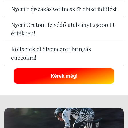
Nyerj 2 éjszakás wellness & ebike üdülést
Nyerj Cratoni fejvédő utalványt 25000 Ft
értékben!
Költsetek el ötvenezret bringás
cuccokra!
Kérek még!