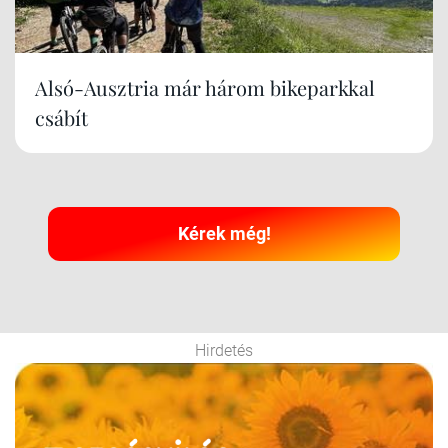
Alsó-Ausztria már három bikeparkkal
csábít
Kérek még!
Hirdetés