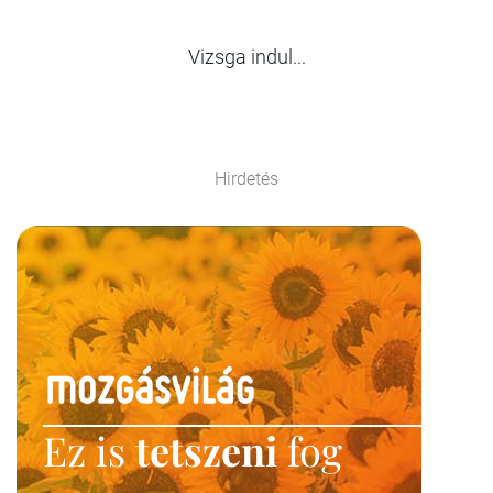
Vizsga indul...
Hirdetés
Ez is
tetszeni
fog