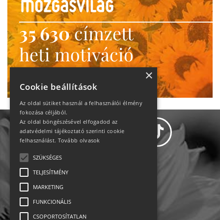
35 630
címzett
heti motiváció
Ne maradj le!
×
Cookie beállítások
Az oldal sütiket használ a felhasználói élmény
fokozása céljából.
Az oldal böngészésével elfogadod az
adatvédelmi tájékoztató szerinti cookie
felhasználást.
Tovább olvasok
SZÜKSÉGES
Adatvédelem
TELJESÍTMÉNY
MARKETING
Állásajánlatok
FUNKCIONÁLIS
Impresszum-kapcsolat
CSOPORTOSÍTATLAN