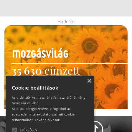
Hirdetés
35 630
címzett
heti motiváció
×
Cookie beállítások
Ne maradj le!
Az oldal sütiket használ a felhasználói élmény
fokozása céljából.
Az oldal böngészésével elfogadod az
adatvédelmi tájékoztató szerinti cookie
felhasználást.
Tovább olvasok
SZÜKSÉGES