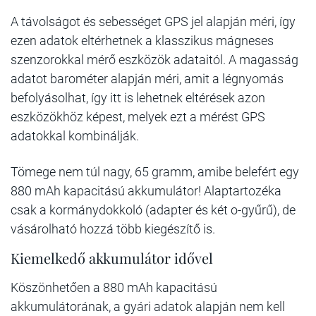
A távolságot és sebességet GPS jel alapján méri, így
ezen adatok eltérhetnek a klasszikus mágneses
szenzorokkal mérő eszközök adataitól. A magasság
adatot barométer alapján méri, amit a légnyomás
befolyásolhat, így itt is lehetnek eltérések azon
eszközökhöz képest, melyek ezt a mérést GPS
adatokkal kombinálják.
Tömege nem túl nagy, 65 gramm, amibe belefért egy
880 mAh kapacitású akkumulátor! Alaptartozéka
csak a kormánydokkoló (adapter és két o-gyűrű), de
vásárolható hozzá több kiegészítő is.
Kiemelkedő akkumulátor idővel
Köszönhetően a 880 mAh kapacitású
akkumulátorának, a gyári adatok alapján nem kell