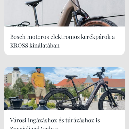
Bosch motoros elektromos kerékpárok a
KROSS kínálatában
Városi ingázáshoz és túrázáshoz is -
Specialized Vado 3