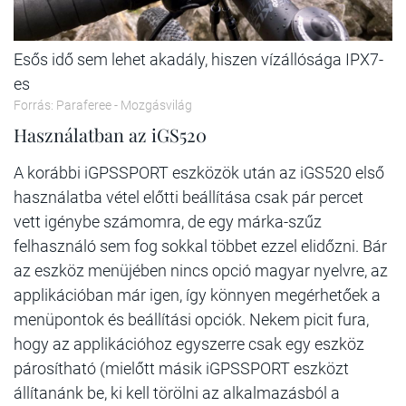
Esős idő sem lehet akadály, hiszen vízállósága IPX7-
es
Forrás: Paraferee - Mozgásvilág
Használatban az iGS520
A korábbi iGPSSPORT eszközök után az iGS520 első
használatba vétel előtti beállítása csak pár percet
vett igénybe számomra, de egy márka-szűz
felhasználó sem fog sokkal többet ezzel elidőzni. Bár
az eszköz menüjében nincs opció magyar nyelvre, az
applikációban már igen, így könnyen megérhetőek a
menüpontok és beállítási opciók. Nekem picit fura,
hogy az applikációhoz egyszerre csak egy eszköz
párosítható (mielőtt másik iGPSSPORT eszközt
állítanánk be, ki kell törölni az alkalmazásból a