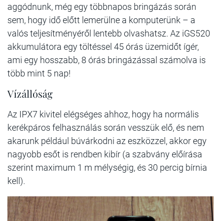
aggódnunk, még egy többnapos bringázás során
sem, hogy idő előtt lemerülne a komputerünk – a
valós teljesítményéről lentebb olvashatsz. Az iGS520
akkumulátora egy töltéssel 45 órás üzemidőt ígér,
ami egy hosszabb, 8 órás bringázással számolva is
több mint 5 nap!
Vízállóság
Az IPX7 kivitel elégséges ahhoz, hogy ha normális
kerékpáros felhasználás során vesszük elő, és nem
akarunk például búvárkodni az eszközzel, akkor egy
nagyobb esőt is rendben kibír (a szabvány előírása
szerint maximum 1 m mélységig, és 30 percig bírnia
kell).