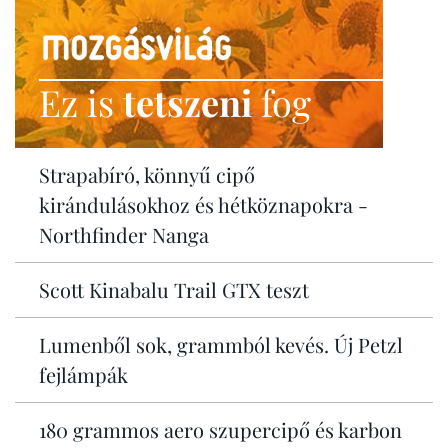
Ez is
tetszeni
fog
Strapabíró, könnyű cipő
kirándulásokhoz és hétköznapokra -
Northfinder Nanga
Scott Kinabalu Trail GTX teszt
Lumenből sok, grammból kevés. Új Petzl
fejlámpák
180 grammos aero szupercipő és karbon