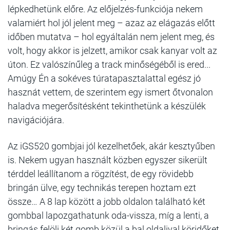
lépkedhetünk előre. Az előjelzés-funkciója nekem
valamiért hol jól jelent meg – azaz az elágazás előtt
időben mutatva – hol egyáltalán nem jelent meg, és
volt, hogy akkor is jelzett, amikor csak kanyar volt az
úton. Ez valószínűleg a track minőségéből is ered...
Amúgy Én a sokéves túratapasztalattal egész jó
hasznát vettem, de szerintem egy ismert őtvonalon
haladva megerősítésként tekinthetünk a készülék
navigációjára.
Az iGS520 gombjai jól kezelhetőek, akár kesztyűben
is. Nekem ugyan használt közben egyszer sikerült
térddel leállítanom a rögzítést, de egy rövidebb
bringán ülve, egy technikás terepen hoztam ezt
össze… A 8 lap között a jobb oldalon található két
gombbal lapozgathatunk oda-vissza, míg a lenti, a
bringás felöli két gomb közül a bal oldalival köridőket