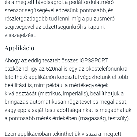
és a megtett távolságról, a pedálfordulatmérő
szenzor segítségével edzésünk pontosabb, és
részletgazdagabb tud lenni, míg a pulzusmérő
segítségével az edzettségünkről is kapunk
visszajelzést.
Applikáció
Ahogy az eddig tesztelt összes iGPSSPORT
eszköznél, így az 520nál is egy az okostelefonunkra
letölthető applikáción keresztül végezhetünk el több
beállítást is, mint például a mértékegységek
kiválasztását (metrikus, imperiális), beállíthatjuk a
bringázás automatikusan rögzítését és megállását,
vagy épp a saját testi adottságainkat is megadhatjuk
a pontosabb mérés érdekében (magasság, testsúly).
Ezen applikációban tekinthetjük vissza a megtett