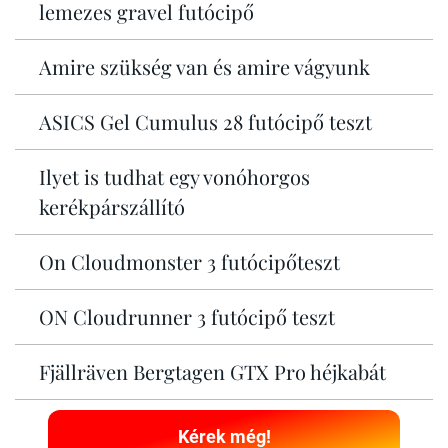
lemezes gravel futócipő
Amire szükség van és amire vágyunk
ASICS Gel Cumulus 28 futócipő teszt
Ilyet is tudhat egy vonóhorgos
kerékpárszállító
On Cloudmonster 3 futócipőteszt
ON Cloudrunner 3 futócipő teszt
Fjällräven Bergtagen GTX Pro héjkabát
Kérek még!