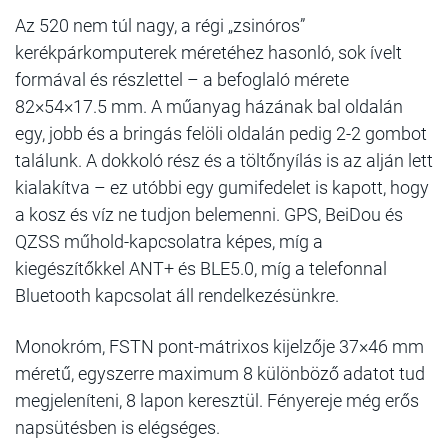
Az 520 nem túl nagy, a régi „zsinóros”
kerékpárkomputerek méretéhez hasonló, sok ívelt
formával és részlettel – a befoglaló mérete
82×54×17.5 mm. A műanyag házának bal oldalán
egy, jobb és a bringás felöli oldalán pedig 2-2 gombot
találunk. A dokkoló rész és a töltőnyílás is az alján lett
kialakítva – ez utóbbi egy gumifedelet is kapott, hogy
a kosz és víz ne tudjon belemenni. GPS, BeiDou és
QZSS műhold-kapcsolatra képes, míg a
kiegészítőkkel ANT+ és BLE5.0, míg a telefonnal
Bluetooth kapcsolat áll rendelkezésünkre.
Monokróm, FSTN pont-mátrixos kijelzője 37×46 mm
méretű, egyszerre maximum 8 különböző adatot tud
megjeleníteni, 8 lapon keresztül. Fényereje még erős
napsütésben is elégséges.