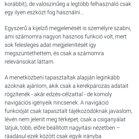
korábbit), de valószínűeg a legtöbb felhasználó csak
egy ilyen eszközt fog használni...
Egyszerű a kijelző megjelenését is személyre szabni,
ami számomra nagyon hasznos funkció volt, mert
sok felesleges adat megjelenítését így
megszüntethettem, és csak a számomra
relevánsokat láttam.
A menetközbeni tapasztaltak alapján leginkább
azoknak ajánlom, akik csak a kerékpározás adatait
rögzítenék - akár edzés-célzattal - de komoly
navigációs igényeik nincsenek. A navigáció
funkcióját csak tapasztalt tájékozódóknak javaslom,
lévén nem jelenít meg térképet, csak a csiganyálat
látjuk, több, előre beállított nagyítási nézetben –
ráadásul ezek között csak egyik irányba