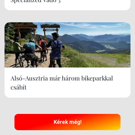
Alsó-Ausztria már három bikeparkkal
csábít
Kérek még!