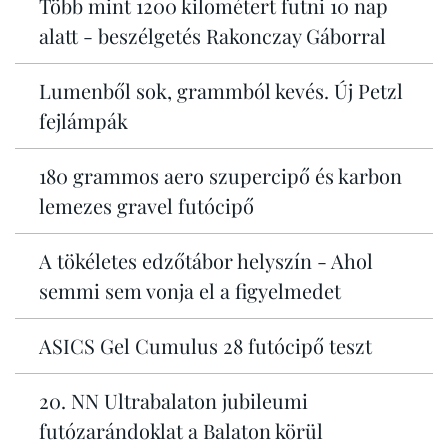
Több mint 1200 kilométert futni 10 nap
alatt - beszélgetés Rakonczay Gáborral
Lumenből sok, grammból kevés. Új Petzl
fejlámpák
180 grammos aero szupercipő és karbon
lemezes gravel futócipő
A tökéletes edzőtábor helyszín - Ahol
semmi sem vonja el a figyelmedet
ASICS Gel Cumulus 28 futócipő teszt
20. NN Ultrabalaton jubileumi
futózarándoklat a Balaton körül