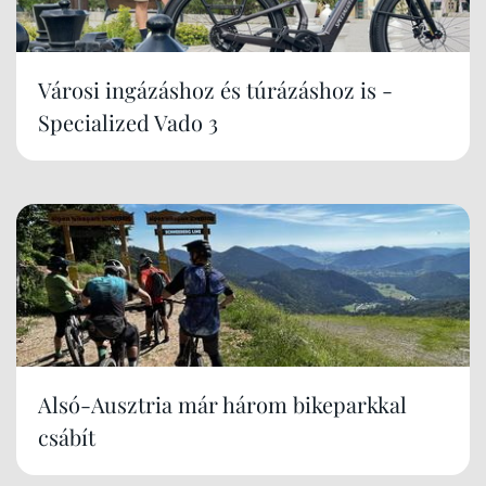
Városi ingázáshoz és túrázáshoz is -
Specialized Vado 3
Alsó-Ausztria már három bikeparkkal
csábít