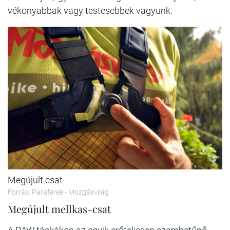
vékonyabbak vagy testesebbek vagyunk.
Megújult csat
Forrás: Paraferee - Mozgásvilág
Megújult mellkas-csat