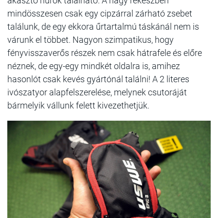
akasztó hurok található. A nagy rekeszben
mindösszesen csak egy cipzárral zárható zsebet
találunk, de egy ekkora űrtartalmú táskánál nem is
várunk el többet. Nagyon szimpatikus, hogy
fényvisszaverős részek nem csak hátrafele és előre
néznek, de egy-egy mindkét oldalra is, amihez
hasonlót csak kevés gyártónál találni! A 2 literes
ivószatyor alapfelszerelése, melynek csutoráját
bármelyik vállunk felett kivezethetjük.