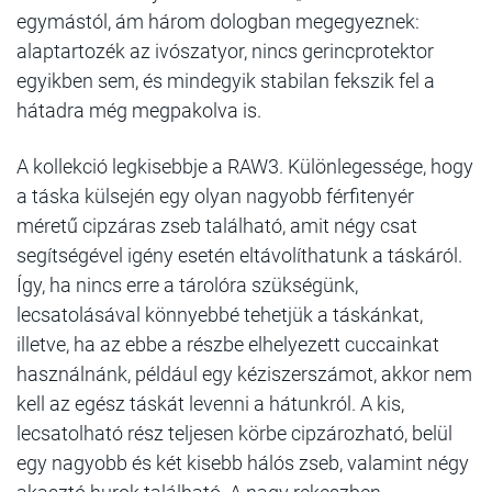
egymástól, ám három dologban megegyeznek:
alaptartozék az ivószatyor, nincs gerincprotektor
egyikben sem, és mindegyik stabilan fekszik fel a
hátadra még megpakolva is.
A kollekció legkisebbje a RAW3. Különlegessége, hogy
a táska külsején egy olyan nagyobb férfitenyér
méretű cipzáras zseb található, amit négy csat
segítségével igény esetén eltávolíthatunk a táskáról.
Így, ha nincs erre a tárolóra szükségünk,
lecsatolásával könnyebbé tehetjük a táskánkat,
illetve, ha az ebbe a részbe elhelyezett cuccainkat
használnánk, például egy kéziszerszámot, akkor nem
kell az egész táskát levenni a hátunkról. A kis,
lecsatolható rész teljesen körbe cipzározható, belül
egy nagyobb és két kisebb hálós zseb, valamint négy