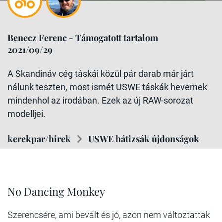
Benecz Ferenc - Támogatott tartalom
2021/09/29
A Skandináv cég táskái közül pár darab már járt
nálunk teszten, most ismét USWE táskák hevernek
mindenhol az irodában. Ezek az új RAW-sorozat
modelljei.
kerekpar/hirek
USWE hátizsák újdonságok
No Dancing Monkey
Szerencsére, ami bevált és jó, azon nem változtattak