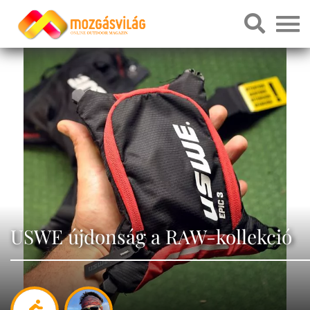
USWE újdonság a RAW-kollekció