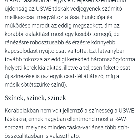
A RAW táskákon az egyik erőteljesen szembetűnő
újdonság az USWE táskák védjegyének számító
mellkas-csat megváltoztatása. Funkciója és
működése maradt az eddig megszokott, ám az
korábbi kialakítást most egy kisebb tömegű, de
ránézésre robosztusabb és érzésre könnyebb
kapcsolódást nyújtó csat váltotta. Ezt látványban
tovább fokozza az eddigi kerekded háromszög-forma
helyetti kerek kialakítás, illetve a teljesen fekete csat
új színezése is (az egyik csat-fél átlátszó, míg a
másik sötétszürke színű).
Színek, színek, színek
Korábbiakban nem volt jellemző a színesség a USWE
táskákra, ennek nagyban ellentmond most a RAW-
sorozat, melynek minden táska-variánsa több szín-
összeállításban is választható.