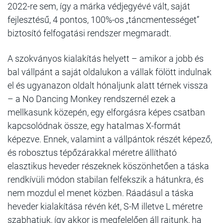
2022-re sem, így a márka védjegyévé vált, saját
fejlesztésű, 4 pontos, 100%-os „táncmentességet”
biztosító felfogatási rendszer megmaradt.
A szokványos kialakítás helyett – amikor a jobb és
bal vállpánt a saját oldalukon a vállak fölött indulnak
el és ugyanazon oldalt hónaljunk alatt térnek vissza
– a No Dancing Monkey rendszernél ezek a
mellkasunk közepén, egy elforgásra képes csatban
kapcsolódnak össze, egy hatalmas X-formát
képezve. Ennek, valamint a vállpántok részét képező,
és robosztus tépőzárakkal méretre állítható
elasztikus heveder részeknek köszönhetően a táska
rendkívüli módon stabilan felfekszik a hátunkra, és
nem mozdul el menet közben. Ráadásul a táska
heveder kialakítása révén két, S-M illetve L méretre
szabhatjuk, így akkor is megfelelően áll rajtunk, ha