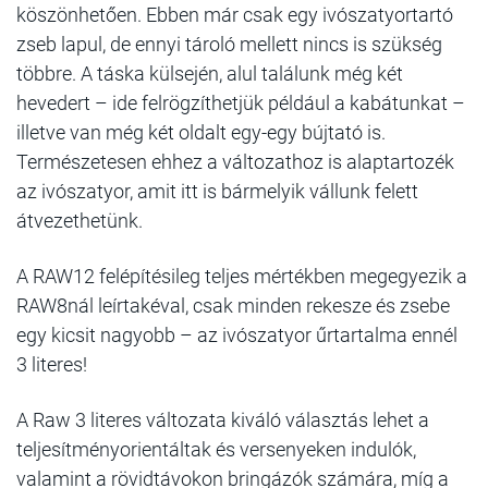
köszönhetően. Ebben már csak egy ivószatyortartó
zseb lapul, de ennyi tároló mellett nincs is szükség
többre. A táska külsején, alul találunk még két
hevedert – ide felrögzíthetjük például a kabátunkat –
illetve van még két oldalt egy-egy bújtató is.
Természetesen ehhez a változathoz is alaptartozék
az ivószatyor, amit itt is bármelyik vállunk felett
átvezethetünk.
A RAW12 felépítésileg teljes mértékben megegyezik a
RAW8nál leírtakéval, csak minden rekesze és zsebe
egy kicsit nagyobb – az ivószatyor űrtartalma ennél
3 literes!
A Raw 3 literes változata kiváló választás lehet a
teljesítményorientáltak és versenyeken indulók,
valamint a rövidtávokon bringázók számára, míg a