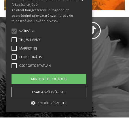
fokozása céljából.
Az oldal böngészésével elfogadod az
adatvédelmi tájékoztató szerinti cookie
felhasználást.
Tovább olvasok
SZÜKSÉGES
TELJESÍTMÉNY
MARKETING
Adatvédelem
FUNKCIONÁLIS
CSOPORTOSÍTATLAN
Állásajánlatok
MINDENT ELFOGADOK
Impresszum-kapcsolat
CSAK A SZÜKSÉGESET
Jogi nyilatkozat
COOKIE RÉSZLETEK
Rólunk
English
Szükséges
Teljesítmény
Marketing