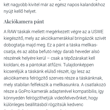
két nagyobb kivitel már az egész napos kalandokhoz
nyújt kellő helyet.
Akciókamera pánt
A RAW táskák mellett megérkezett végre az a USWE
kiegészítő, mely az akciókamerákkal bringázók szívét
dobogtatja majd meg. Ez a pánt a táska mellkas-
csatja, és az abba befutó négy darab heveder alsó
részének helyére kerül – csak a tépőzárakat kell
kioldani, és a pántokat átfűzni. Tulajdonképpen
kicseréljük a táskánk elülső részét, így lesz az
akciókamera felrögzítő szerves része a táskánknak,
mely stabilan felfekszik a mellkasunkra. A csatlakozó
része a GoPro kamerák adapterével kompatibilis, így
könnyedén felrögzíthetjük videófelvevőnket, hogy
különleges beállításból rögzítsük kedvenc