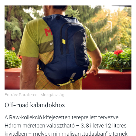
Forrás: Paraferee - Mozgásvilág
Off-road kalandokhoz
A Raw-kollekció kifejezetten terepre lett tervezve.
Három méretben választható – 3, 8 illetve 12 literes
kivitelben – melyek minimálisan „tudásban” eltérnek