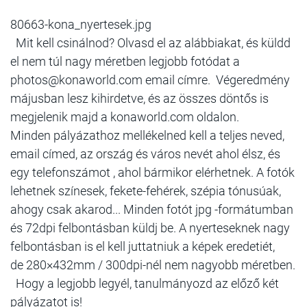
80663-kona_nyertesek.jpg
Mit kell csinálnod? Olvasd el az alábbiakat, és küldd
el nem túl nagy méretben legjobb fotódat a
photos@konaworld.com email címre. Végeredmény
májusban lesz kihirdetve, és az összes döntős is
megjelenik majd a konaworld.com oldalon.
Minden pályázathoz mellékelned kell a teljes neved,
email címed, az ország és város nevét ahol élsz, és
egy telefonszámot , ahol bármikor elérhetnek. A fotók
lehetnek színesek, fekete-fehérek, szépia tónusúak,
ahogy csak akarod... Minden fotót jpg -formátumban
és 72dpi felbontásban küldj be. A nyerteseknek nagy
felbontásban is el kell juttatniuk a képek eredetiét,
de 280×432mm / 300dpi-nél nem nagyobb méretben.
Hogy a legjobb legyél, tanulmányozd az előző két
pályázatot is!