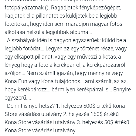
fotópályázatnak (). Ragadjatok fényképezőgépet,
kapjátok el a pillanatot és küldjétek be a legjobb
fotóitokat, hogy idén sem maradjon magyar fotós
alkotása nélkül a legjobbak albuma...
A szabályok idén is nagyon egyszerűek: küldd be a
legjobb fotódat... Legyen az egy történet része, vagy
egy elkapott pillanat, vagy egy művészi alkotás, a
lényeg hogy a fotó a kerékpárról, a kerékpározásról
szóljon... Nem számít igazán, hogy mennyire vagy
Kona Fun vagy Kona tulajdonos... ami számít, az az,
hogy kerékpározz... bármilyen kerékpárral is... Ennyire
egyszerű....
De mit is nyerhetsz? 1. helyezés 500$ értékű Kona
Store vásárlási utalvány 2. helyezés 150$ értékű
Kona Store vásárlási utalvány 3. helyezés 50$ értékű
Kona Store vásárlási utalvány