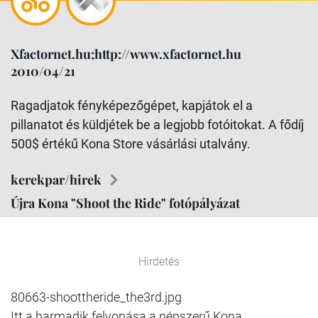
Xfactornet.hu;http://www.xfactornet.hu
2010/04/21
Ragadjatok fényképezőgépet, kapjátok el a
pillanatot és küldjétek be a legjobb fotóitokat. A fődíj
500$ értékű Kona Store vásárlási utalvány.
kerekpar/hirek
Újra Kona "Shoot the Ride" fotópályázat
Hirdetés
80663-shoottheride_the3rd.jpg
Itt a harmadik felvonása a népszerű Kona