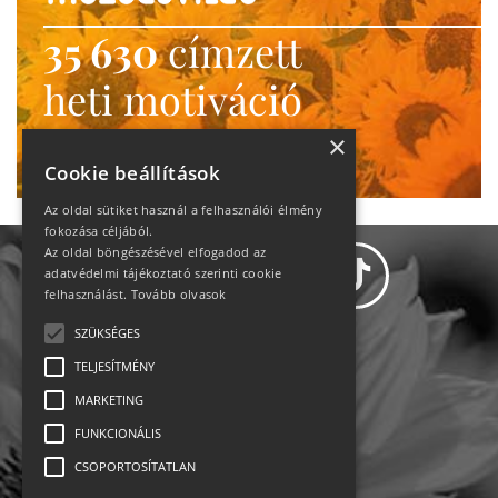
35 630
címzett
heti motiváció
Ne maradj le!
×
Cookie beállítások
Az oldal sütiket használ a felhasználói élmény
fokozása céljából.
Az oldal böngészésével elfogadod az
adatvédelmi tájékoztató szerinti cookie
felhasználást.
Tovább olvasok
SZÜKSÉGES
Adatvédelem
TELJESÍTMÉNY
MARKETING
Állásajánlatok
FUNKCIONÁLIS
Impresszum-kapcsolat
CSOPORTOSÍTATLAN