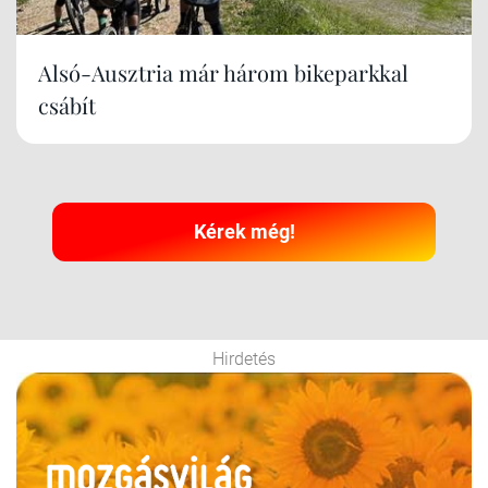
Alsó-Ausztria már három bikeparkkal
csábít
Kérek még!
Hirdetés