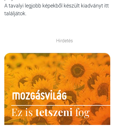
A tavalyi legjobb képekből készült kiadványt itt
találjátok.
Hirdetés
Ez is
tetszeni
fog