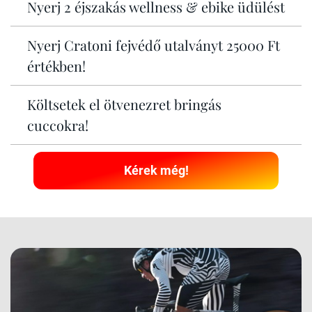
Nyerj 2 éjszakás wellness & ebike üdülést
Nyerj Cratoni fejvédő utalványt 25000 Ft
értékben!
Költsetek el ötvenezret bringás
cuccokra!
Kérek még!