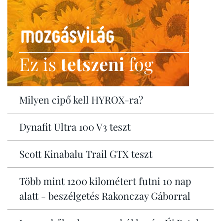
Ez is
tetszeni
fog
Milyen cipő kell HYROX-ra?
Dynafit Ultra 100 V3 teszt
Scott Kinabalu Trail GTX teszt
Több mint 1200 kilométert futni 10 nap
alatt - beszélgetés Rakonczay Gáborral