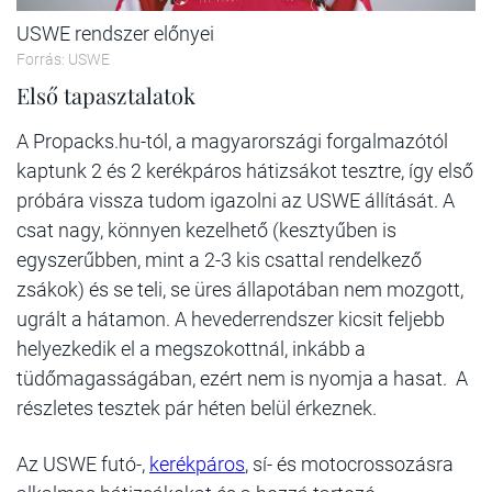
USWE rendszer előnyei
Forrás: USWE
Első tapasztalatok
A Propacks.hu-tól, a magyarországi forgalmazótól
kaptunk 2 és 2 kerékpáros hátizsákot tesztre, így első
próbára vissza tudom igazolni az USWE állítását. A
csat nagy, könnyen kezelhető (kesztyűben is
egyszerűbben, mint a 2-3 kis csattal rendelkező
zsákok) és se teli, se üres állapotában nem mozgott,
ugrált a hátamon. A hevederrendszer kicsit feljebb
helyezkedik el a megszokottnál, inkább a
tüdőmagasságában, ezért nem is nyomja a hasat. A
részletes tesztek pár héten belül érkeznek.
Az USWE futó-,
kerékpáros
, sí- és motocrossozásra