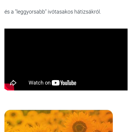
és a "leggyorsabb" ivótasakos hátizsákról.