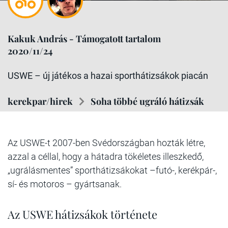
Kakuk András - Támogatott tartalom
2020/11/24
USWE – új játékos a hazai sporthátizsákok piacán
kerekpar/hirek
Soha többé ugráló hátizsák
Az USWE-t 2007-ben Svédországban hozták létre,
azzal a céllal, hogy a hátadra tökéletes illeszkedő,
„ugrálásmentes” sporthátizsákokat –futó-, kerékpár-,
sí- és motoros – gyártsanak.
Az USWE hátizsákok története