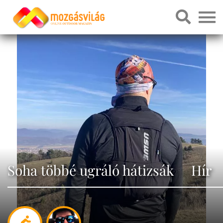
Soha többé ugráló hátizsák Hír