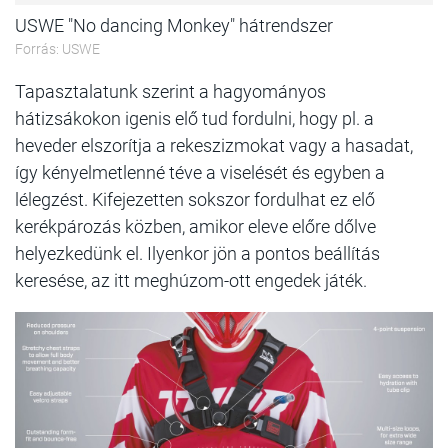
USWE "No dancing Monkey" hátrendszer
Forrás: USWE
Tapasztalatunk szerint a hagyományos
hátizsákokon igenis elő tud fordulni, hogy pl. a
heveder elszorítja a rekeszizmokat vagy a hasadat,
így kényelmetlenné téve a viselését és egyben a
lélegzést. Kifejezetten sokszor fordulhat ez elő
kerékpározás közben, amikor eleve előre dőlve
helyezkedünk el. Ilyenkor jön a pontos beállítás
keresése, az itt meghúzom-ott engedek játék.