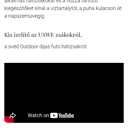
alkalmas hátizsákokat és a hozzá tartozó
kiegészítőket kínál a víztartálytól, a puha kulacson át
a napszemüvegig.
Kis ízelítő az USWE zsákokról,
a svéd Outdoor díjas futó hátizsákról: