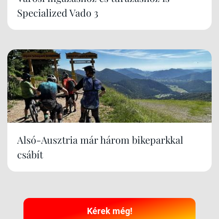
Specialized Vado 3
Alsó-Ausztria már három bikeparkkal
csábít
Kérek még!