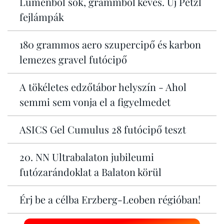
Lumenből sok, grammból kevés. Új Petzl
fejlámpák
180 grammos aero szupercipő és karbon
lemezes gravel futócipő
A tökéletes edzőtábor helyszín - Ahol
semmi sem vonja el a figyelmedet
ASICS Gel Cumulus 28 futócipő teszt
20. NN Ultrabalaton jubileumi
futózarándoklat a Balaton körül
Érj be a célba Erzberg-Leoben régióban!