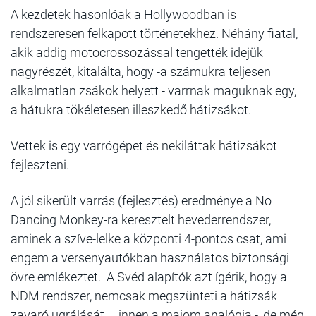
A kezdetek hasonlóak a Hollywoodban is
rendszeresen felkapott történetekhez. Néhány fiatal,
akik addig motocrossozással tengették idejük
nagyrészét, kitalálta, hogy -a számukra teljesen
alkalmatlan zsákok helyett - varrnak maguknak egy,
a hátukra tökéletesen illeszkedő hátizsákot.
Vettek is egy varrógépet és nekiláttak hátizsákot
fejleszteni.
A jól sikerült varrás (fejlesztés) eredménye a No
Dancing Monkey-ra keresztelt hevederrendszer,
aminek a szíve-lelke a központi 4-pontos csat, ami
engem a versenyautókban használatos biztonsági
övre emlékeztet. A Svéd alapítók azt ígérik, hogy a
NDM rendszer, nemcsak megszünteti a hátizsák
zavaró ugrálását – innen a majom analógia -, de még