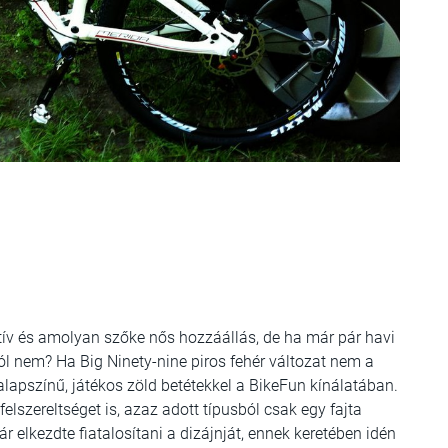
ív és amolyan szőke nős hozzáállás, de ha már pár havi
 jól nem? Ha Big Ninety-nine piros fehér változat nem a
lapszínű, játékos zöld betétekkel a BikeFun kínálatában.
lszereltséget is, azaz adott típusból csak egy fajta
 elkezdte fiatalosítani a dizájnját, ennek keretében idén