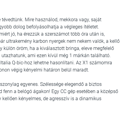
e tévedtünk. Mire használod, mekkora vagy, saját
gyobb dolog befolyásolhatja a végleges ítéletet.
ért jó, ha érezzük a szerszámot több óra után is,
bár ultrakemény karbon nyergek nem nekem valók, a kellő
y külön öröm, ha a kiválasztott bringa, eleve megfelelő
en utazhatunk, ami ezen kívül még 1 márkán található.
 Italia Q-bic-hoz lehetne hasonlítani. Az X1 számomra
atonon végig kényelmi határon belül maradt.
iszonylag egyenes. Szélessége elegendő a biztos
d fenn a belógó ágakon!
Egy CC gép esetében a középső
ogy kellően kényelmes, de agresszív is a dinamikus