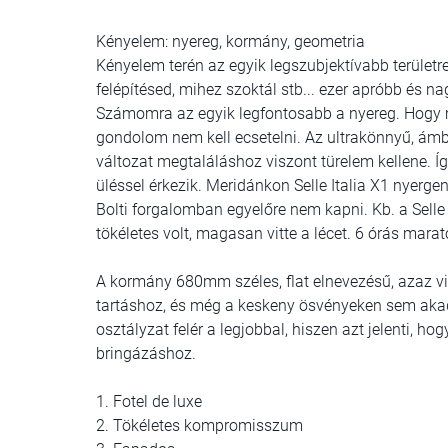
Kényelem:
nyereg, kormány, geometria
Kényelem terén az egyik legszubjektívabb területr
felépítésed, mihez szoktál stb... ezer apróbb és na
Számomra az egyik legfontosabb a nyereg. Hogy mi
gondolom nem kell ecsetelni. Az ultrakönnyű, ám
változat megtaláláshoz viszont türelem kellene. Íg
üléssel érkezik. Meridánkon Selle Italia X1 nyerg
Bolti forgalomban egyelőre nem kapni. Kb. a Selle
tökéletes volt, magasan vitte a lécet. 6 órás mar
A kormány 680mm széles, flat elnevezésű, azaz v
tartáshoz, és még a keskeny ösvényeken sem aka
osztályzat felér a legjobbal, hiszen azt jelenti, h
bringázáshoz.
1. Fotel de luxe
2. Tökéletes kompromisszum