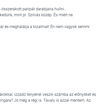
 összerakott paripát darabjaira hullni…
kedünk, mint pl. Szilvás közép. És miért ne
 már és meghálálja a bizalmat! Én nem vagyok semmi
rokkal, izzadó tenyérrel veszik számba az előnyöket és
ringára? Jó még a régi is. Tavaly is azzal mentem. Az