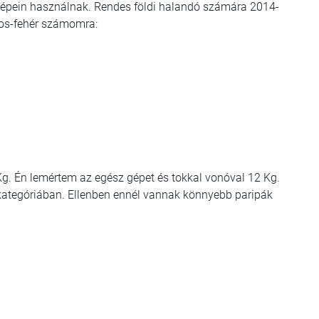
t gépein használnak. Rendes földi halandó számára 2014-
iros-fehér számomra:
Kg. Én lemértem az egész gépet és tokkal vonóval 12 Kg.
s kategóriában. Ellenben ennél vannak könnyebb paripák