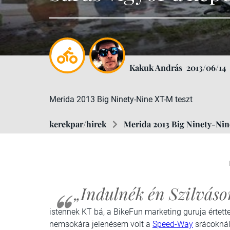
Kakuk András
2013/06/14
Merida 2013 Big Ninety-Nine XT-M teszt
kerekpar/hirek
Merida 2013 Big Ninety-Nin
„Indulnék én Szilváson
istennek KT bá, a BikeFun marketing guruja értett
nemsokára jelenésem volt a
Speed-Way
srácoknál,