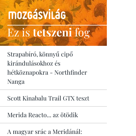
Ez is
tetszeni
fog
Strapabíró, könnyű cipő
kirándulásokhoz és
hétköznapokra - Northfinder
Nanga
Scott Kinabalu Trail GTX teszt
Merida Reacto... az ötödik
A magyar srác a Meridánál: