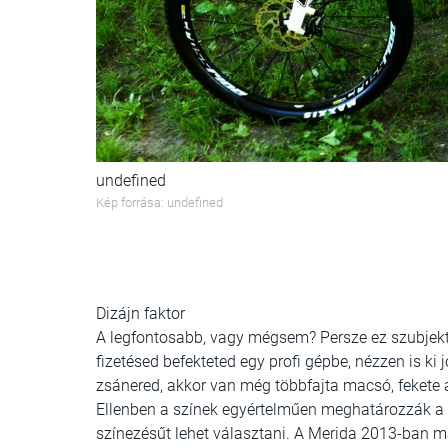
undefined
Kép forrása: undefined
Dizájn faktor
A legfontosabb, vagy mégsem? Persze ez szubjekt
fizetésed befekteted egy profi gépbe, nézzen is ki
zsánered, akkor van még többfajta macsó, fekete a
Ellenben a színek egyértelműen meghatározzák a fe
színezésűt lehet választani. A Merida 2013-ban már