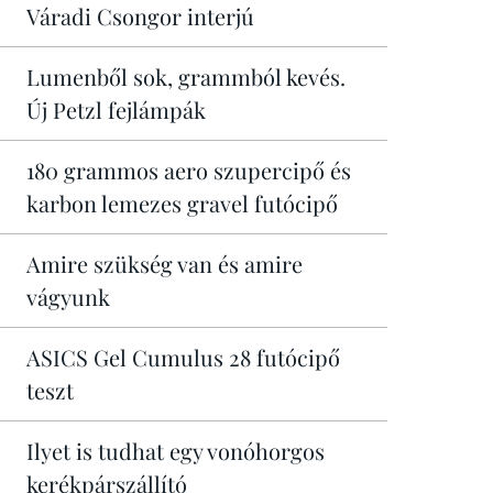
Váradi Csongor interjú
Lumenből sok, grammból kevés.
Új Petzl fejlámpák
180 grammos aero szupercipő és
karbon lemezes gravel futócipő
Amire szükség van és amire
vágyunk
ASICS Gel Cumulus 28 futócipő
teszt
Ilyet is tudhat egy vonóhorgos
kerékpárszállító