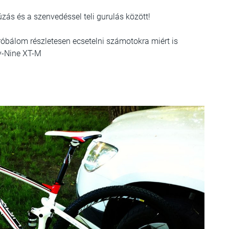
zás és a szenvedéssel teli gurulás között!
róbálom részletesen ecsetelni számotokra miért is
y-Nine XT-M