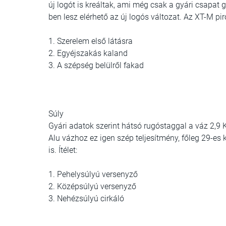
új logót is kreáltak, ami még csak a gyári csapa
ben lesz elérhető az új logós változat. Az XT-M p
1. Szerelem első látásra
2. Egyéjszakás kaland
3. A szépség belülről fakad
Súly
Gyári adatok szerint hátsó rugóstaggal a váz 2,9 
Alu vázhoz ez igen szép teljesítmény, főleg 29-e
is. Ítélet:
1. Pehelysúlyú versenyző
2. Középsúlyú versenyző
3. Nehézsúlyú cirkáló