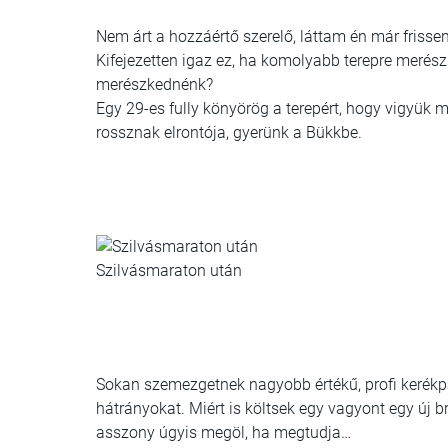
Nem árt a hozzáértő szerelő, láttam én már frissen
Kifejezetten igaz ez, ha komolyabb terepre merész
merészkednénk?
Egy 29-es fully könyörög a terepért, hogy vigyük
rossznak elrontója, gyerünk a Bükkbe.
Szilvásmaraton után
Sokan szemezgetnek nagyobb értékű, profi kerékpá
hátrányokat. Miért is költsek egy vagyont egy új b
asszony úgyis megöl, ha megtudja…