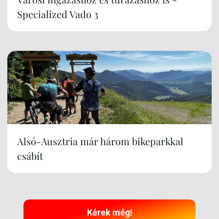
Specialized Vado 3
Alsó-Ausztria már három bikeparkkal
csábít
Kérek még!