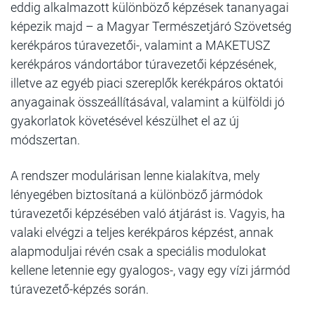
eddig alkalmazott különböző képzések tananyagai
képezik majd – a Magyar Természetjáró Szövetség
kerékpáros túravezetői-, valamint a MAKETUSZ
kerékpáros vándortábor túravezetői képzésének,
illetve az egyéb piaci szereplők kerékpáros oktatói
anyagainak összeállításával, valamint a külföldi jó
gyakorlatok követésével készülhet el az új
módszertan.
A rendszer modulárisan lenne kialakítva, mely
lényegében biztosítaná a különböző jármódok
túravezetői képzésében való átjárást is. Vagyis, ha
valaki elvégzi a teljes kerékpáros képzést, annak
alapmoduljai révén csak a speciális modulokat
kellene letennie egy gyalogos-, vagy egy vízi jármód
túravezető-képzés során.