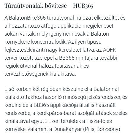
Túraútvonalak bővítése – HUB365
A BalatonBike365 túraútvonal-hálózat elkészültét és
a hozzátartozó átfogó applikáció megjelenését
sokan várták, mely igény nem csak a Balaton
környékére koncentrálódik. Az ilyen típusú
fejlesztések iránti nagy keresletet látva, az AÖFK
tervei között szerepel a BB365 mintájára további
régiók útvonal-hálózatosításának és
tervezhetőségének kialakítása.
Első körben két régióban készülne el a Balatonnál
kialakítottakhoz hasonló minőségű jelzésrendszer, és
kerülne be a BB365 applikációja által is használt
rendszerbe, a kerékpáros-barát szolgáltatások széles
kínálatával együtt. Ezen területek a Tisza-tó és
környéke, valamint a Dunakanyar (Pilis, Börzsöny)