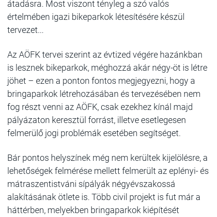
átadásra. Most viszont tényleg a szó valós
értelmében igazi bikeparkok létesítésére készül
tervezet...
Az AÖFK tervei szerint az évtized végére hazánkban
is lesznek bikeparkok, méghozzá akár négy-öt is létre
jöhet – ezen a ponton fontos megjegyezni, hogy a
bringaparkok létrehozásában és tervezésében nem
fog részt venni az AÖFK, csak ezekhez kínál majd
pályázaton keresztül forrást, illetve esetlegesen
felmerülő jogi problémák esetében segítséget.
Bár pontos helyszínek még nem kerültek kijelölésre, a
lehetőségek felmérése mellett felmerült az eplényi- és
mátraszentistváni sípályák négyévszakossá
alakításának ötlete is. Több civil projekt is fut már a
háttérben, melyekben bringaparkok kiépítését