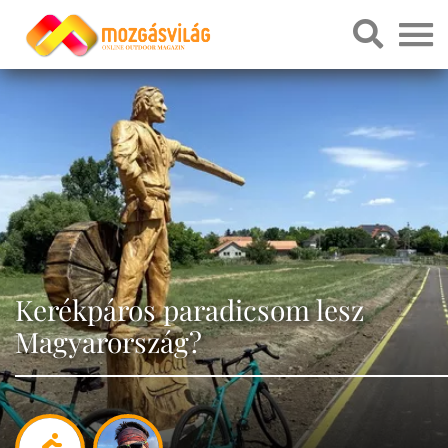
Kerékpáros paradicsom lesz
Magyarország?