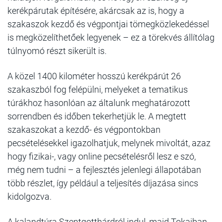
kerékpárutak építésére, akárcsak az is, hogy a
szakaszok kezdő és végpontjai tömegközlekedéssel
is megközelíthetőek legyenek – ez a törekvés állítólag
túlnyomó részt sikerült is.
A közel 1400 kilométer hosszú kerékpárút 26
szakaszból fog felépülni, melyeket a tematikus
túrákhoz hasonlóan az általunk meghatározott
sorrendben és időben tekerhetjük le. A megtett
szakaszokat a kezdő- és végpontokban
pecsételésekkel igazolhatjuk, melynek mivoltát, azaz
hogy fizikai-, vagy online pecsételésről lesz e szó,
még nem tudni – a fejlesztés jelenlegi állapotában
több részlet, így például a teljesítés díjazása sincs
kidolgozva.
A kalandtúra Szentgotthárdról indul, majd Tokajban