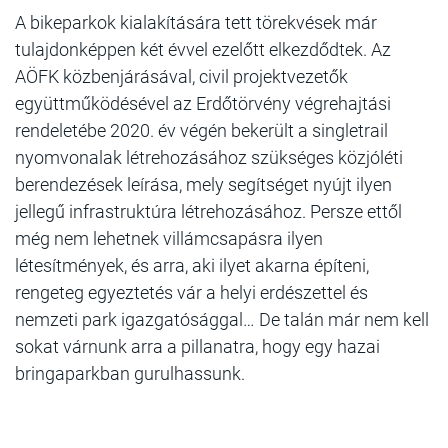
A bikeparkok kialakítására tett törekvések már
tulajdonképpen két évvel ezelőtt elkezdődtek. Az
AÖFK közbenjárásával, civil projektvezetők
együttműködésével az Erdőtörvény végrehajtási
rendeletébe 2020. év végén bekerült a singletrail
nyomvonalak létrehozásához szükséges közjóléti
berendezések leírása, mely segítséget nyújt ilyen
jellegű infrastruktúra létrehozásához. Persze ettől
még nem lehetnek villámcsapásra ilyen
létesítmények, és arra, aki ilyet akarna építeni,
rengeteg egyeztetés vár a helyi erdészettel és
nemzeti park igazgatósággal… De talán már nem kell
sokat várnunk arra a pillanatra, hogy egy hazai
bringaparkban gurulhassunk.