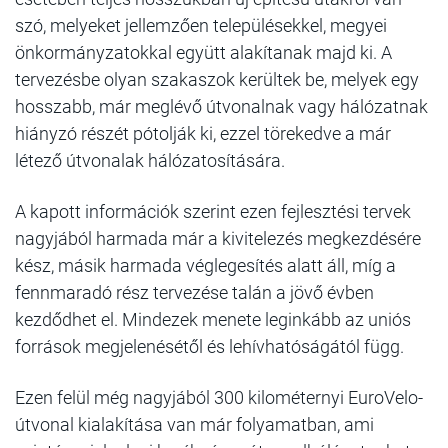
szó, melyeket jellemzően településekkel, megyei
önkormányzatokkal együtt alakítanak majd ki. A
tervezésbe olyan szakaszok kerültek be, melyek egy
hosszabb, már meglévő útvonalnak vagy hálózatnak
hiányzó részét pótolják ki, ezzel törekedve a már
létező útvonalak hálózatosítására.
A kapott információk szerint ezen fejlesztési tervek
nagyjából harmada már a kivitelezés megkezdésére
kész, másik harmada véglegesítés alatt áll, míg a
fennmaradó rész tervezése talán a jövő évben
kezdődhet el. Mindezek menete leginkább az uniós
források megjelenésétől és lehívhatóságától függ.
Ezen felül még nagyjából 300 kilométernyi EuroVelo-
útvonal kialakítása van már folyamatban, ami