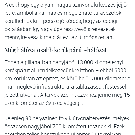
A cél, hogy egy olyan magas színvonalú képzés jöjjön
létre, amiből alkalmas és megbízható túravezetők
kerülhetnek ki – persze jó kérdés, hogy az eddigi
oktatásban így vagy úgy résztvevő szervezetek
mennyire veszik majd át ezt az új módszertant.
Még hálózatosabb kerékpárút-hálózat
Ebben a pillanatban nagyjából 13 000 kilométernyi
kerékpárút áll rendelkezésünkre itthon – ebből 6000
km körül van az épített, és körülbelül 7000 kilométer a
már meglévő infrastruktúrára táblázással, festéssel
jelzett útvonal. A tervek szerint ezekhez jönne még 15
ezer kilométer az évtized végéig...
Jelenleg 90 helyszínen folyik útvonaltervezés, melyek
összesen nagyjából 700 kilométert tesznek ki. Ezek
esetében teljes hosszukban új építésű utakról van