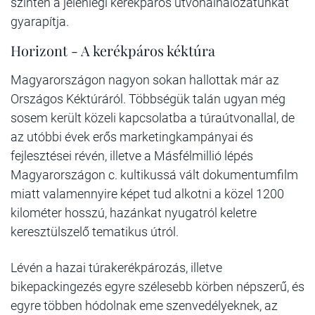
szintén a jelenlegi kerékpáros útvonalhálózatunkat
gyarapítja.
Horizont - A kerékpáros kéktúra
Magyarországon nagyon sokan hallottak már az
Országos Kéktúráról. Többségük talán ugyan még
sosem került közeli kapcsolatba a túraútvonallal, de
az utóbbi évek erős marketingkampányai és
fejlesztései révén, illetve a Másfélmillió lépés
Magyarországon c. kultikussá vált dokumentumfilm
miatt valamennyire képet tud alkotni a közel 1200
kilométer hosszú, hazánkat nyugatról keletre
keresztülszelő tematikus útról.
Lévén a hazai túrakerékpározás, illetve
bikepackingezés egyre szélesebb körben népszerű, és
egyre többen hódolnak eme szenvedélyeknek, az