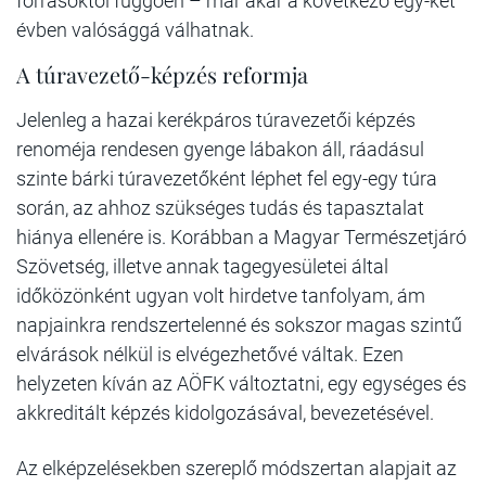
forrásoktól függően – már akár a következő egy-két
évben valósággá válhatnak.
A túravezető-képzés reformja
Jelenleg a hazai kerékpáros túravezetői képzés
renoméja rendesen gyenge lábakon áll, ráadásul
szinte bárki túravezetőként léphet fel egy-egy túra
során, az ahhoz szükséges tudás és tapasztalat
hiánya ellenére is. Korábban a Magyar Természetjáró
Szövetség, illetve annak tagegyesületei által
időközönként ugyan volt hirdetve tanfolyam, ám
napjainkra rendszertelenné és sokszor magas szintű
elvárások nélkül is elvégezhetővé váltak. Ezen
helyzeten kíván az AÖFK változtatni, egy egységes és
akkreditált képzés kidolgozásával, bevezetésével.
Az elképzelésekben szereplő módszertan alapjait az