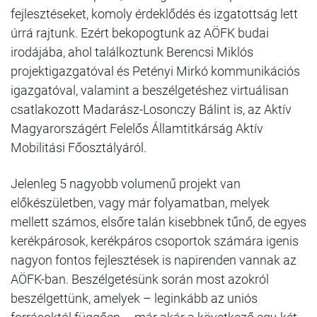
fejlesztéseket, komoly érdeklődés és izgatottság lett
úrrá rajtunk. Ezért bekopogtunk az AÖFK budai
irodájába, ahol találkoztunk Berencsi Miklós
projektigazgatóval és Petényi Mirkó kommunikációs
igazgatóval, valamint a beszélgetéshez virtuálisan
csatlakozott Madarász-Losonczy Bálint is, az Aktív
Magyarországért Felelős Államtitkárság Aktív
Mobilitási Főosztályáról.
Jelenleg 5 nagyobb volumenű projekt van
előkészületben, vagy már folyamatban, melyek
mellett számos, elsőre talán kisebbnek tűnő, de egyes
kerékpárosok, kerékpáros csoportok számára igenis
nagyon fontos fejlesztések is napirenden vannak az
AÖFK-ban. Beszélgetésünk során most azokról
beszélgettünk, amelyek – leginkább az uniós