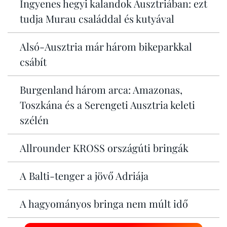
Ingyenes hegyi kalandok Ausztriában: ezt
tudja Murau családdal és kutyával
Alsó-Ausztria már három bikeparkkal
csábít
Burgenland három arca: Amazonas,
Toszkána és a Serengeti Ausztria keleti
szélén
Allrounder KROSS országúti bringák
A Balti-tenger a jövő Adriája
A hagyományos bringa nem múlt idő