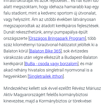
infrastruktúráját és azok fejlődését… és hát ezen idő
alatt megszoktam, hogy idehaza hamarabb kap egy
falu stadiont, mint a kedvenc sportom új útvonalat,
vagy helyszínt. Ám az utóbbi években látványosan
megszaporodtak az átadott kerékpáros fejlesztések.
Dunát rekeszthetünk, annyi pumpapálya épült
országszerte [
Országos Bringapark Program
], több
száz kilométernyi túraútvonal-hálózatot jelöltek ki a
Balaton körül [
Balaton Bike 365
], sok évtizedes
várakozás után végre elkészült a Budapest-Balaton
kerékpárút [
BuBa - csoda vagy borzalom
], és már
akad néhány hivatalos singletrail nyomvonal is a
hegyeinkben [
Singletrailek itthon
].
Mindezekhez kellett sok évvel ezelőtt Révész Máriusz
Aktív Magyarországért felelős kormánybiztosi
kinevezése, majd a Kormánybiztos úr törekvései