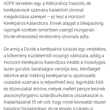
AÖFK terveiben egy, a Kéktúrához hasonló, de
kerékpárosok számára kialakított útvonal
megalkotása szerepel – ez lesz a Horizont
Kerékpáros Kalandtúra. Ennek alapját a bikepacking
rajongók körében ismerősen csengő Hungarian
Divide elnevezésű rendezvény útvonala adta.
De amíg a Divide a kerékpáros túrázás egy verejtékes,
a kőkemény küzdelemtől vicsorgó változata, addig a
Horizont Kerékpáros Kalandtúra inkább a mosolygós,
lazán gurulós, barátságos verziója lesz. Minőségét
tekintve akár trekking kerékpárral is, sportosabb
családok számára is teljesíthető lesz, leginkább föld-
és dózerutakat érintve, melyek mellett persze lesznek
alacsonyforgalmú szilárdburkolatos útszakaszok is.
Kialakításánál fő cél volt, hogy minél kevesebb részen
haladjon forgalomban, és ne legyen szükség új