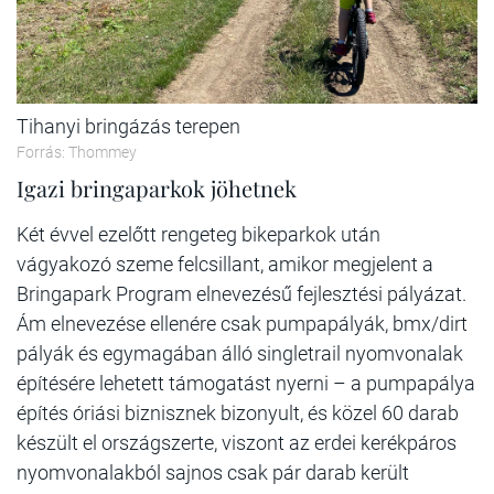
Tihanyi bringázás terepen
Forrás: Thommey
Igazi bringaparkok jöhetnek
Két évvel ezelőtt rengeteg bikeparkok után
vágyakozó szeme felcsillant, amikor megjelent a
Bringapark Program elnevezésű fejlesztési pályázat.
Ám elnevezése ellenére csak pumpapályák, bmx/dirt
pályák és egymagában álló singletrail nyomvonalak
építésére lehetett támogatást nyerni – a pumpapálya
építés óriási biznisznek bizonyult, és közel 60 darab
készült el országszerte, viszont az erdei kerékpáros
nyomvonalakból sajnos csak pár darab került