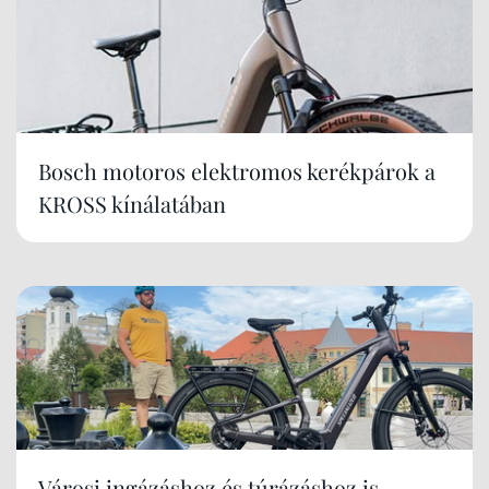
Bosch motoros elektromos kerékpárok a
KROSS kínálatában
Városi ingázáshoz és túrázáshoz is -