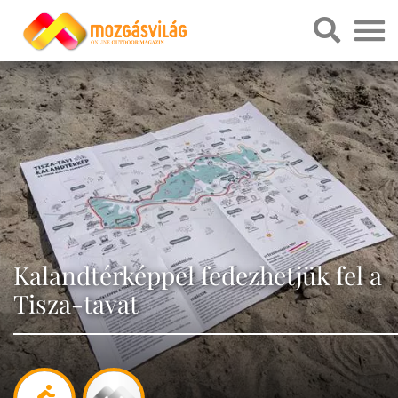
Kalandtérképpel fedezhetjük fel a
Tisza-tavat