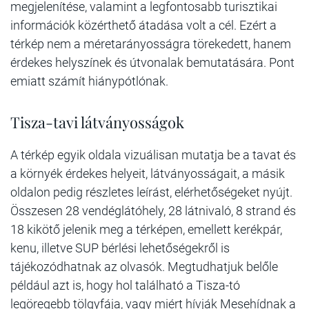
megjelenítése, valamint a legfontosabb turisztikai
információk közérthető átadása volt a cél. Ezért a
térkép nem a méretarányosságra törekedett, hanem
érdekes helyszínek és útvonalak bemutatására. Pont
emiatt számít hiánypótlónak.
Tisza-tavi látványosságok
A térkép egyik oldala vizuálisan mutatja be a tavat és
a környék érdekes helyeit, látványosságait, a másik
oldalon pedig részletes leírást, elérhetőségeket nyújt.
Összesen 28 vendéglátóhely, 28 látnivaló, 8 strand és
18 kikötő jelenik meg a térképen, emellett kerékpár,
kenu, illetve SUP bérlési lehetőségekről is
tájékozódhatnak az olvasók. Megtudhatjuk belőle
például azt is, hogy hol található a Tisza-tó
legöregebb tölgyfája, vagy miért hívják Mesehídnak a