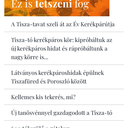
Ez is
tetszeni
fog
A Tisza-tavat szeli át az Év Kerékpárútja
Tisza-tó kerékpáros kör: kipróbáltuk az
új kerékpáros hidat és rápróbáltunk a
nagy körre is...
Látványos kerékpároshidak épülnek
Tiszafüred és Poroszló között
Kellemes kis tekerés, mi?
Új tanösvénnyel gazdagodott a Tisza-tó