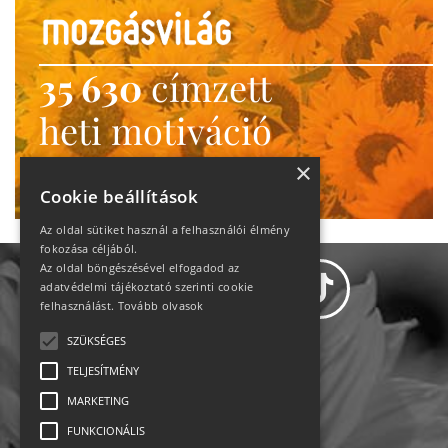
35 630
címzett
heti motiváció
Ne maradj le!
×
Cookie beállítások
Az oldal sütiket használ a felhasználói élmény
fokozása céljából.
Az oldal böngészésével elfogadod az
adatvédelmi tájékoztató szerinti cookie
felhasználást.
Tovább olvasok
SZÜKSÉGES
Adatvédelem
TELJESÍTMÉNY
MARKETING
Állásajánlatok
FUNKCIONÁLIS