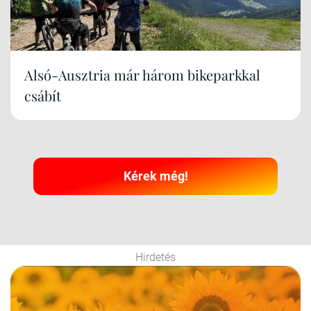
Alsó-Ausztria már három bikeparkkal
csábít
Kérek még!
Hirdetés