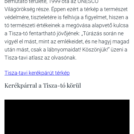
bemutató területe, 1999 óta az UNESCO
Világörökség része. Éppen ezért a térkép a természet
védelmére, tiszteletére is felhívja a figyelmet, hiszen a
tó természeti értékeinek a megóvása alapvető kulcsa
a Tisza-tó fentartható jövőjének: „Túrázás során ne
vigyél el mást, mint az emlékeidet, és ne hagyj magad
után mást, csak a lábnyomaidat! Köszönjük!” üzeni a
Tisza-tavi atlasz az olvasónak.
Tisza-tavi kerékpárút térkép
Kerékpárral a Tisza-tó körül