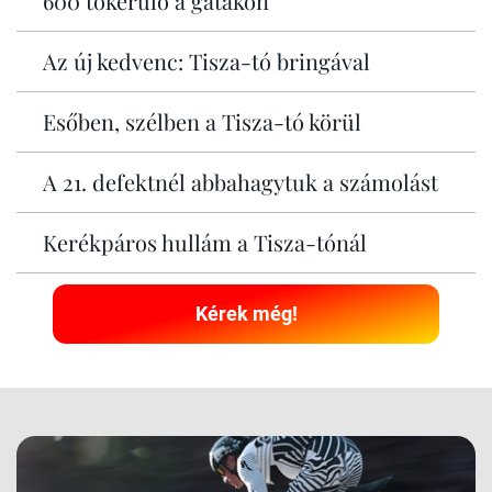
600 tókerülő a gátakon
Az új kedvenc: Tisza-tó bringával
Esőben, szélben a Tisza-tó körül
A 21. defektnél abbahagytuk a számolást
Kerékpáros hullám a Tisza-tónál
Kérek még!