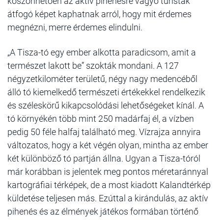
köszönhetően az aktív pihenésre vágyó turisták
átfogó képet kaphatnak arról, hogy mit érdemes
megnézni, merre érdemes elindulni.
„A Tisza-tó egy ember alkotta paradicsom, amit a
természet lakott be” szokták mondani. A 127
négyzetkilométer területű, négy nagy medencéből
álló tó kiemelkedő természeti értékekkel rendelkezik
és széleskörű kikapcsolódási lehetőségeket kínál. A
tó környékén több mint 250 madárfaj él, a vízben
pedig 50 féle halfaj található meg. Vízrajza annyira
változatos, hogy a két végén olyan, mintha az ember
két különböző tó partján állna. Ugyan a Tisza-tóról
már korábban is jelentek meg pontos méretaránnyal
kartográfiai térképek, de a most kiadott Kalandtérkép
küldetése teljesen más. Ezúttal a kirándulás, az aktív
pihenés és az élmények játékos formában történő