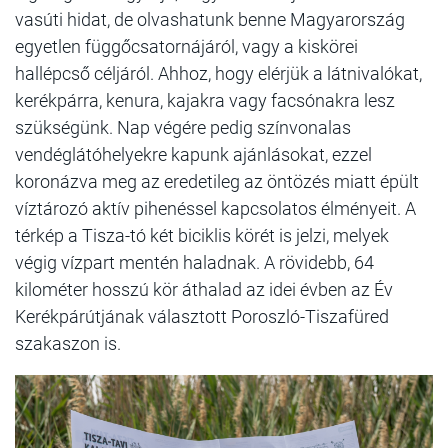
vasúti hidat, de olvashatunk benne Magyarország
egyetlen függőcsatornájáról, vagy a kiskörei
hallépcső céljáról. Ahhoz, hogy elérjük a látnivalókat,
kerékpárra, kenura, kajakra vagy facsónakra lesz
szükségünk. Nap végére pedig színvonalas
vendéglátóhelyekre kapunk ajánlásokat, ezzel
koronázva meg az eredetileg az öntözés miatt épült
víztározó aktív pihenéssel kapcsolatos élményeit. A
térkép a Tisza-tó két biciklis körét is jelzi, melyek
végig vízpart mentén haladnak. A rövidebb, 64
kilométer hosszú kör áthalad az idei évben az Év
Kerékpárútjának választott Poroszló-Tiszafüred
szakaszon is.