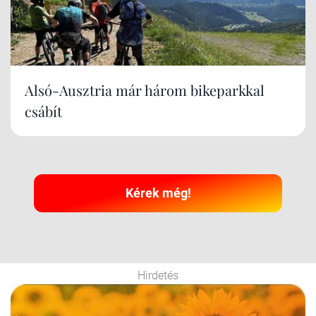
Alsó-Ausztria már három bikeparkkal
csábít
Kérek még!
Hirdetés