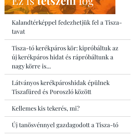
Ez is
tetszeni
fog
Kalandtérképpel fedezhetjük fel a Tisza-
tavat
Tisza-tó kerékpáros kör: kipróbáltuk az
új kerékpáros hidat és rápróbáltunk a
nagy körre is...
Látványos kerékpároshidak épülnek
Tiszafüred és Poroszló között
Kellemes kis tekerés, mi?
Új tanösvénnyel gazdagodott a Tisza-tó