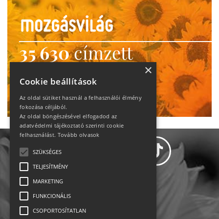
35 630
címzett
heti motiváció
×
Cookie beállítások
Ne maradj le!
Az oldal sütiket használ a felhasználói élmény
fokozása céljából.
Az oldal böngészésével elfogadod az
adatvédelmi tájékoztató szerinti cookie
felhasználást.
Tovább olvasok
SZÜKSÉGES
TELJESÍTMÉNY
MARKETING
Adatvédelem
FUNKCIONÁLIS
CSOPORTOSÍTATLAN
Állásajánlatok