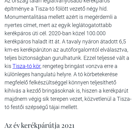
Az ország talán leglátványosabb kerékpáros
építménye a Tisza-tó fölött vezető négy híd.
Monumentalitása mellett azért is megérdemli a
nyertes címet, mert az egyik leglátogatottabb
kerékpáros úti cél. 2020-ban közel 100.000
kerékpáros haladt itt át. A tavaly nyáron átadott 6,5
km-es kerékpárúton az autóforgalomtól elválasztva,
teljes biztonságban gurulhatunk. Ezzel teljessé vált a
kis
Tisza-tó kör
, rengeteg bringást vonzva erre a
különleges hangulatú helyre. A tó körbetekerése
megfelelő felkészültséggel könnyen teljesíthető
kihívás a kezdő bringásoknak is, hiszen a kerékpárút
majdnem végig sík terepen vezet, közvetlenül a Tisza-
tó festői szépségű tájai mellett.
Az év kerékpárútja 2021