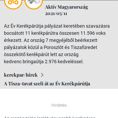
Aktív Magyarország
2021/05/11
Az Év Kerékpárútja pályázat keretében szavazásra
bocsátott 11 kerékpárútra összesen 11.596 voks
érkezett. Az ország 7 megyéjéből beérkezett
pályázatok közül a Poroszlót és Tiszafüredet
összekötő kerékpárút lett az ország
kedvenc bringaútja 2.976 kedveléssel.
kerekpar/hirek
A Tisza-tavat szeli át az Év Kerékpárútja
Hirdetés