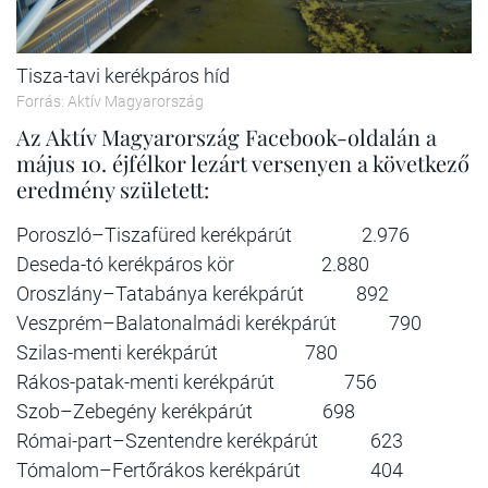
Tisza-tavi kerékpáros híd
Forrás: Aktív Magyarország
Az Aktív Magyarország Facebook-oldalán a
május 10. éjfélkor lezárt versenyen a következő
eredmény született:
Poroszló–Tiszafüred kerékpárút 2.976
Deseda-tó kerékpáros kör 2.880
Oroszlány–Tatabánya kerékpárút 892
Veszprém–Balatonalmádi kerékpárút 790
Szilas-menti kerékpárút 780
Rákos-patak-menti kerékpárút 756
Szob–Zebegény kerékpárút 698
Római-part–Szentendre kerékpárút 623
Tómalom–Fertőrákos kerékpárút 404