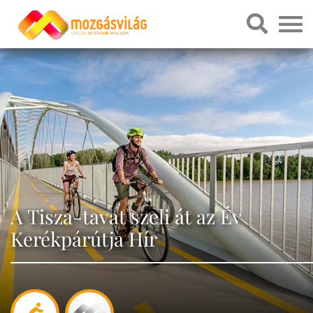
A Tisza-tavat szeli át az Év
Kerékpárútja Hír