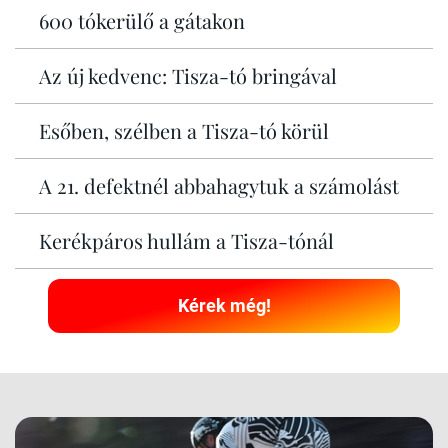
600 tókerülő a gátakon
Az új kedvenc: Tisza-tó bringával
Esőben, szélben a Tisza-tó körül
A 21. defektnél abbahagytuk a számolást
Kerékpáros hullám a Tisza-tónál
Kérek még!