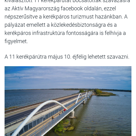
kiválasztott 11 kerékpárutat bocsátottak szavazásra
az Aktív Magyarország facebook oldalán, ezzel
népszerűsítve a kerékpáros turizmust hazánkban. A
pályázat emellett a közlekedésbiztonságra és a
kerékpáros infrastruktúra fontosságára is felhívja a
figyelmet.
A 11 kerékpárútra május 10. éjfélig lehetett szavazni.