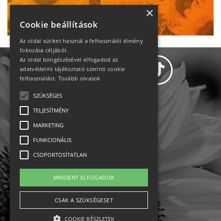
Ne maradj le!
×
Cookie beállítások
Az oldal sütiket használ a felhasználói élmény
fokozása céljából.
Az oldal böngészésével elfogadod az
adatvédelmi tájékoztató szerinti cookie
felhasználást.
Tovább olvasok
SZÜKSÉGES
Adatvédelem
TELJESÍTMÉNY
MARKETING
Állásajánlatok
FUNKCIONÁLIS
Impresszum-kapcsolat
CSOPORTOSÍTATLAN
Jogi nyilatkozat
MINDENT ELFOGADOK
Rólunk
CSAK A SZÜKSÉGESET
COOKIE RÉSZLETEK