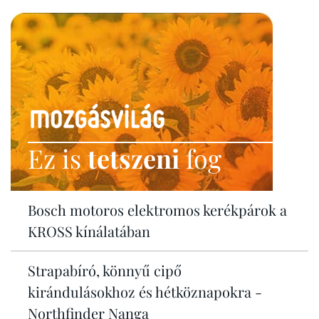
Ez is
tetszeni
fog
Bosch motoros elektromos kerékpárok a
KROSS kínálatában
Strapabíró, könnyű cipő
kirándulásokhoz és hétköznapokra -
Northfinder Nanga