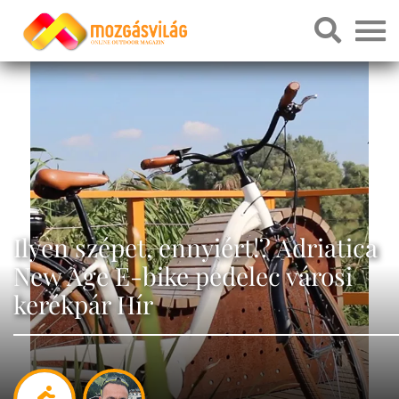
Ilyen szépet, ennyiért!? Adriatica
New Age E-bike pedelec városi
kerékpár Hír