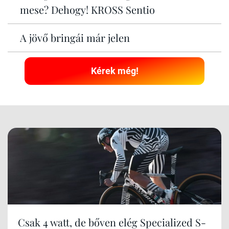
mese? Dehogy! KROSS Sentio
A jövő bringái már jelen
Kérek még!
Csak 4 watt, de bőven elég Specialized S-