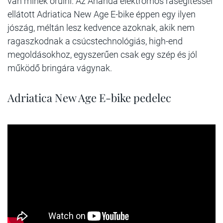
van minek örülni. Az Ananda elektromos rásegítéssel
ellátott Adriatica New Age E-bike éppen egy ilyen
jószág, méltán lesz kedvence azoknak, akik nem
ragaszkodnak a csúcstechnológiás, high-end
megoldásokhoz, egyszerűen csak egy szép és jól
működő bringára vágynak.
Adriatica New Age E-bike pedelec