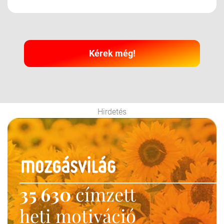
Kérek még!
Hirdetés
35 630
címzett
heti motiváció