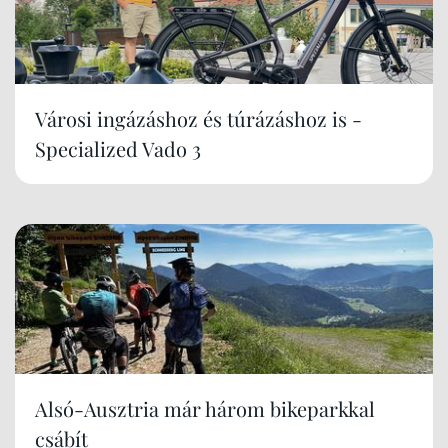
Városi ingázáshoz és túrázáshoz is -
Specialized Vado 3
Alsó-Ausztria már három bikeparkkal
csábít