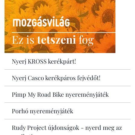
Ez is
tetszeni
fog
Nyerj KROSS kerékpárt!
Nyerj Casco kerékpáros fejvédőt!
Pimp My Road Bike nyereményjáték
Porhó nyereményjáték
Rudy Project újdonságok - nyerd meg az