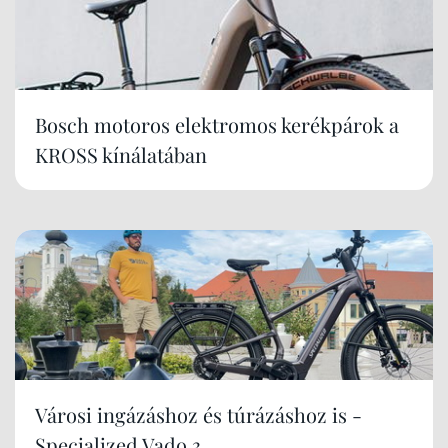
Bosch motoros elektromos kerékpárok a
KROSS kínálatában
Városi ingázáshoz és túrázáshoz is -
Specialized Vado 3