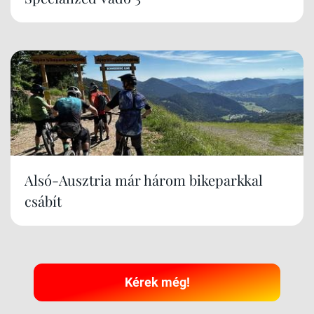
Alsó-Ausztria már három bikeparkkal
csábít
Kérek még!