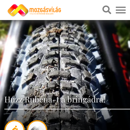
Húzz Rubena-t a bringádra!