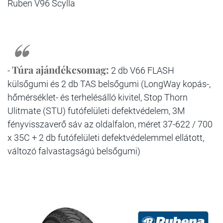
Ruben V96 Scylla
Túra ajándékcsomag:
-
2 db V66 FLASH
külsőgumi és 2 db TAS belsőgumi (LongWay kopás-,
hőmérséklet- és terhelésálló kivitel, Stop Thorn
Ulitmate (STU) futófelületi defektvédelem, 3M
fényvisszaverő sáv az oldalfalon, méret 37-622 / 700
x 35C + 2 db futófelületi defektvédelemmel ellátott,
változó falvastagságú belsőgumi)