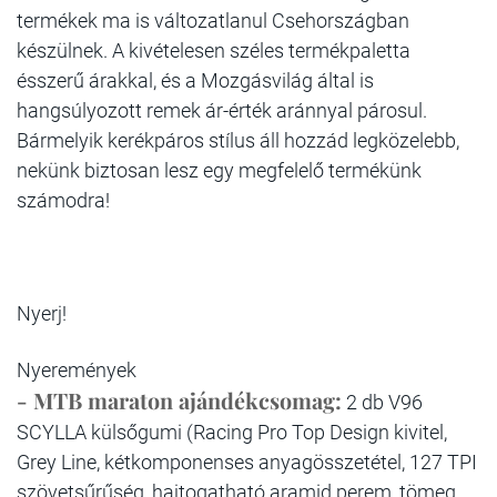
termékek ma is változatlanul Csehországban
készülnek. A kivételesen széles termékpaletta
ésszerű árakkal, és a Mozgásvilág által is
hangsúlyozott remek ár-érték aránnyal párosul.
Bármelyik kerékpáros stílus áll hozzád legközelebb,
nekünk biztosan lesz egy megfelelő termékünk
számodra!
Nyerj!
Nyeremények
- MTB maraton ajándékcsomag:
2 db V96
SCYLLA külsőgumi (Racing Pro Top Design kivitel,
Grey Line, kétkomponenses anyagösszetétel, 127 TPI
szövetsűrűség, hajtogatható aramid perem, tömeg