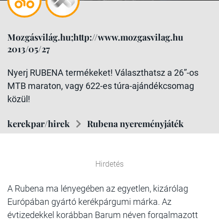
Mozgásvilág.hu;http://www.mozgasvilag.hu
2013/05/27
Nyerj RUBENA termékeket! Választhatsz a 26”-os
MTB maraton, vagy 622-es túra-ajándékcsomag
közül!
kerekpar/hirek
Rubena nyereményjáték
Hirdetés
A Rubena
ma lényegében az egyetlen, kizárólag
Európában gyártó kerékpárgumi márka. Az
évtizedekkel korábban Barum néven forgalmazott