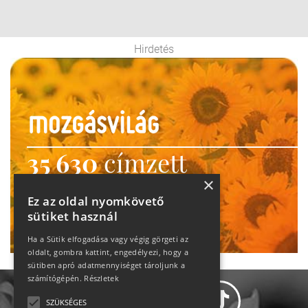
Hirdetés
35 630
címzett
×
heti motiváció
Ez az oldal nyomkövető
Ne maradj le!
sütiket használ
Ha a Sütik elfogadása vagy végig görgeti az
oldalt, gombra kattint, engedélyezi, hogy a
sütiben apró adatmennyiséget tároljunk a
számítógépén.
Részletek
SZÜKSÉGES