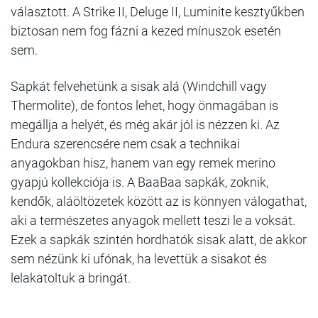
választott. A Strike II, Deluge II, Luminite kesztyűkben
biztosan nem fog fázni a kezed mínuszok esetén
sem.
Sapkát felvehetünk a sisak alá (Windchill vagy
Thermolite), de fontos lehet, hogy önmagában is
megállja a helyét, és még akár jól is nézzen ki. Az
Endura szerencsére nem csak a technikai
anyagokban hisz, hanem van egy remek merino
gyapjú kollekciója is. A BaaBaa sapkák, zoknik,
kendők, aláöltözetek között az is könnyen válogathat,
aki a természetes anyagok mellett teszi le a voksát.
Ezek a sapkák szintén hordhatók sisak alatt, de akkor
sem nézünk ki ufónak, ha levettük a sisakot és
lelakatoltuk a bringát.