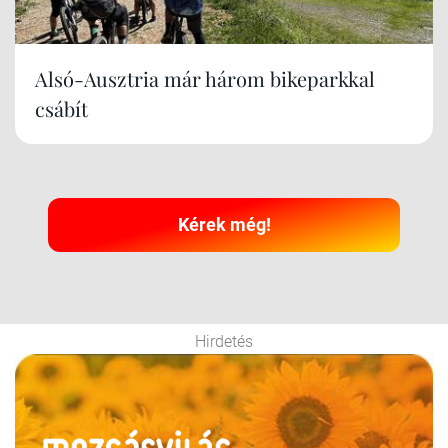
Alsó-Ausztria már három bikeparkkal
csábít
Kérek még!
Hirdetés