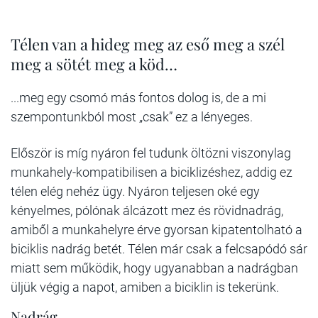
Télen van a hideg meg az eső meg a szél
meg a sötét meg a köd…
...meg egy csomó más fontos dolog is, de a mi
szempontunkból most „csak” ez a lényeges.
Először is míg nyáron fel tudunk öltözni viszonylag
munkahely-kompatibilisen a biciklizéshez, addig ez
télen elég nehéz ügy. Nyáron teljesen oké egy
kényelmes, pólónak álcázott mez és rövidnadrág,
amiből a munkahelyre érve gyorsan kipatentolható a
biciklis nadrág betét. Télen már csak a felcsapódó sár
miatt sem működik, hogy ugyanabban a nadrágban
üljük végig a napot, amiben a biciklin is tekerünk.
Nadrág