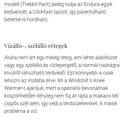
modell (Trekkit Pant) pedig tudja az Endura egyik
kedvencét, a Clickfast opciót, így patentolható
betéttel is hordható.
Vízálló-, szélálló rétegek
Alulra nem árt egy meleg réteg, ami lehet aláöltözet
vagy egy szélálló és vízlepergető, a normál nadrágra
kívülről ráhúzható térdvédő. Ezt könnyebb is csak
lehúzni az irodába érve. Mi a Windchill II Knee
Warmer-t ajánljuk, mert a speciális bevonatnak
köszönhetően tényleg nem fúj át rajta a makacs téli
csípős szél sem, így védi a térdízületeinket. A másik
probléma a víz.