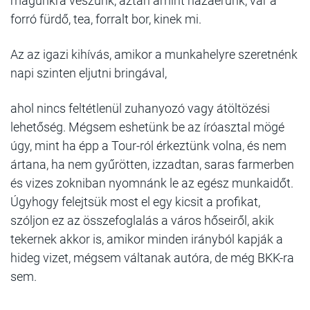
magunkra veszünk, aztán amint hazaérünk, vár a
forró fürdő, tea, forralt bor, kinek mi.
Az az igazi kihívás, amikor a munkahelyre szeretnénk
napi szinten eljutni bringával,
ahol nincs feltétlenül zuhanyozó vagy átöltözési
lehetőség. Mégsem eshetünk be az íróasztal mögé
úgy, mint ha épp a Tour-ról érkeztünk volna, és nem
ártana, ha nem gyűrötten, izzadtan, saras farmerben
és vizes zokniban nyomnánk le az egész munkaidőt.
Úgyhogy felejtsük most el egy kicsit a profikat,
szóljon ez az összefoglalás a város hőseiről, akik
tekernek akkor is, amikor minden irányból kapják a
hideg vizet, mégsem váltanak autóra, de még BKK-ra
sem.