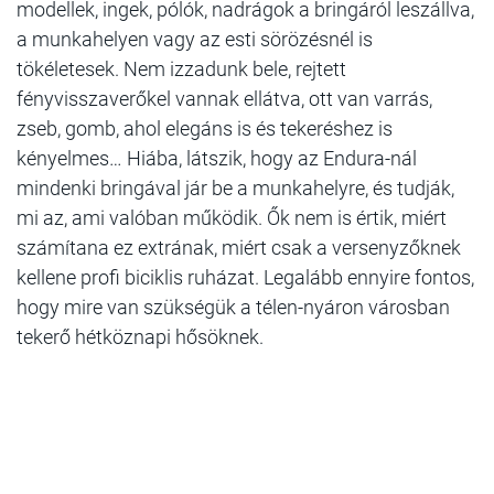
modellek, ingek, pólók, nadrágok a bringáról leszállva,
a munkahelyen vagy az esti sörözésnél is
tökéletesek. Nem izzadunk bele, rejtett
fényvisszaverőkel vannak ellátva, ott van varrás,
zseb, gomb, ahol elegáns is és tekeréshez is
kényelmes… Hiába, látszik, hogy az Endura-nál
mindenki bringával jár be a munkahelyre, és tudják,
mi az, ami valóban működik. Ők nem is értik, miért
számítana ez extrának, miért csak a versenyzőknek
kellene profi biciklis ruházat. Legalább ennyire fontos,
hogy mire van szükségük a télen-nyáron városban
tekerő hétköznapi hősöknek.