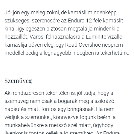
Jól jön egy meleg zokni, de kamásli mindenképp
szükséges: szerencsére az Endura 12-féle kamáslit
kínál, így egészen biztosan megtalálja mindenki a
hozzáillőt. Városi felhasználásra a Luminite vízálló
kamáslija bőven elég, egy Road Overshoe neoprém
modellel pedig a legnagyobb hidegben is tekerhetünk.
Szemüveg
Aki rendszeresen teker télen is, jól tudja, hogy a
szemüveg nem csak a bogarak meg a szikrázó
napsütés miatt fontos egy bringásnak. Ha nem
védjük a szemünket, könnyezve fogunk beérni a
munkahelyünkre a metsző szél miatt, úgyhogy
ilyenkor is fontos kellék a jó szemüveg. Az Endura