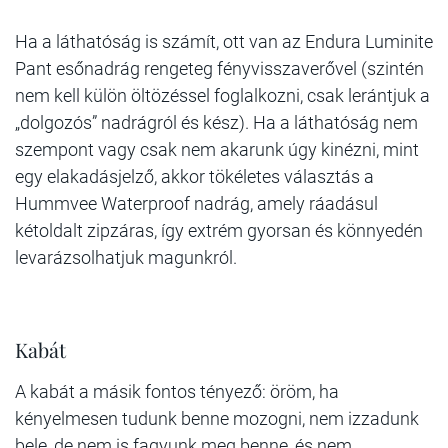
Ha a láthatóság is számít, ott van az Endura Luminite
Pant esőnadrág rengeteg fényvisszaverővel (szintén
nem kell külön öltözéssel foglalkozni, csak lerántjuk a
„dolgozós” nadrágról és kész). Ha a láthatóság nem
szempont vagy csak nem akarunk úgy kinézni, mint
egy elakadásjelző, akkor tökéletes választás a
Hummvee Waterproof nadrág, amely ráadásul
kétoldalt zipzáras, így extrém gyorsan és könnyedén
levarázsolhatjuk magunkról.
Kabát
A kabát a másik fontos tényező: öröm, ha
kényelmesen tudunk benne mozogni, nem izzadunk
bele, de nem is fagyunk meg benne, és nem