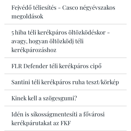
Fejvédő téliesítés - Casco négyévszakos
megoldások
5 hiba téli kerékpáros öltözködéskor -
avagy, hogyan öltözködj téli
kerékpározáshoz
FLR Defender téli kerékpáros cipő
Santini téli kerékpáros ruha teszt/körkép
Kinek kell a szögesgumi?
Idén is síkosságmentesíti a fővárosi
kerékpárutakat az FKF