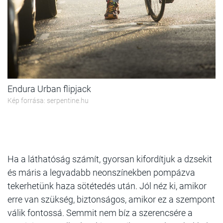
Endura Urban flipjack
Kép forrása: serpentine.hu
Ha a láthatóság számít, gyorsan kifordítjuk a dzsekit
és máris a legvadabb neonszínekben pompázva
tekerhetünk haza sötétedés után. Jól néz ki, amikor
erre van szükség, biztonságos, amikor ez a szempont
válik fontossá. Semmit nem bíz a szerencsére a