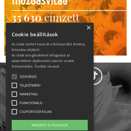
35 630
címzett
heti motiváció
×
Cookie beállítások
Ne maradj le!
Az oldal sütiket használ a felhasználói élmény
fokozása céljából.
Az oldal böngészésével elfogadod az
adatvédelmi tájékoztató szerinti cookie
felhasználást.
Tovább olvasok
SZÜKSÉGES
TELJESÍTMÉNY
MARKETING
Adatvédelem
FUNKCIONÁLIS
CSOPORTOSÍTATLAN
Állásajánlatok
MINDENT ELFOGADOK
Impresszum-kapcsolat