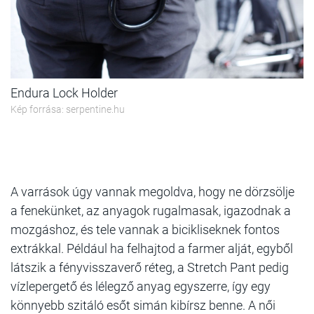
Endura Lock Holder
Kép forrása: serpentine.hu
A varrások úgy vannak megoldva, hogy ne dörzsölje
a fenekünket, az anyagok rugalmasak, igazodnak a
mozgáshoz, és tele vannak a bicikliseknek fontos
extrákkal. Például ha felhajtod a farmer alját, egyből
látszik a fényvisszaverő réteg, a Stretch Pant pedig
vízlepergető és lélegző anyag egyszerre, így egy
könnyebb szitáló esőt simán kibírsz benne. A női