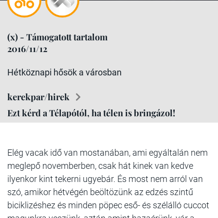
(x) - Támogatott tartalom
2016/11/12
Hétköznapi hősök a városban
kerekpar/hirek
Ezt kérd a Télapótól, ha télen is bringázol!
Elég vacak idő van mostanában, ami egyáltalán nem
meglepő novemberben, csak hát kinek van kedve
ilyenkor kint tekerni ugyebár. És most nem arról van
szó, amikor hétvégén beöltözünk az edzés szintű
biciklizéshez és minden pöpec eső- és szélálló cuccot