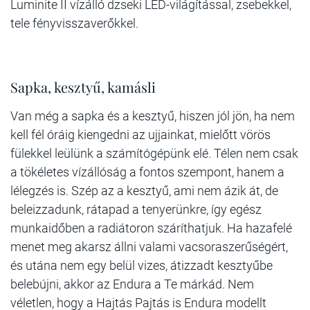
Luminite II vízálló dzseki LED-világítással, zsebekkel,
tele fényvisszaverőkkel.
Sapka, kesztyű, kamásli
Van még a sapka és a kesztyű, hiszen jól jön, ha nem
kell fél óráig kiengedni az ujjainkat, mielőtt vörös
fülekkel leülünk a számítógépünk elé. Télen nem csak
a tökéletes vízállóság a fontos szempont, hanem a
lélegzés is. Szép az a kesztyű, ami nem ázik át, de
beleizzadunk, rátapad a tenyerünkre, így egész
munkaidőben a radiátoron száríthatjuk. Ha hazafelé
menet meg akarsz állni valami vacsoraszerűségért,
és utána nem egy belül vizes, átizzadt kesztyűbe
belebújni, akkor az Endura a Te márkád. Nem
véletlen, hogy a Hajtás Pajtás is Endura modellt