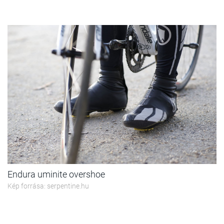
Endura uminite overshoe
Kép forrása: serpentine.hu