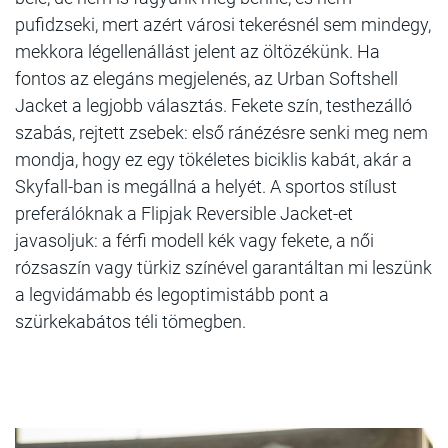
pufidzseki, mert azért városi tekerésnél sem mindegy,
mekkora légellenállást jelent az öltözékünk. Ha
fontos az elegáns megjelenés, az Urban Softshell
Jacket a legjobb választás. Fekete szín, testhezálló
szabás, rejtett zsebek: első ránézésre senki meg nem
mondja, hogy ez egy tökéletes biciklis kabát, akár a
Skyfall-ban is megállná a helyét. A sportos stílust
preferálóknak a Flipjak Reversible Jacket-et
javasoljuk: a férfi modell kék vagy fekete, a női
rózsaszín vagy türkiz színével garantáltan mi leszünk
a legvidámabb és legoptimistább pont a
szürkekabátos téli tömegben.