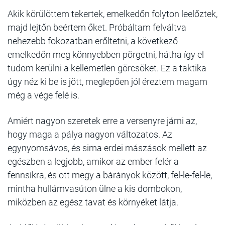
Akik körülöttem tekertek, emelkedőn folyton leelőztek,
majd lejtőn beértem őket. Próbáltam felváltva
nehezebb fokozatban erőltetni, a következő
emelkedőn meg könnyebben pörgetni, hátha így el
tudom kerülni a kellemetlen görcsöket. Ez a taktika
úgy néz ki be is jött, meglepően jól éreztem magam
még a vége felé is.
Amiért nagyon szeretek erre a versenyre járni az,
hogy maga a pálya nagyon változatos. Az
egynyomsávos, és sima erdei mászások mellett az
egészben a legjobb, amikor az ember felér a
fennsíkra, és ott megy a bárányok között, fel-le-fel-le,
mintha hullámvasúton ülne a kis dombokon,
miközben az egész tavat és környéket látja.