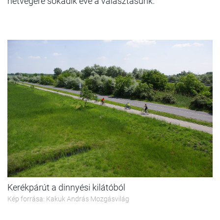
hétvégére sokadik éve a választásunk.
Kerékpárút a dinnyési kilátóból
Kép forrása: Kakuk András Mozgásvilág