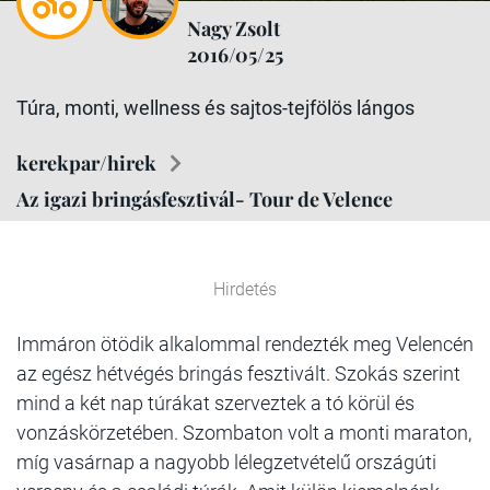
Nagy Zsolt
2016/05/25
Túra, monti, wellness és sajtos-tejfölös lángos
kerekpar/hirek
Az igazi bringásfesztivál- Tour de Velence
Hirdetés
Immáron ötödik alkalommal rendezték meg Velencén
az egész hétvégés bringás fesztivált. Szokás szerint
mind a két nap túrákat szerveztek a tó körül és
vonzáskörzetében. Szombaton volt a monti maraton,
míg vasárnap a nagyobb lélegzetvételű országúti