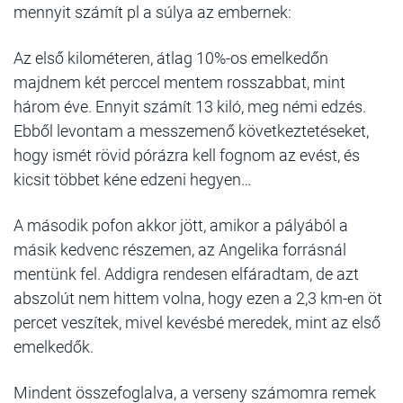
mennyit számít pl a súlya az embernek:
Az első kilométeren, átlag 10%-os emelkedőn
majdnem két perccel mentem rosszabbat, mint
három éve. Ennyit számít 13 kiló, meg némi edzés.
Ebből levontam a messzemenő következtetéseket,
hogy ismét rövid pórázra kell fognom az evést, és
kicsit többet kéne edzeni hegyen…
A második pofon akkor jött, amikor a pályából a
másik kedvenc részemen, az Angelika forrásnál
mentünk fel. Addigra rendesen elfáradtam, de azt
abszolút nem hittem volna, hogy ezen a 2,3 km-en öt
percet veszítek, mivel kevésbé meredek, mint az első
emelkedők.
Mindent összefoglalva, a verseny számomra remek