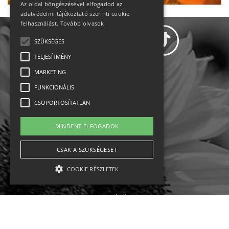
Az oldal böngészésével elfogadod az
adatvédelmi tájékoztató szerinti cookie
felhasználást.
Tovább olvasok
SZÜKSÉGES
TELJESÍTMÉNY
MARKETING
Adatvédelem
FUNKCIONÁLIS
CSOPORTOSÍTATLAN
Állásajánlatok
MINDENT ELFOGADOK
Impresszum-kapcsolat
CSAK A SZÜKSÉGESET
Jogi nyilatkozat
COOKIE RÉSZLETEK
Rólunk
English
Szükséges
Teljesítmény
Marketing
Funkcionális
Csoportosítatlan
Ebike
Osztrák sípályák
Magyar sípályák