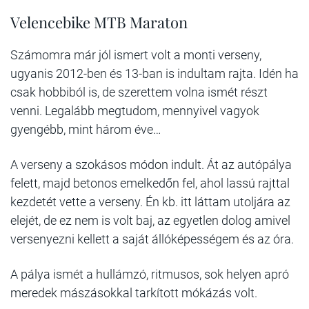
Velencebike MTB Maraton
Számomra már jól ismert volt a monti verseny,
ugyanis 2012-ben és 13-ban is indultam rajta. Idén ha
csak hobbiból is, de szerettem volna ismét részt
venni. Legalább megtudom, mennyivel vagyok
gyengébb, mint három éve…
A verseny a szokásos módon indult. Át az autópálya
felett, majd betonos emelkedőn fel, ahol lassú rajttal
kezdetét vette a verseny. Én kb. itt láttam utoljára az
elejét, de ez nem is volt baj, az egyetlen dolog amivel
versenyezni kellett a saját állóképességem és az óra.
A pálya ismét a hullámzó, ritmusos, sok helyen apró
meredek mászásokkal tarkított mókázás volt.