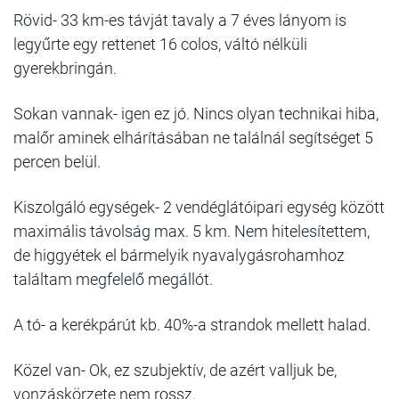
Rövid- 33 km-es távját tavaly a 7 éves lányom is
legyűrte egy rettenet 16 colos, váltó nélküli
gyerekbringán.
Sokan vannak- igen ez jó. Nincs olyan technikai hiba,
malőr aminek elhárításában ne találnál segítséget 5
percen belül.
Kiszolgáló egységek- 2 vendéglátóipari egység között
maximális távolság max. 5 km. Nem hitelesítettem,
de higgyétek el bármelyik nyavalygásrohamhoz
találtam megfelelő megállót.
A tó- a kerékpárút kb. 40%-a strandok mellett halad.
Közel van- Ok, ez szubjektív, de azért valljuk be,
vonzáskörzete nem rossz.