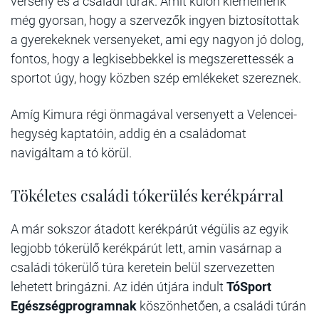
verseny és a családi túrák. Amit külön kiemelnénk
még gyorsan, hogy a szervezők ingyen biztosítottak
a gyerekeknek versenyeket, ami egy nagyon jó dolog,
fontos, hogy a legkisebbekkel is megszerettessék a
sportot úgy, hogy közben szép emlékeket szereznek.
Amíg Kimura régi önmagával versenyett a Velencei-
hegység kaptatóin, addig én a családomat
navigáltam a tó körül.
Tökéletes családi tókerülés kerékpárral
A már sokszor átadott kerékpárút végülis az egyik
legjobb tókerülő kerékpárút lett, amin vasárnap a
családi tókerülő túra keretein belül szervezetten
lehetett bringázni. Az idén útjára
indult
TóSport
Egészségprogramnak
köszönhetően, a családi túrán