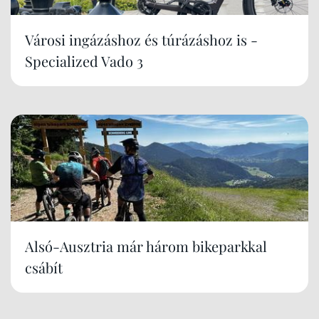
Városi ingázáshoz és túrázáshoz is -
Specialized Vado 3
Alsó-Ausztria már három bikeparkkal
csábít