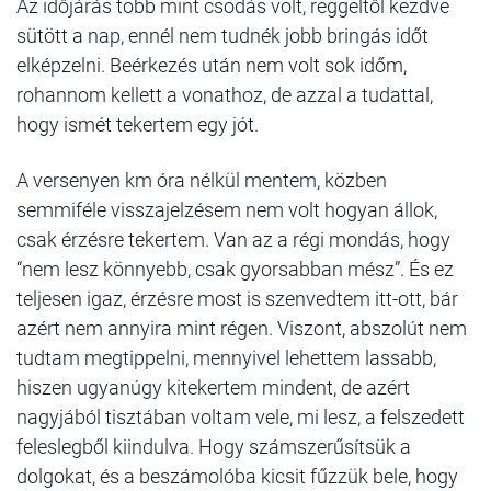
Az időjárás több mint csodás volt, reggeltől kezdve
sütött a nap, ennél nem tudnék jobb bringás időt
elképzelni. Beérkezés után nem volt sok időm,
rohannom kellett a vonathoz, de azzal a tudattal,
hogy ismét tekertem egy jót.
A versenyen km óra nélkül mentem, közben
semmiféle visszajelzésem nem volt hogyan állok,
csak érzésre tekertem. Van az a régi mondás, hogy
“nem lesz könnyebb, csak gyorsabban mész”. És ez
teljesen igaz, érzésre most is szenvedtem itt-ott, bár
azért nem annyira mint régen. Viszont, abszolút nem
tudtam megtippelni, mennyivel lehettem lassabb,
hiszen ugyanúgy kitekertem mindent, de azért
nagyjából tisztában voltam vele, mi lesz, a felszedett
feleslegből kiindulva. Hogy számszerűsítsük a
dolgokat, és a beszámolóba kicsit fűzzük bele, hogy