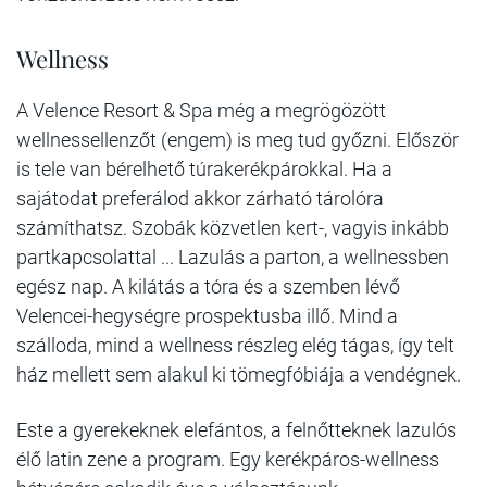
Wellness
A Velence Resort & Spa még a megrögözött
wellnessellenzőt (engem) is meg tud győzni. Először
is tele van bérelhető túrakerékpárokkal. Ha a
sajátodat preferálod akkor zárható tárolóra
számíthatsz. Szobák közvetlen kert-, vagyis inkább
partkapcsolattal ... Lazulás a parton, a wellnessben
egész nap. A kilátás a tóra és a szemben lévő
Velencei-hegységre prospektusba illő. Mind a
szálloda, mind a wellness részleg elég tágas, így telt
ház mellett sem alakul ki tömegfóbiája a vendégnek.
Este a gyerekeknek elefántos, a felnőtteknek lazulós
élő latin zene a program. Egy kerékpáros-wellness