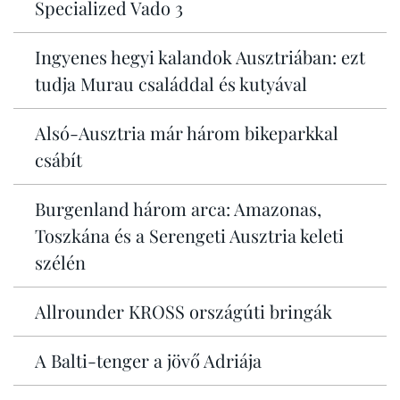
Specialized Vado 3
Ingyenes hegyi kalandok Ausztriában: ezt
tudja Murau családdal és kutyával
Alsó-Ausztria már három bikeparkkal
csábít
Burgenland három arca: Amazonas,
Toszkána és a Serengeti Ausztria keleti
szélén
Allrounder KROSS országúti bringák
A Balti-tenger a jövő Adriája