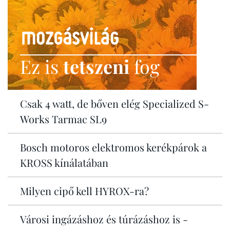
Ez is
tetszeni
fog
Csak 4 watt, de bőven elég Specialized S-
Works Tarmac SL9
Bosch motoros elektromos kerékpárok a
KROSS kínálatában
Milyen cipő kell HYROX-ra?
Városi ingázáshoz és túrázáshoz is -