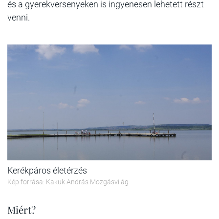
és a gyerekversenyeken is ingyenesen lehetett részt
venni.
Kerékpáros életérzés
Kép forrása: Kakuk András Mozgásvilág
Miért?