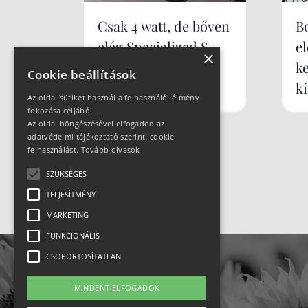
Csak 4 watt, de bőven
B
elég Specialized S-
e
×
Works Tarmac SL9
k
Cookie beállítások
k
Az oldal sütiket használ a felhasználói élmény
fokozása céljából.
Az oldal böngészésével elfogadod az
adatvédelmi tájékoztató szerinti cookie
felhasználást.
Tovább olvasok
SZÜKSÉGES
TELJESÍTMÉNY
MARKETING
FUNKCIONÁLIS
CSOPORTOSÍTATLAN
MINDENT ELFOGADOK