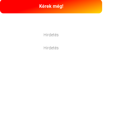
Kérek még!
Hirdetés
Hirdetés