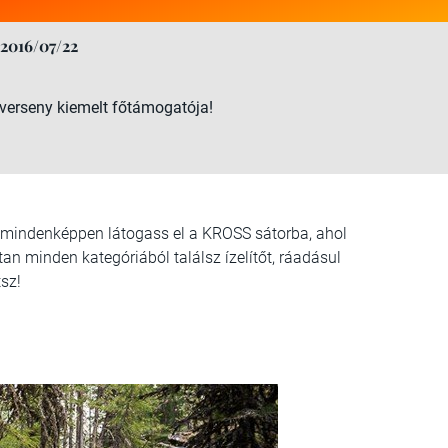
2016/07/22
verseny kiemelt főtámogatója!
att mindenképpen látogass el a KROSS sátorba, ahol
an minden kategóriából találsz ízelítőt, ráadásul
sz!