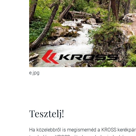
e.jpg
Tesztelj!
Ha közelebbről is megismernéd a KROSS kerékpároka