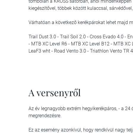
tombolán a KROSS sátorban, ahol mindenképpen ny
kiegészítővel, többek között kulaccsal, sárvédőve
Várhatóan a következő kerékpárokat lehet majd me
Trail Dust 3.0 - Trail Soil 2.0 - Cross Evado 4.0 
- MTB XC Level R6 - MTB XC Level B12 - MTB XC 
LeaF3 wht - Road Vento 3.0 - Triathlon Vento TR 4
A versenyről
Az év legnagyobb extrém hegyikerékpáros, - a 24 ó
megrendezésre.
Ez az esemény azonkívül, hogy rendkívül nagy tel