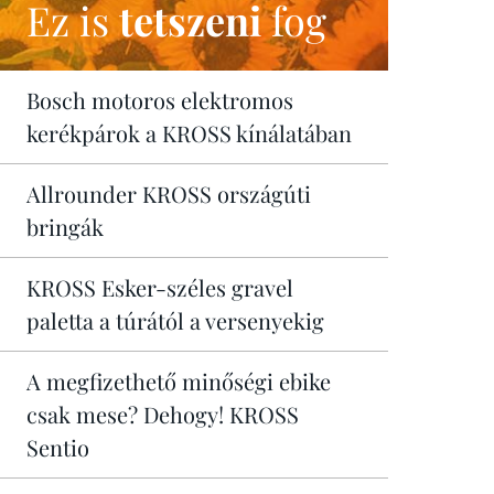
Ez is
tetszeni
fog
Bosch motoros elektromos
kerékpárok a KROSS kínálatában
Allrounder KROSS országúti
bringák
KROSS Esker-széles gravel
paletta a túrától a versenyekig
A megfizethető minőségi ebike
csak mese? Dehogy! KROSS
Sentio