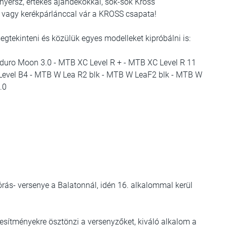
ersz, értékes ajándékokkal, sok-sok Kross
l, vagy kerékpárlánccal vár a KROSS csapata!
gtekinteni és közülük egyes modelleket kipróbálni is:
- Enduro Moon 3.0 - MTB XC Level R + - MTB XC Level R 11
Level B4 - MTB W Lea R2 blk - MTB W LeaF2 blk - MTB W
.0
rás- versenye a Balatonnál, idén 16. alkalommal kerül
jesítményekre ösztönzi a versenyzőket, kiváló alkalom a