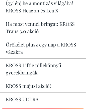
Így lépj be a montizás világába!
KROSS Heagon és Lea X
Ha most vennél bringát: KROSS
Trans 3.0 akció
Örökélet plusz egy nap a KROSS
vázakra
KROSS Liftie pillekönnyű
gyerekbringák
KROSS májusi akció!
KROSS ULT.RA