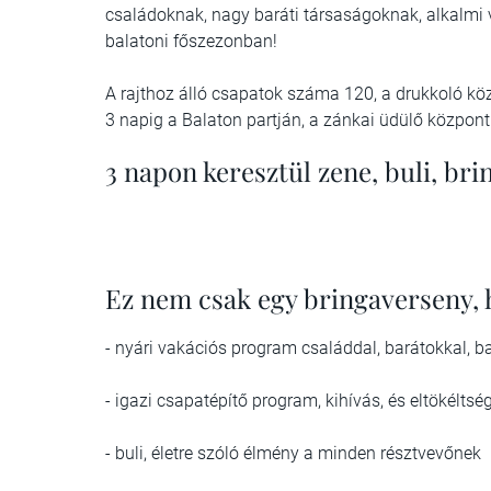
családoknak, nagy baráti társaságoknak, alkalmi 
balatoni főszezonban!
A rajthoz álló csapatok száma 120, a drukkoló kö
3 napig a Balaton partján, a zánkai üdülő közpon
3 napon keresztül zene, buli, brin
Ez nem csak egy bringaverseny,
- nyári vakációs program családdal, barátokkal, b
- igazi csapatépítő program, kihívás, és eltökéltség
- buli, életre szóló élmény a minden résztvevőnek