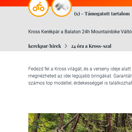
(x) - Támogatott tartalom
Kross Kerékpár a Balaton 24h Mountainbike Váltó
kerekpar/hirek
24 óra a Kross-szal
Fedezd fel a Kross világát, és a verseny ideje al
megnézheted az idei legújabb bringákat. Garantált
számos top modellel, érdekességgel is találkozhat