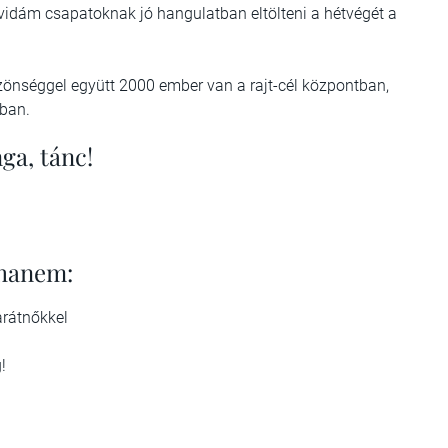
vidám csapatoknak jó hangulatban eltölteni a hétvégét a
zönséggel együtt 2000 ember van a rajt-cél központban,
tban.
ga, tánc!
 hanem:
arátnőkkel
!