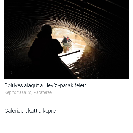
Boltíves alagút a Hévízi-patak felett
Kép forrása: (c) Paraferee
Galériáért katt a képre!