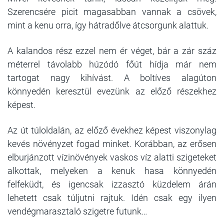
Szerencsére picit magasabban vannak a csövek,
mint a kenu orra, így hátradőlve átcsorgunk alattuk.
A kalandos rész ezzel nem ér véget, bár a zár száz
méterrel távolabb húzódó főút hídja már nem
tartogat nagy kihívást. A boltíves alagúton
könnyedén keresztül evezünk az előző részekhez
képest.
Az út túloldalán, az előző évekhez képest viszonylag
kevés növényzet fogad minket. Korábban, az erősen
elburjánzott vízinövények vaskos víz alatti szigeteket
alkottak, melyeken a kenuk hasa könnyedén
felfeküdt, és igencsak izzasztó küzdelem árán
lehetett csak túljutni rajtuk. Idén csak egy ilyen
vendégmarasztaló szigetre futunk…