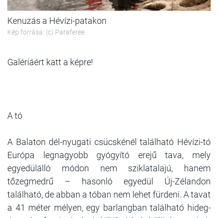
Kenuzás a Hévízi-patakon
Kép forrása: (c) Paraferee
Galériáért katt a képre!
A tó
A Balaton dél-nyugati csücskénél található Hévízi-tó
Európa legnagyobb gyógyító erejű tava, mely
egyedülálló módon nem sziklatalajú, hanem
tőzegmedrű – hasonló egyedül Új-Zélandon
található, de abban a tóban nem lehet fürdeni. A tavat
a 41 méter mélyen, egy barlangban található hideg-