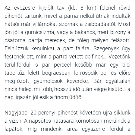
Az evezésre kijelölt táv (kb. 8 km) felénél rövid
pihenőt tartunk, mivel a párna nélkül útnak indultak
hátsói már villámokat szórnak a zsibbadástól. Most
jön jól a gumicsizma, vagy a bakancs, mert bizony a
csatorna partja meredek, de főleg mélyen felázott.
Felhúzzuk kenuinkat a part falára. Szegények úgy
festenek ott, mint a partra vetett delfinek… Vezetőnk
térül-fordul, s pár perccel később már egy pici
tábortűz felett bográcsban forrósodik bor és előre
megfőzött gyümölcsök keveréke. Bár egyáltalán
nincs hideg, mi több, hosszú idő után végre kisütött a
nap, igazán jól esik a finom üdítő.
Nagyjából 20 percnyi pihenést követően újra siklunk
a vízen. A napsütés hatására komótosan merülnek a
lapátok, míg mindenki arca egyszerre fordul a