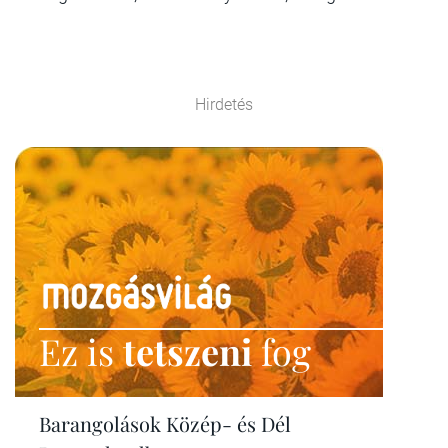
Hirdetés
Ez is
tetszeni
fog
Barangolások Közép- és Dél