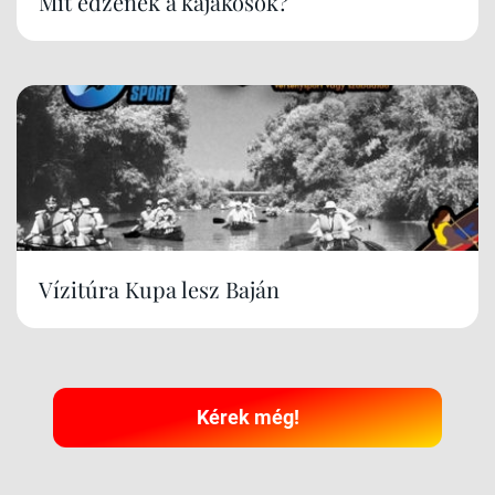
Mit edzenek a kajakosok?
Vízitúra Kupa lesz Baján
Kérek még!