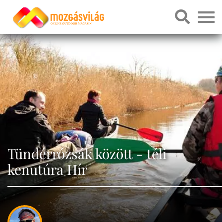
Tündérrózsák között - téli
kenutúra Hír