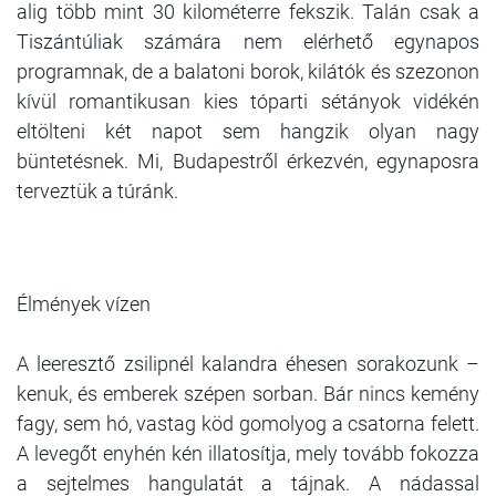
alig több mint 30 kilométerre fekszik. Talán csak a
Tiszántúliak számára nem elérhető egynapos
programnak, de a balatoni borok, kilátók és szezonon
kívül romantikusan kies tóparti sétányok vidékén
eltölteni két napot sem hangzik olyan nagy
büntetésnek. Mi, Budapestről érkezvén, egynaposra
terveztük a túránk.
Élmények vízen
A leeresztő zsilipnél kalandra éhesen sorakozunk –
kenuk, és emberek szépen sorban. Bár nincs kemény
fagy, sem hó, vastag köd gomolyog a csatorna felett.
A levegőt enyhén kén illatosítja, mely tovább fokozza
a sejtelmes hangulatát a tájnak. A nádassal