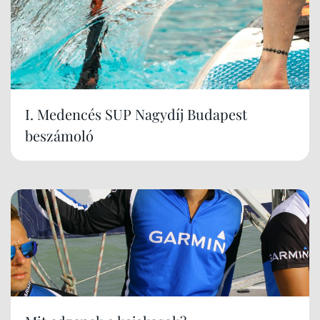
I. Medencés SUP Nagydíj Budapest
beszámoló