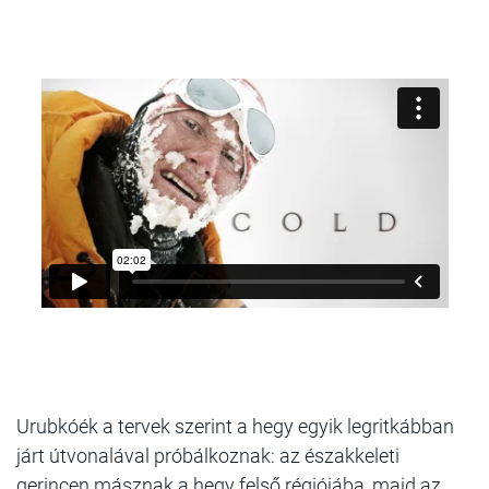
Urubkóék a tervek szerint a hegy egyik legritkábban
járt útvonalával próbálkoznak: az északkeleti
gerincen másznak a hegy felső régiójába, majd az