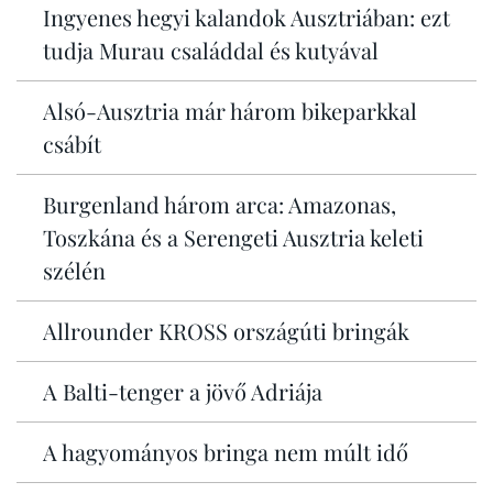
Ingyenes hegyi kalandok Ausztriában: ezt
tudja Murau családdal és kutyával
Alsó-Ausztria már három bikeparkkal
csábít
Burgenland három arca: Amazonas,
Toszkána és a Serengeti Ausztria keleti
szélén
Allrounder KROSS országúti bringák
A Balti-tenger a jövő Adriája
A hagyományos bringa nem múlt idő