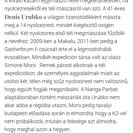
A kiváló kazah hegymászó neve megkerülhetetlen, ha
nyolcezresekről és téli mászásról van szó. A 41 éves
Denis Urubko
a világon tizenötödikként mászta
meg a 14 nyolcezrest, mindet kiegészítő oxigén
nélkül. Két nyolcezres első téli megmászása fűződik
a nevéhez: 2009-ben a Makalu, 2011-ben pedig a
Gasherbrum II csúcsát érte el a legmostohább
évszakban. Mindkét expedíción társa volt az olasz
Simone Moro. Remek párost alkotnak a téli
expedíciókon, de személyes aggodalmak miatt az
utolsó két, télen még szűz nyolcezrest nem valószínű,
hogy együtt fogják megpróbálni. A Nanga Parbat
alaptáborában történt mészárlás óta Urubko nem
akar abba a régióba utazni, Moro pedig tavalyi
budapesti előadása során is elmondta, hogy a K2-vel
nem próbálkozik, miután a felesége azt álmodta,
hogy meghal azon a hegyen.