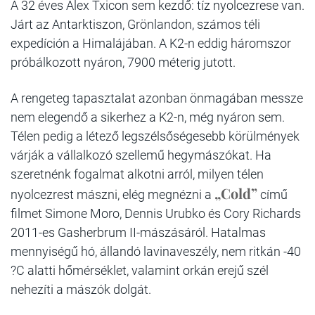
A 32 éves Alex Txicon sem kezdő: tíz nyolcezrese van.
Járt az Antarktiszon, Grönlandon, számos téli
expedíción a Himalájában. A K2-n eddig háromszor
próbálkozott nyáron, 7900 méterig jutott.
A rengeteg tapasztalat azonban önmagában messze
nem elegendő a sikerhez a K2-n, még nyáron sem.
Télen pedig a létező legszélsőségesebb körülmények
várják a vállalkozó szellemű hegymászókat. Ha
szeretnénk fogalmat alkotni arról, milyen télen
„Cold”
nyolcezrest mászni, elég megnézni a
című
filmet Simone Moro, Dennis Urubko és Cory Richards
2011-es Gasherbrum II-mászásáról. Hatalmas
mennyiségű hó, állandó lavinaveszély, nem ritkán -40
?C alatti hőmérséklet, valamint orkán erejű szél
nehezíti a mászók dolgát.