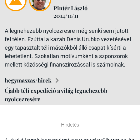
Pintér László
2014/11/11
A legnehezebb nyolcezresre még senki sem jutott
fel télen. Ezúttal a kazah Denis Urubko vezetésével
egy tapasztalt téli mászókból álló csapat kísérti a
lehetetlent. Szokatlan motívumként a szponzorok
mellett közösségi finanszírozással is számolnak.
hegymaszas/hirek
Újabb téli expedíció a világ legnehezebb
nyolcezresére
Hirdetés