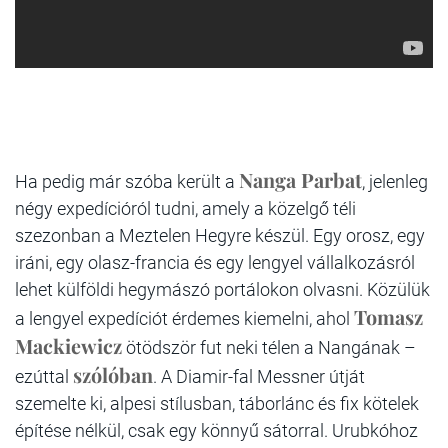
Nanga Parbat
Ha pedig már szóba került a
, jelenleg
négy expedícióról tudni, amely a közelgő téli
szezonban a Meztelen Hegyre készül. Egy orosz, egy
iráni, egy olasz-francia és egy lengyel vállalkozásról
lehet külföldi hegymászó portálokon olvasni. Közülük
Tomasz
a lengyel expedíciót érdemes kiemelni, ahol
Mackiewicz
ötödször fut neki télen a Nangának –
szólóban
ezúttal
. A Diamir-fal Messner útját
szemelte ki, alpesi stílusban, táborlánc és fix kötelek
építése nélkül, csak egy könnyű sátorral. Urubkóhoz