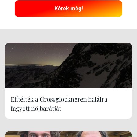
Kérek még!
Elítélték a Grossglockneren halálra
fagyott nő barátját