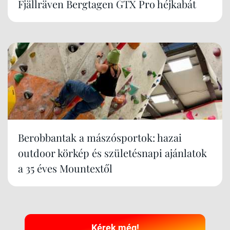
Fjällräven Bergtagen GTX Pro héjkabát
Berobbantak a mászósportok: hazai
outdoor körkép és születésnapi ajánlatok
a 35 éves Mountextől
Kérek még!