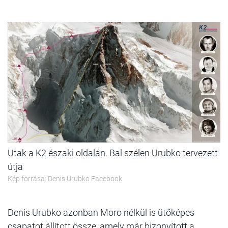
Utak a K2 északi oldalán. Bal szélen Urubko tervezett
útja
Kép forrása: Denis Urubko Facebook
Denis Urubko azonban Moro nélkül is ütőképes
csapatot állított össze, amely már bizonyított a