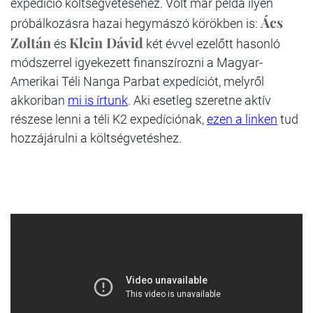
expedíció költségvetéséhez. Volt már példa ilyen
Ács
próbálkozásra hazai hegymászó körökben is:
Zoltán
Klein Dávid
és
két évvel ezelőtt hasonló
módszerrel igyekezett finanszírozni a Magyar-
Amerikai Téli Nanga Parbat expedíciót, melyről
akkoriban
mi is írtunk
. Aki esetleg szeretne aktív
részese lenni a téli K2 expedíciónak,
ezen a linken
tud
hozzájárulni a költségvetéshez.