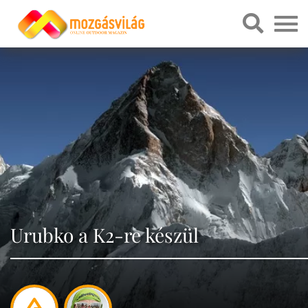
Urubko a K2-re készül