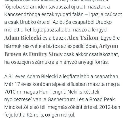
főpróba során: idén tavasszal új utat másztak a
Kancsendzönga északnyugati falán – igaz, a csúcsot
a csak Urubko érte el. Az ötfős csapatból Urubko
mellett a két legtapasztaltabb mászó a lengyel
Adam Bielecki
Alex Txikon
és a baszk
. Egyelőre
Artyom
hármuk részvétele biztos az expedícióban,
Brown
Dmitry Sinev
és
csak akkor csatlakozhat,
ha összejön számukra a hiányzó anyagi forrás.
A 31 éves Adam Bielecki a legfiatalabb a csapatban.
Már 17 éves korában alpesi stílusban mászta meg a
7010 m magas Han Tengrit. Neki is két „téli
nyolcezrese” van: a Gasherbrum I és a Broad Peak.
Mindkettőt első téli megmászóként érte el. 2012-ben
feljutott a K2-re is, oxigén nélkül.