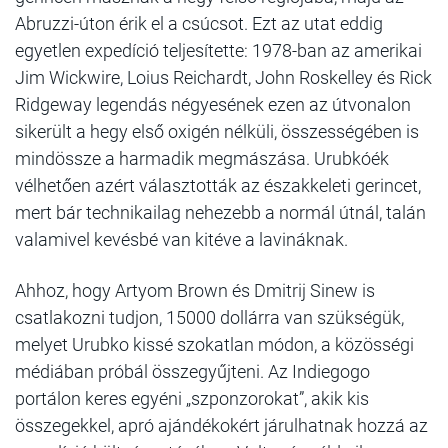
Abruzzi-úton érik el a csúcsot. Ezt az utat eddig
egyetlen expedíció teljesítette: 1978-ban az amerikai
Jim Wickwire, Loius Reichardt, John Roskelley és Rick
Ridgeway legendás négyesének ezen az útvonalon
sikerült a hegy első oxigén nélküli, összességében is
mindössze a harmadik megmászása. Urubkóék
vélhetően azért választották az északkeleti gerincet,
mert bár technikailag nehezebb a normál útnál, talán
valamivel kevésbé van kitéve a lavináknak.
Ahhoz, hogy Artyom Brown és Dmitrij Sinew is
csatlakozni tudjon, 15000 dollárra van szükségük,
melyet Urubko kissé szokatlan módon, a közösségi
médiában próbál összegyűjteni. Az Indiegogo
portálon keres egyéni „szponzorokat”, akik kis
összegekkel, apró ajándékokért járulhatnak hozzá az