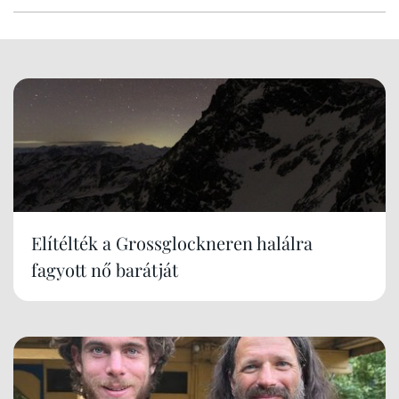
Elítélték a Grossglockneren halálra
fagyott nő barátját