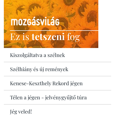
Ez is
tetszeni
fog
Kiszolgáltatva a szélnek
Szélhiány és új remények
Kenese-Keszthely Rekord jégen
Télen a jégen - jelvénygyűjtő túra
Jég veled!