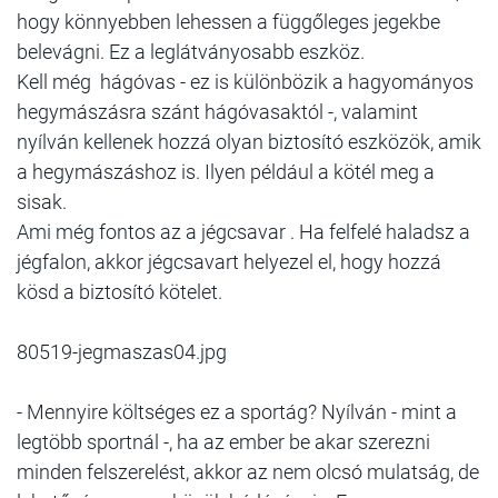
hogy könnyebben lehessen a függőleges jegekbe
belevágni. Ez a leglátványosabb eszköz.
Kell még hágóvas - ez is különbözik a hagyományos
hegymászásra szánt hágóvasaktól -, valamint
nyílván kellenek hozzá olyan biztosító eszközök, amik
a hegymászáshoz is. Ilyen például a kötél meg a
sisak.
Ami még fontos az a jégcsavar . Ha felfelé haladsz a
jégfalon, akkor jégcsavart helyezel el, hogy hozzá
kösd a biztosító kötelet.
80519-jegmaszas04.jpg
- Mennyire költséges ez a sportág? Nyílván - mint a
legtöbb sportnál -, ha az ember be akar szerezni
minden felszerelést, akkor az nem olcsó mulatság, de