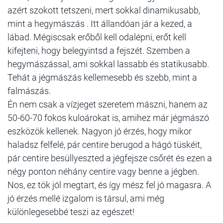
azért szokott tetszeni, mert sokkal dinamikusabb,
mint a hegymászás . Itt állandóan jár a kezed, a
lábad. Mégiscsak erőből kell odalépni, erőt kell
kifejteni, hogy belegyintsd a fejszét. Szemben a
hegymászással, ami sokkal lassabb és statikusabb.
Tehát a jégmászás kellemesebb és szebb, mint a
falmászás.
Én nem csak a vízjeget szeretem mászni, hanem az
50-60-70 fokos kuloárokat is, amihez már jégmászó
eszközök kellenek. Nagyon jó érzés, hogy mikor
haladsz felfelé, pár centire berugod a hágó tüskéit,
pár centire besüllyeszted a jégfejsze csőrét és ezen a
négy ponton néhány centire vagy benne a jégben.
Nos, ez tök jól megtart, és így mész fel jó magasra. A
jó érzés mellé izgalom is társul, ami még
különlegesebbé teszi az egészet!