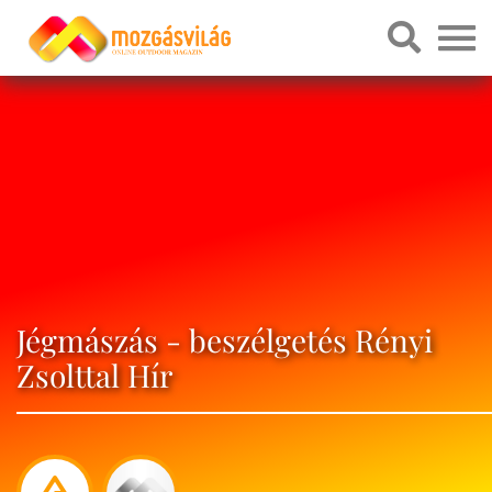
Jégmászás - beszélgetés Rényi
Zsolttal Hír