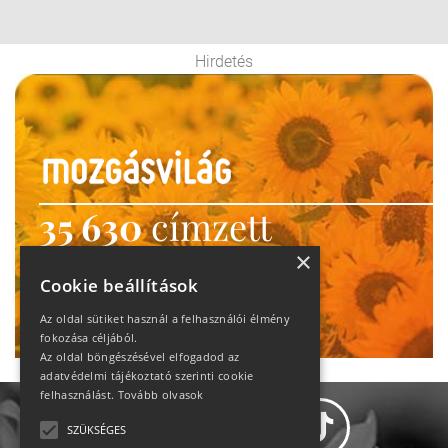
Hirdetés
35 630
címzett
heti motiváció
×
Cookie beállítások
Ne maradj le!
Az oldal sütiket használ a felhasználói élmény
fokozása céljából.
Az oldal böngészésével elfogadod az
adatvédelmi tájékoztató szerinti cookie
felhasználást.
Tovább olvasok
SZÜKSÉGES