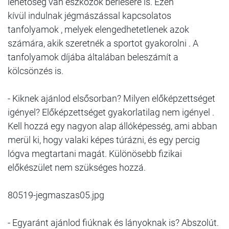
lehetőség van eszközök bérlésére is. Ezen
kívül indulnak jégmászással kapcsolatos
tanfolyamok , melyek elengedhetetlenek azok
számára, akik szeretnék a sportot gyakorolni . A
tanfolyamok díjába általában beleszámít a
kölcsönzés is.
- Kiknek ajánlod elsősorban? Milyen előképzettséget
igényel? Előképzettséget gyakorlatilag nem igényel .
Kell hozzá egy nagyon alap állóképesség, ami abban
merül ki, hogy valaki képes túrázni, és egy percig
lógva megtartani magát. Különösebb fizikai
előkészület nem szükséges hozzá.
80519-jegmaszas05.jpg
- Egyaránt ajánlod fiúknak és lányoknak is? Abszolút.