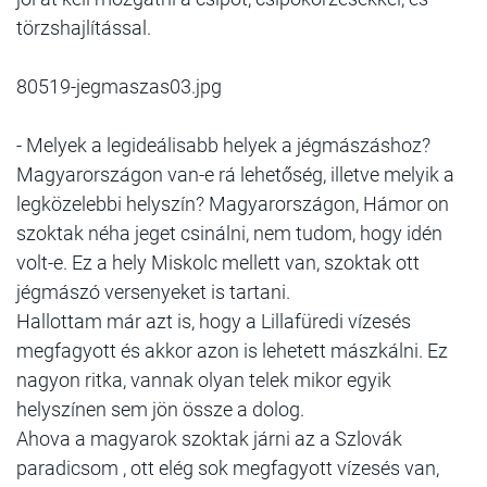
törzshajlítással.
80519-jegmaszas03.jpg
- Melyek a legideálisabb helyek a jégmászáshoz?
Magyarországon van-e rá lehetőség, illetve melyik a
legközelebbi helyszín? Magyarországon, Hámor on
szoktak néha jeget csinálni, nem tudom, hogy idén
volt-e. Ez a hely Miskolc mellett van, szoktak ott
jégmászó versenyeket is tartani.
Hallottam már azt is, hogy a Lillafüredi vízesés
megfagyott és akkor azon is lehetett mászkálni. Ez
nagyon ritka, vannak olyan telek mikor egyik
helyszínen sem jön össze a dolog.
Ahova a magyarok szoktak járni az a Szlovák
paradicsom , ott elég sok megfagyott vízesés van,