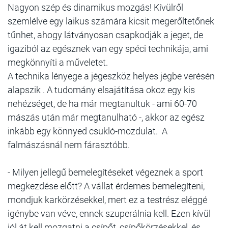
Nagyon szép és dinamikus mozgás! Kívülről
szemlélve egy laikus számára kicsit megerőltetőnek
tűnhet, ahogy látványosan csapkodják a jeget, de
igaziból az egésznek van egy spéci technikája, ami
megkönnyíti a műveletet.
A technika lényege a jégeszköz helyes jégbe verésén
alapszik . A tudomány elsajátítása okoz egy kis
nehézséget, de ha már megtanultuk - ami 60-70
mászás után már megtanulható -, akkor az egész
inkább egy könnyed csukló-mozdulat. A
falmászásnál nem fárasztóbb.
- Milyen jellegű bemelegítéseket végeznek a sport
megkezdése előtt? A vállat érdemes bemelegíteni,
mondjuk karkörzésekkel, mert ez a testrész eléggé
igénybe van véve, ennek szuperálnia kell. Ezen kívül
jól át kell mozgatni a csípőt, csípőkörzésekkel, és