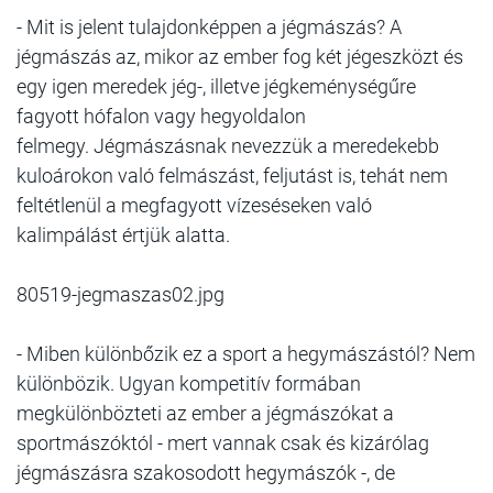
- Mit is jelent tulajdonképpen a jégmászás? A
jégmászás az, mikor az ember fog két jégeszközt és
egy igen meredek jég-, illetve jégkeménységűre
fagyott hófalon vagy hegyoldalon
felmegy. Jégmászásnak nevezzük a meredekebb
kuloárokon való felmászást, feljutást is, tehát nem
feltétlenül a megfagyott vízeséseken való
kalimpálást értjük alatta.
80519-jegmaszas02.jpg
- Miben különbőzik ez a sport a hegymászástól? Nem
különbözik. Ugyan kompetitív formában
megkülönbözteti az ember a jégmászókat a
sportmászóktól - mert vannak csak és kizárólag
jégmászásra szakosodott hegymászók -, de