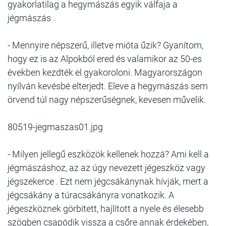
gyakorlatilag a hegymászás egyik válfaja a
jégmászás .
- Mennyire népszerű, illetve mióta űzik? Gyanítom,
hogy ez is az Alpokból ered és valamikor az 50-es
években kezdték el gyakoroloni. Magyarországon
nyílván kevésbé elterjedt. Eleve a hegymászás sem
örvend túl nagy népszerűségnek, kevesen művelik.
80519-jegmaszas01.jpg
- Milyen jellegű eszközök kellenek hozzá? Ami kell a
jégmászáshoz, az az úgy nevezett jégeszköz vagy
jégszekerce . Ezt nem jégcsákánynak hívják, mert a
jégcsákány a túracsákányra vonatkozik. A
jégeszköznek görbített, hajlított a nyele és élesebb
szögben csapódik vissza a csőre annak érdekében,