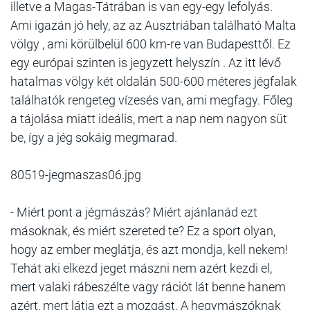
illetve a Magas-Tátrában is van egy-egy lefolyás.
Ami igazán jó hely, az az Ausztriában található Malta
völgy , ami körülbelül 600 km-re van Budapesttől. Ez
egy európai szinten is jegyzett helyszín . Az itt lévő
hatalmas völgy két oldalán 500-600 méteres jégfalak
találhatók rengeteg vízesés van, ami megfagy. Főleg
a tájolása miatt ideális, mert a nap nem nagyon süt
be, így a jég sokáig megmarad.
80519-jegmaszas06.jpg
- Miért pont a jégmászás? Miért ajánlanád ezt
másoknak, és miért szereted te? Ez a sport olyan,
hogy az ember meglátja, és azt mondja, kell nekem!
Tehát aki elkezd jeget mászni nem azért kezdi el,
mert valaki rábeszélte vagy rációt lát benne hanem
azért, mert látja ezt a mozgást. A hegymászóknak