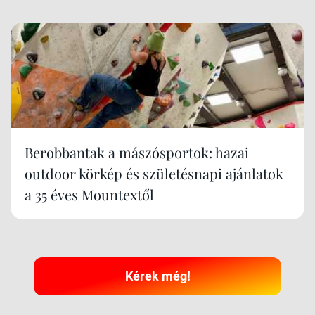
Berobbantak a mászósportok: hazai
outdoor körkép és születésnapi ajánlatok
a 35 éves Mountextől
Kérek még!