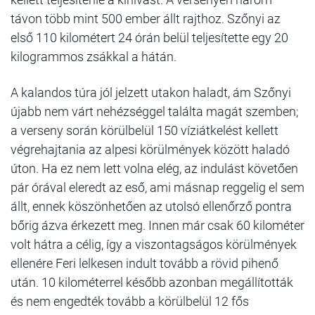
távon több mint 500 ember állt rajthoz. Szőnyi az
első 110 kilométert 24 órán belül teljesítette egy 20
kilogrammos zsákkal a hátán.
A kalandos túra jól jelzett utakon haladt, ám Szőnyi
újabb nem várt nehézséggel találta magát szemben;
a verseny során körülbelül 150 víziátkelést kellett
végrehajtania az alpesi körülmények között haladó
úton. Ha ez nem lett volna elég, az indulást követően
pár órával eleredt az eső, ami másnap reggelig el sem
állt, ennek köszönhetően az utolsó ellenőrző pontra
bőrig ázva érkezett meg. Innen már csak 60 kilométer
volt hátra a célig, így a viszontagságos körülmények
ellenére Feri lelkesen indult tovább a rövid pihenő
után. 10 kilométerrel később azonban megállították
és nem engedték tovább a körülbelül 12 fős