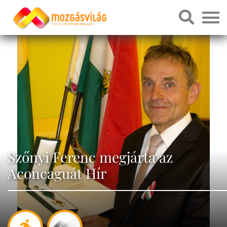
Szőnyi Ferenc megjárta az
Aconcaguát Hír