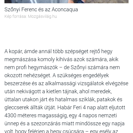
Szőnyi Ferenc és az Aconcaqua
Kép forrása: Mozgásvilág.hu
A kopár, ámde annál több szépséget rejtő hegy
megmászása komoly kihívás azok számára, akik
nem profi hegymászók – de Szőnyi számára nem
okozott nehézséget. A szükséges engedélyek
beszerzése és az alkalmassági vizsgálatok elvégzése
után nekivágott a kietlen tájnak, ahol meredek,
úttalan utakon járt és hatalmas sziklák, patakok és
gleccserek állták útját. Habár Feri 4 nap alatt eljutott
4300 méteres magasságig, egy 4 napos nemzeti
ünnep és a szezonzárás miatt mindössze egy napja
volt, hogy felérjen a hegy csúcsára – egy esély az