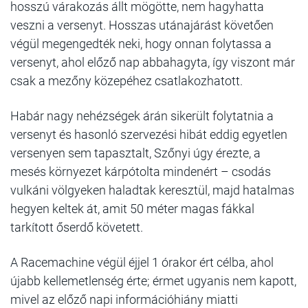
hosszú várakozás állt mögötte, nem hagyhatta
veszni a versenyt. Hosszas utánajárást követően
végül megengedték neki, hogy onnan folytassa a
versenyt, ahol előző nap abbahagyta, így viszont már
csak a mezőny közepéhez csatlakozhatott.
Habár nagy nehézségek árán sikerült folytatnia a
versenyt és hasonló szervezési hibát eddig egyetlen
versenyen sem tapasztalt, Szőnyi úgy érezte, a
mesés környezet kárpótolta mindenért – csodás
vulkáni völgyeken haladtak keresztül, majd hatalmas
hegyen keltek át, amit 50 méter magas fákkal
tarkított őserdő követett.
A Racemachine végül éjjel 1 órakor ért célba, ahol
újabb kellemetlenség érte; érmet ugyanis nem kapott,
mivel az előző napi információhiány miatti