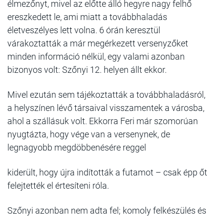
élmezőnyt, mivel az előtte álló hegyre nagy felhő
ereszkedett le, ami miatt a továbbhaladás
életveszélyes lett volna. 6 órán keresztül
várakoztatták a már megérkezett versenyzőket
minden információ nélkül, egy valami azonban
bizonyos volt: Szőnyi 12. helyen állt ekkor.
Mivel ezután sem tájékoztatták a továbbhaladásról,
a helyszínen lévő társaival visszamentek a városba,
ahol a szállásuk volt. Ekkorra Feri már szomorúan
nyugtázta, hogy vége van a versenynek, de
legnagyobb megdöbbenésére reggel
kiderült, hogy újra indították a futamot – csak épp őt
felejtették el értesíteni róla.
Szőnyi azonban nem adta fel; komoly felkészülés és