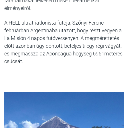
fáradalmakat lelkesen mesélt dél-amerikai
élményeiről.
A HELL ultratriatlonista futója, Szőnyi Ferenc
februárban Argentínába utazott, hogy részt vegyen a
La Misión 4 napos futóversenyen. A megmérettetés
előtt azonban úgy döntött, beteljesíti egy régi vágyát,
és megmássza az Aconcagua hegység 6961méteres
csúcsát.