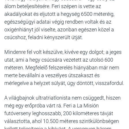
álom beteljesítésére. Feri szépen is vette az
akadályokat és eljutott a hegység 6500 méteréig,
egészségügyi adatai végig rendben voltak és az
oxigénhiányt jól viselte, azonban egészen közel a
csúcshoz, feladni kényszerült útját.
Mindenre fel volt készülve, kivéve egy dolgot; a jeges
utat, ami a hegy csúcsára vezetett az utolsó 600
méteren. Megfelelő felszerelés hiányában már nem
merte bevállalni a veszélyes útszakaszt és
mérlegelve a helyzet súlyát, úgy döntött, visszafordul.
A világbajnok ultratriatlonista nem csüggedt, hiszen
még egy erőpróba várt rá. Feri a La Misión
futóverseny leghosszabb, 200 kilométeres távját
választotta, ahol 10.500 méteres szintkülönbségen
kellett teljesítenie a kihívást. A versenyen három