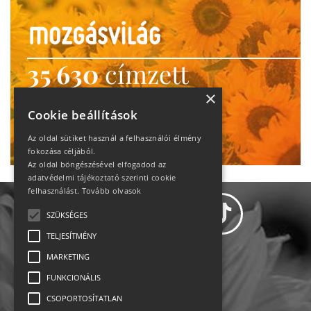
35 630
címzett
heti motiváció
×
Cookie beállítások
Ne maradj le!
Az oldal sütiket használ a felhasználói élmény
fokozása céljából.
Az oldal böngészésével elfogadod az
adatvédelmi tájékoztató szerinti cookie
felhasználást.
Tovább olvasok
SZÜKSÉGES
TELJESÍTMÉNY
MARKETING
Adatvédelem
FUNKCIONÁLIS
CSOPORTOSÍTATLAN
Állásajánlatok