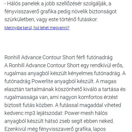
- Hálós panelek a jobb szellőzésér szolgálják, a
fényvisszaverő grafika pedig növelik biztonságot
szürkületben, vagy este történő futáskor.
Mennyibe kerül, hol lehet megvenni?
Ronhill Advance Contour Short férfi futónadrág
A Ronhill Advance Contour Short egy rendkívül erős,
rugalmas anyagból készült kényelmes futónadrág. A
futónadrág Powerlite anyagból készült. A magas
elasztán tartalmának köszönhető kiváló a tartása és
rugalmassága van, ami nagyon komfortos érzést
biztosít futás közben. A futással magaddal viheted
kedvenc mp3 lejátszódat: Power-mesh hálós
anyagból készült hátsó zseb segít ebben neked.
Ezenkivül még fényvisszaverő grafika, lapos