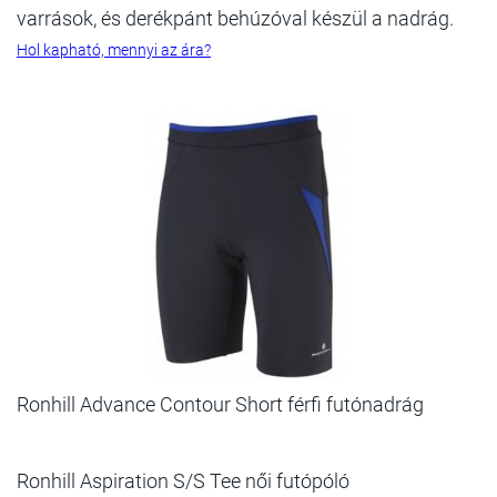
varrások, és derékpánt behúzóval készül a nadrág.
Hol kapható, mennyi az ára?
Ronhill Advance Contour Short férfi futónadrág
Ronhill Aspiration S/S Tee női futópóló