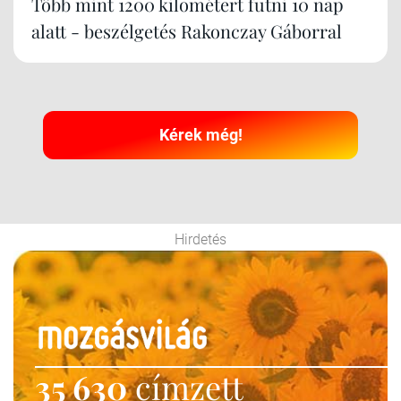
Több mint 1200 kilométert futni 10 nap
alatt - beszélgetés Rakonczay Gáborral
Kérek még!
Hirdetés
35 630
címzett