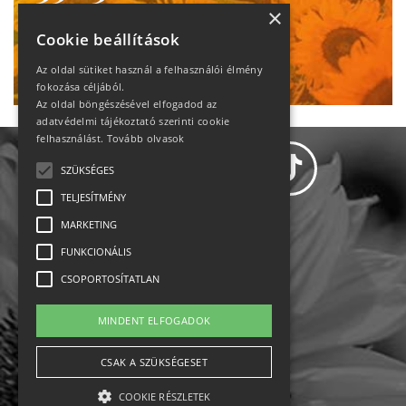
heti motiváció
×
Cookie beállítások
Ne maradj le!
Az oldal sütiket használ a felhasználói élmény
fokozása céljából.
Az oldal böngészésével elfogadod az
adatvédelmi tájékoztató szerinti cookie
felhasználást.
Tovább olvasok
SZÜKSÉGES
TELJESÍTMÉNY
MARKETING
Adatvédelem
FUNKCIONÁLIS
CSOPORTOSÍTATLAN
Állásajánlatok
MINDENT ELFOGADOK
Impresszum-kapcsolat
CSAK A SZÜKSÉGESET
Jogi nyilatkozat
COOKIE RÉSZLETEK