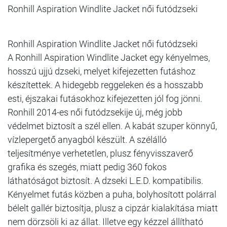
Ronhill Aspiration Windlite Jacket női futódzseki
Ronhill Aspiration Windlite Jacket női futódzseki
A Ronhill Aspiration Windlite Jacket egy kényelmes,
hosszú ujjú dzseki, melyet kifejezetten futáshoz
készítettek. A hidegebb reggeleken és a hosszabb
esti, éjszakai futásokhoz kifejezetten jól fog jönni.
Ronhill 2014-es női futódzsekije új, még jobb
védelmet biztosít a szél ellen. A kabát szuper könnyű,
vízlepergető anyagból készült. A szélálló
teljesítménye verhetetlen, plusz fényvisszaverő
grafika és szegés, miatt pedig 360 fokos
láthatóságot biztosít. A dzseki L.E.D. kompatibilis.
Kényelmet futás közben a puha, bolyhosított polárral
bélelt gallér biztosítja, plusz a cipzár kialakítása miatt
nem dörzsöli ki az állat. Illetve egy kézzel állítható