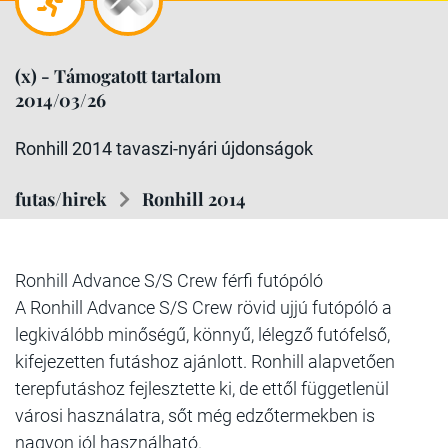
(x) - Támogatott tartalom
2014/03/26
Ronhill 2014 tavaszi-nyári újdonságok
futas/hirek
Ronhill 2014
Ronhill Advance S/S Crew férfi futópóló
A Ronhill Advance S/S Crew rövid ujjú futópóló a
legkiválóbb minőségű, könnyű, lélegző futófelső,
kifejezetten futáshoz ajánlott. Ronhill alapvetően
terepfutáshoz fejlesztette ki, de ettől függetlenül
városi használatra, sőt még edzőtermekben is
nagyon jól használható.