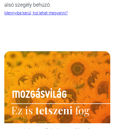
alsó szegély behúzó.
Mennyibe kerül, hol lehet megvenni?
Ez is
tetszeni
fog