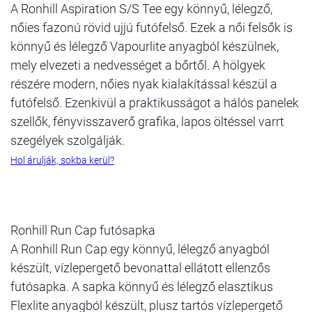
A Ronhill Aspiration S/S Tee egy könnyű, lélegző,
nőies fazonú rövid ujjú futófelső. Ezek a női felsők is
könnyű és lélegző Vapourlite anyagból készülnek,
mely elvezeti a nedvességet a bőrtől. A hölgyek
részére modern, nőies nyak kialakítással készül a
futófelső. Ezenkivül a praktikusságot a hálós panelek
szellők, fényvisszaverő grafika, lapos öltéssel varrt
szegélyek szolgálják.
Hol árulják, sokba kerül?
Ronhill Run Cap futósapka
A Ronhill Run Cap egy könnyű, lélegző anyagból
készült, vízlepergető bevonattal ellátott ellenzős
futósapka. A sapka könnyű és lélegző elasztikus
Flexlite anyagból készült, plusz tartós vízlepergető