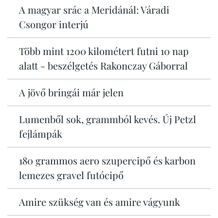
A magyar srác a Meridánál: Váradi
Csongor interjú
Több mint 1200 kilométert futni 10 nap
alatt - beszélgetés Rakonczay Gáborral
A jövő bringái már jelen
Lumenből sok, grammból kevés. Új Petzl
fejlámpák
180 grammos aero szupercipő és karbon
lemezes gravel futócipő
Amire szükség van és amire vágyunk