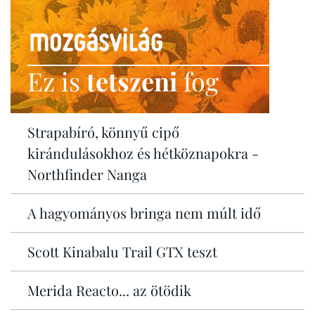
Ez is
tetszeni
fog
Strapabíró, könnyű cipő
kirándulásokhoz és hétköznapokra -
Northfinder Nanga
A hagyományos bringa nem múlt idő
Scott Kinabalu Trail GTX teszt
Merida Reacto... az ötödik