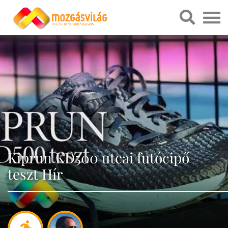
Kiprun KD500 utcai futócipő
teszt Hír