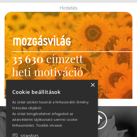
Hirdetés
35 630
címzett
heti motiváció
Ne maradj le!
×
Cookie beállítások
Az oldal sütiket használ a felhasználói élmény
fokozása céljából.
Az oldal böngészésével elfogadod az
adatvédelmi tájékoztató szerinti cookie
felhasználást.
Tovább olvasok
SZÜKSÉGES