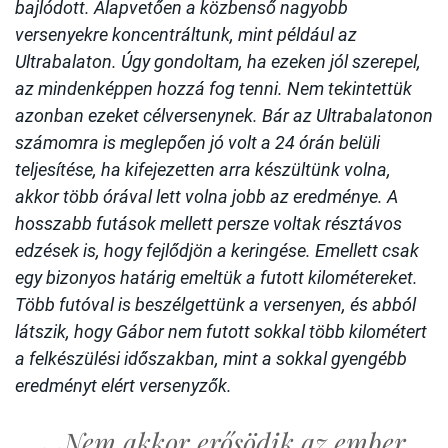
bajlódott. Alapvetően a közbenső nagyobb
versenyekre koncentráltunk, mint például az
Ultrabalaton. Úgy gondoltam, ha ezeken jól szerepel,
az mindenképpen hozzá fog tenni. Nem tekintettük
azonban ezeket célversenynek. Bár az Ultrabalatonon
számomra is meglepően jó volt a 24 órán belüli
teljesítése, ha kifejezetten arra készültünk volna,
akkor több órával lett volna jobb az eredménye. A
hosszabb futások mellett persze voltak résztávos
edzések is, hogy fejlődjön a keringése. Emellett csak
egy bizonyos határig emeltük a futott kilométereket.
Több futóval is beszélgettünk a versenyen, és abból
látszik, hogy Gábor nem futott sokkal több kilométert
a felkészülési időszakban, mint a sokkal gyengébb
eredményt elért versenyzők.
Nem akkor erősödik az ember,