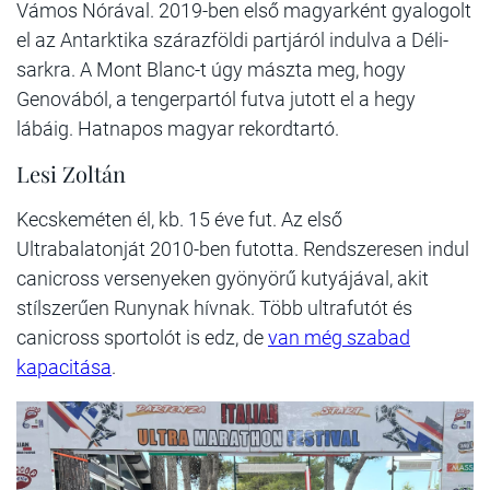
Vámos Nórával. 2019-ben első magyarként gyalogolt
el az Antarktika szárazföldi partjáról indulva a Déli-
sarkra. A Mont Blanc-t úgy mászta meg, hogy
Genovából, a tengerpartól futva jutott el a hegy
lábáig. Hatnapos magyar rekordtartó.
Lesi Zoltán
Kecskeméten él, kb. 15 éve fut. Az első
Ultrabalatonját 2010-ben futotta. Rendszeresen indul
canicross versenyeken gyönyörű kutyájával, akit
stílszerűen Runynak hívnak. Több ultrafutót és
canicross sportolót is edz, de
van még szabad
kapacitása
.