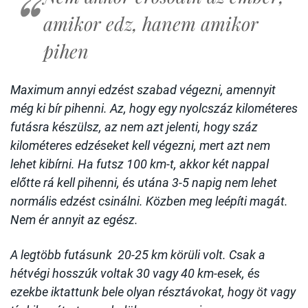
amikor edz, hanem amikor
pihen
Maximum annyi edzést szabad végezni, amennyit
még ki bír pihenni. Az, hogy egy nyolcszáz kilométeres
futásra készülsz, az nem azt jelenti, hogy száz
kilométeres edzéseket kell végezni, mert azt nem
lehet kibírni. Ha futsz 100 km-t, akkor két nappal
előtte rá kell pihenni, és utána 3-5 napig nem lehet
normális edzést csinálni. Közben meg leépíti magát.
Nem ér annyit az egész.
A legtöbb futásunk 20-25 km körüli volt. Csak a
hétvégi hosszúk voltak 30 vagy 40 km-esek, és
ezekbe iktattunk bele olyan résztávokat, hogy öt vagy