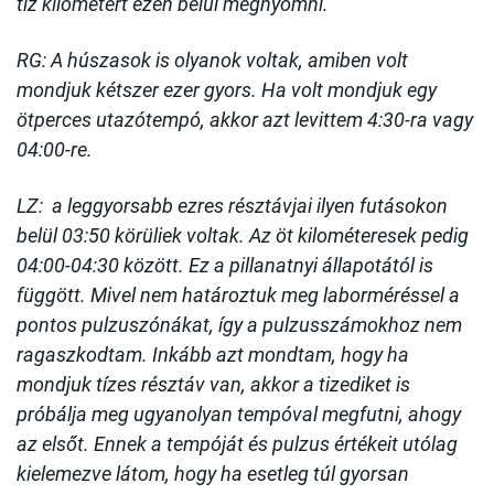
tíz kilométert ezen belül megnyomni.
RG: A húszasok is olyanok voltak, amiben volt
mondjuk kétszer ezer gyors. Ha volt mondjuk egy
ötperces utazótempó, akkor azt levittem 4:30-ra vagy
04:00-re.
LZ: a leggyorsabb ezres résztávjai ilyen futásokon
belül 03:50 körüliek voltak. Az öt kilométeresek pedig
04:00-04:30 között. Ez a pillanatnyi állapotától is
függött. Mivel nem határoztuk meg laborméréssel a
pontos pulzuszónákat, így a pulzusszámokhoz nem
ragaszkodtam. Inkább azt mondtam, hogy ha
mondjuk tízes résztáv van, akkor a tizediket is
próbálja meg ugyanolyan tempóval megfutni, ahogy
az elsőt. Ennek a tempóját és pulzus értékeit utólag
kielemezve látom, hogy ha esetleg túl gyorsan