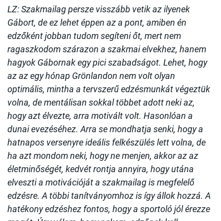
LZ: Szakmailag persze visszább vetik az ilyenek
Gábort, de ez lehet éppen az a pont, amiben én
edzőként jobban tudom segíteni őt, mert nem
ragaszkodom szárazon a szakmai elvekhez, hanem
hagyok Gábornak egy pici szabadságot. Lehet, hogy
az az egy hónap Grönlandon nem volt olyan
optimális, mintha a tervszerű edzésmunkát végeztük
volna, de mentálisan sokkal többet adott neki az,
hogy azt élvezte, arra motivált volt. Hasonlóan a
dunai evezéséhez. Arra se mondhatja senki, hogy a
hatnapos versenyre ideális felkészülés lett volna, de
ha azt mondom neki, hogy ne menjen, akkor az az
életminőségét, kedvét rontja annyira, hogy utána
elveszti a motivációját a szakmailag is megfelelő
edzésre. A többi tanítványomhoz is így állok hozzá. A
hatékony edzéshez fontos, hogy a sportoló jól érezze