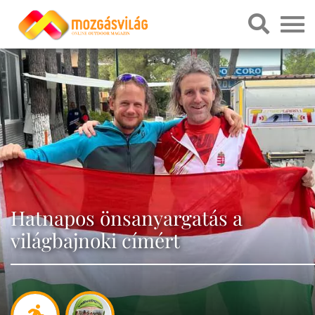
Hatnapos önsanyargatás a
világbajnoki címért