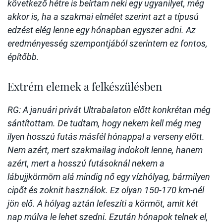
következő hétre is beírtam neki egy ugyanilyet, még
akkor is, ha a szakmai elmélet szerint azt a típusú
edzést elég lenne egy hónapban egyszer adni. Az
eredményesség szempontjából szerintem ez fontos,
építőbb.
Extrém elemek a felkészülésben
RG: A januári privát Ultrabalaton előtt konkrétan még
sántítottam. De tudtam, hogy nekem kell még meg
ilyen hosszú futás másfél hónappal a verseny előtt.
Nem azért, mert szakmailag indokolt lenne, hanem
azért, mert a hosszú futásoknál nekem a
lábujjkörmöm alá mindig nő egy vízhólyag, bármilyen
cipőt és zoknit használok. Ez olyan 150-170 km-nél
jön elő. A hólyag aztán lefeszíti a körmöt, amit két
nap múlva le lehet szedni. Ezután hónapok telnek el,