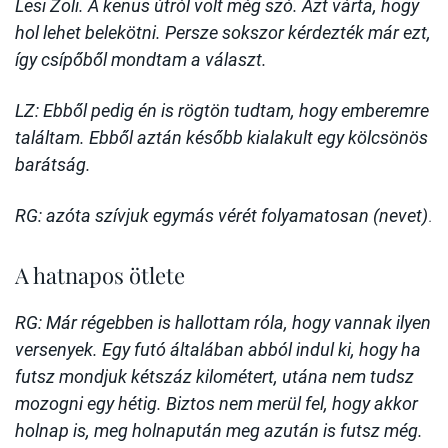
Lesi Zoli. A kenus útról volt még szó. Azt várta, hogy
hol lehet belekötni. Persze sokszor kérdezték már ezt,
így csípőből mondtam a választ.
LZ: Ebből pedig én is rögtön tudtam, hogy emberemre
találtam. Ebből aztán később kialakult egy kölcsönös
barátság.
RG: azóta szívjuk egymás vérét folyamatosan (nevet)
.
A hatnapos ötlete
RG: Már régebben is hallottam róla, hogy vannak ilyen
versenyek. Egy futó általában abból indul ki, hogy ha
futsz mondjuk kétszáz kilométert, utána nem tudsz
mozogni egy hétig. Biztos nem merül fel, hogy akkor
holnap is, meg holnapután meg azután is futsz még.