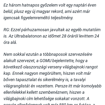
Ez három hatnapos győzelem volt egy naptári éven
belül, plusz egy új magyar rekord, ami azért már
igencsak figyelemreméltó teljesítmény.
RG: Ezzel párhuzamosan javultak az egyéb mutatóim
is. Az Ultrabalatonon az időmet 28 óráról levittem 24
óra alá.
Nem sokkal ezután a többnaposok szervezésére
alakult szervezet, a GOMU bejelentette, hogy a
következő olaszországi verseny világbajnoki rangot
kap. Ennek nagyon megörültem, hiszen volt már
bőven tapasztalat és sikerélmény is, a tavalyi
világranglistát én vezettem. Persze itt már komolyabb
ellenfelekkel kellett szembenéznem, hiszen a
világbajnoki cím lehetősége sokakat vonzott. A
norvég ellenfelemnek volt már 880 km-es futása, a