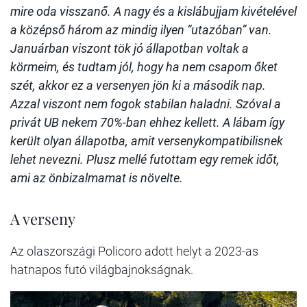
mire oda visszanő. A nagy és a kislábujjam kivételével
a középső három az mindig ilyen “utazóban” van.
Januárban viszont tök jó állapotban voltak a
körmeim, és tudtam jól, hogy ha nem csapom őket
szét, akkor ez a versenyen jön ki a második nap.
Azzal viszont nem fogok stabilan haladni. Szóval a
privát UB nekem 70%-ban ehhez kellett. A lábam így
került olyan állapotba, amit versenykompatibilisnek
lehet nevezni. Plusz mellé futottam egy remek időt,
ami az önbizalmamat is növelte.
A verseny
Az olaszországi Policoro adott helyt a 2023-as
hatnapos futó világbajnokságnak.