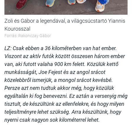
Zoli és Gábor a legendával, a világcsúcstartó Yiannis
Kourosszal
Forrás: Rakonczay Gábor
LZ: Csak ebben a 36 kilométerben van hat ember.
Viszont az aktív futók között összesen három ember
van, aki futott valaha 900 km felett. Közülük kettő
munkásságát, Joe Fejest és az angol srácot
közelebbről ismerjük, a mongol srácot kevésbé.
Persze azt nem tudtuk akkor még, hogy közülük
egyáltalán ki fog benevezni. Ez aztán a versenyig még
tisztult, de készültünk az ellenfelekre, és hogy milyen
teljesítményre lehet szükség. Arra készültünk, hogy
nyerni csak nagyon sok kilométerrel lehet.