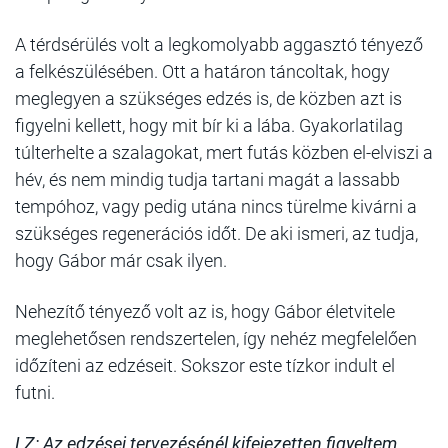
A térdsérülés volt a legkomolyabb aggasztó tényező
a felkészülésében. Ott a határon táncoltak, hogy
meglegyen a szükséges edzés is, de közben azt is
figyelni kellett, hogy mit bír ki a lába. Gyakorlatilag
túlterhelte a szalagokat, mert futás közben el-elviszi a
hév, és nem mindig tudja tartani magát a lassabb
tempóhoz, vagy pedig utána nincs türelme kivárni a
szükséges regenerációs időt. De aki ismeri, az tudja,
hogy Gábor már csak ilyen.
Nehezítő tényező volt az is, hogy Gábor életvitele
meglehetősen rendszertelen, így nehéz megfelelően
időzíteni az edzéseit. Sokszor este tízkor indult el
futni.
LZ: Az edzései tervezésénél kifejezetten figyeltem