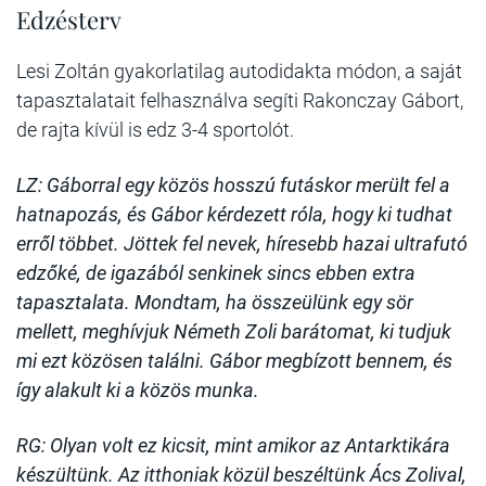
Edzésterv
Lesi Zoltán gyakorlatilag autodidakta módon, a saját
tapasztalatait felhasználva segíti Rakonczay Gábort,
de rajta kívül is edz 3-4 sportolót.
LZ: Gáborral egy közös hosszú futáskor merült fel a
hatnapozás, és Gábor kérdezett róla, hogy ki tudhat
erről többet. Jöttek fel nevek, híresebb hazai ultrafutó
edzőké, de igazából senkinek sincs ebben extra
tapasztalata. Mondtam, ha összeülünk egy sör
mellett, meghívjuk Németh Zoli barátomat, ki tudjuk
mi ezt közösen találni. Gábor megbízott bennem, és
így alakult ki a közös munka.
RG: Olyan volt ez kicsit, mint amikor az Antarktikára
készültünk. Az itthoniak közül beszéltünk Ács Zolival,