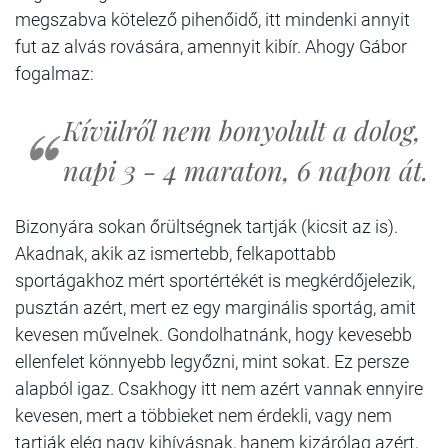
megszabva kötelező pihenőidő, itt mindenki annyit
fut az alvás rovására, amennyit kibír. Ahogy Gábor
fogalmaz:
Kívülről nem bonyolult a dolog,
napi 3 - 4 maraton, 6 napon át.
Bizonyára sokan őrültségnek tartják (kicsit az is).
Akadnak, akik az ismertebb, felkapottabb
sportágakhoz mért sportértékét is megkérdőjelezik,
pusztán azért, mert ez egy marginális sportág, amit
kevesen művelnek. Gondolhatnánk, hogy kevesebb
ellenfelet könnyebb legyőzni, mint sokat. Ez persze
alapból igaz. Csakhogy itt nem azért vannak ennyire
kevesen, mert a többieket nem érdekli, vagy nem
tartják elég nagy kihívásnak, hanem kizárólag azért,