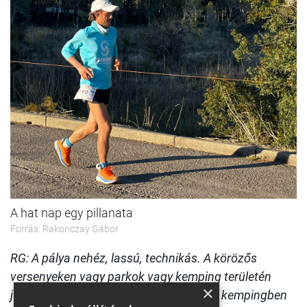
A hat nap egy pillanata
Forrás: Rakonczay Gábor
RG: A pálya nehéz, lassú, technikás. A körözős
versenyeken vagy parkok vagy kemping területén
×
jelölik ki pályát. Mivel ez többnapos, ez kempingben