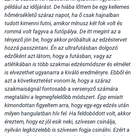
például az időjárást. De hiába lőttem be egy kellemes
hőmérsékletű száraz napot, ha ő csak hajnalban
tudott kimenni futni, amikor mínusz két fok volt és
rommá volt fagyva a futópálya. De itt megint az a
tényező jön be, hogy akkor próbáltuk az edzéstervet
hozzá passzintani. Én az ultrafutásban dolgozó
edzőként azt látom, hogy a futásban, vagy az
atlétikában is több szakmai edzésmódszer és elmélet
is elvezethet ugyanarra a kiváló eredményre. Ebből én
azt a következtetést vonom le, hogy a száraz
szakmaiságnál fontosabb a versenyző számára
megtalálni a legmegfelelőbb módszert. Épp emiatt
kimondottan figyeltem arra, hogy egy-egy edzés után
milyen hangulatban hív fel. Ha feldobódott volt, akkor
éreztem, hogy ez jól esik neki, szívesen csinálja,
nyilván legközelebb is szívesen fogja csinálni. Ezért a