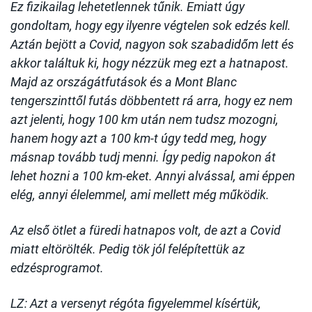
Ez fizikailag lehetetlennek tűnik. Emiatt úgy
gondoltam, hogy egy ilyenre végtelen sok edzés kell.
Aztán bejött a Covid, nagyon sok szabadidőm lett és
akkor találtuk ki, hogy nézzük meg ezt a hatnapost.
Majd az országátfutások és a Mont Blanc
tengerszinttől futás döbbentett rá arra, hogy ez nem
azt jelenti, hogy 100 km után nem tudsz mozogni,
hanem hogy azt a 100 km-t úgy tedd meg, hogy
másnap tovább tudj menni. Így pedig napokon át
lehet hozni a 100 km-eket. Annyi alvással, ami éppen
elég, annyi élelemmel, ami mellett még működik.
Az első ötlet a füredi hatnapos volt, de azt a Covid
miatt eltörölték. Pedig tök jól felépítettük az
edzésprogramot.
LZ: Azt a versenyt régóta figyelemmel kísértük,