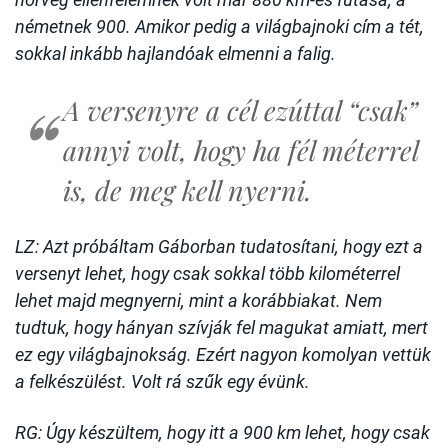
németnek 900. Amikor pedig a világbajnoki cím a tét,
sokkal inkább hajlandóak elmenni a falig.
A versenyre a cél ezúttal “csak”
annyi volt, hogy ha fél méterrel
is, de meg kell nyerni.
L
Z: Azt próbáltam Gáborban tudatosítani, hogy ezt a
versenyt lehet, hogy csak sokkal több kilométerrel
lehet majd megnyerni, mint a korábbiakat. Nem
tudtuk, hogy hányan szívják fel magukat amiatt, mert
ez egy világbajnokság. Ezért nagyon komolyan vettük
a felkészülést. Volt rá szűk egy évünk.
RG: Úgy készültem, hogy itt a 900 km lehet, hogy csak