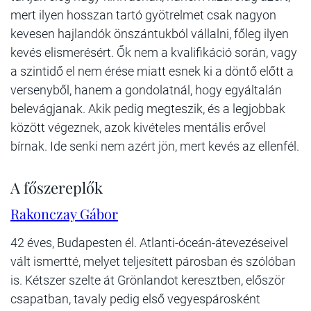
mert ilyen hosszan tartó gyötrelmet csak nagyon
kevesen hajlandók önszántukból vállalni, főleg ilyen
kevés elismerésért. Ők nem a kvalifikáció során, vagy
a szintidő el nem érése miatt esnek ki a döntő előtt a
versenyből, hanem a gondolatnál, hogy egyáltalán
belevágjanak. Akik pedig megteszik, és a legjobbak
között végeznek, azok kivételes mentális erővel
bírnak. Ide senki nem azért jön, mert kevés az ellenfél.
A főszereplők
Rakonczay Gábor
42 éves, Budapesten él. Atlanti-óceán-átevezéseivel
vált ismertté, melyet teljesített párosban és szólóban
is. Kétszer szelte át Grönlandot keresztben, először
csapatban, tavaly pedig első vegyespárosként