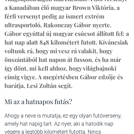
a Kanadában élő magyar Brown Viktória, a
férfi versenyt pedig az ismert extrém
ultrasportoló, Rakonczay Gábor nyerte.
Gábor egyúttal új magyar csúcsot állított fel: a
hat nap alatt 848 kilométert futott. Kíváncsiak
voltunk rá, hogy mi vesz rá valakit, hogy
önszántából hat napon át fusson, és ha már
így dönt, mi kell ahhoz, hogy világbajnoki
címig vigye. A megértésben Gábor edzője és
barátja, Lesi Zoltán segít.
Mi az a hatnapos futás?
Ahogy a neve is mutatja, ez egy olyan futóverseny,
amely hat napig tart. Az nyer, aki a hatodik nap
végére a legtöbb kilométert futotta. Nincs