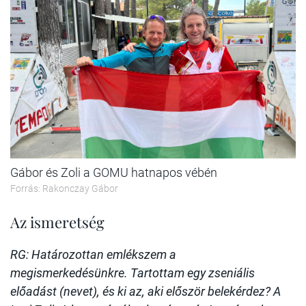
Gábor és Zoli a GOMU hatnapos vébén
Forrás: Rakonczay Gábor
Az ismeretség
RG: Határozottan emlékszem a
megismerkedésünkre. Tartottam egy zseniális
előadást (nevet), és ki az, aki először belekérdez? A