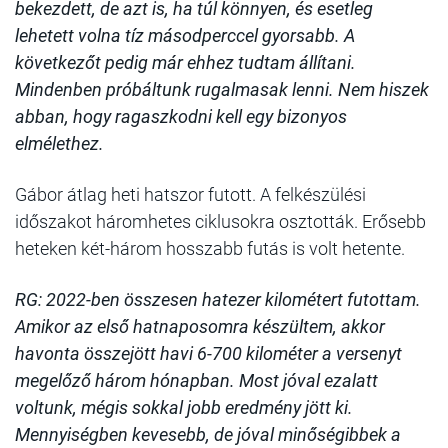
bekezdett, de azt is, ha túl könnyen, és esetleg
lehetett volna tíz másodperccel gyorsabb. A
következőt pedig már ehhez tudtam állítani.
Mindenben próbáltunk rugalmasak lenni. Nem hiszek
abban, hogy ragaszkodni kell egy bizonyos
elmélethez.
Gábor átlag heti hatszor futott. A felkészülési
időszakot háromhetes ciklusokra osztották. Erősebb
heteken két-három hosszabb futás is volt hetente.
RG: 2022-ben összesen hatezer kilométert futottam.
Amikor az első hatnaposomra készültem, akkor
havonta összejött havi 6-700 kilométer a versenyt
megelőző három hónapban. Most jóval ezalatt
voltunk, mégis sokkal jobb eredmény jött ki.
Mennyiségben kevesebb, de jóval minőségibbek a