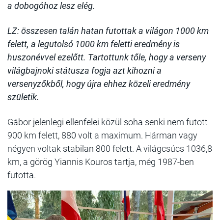
a dobogóhoz lesz elég.
LZ: összesen talán hatan futottak a világon 1000 km
felett, a legutolsó 1000 km feletti eredmény is
huszonévvel ezelőtt. Tartottunk tőle, hogy a verseny
világbajnoki státusza fogja azt kihozni a
versenyzőkből, hogy újra ehhez közeli eredmény
születik.
Gábor jelenlegi ellenfelei közül soha senki nem futott
900 km felett, 880 volt a maximum. Hárman vagy
négyen voltak stabilan 800 felett. A világcsúcs 1036,8
km, a görög Yiannis Kouros tartja, még 1987-ben
futotta.