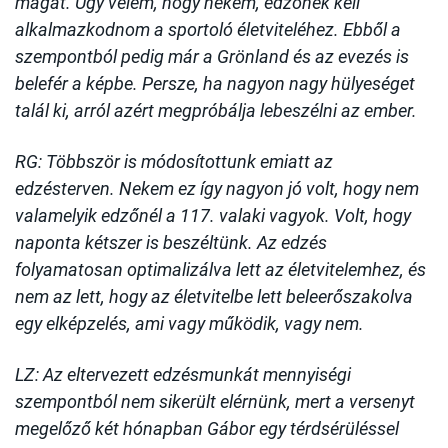
magát. Úgy vélem, hogy nekem, edzőnek kell
alkalmazkodnom a sportoló életviteléhez. Ebből a
szempontból pedig már a Grönland és az evezés is
belefér a képbe. Persze, ha nagyon nagy hülyeséget
talál ki, arról azért megpróbálja lebeszélni az ember.
RG: Többször is módosítottunk emiatt az
edzésterven. Nekem ez így nagyon jó volt, hogy nem
valamelyik edzőnél a 117. valaki vagyok. Volt, hogy
naponta kétszer is beszéltünk. Az edzés
folyamatosan optimalizálva lett az életvitelemhez, és
nem az lett, hogy az életvitelbe lett beleerőszakolva
egy elképzelés, ami vagy működik, vagy nem.
LZ: Az eltervezett edzésmunkát mennyiségi
szempontból nem sikerült elérnünk, mert a versenyt
megelőző két hónapban Gábor egy térdsérüléssel