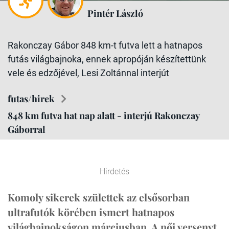
Pintér László
Rakonczay Gábor 848 km-t futva lett a hatnapos
futás világbajnoka, ennek apropóján készítettünk
vele és edzőjével, Lesi Zoltánnal interjút
futas/hirek
848 km futva hat nap alatt - interjú Rakonczay
Gáborral
Hirdetés
Komoly sikerek születtek az elsősorban
ultrafutók körében ismert hatnapos
világbajnokságon márciusban. A női versenyt