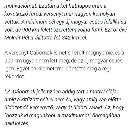
motivációmat. Ezután a két hatnapos után a
következő füredi versenyt már nagyon komolyan
vettük. A minimum cél egy új magyar csúcs felállítása
volt, de 900 km felett szerettem volna futni. Ezt öt éve
Molnár Péter állította fel, 842 km-rel.
A versenyt Gábornak ismét sikerült megnyernie, és a
900 km ugyan nem lett meg, de az új magyar csúcs
igen: Egyetlen kilométerrel döntötte meg a régi
rekordot.
LZ: Gábornak jellemzően addig tart a motivációja,
amíg a kitűzött célt el nem éri, vagy amíg van előtte
üldözendő versenyző, vagy őt üldözi valaki. Az, hogy
“hozzuk ki magunkból a maximumot” önmagában
neki kevés.