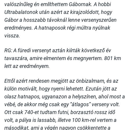
valószínűleg én említhettem Gábornak. A hobbi
Ultrabalatonok után azért az kirajzolódott, hogy
Gábor a hosszabb távoknál lenne versenyszerűen
eredményes. A hatnaposok régi múltra nyúlnak
vissza.
RG: A füredi versenyt aztán kiírták következő év
tavaszára, amire elmentem és megnyertem. 801 km
lett az eredményem.
Ettől azért rendesen megjött az önbizalmam, és az
külön motivált, hogy nyerni lehetett. Ezután jött az
olasz hatnapos, ugyanazon a helyszínen, ahol most a
vébé, de akkor még csak egy “átlagos” verseny volt.
Ott csak 740-et tudtam futni, borzasztó rossz idő
volt, a pálya is lassabb, illetve 100 km-rel vertem a
másodikat, ami a végén nagyon csökkentette a