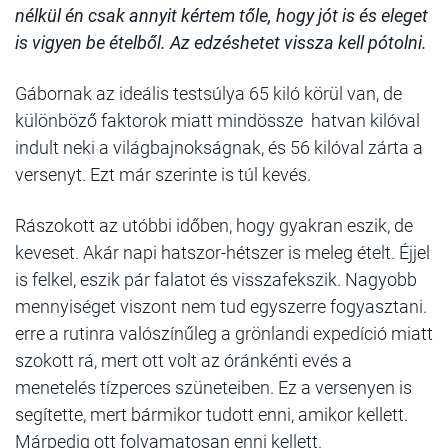
nélkül én csak annyit kértem tőle, hogy jót is és eleget
is vigyen be ételből. Az edzéshetet vissza kell pótolni.
Gábornak az ideális testsúlya 65 kiló körül van, de
különböző faktorok miatt mindössze hatvan kilóval
indult neki a világbajnokságnak, és 56 kilóval zárta a
versenyt. Ezt már szerinte is túl kevés.
Rászokott az utóbbi időben, hogy gyakran eszik, de
keveset. Akár napi hatszor-hétszer is meleg ételt. Éjjel
is felkel, eszik pár falatot és visszafekszik. Nagyobb
mennyiséget viszont nem tud egyszerre fogyasztani.
erre a rutinra valószínűleg a grönlandi expedíció miatt
szokott rá, mert ott volt az óránkénti evés a
menetelés tízperces szüneteiben. Ez a versenyen is
segítette, mert bármikor tudott enni, amikor kellett.
Márpedig ott folyamatosan enni kellett.