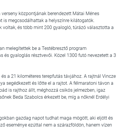
 verseny központjának berendezett Mátai Ménes
 is megcsodálhattak a helyszínre kilátogatók.
 voltak, és több mint 200 gyalogló, túrázó választotta a
an melegítettek be a Testébresztő program
s és gyaloglás résztvevői. Közel 1300 futó nevezetett a 3
 és a 21 kilométeres terepfutás távjához. A rajtnál Vincze
segédkezett és lőtte el a rajtot. A félmaratoni távon a
ád is rajthoz állt, méghozzá csikós jelmezben, igaz
lsőnek Beda Szabolcs érkezett be, míg a nőknél Erdélyi
ágokban gazdag napot tudhat maga mögött, aki eljött és
ező eseménye ezúttal nem a szárazföldön, hanem vízen