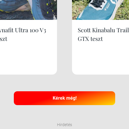
nafit Ultra 100 V3
Scott Kinabalu Trail
szt
GTX teszt
Kérek még!
Hirdetés