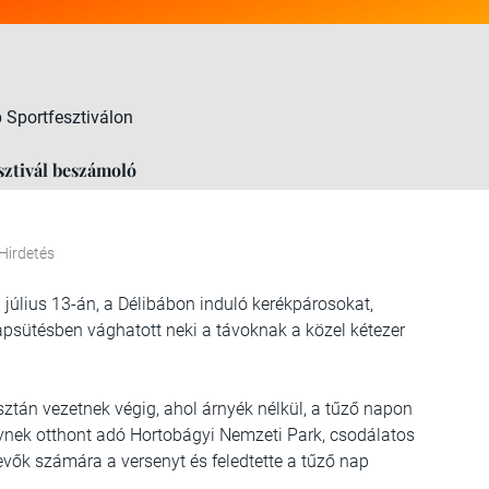
 Sportfesztiválon
sztivál beszámoló
Hirdetés
úlius 13-án, a Délibábon induló kerékpárosokat,
napsütésben vághatott neki a távoknak a közel kétezer
ztán vezetnek végig, ahol árnyék nélkül, a tűző napon
nynek otthont adó Hortobágyi Nemzeti Park, csodálatos
vők számára a versenyt és feledtette a tűző nap