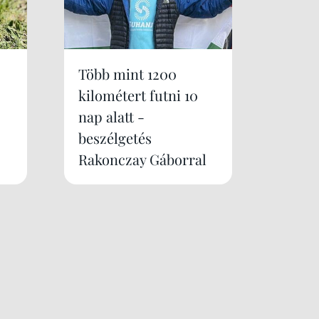
Több mint 1200
kilométert futni 10
nap alatt -
beszélgetés
Rakonczay Gáborral