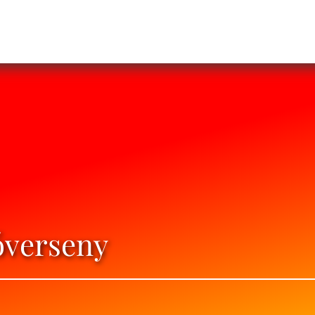
óverseny