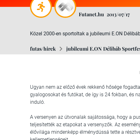
Futanet.hu
2013/07/17
Közel 2000-en sportoltak a jubileumi E.ON Délibáb
futas/hirek
jubileumi E.ON Délibáb Sportfe
Ugyan nem az előző évek rekkenő hősége fogadta j
gyalogosokat és futókat, de így is 24 fokban, és 
induló.
A versenyen az útvonalak sajátossága, hogy a pus
teljesítették az etapokat a versenyzők. Az esemé
élővilága mindenképp élménydússá tette a résztve
kellemetlenségeit.