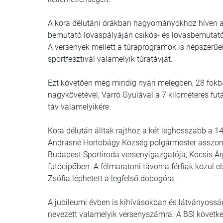
A kora délutáni órákban hagyományokhoz híven a
bemutató lovaspályáján csikós- és lovasbemutatót
A versenyek mellett a túraprogramok is népszerűek
sportfesztivál valamelyik túratávját.
Ezt követően még mindig nyári melegben, 28 fokb
nagykövetével, Varró Gyulával a 7 kilométeres futá
táv valamelyikére.
Kora délután álltak rajthoz a két leghosszabb a 14
Andrásné Hortobágy Község polgármester asszonya 
Budapest Sportiroda versenyigazgatója, Kocsis Árp
futócipőben. A félmaratoni távon a férfiak közül e
Zsófia léphetett a legfelső dobogóra .
A jubileumi évben is kihívásokban és látványoss
nevezett valamelyik versenyszámra. A BSI követk