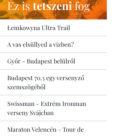
Ez is
tetszeni
fog
Łemkowyna Ultra Trail
A vas elsüllyed a vízben?
Győr - Budapest belülről
Budapest 70.3 egy versenyző
szemszögéből
Swissman - Extrém Ironman
verseny Svájcban
Maraton Velencén - Tour de