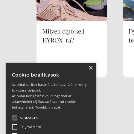
Milyen cipő kell
Dy
HYROX-ra?
te
×
Cookie beállítások
Az oldal sütiket használ a felhasználói élmény
fokozása céljából.
Az oldal böngészésével elfogadod az
adatvédelmi tájékoztató szerinti cookie
felhasználást.
Tovább olvasok
SZÜKSÉGES
TELJESÍTMÉNY