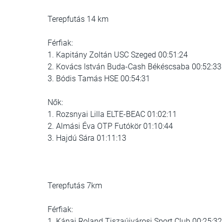
Terepfutás 14 km
Férfiak:
1. Kapitány Zoltán USC Szeged 00:51:24
2. Kovács István Buda-Cash Békéscsaba 00:52:33
3. Bódis Tamás HSE 00:54:31
Nők:
1. Rozsnyai Lilla ELTE-BEAC 01:02:11
2. Almási Éva OTP Futókör 01:10:44
3. Hajdú Sára 01:11:13
Terepfutás 7km
Férfiak:
1. Kánai Roland Tiszaújvárosi Sport Club 00:25:32