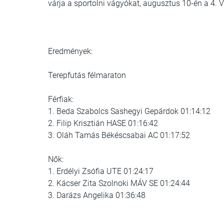
várja a sportolni vágyókat, augusztus 10-én a 4. 
Eredmények:
Terepfutás félmaraton
Férfiak:
1. Beda Szabolcs Sashegyi Gepárdok 01:14:12
2. Filip Krisztián HASE 01:16:42
3. Oláh Tamás Békéscsabai AC 01:17:52
Nők:
1. Erdélyi Zsófia UTE 01:24:17
2. Kácser Zita Szolnoki MÁV SE 01:24:44
3. Darázs Angelika 01:36:48