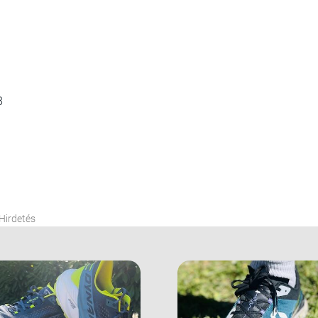
8
Hirdetés