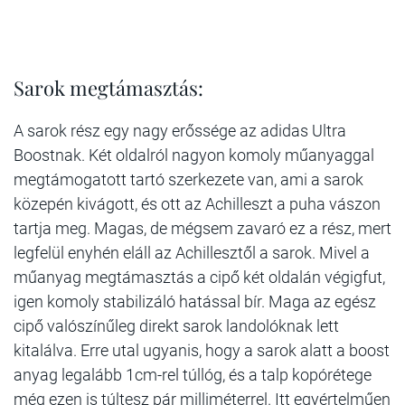
Sarok megtámasztás:
A sarok rész egy nagy erőssége az adidas Ultra
Boostnak. Két oldalról nagyon komoly műanyaggal
megtámogatott tartó szerkezete van, ami a sarok
közepén kivágott, és ott az Achilleszt a puha vászon
tartja meg. Magas, de mégsem zavaró ez a rész, mert
legfelül enyhén eláll az Achillesztől a sarok. Mivel a
műanyag megtámasztás a cipő két oldalán végigfut,
igen komoly stabilizáló hatással bír. Maga az egész
cipő valószínűleg direkt sarok landolóknak lett
kitalálva. Erre utal ugyanis, hogy a sarok alatt a boost
anyag legalább 1cm-rel túllóg, és a talp kopórétege
még ezen is túltesz pár milliméterrel. Itt egyértelműen