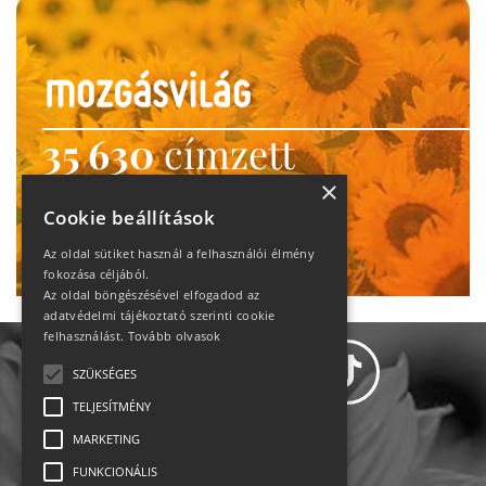
35 630
címzett
heti motiváció
×
Cookie beállítások
Ne maradj le!
Az oldal sütiket használ a felhasználói élmény
fokozása céljából.
Az oldal böngészésével elfogadod az
adatvédelmi tájékoztató szerinti cookie
felhasználást.
Tovább olvasok
SZÜKSÉGES
TELJESÍTMÉNY
MARKETING
Adatvédelem
FUNKCIONÁLIS