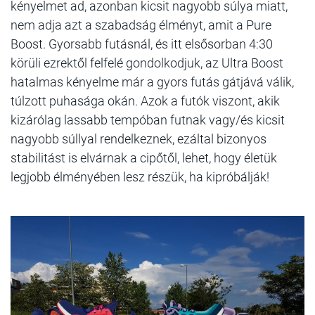
kényelmet ad, azonban kicsit nagyobb súlya miatt,
nem adja azt a szabadság élményt, amit a Pure
Boost. Gyorsabb futásnál, és itt elsősorban 4:30
körüli ezrektől felfelé gondolkodjuk, az Ultra Boost
hatalmas kényelme már a gyors futás gátjává válik,
túlzott puhasága okán. Azok a futók viszont, akik
kizárólag lassabb tempóban futnak vagy/és kicsit
nagyobb súllyal rendelkeznek, ezáltal bizonyos
stabilitást is elvárnak a cipőtől, lehet, hogy életük
legjobb élményében lesz részük, ha kipróbálják!