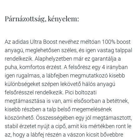
Párnázottság, kényelem:
Az adidas Ultra Boost nevéhez méltóan 100% boost
anyagú, meglehetősen széles, és igen vastag talppal
rendelkezik. Alaphelyzetben már ez garantálja a
puha, komfortos érzést. A felsőrész egy 4 irányban
igen rugalmas, a lábfejben megmutatkozó kisebb
különbségeket szépen lekövető hálós anyagú
felsőrésszel rendelkezik. Pici boltozati
megtámasztása is van, ami elsősorban a betétnek,
kisebb részben a talp belső megemelésének
köszönhető. Összességében egy jól megtámasztott,
stabil érzetet nyújt a cipő, amit kis mértékben ront le
az, hogy a lábfej részén a vászon kicsit bővebbre