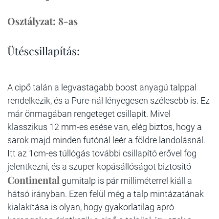
Osztályzat: 8-as
Ütéscsillapítás:
A cipő talán a legvastagabb boost anyagú talppal
rendelkezik, és a Pure-nál lényegesen szélesebb is. Ez
már önmagában rengeteget csillapít. Mivel
klasszikus 12 mm-es esése van, elég biztos, hogy a
sarok majd minden futónál leér a földre landolásnál.
Itt az 1cm-es túllógás további csillapító erővel fog
jelentkezni, és a szuper kopásállóságot biztosító
Continental
gumitalp is pár milliméterrel kiáll a
hátsó irányban. Ezen felül még a talp mintázatának
kialakítása is olyan, hogy gyakorlatilag apró