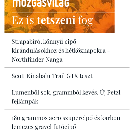
Ez is
tetszeni
fog
Strapabíró, könnyű cipő
kirándulásokhoz és hétköznapokra -
Northfinder Nanga
Scott Kinabalu Trail GTX teszt
Lumenből sok, grammból kevés. Új Petzl
fejlámpák
180 grammos aero szupercipő és karbon
lemezes gravel futócipő