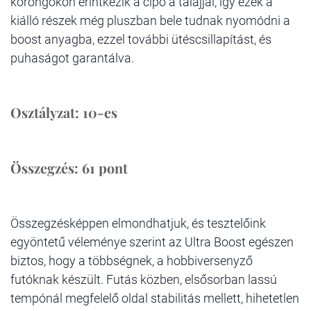
korongokon érintkezik a cipő a talajjal, így ezek a
kiálló részek még pluszban bele tudnak nyomódni a
boost anyagba, ezzel további ütéscsillapítást, és
puhaságot garantálva.
Osztályzat: 10-es
Összegzés: 61 pont
Összegzésképpen elmondhatjuk, és tesztelőink
egyöntetű véleménye szerint az Ultra Boost egészen
biztos, hogy a többségnek, a hobbiversenyző
futóknak készült. Futás közben, elsősorban lassú
tempónál megfelelő oldal stabilitás mellett, hihetetlen