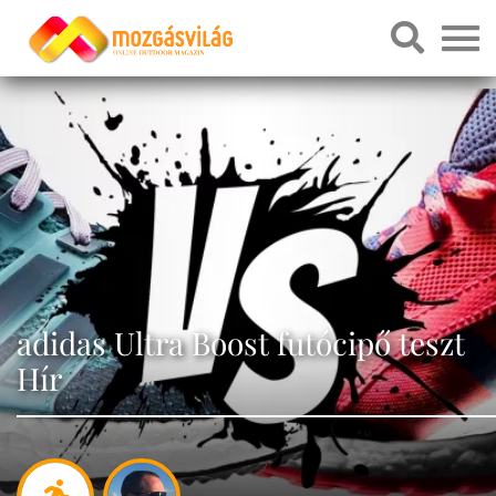
adidas Ultra Boost futócipő teszt
Hír