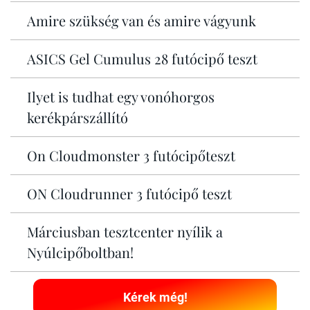
Amire szükség van és amire vágyunk
ASICS Gel Cumulus 28 futócipő teszt
Ilyet is tudhat egy vonóhorgos
kerékpárszállító
On Cloudmonster 3 futócipőteszt
ON Cloudrunner 3 futócipő teszt
Márciusban tesztcenter nyílik a
Nyúlcipőboltban!
Kérek még!