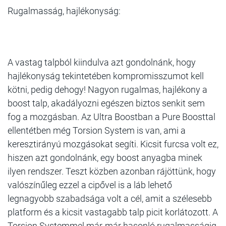
Rugalmasság, hajlékonyság:
A vastag talpból kiindulva azt gondolnánk, hogy
hajlékonyság tekintetében kompromisszumot kell
kötni, pedig dehogy! Nagyon rugalmas, hajlékony a
boost talp, akadályozni egészen biztos senkit sem
fog a mozgásban. Az Ultra Boostban a Pure Boosttal
ellentétben még Torsion System is van, ami a
keresztirányú mozgásokat segíti. Kicsit furcsa volt ez,
hiszen azt gondolnánk, egy boost anyagba minek
ilyen rendszer. Teszt közben azonban rájöttünk, hogy
valószínűleg ezzel a cipővel is a láb lehető
legnagyobb szabadsága volt a cél, amit a szélesebb
platform és a kicsit vastagabb talp picit korlátozott. A
Torsion Systemmel már-már hasonló rugalmasságig