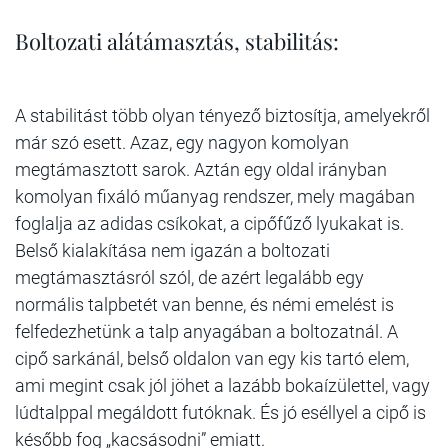
Boltozati alátámasztás, stabilitás:
A stabilitást több olyan tényező biztosítja, amelyekről
már szó esett. Azaz, egy nagyon komolyan
megtámasztott sarok. Aztán egy oldal irányban
komolyan fixáló műanyag rendszer, mely magában
foglalja az adidas csíkokat, a cipőfűző lyukakat is.
Belső kialakítása nem igazán a boltozati
megtámasztásról szól, de azért legalább egy
normális talpbetét van benne, és némi emelést is
felfedezhetünk a talp anyagában a boltozatnál. A
cipő sarkánál, belső oldalon van egy kis tartó elem,
ami megint csak jól jöhet a lazább bokaízülettel, vagy
lúdtalppal megáldott futóknak. És jó eséllyel a cipő is
később fog „kacsásodni” emiatt.