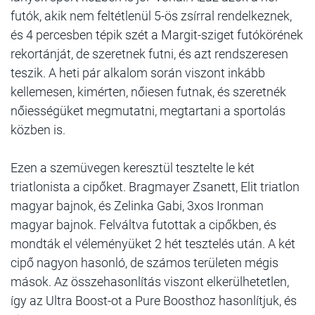
futók, akik nem feltétlenül 5-ös zsírral rendelkeznek,
és 4 percesben tépik szét a Margit-sziget futókörének
rekortánját, de szeretnek futni, és azt rendszeresen
teszik. A heti pár alkalom során viszont inkább
kellemesen, kimérten, nőiesen futnak, és szeretnék
nőiességüket megmutatni, megtartani a sportolás
közben is.
Ezen a szemüvegen keresztül tesztelte le két
triatlonista a cipőket. Bragmayer Zsanett, Elit triatlon
magyar bajnok, és Zelinka Gabi, 3xos Ironman
magyar bajnok. Felváltva futottak a cipőkben, és
mondták el véleményüket 2 hét tesztelés után. A két
cipő nagyon hasonló, de számos területen mégis
mások.
Az összehasonlítás viszont elkerülhetetlen,
így az Ultra Boost-ot a Pure Boosthoz hasonlítjuk, és