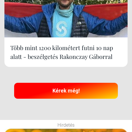
Több mint 1200 kilométert futni 10 nap
alatt - beszélgetés Rakonczay Gáborral
Kérek még!
Hirdetés