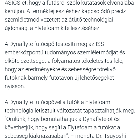
ASICS-et, hogy a futásról szóló
kutatások élvonalába
kerüljön. A termékfejlesztéshez kapcsolódó precíz
szemléletmód vezetett az átütő
technológiai
újdonság. a Flytefoam kifejlesztéséhez.
A Dynaflyte futócipő testesíti meg az ISS
emberközpontú tudományos szemléletmódját és
elkötelezettségét
a folyamatos tökéletesítés felé,
hogy az eredményekre és sebességre törekvő
futóknak bármely futótávon új
lehetőségeket
nyisson.
A Dynaflyte futócipővel a futók a Flytefoam
technológia letisztult változatát tapasztalhatják meg.
“Örülünk,
hogy bemutathatjuk a Dynaflyte-ot és
követhetjük, hogy segíti a Flytefoam a futókat a
sebesség
kiaknázásában”. – mondta Dr. Tsuyoshi