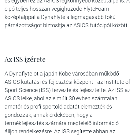
és egyben ez az ASICS legkönnyebb középtalpa is. A
cipő teljes hosszán
végighúzódó FlyteFoam
középtalppal a DynaFlyte a legmagasabb fokú
párnázottságot biztosítja az ASICS
futócipői között.
Az ISS ígérete
A Dynaflyte-ot a japán Kobe városában működő
ASICS kutatási és fejlesztési központ - az Institute of
Sport
Science (ISS) tervezte és fejlesztette. Az ISS az
ASICS lelke, ahol az elmúlt 30 évben számtalan
amatőr és
profi sportoló adatát elemezték és
gondozzák, annak érdekében, hogy a
termékfejlesztés számára
megfelelő információ
álljon rendelkezésre. Az ISS segítette abban az