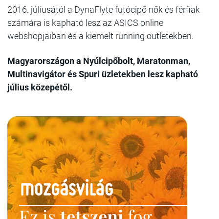
2016. júliusától a DynaFlyte futócipő nők és férfiak
számára is kapható lesz az ASICS online
webshopjaiban és a kiemelt running outletekben.
Magyarországon a Nyúlcipőbolt, Maratonman,
Multinavigátor és Spuri üzletekben lesz kapható
július közepétől.
Ez is
tetszeni
fog