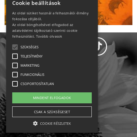
Cookie beállítások
Ne maradj le!
Az oldal sütiket használ a felhasználói élmény
fokozása céljából.
Az oldal böngészésével elfogadod az
adatvédelmi tájékoztató szerinti cookie
felhasználást.
Tovább olvasok
SZÜKSÉGES
TELJESÍTMÉNY
MARKETING
Adatvédelem
FUNKCIONÁLIS
CSOPORTOSÍTATLAN
Állásajánlatok
MINDENT ELFOGADOK
Impresszum-kapcsolat
CSAK A SZÜKSÉGESET
Jogi nyilatkozat
COOKIE RÉSZLETEK
Rólunk