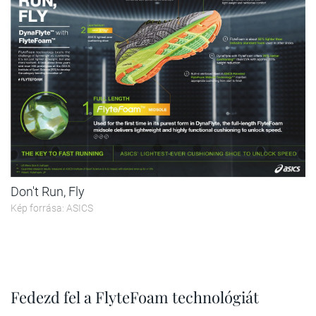
Don't Run, Fly
Kép forrása: ASICS
Fedezd fel a FlyteFoam technológiát