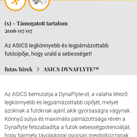
(x) - Támogatott tartalom
2016/07/07
Az ASICS legkönnyebb és legpárnázottabb
futócipője, hogy urald a sebességet!
futas/hirek
ASICS DYNAFLYTE™
Az ASICS bemutatja a DynaFlyte-ot, a valaha létező
legkönnyebb és legpárnázottabb cipőjét, melyet
azoknak a futóknak ajánl, akik gyorsaságra vágynak.
Könnyű súlya és maximális párnázottsága révén a
Dynaflyte felszabadítja a futók sebességpotenciálját,
hogy bármely távolsággal gyorsan megbirkózzanak.