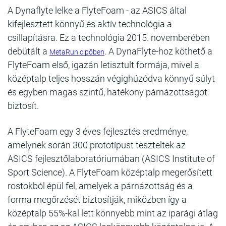
A Dynaflyte lelke a FlyteFoam - az ASICS által
kifejlesztett könnyű és aktív technológia a
csillapításra. Ez
a technológia 2015. novemberében
debütált a
. A DynaFlyte-hoz köthető a
MetaRun cipőben
FlyteFoam
első, igazán letisztult formája, mivel a
középtalp teljes hosszán végighúzódva könnyű súlyt
és egyben
magas szintű, hatékony párnázottságot
biztosít.
A FlyteFoam egy 3 éves fejlesztés eredménye,
amelynek során 300 prototípust teszteltek az
ASICS
fejlesztőlaboratóriumában (ASICS Institute of
Sport Science). A FlyteFoam középtalp megerősített
rostokból
épül fel, amelyek a párnázottság és a
forma megőrzését biztosítják, miközben így a
középtalp 55%-kal lett
könnyebb mint az iparági átlag