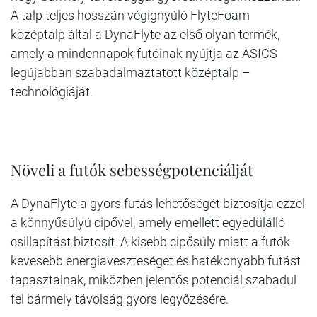
A talp teljes hosszán végignyúló FlyteFoam
középtalp által a DynaFlyte az első olyan termék,
amely a mindennapok futóinak nyújtja az ASICS
legújabban szabadalmaztatott középtalp –
technológiáját.
Növeli a futók sebességpotenciálját
A DynaFlyte a gyors futás lehetőségét biztosítja ezzel
a könnyűsúlyú cipővel, amely emellett egyedülálló
csillapítást biztosít. A kisebb cipősúly miatt a futók
kevesebb energiaveszteséget és hatékonyabb futást
tapasztalnak, miközben jelentős potenciál szabadul
fel bármely távolság gyors legyőzésére.