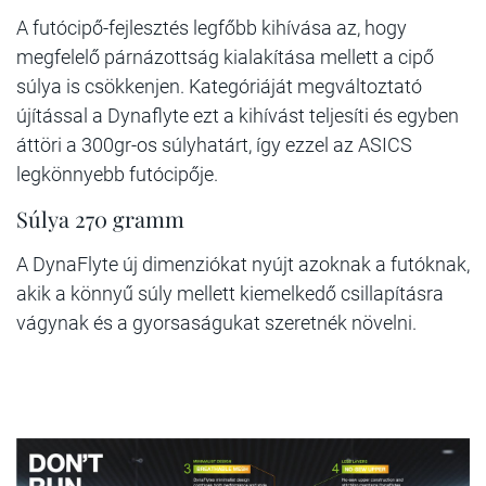
A futócipő-fejlesztés legfőbb kihívása az, hogy
megfelelő párnázottság kialakítása mellett a cipő
súlya is csökkenjen. Kategóriáját megváltoztató
újítással a Dynaflyte ezt a kihívást teljesíti és egyben
áttöri a 300gr-os súlyhatárt, így ezzel az ASICS
legkönnyebb futócipője.
Súlya 270 gramm
A DynaFlyte új dimenziókat nyújt azoknak a futóknak,
akik a könnyű súly mellett kiemelkedő csillapításra
vágynak és a gyorsaságukat szeretnék növelni.