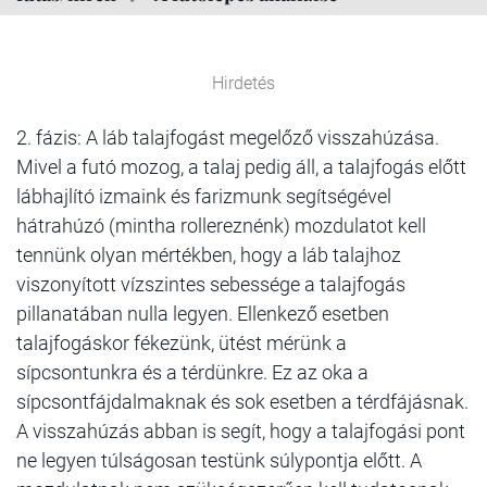
Hirdetés
2. fázis: A láb talajfogást megelőző visszahúzása.
Mivel a futó mozog, a talaj pedig áll, a talajfogás előtt
lábhajlító izmaink és farizmunk segítségével
hátrahúzó (mintha rollereznénk) mozdulatot kell
tennünk olyan mértékben, hogy a láb talajhoz
viszonyított vízszintes sebessége a talajfogás
pillanatában nulla legyen. Ellenkező esetben
talajfogáskor fékezünk, ütést mérünk a
sípcsontunkra és a térdünkre. Ez az oka a
sípcsontfájdalmaknak és sok esetben a térdfájásnak.
A visszahúzás abban is segít, hogy a talajfogási pont
ne legyen túlságosan testünk súlypontja előtt. A