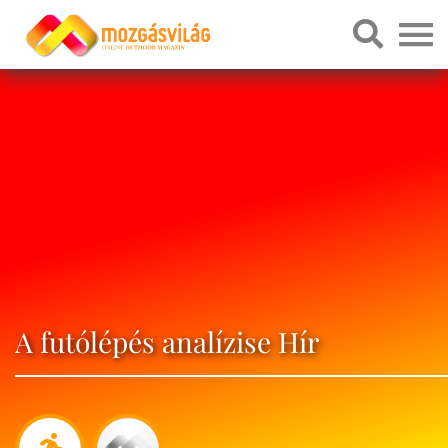
A futólépés analízise Hír