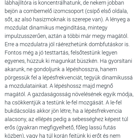
lábhajlítóra is koncentrálhatunk, de nekem jobban
bejön a combemelő izomcsoport (csípő első oldala,
sőt, az alsó hasizmoknak is szerepe van). A lényeg a
mozdulat dinamikus megindítása, mintegy
impulzusszerűen, aztán a többi már megy magától.
Erre a mozdulatra jól ráérezhetünk dombfutáskor is.
Fontos még a jó testtartás, felsőtestünk legyen
egyenes, húzzuk ki magunkat büszkén. Ha gyorsítani
akarunk, ne gondoljunk a lépéshosszra, hanem
pörgessük fel a lépésfrekvenciát, tegyük dinamikussá
a mozdulatainkat. A lépéshossz majd megnő
magától. A gazdaságosság növelésének egyik módja,
ha csökkentjük a testünk le-fel mozgását. A le-fel
bukdácsolás akkor jön létre, ha a lépésfrekvencia
alacsony, az ellépés pedig a sebességhez képest túl
erős (gyakran megfigyelhető, főleg lassú futás
közben), vagy ha túl korán fejtünk ki erőt és nem