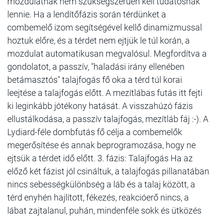
mozdulatnak nem szükségszerűen kell tudatosnak
lennie. Ha a lendítőfázis során térdünket a
combemelő izom segítségével kellő dinamizmussal
hoztuk előre, és a térdet nem ejtjük le túl korán, a
mozdulat automatikusan megvalósul. Megfordítva a
gondolatot, a passzív, "haladási irány ellenében
betámasztós" talajfogás fő oka a térd túl korai
leejtése a talajfogás előtt. A mezítlábas futás itt fejti
ki leginkább jótékony hatását. A visszahúzó fázis
ellustálkodása, a passzív talajfogás, mezítláb fáj :-). A
Lydiard-féle dombfutás fő célja a combemelők
megerősítése és annak beprogramozása, hogy ne
ejtsük a térdet idő előtt. 3. fázis: Talajfogás Ha az
előző két fázist jól csináltuk, a talajfogás pillanatában
nincs sebességkülönbség a láb és a talaj között, a
térd enyhén hajlított, fékezés, reakcióerő nincs, a
lábat zajtalanul, puhán, mindenféle sokk és ütközés