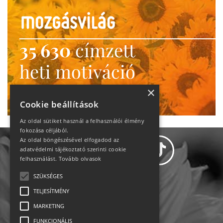
35 630
címzett
heti motiváció
Ne maradj le!
×
Cookie beállítások
Az oldal sütiket használ a felhasználói élmény
fokozása céljából.
Az oldal böngészésével elfogadod az
adatvédelmi tájékoztató szerinti cookie
felhasználást.
Tovább olvasok
SZÜKSÉGES
Adatvédelem
TELJESÍTMÉNY
MARKETING
Állásajánlatok
FUNKCIONÁLIS