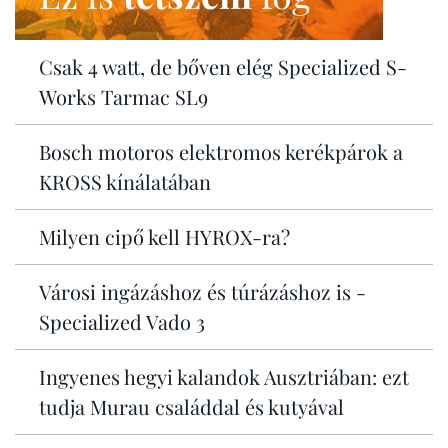
Csak 4 watt, de bőven elég Specialized S-
Works Tarmac SL9
Bosch motoros elektromos kerékpárok a
KROSS kínálatában
Milyen cipő kell HYROX-ra?
Városi ingázáshoz és túrázáshoz is -
Specialized Vado 3
Ingyenes hegyi kalandok Ausztriában: ezt
tudja Murau családdal és kutyával