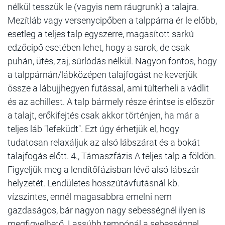
nélkül tesszük le (vagyis nem ráugrunk) a talajra.
Mezítláb vagy versenycipőben a talppárna ér le előbb,
esetleg a teljes talp egyszerre, magasított sarkú
edzőcipő esetében lehet, hogy a sarok, de csak
puhán, ütés, zaj, súrlódás nélkül. Nagyon fontos, hogy
a talppárnán/lábközépen talajfogást ne keverjük
össze a lábujjhegyen futással, ami túlterheli a vádlit
és az achillest. A talp bármely része érintse is először
a talajt, erőkifejtés csak akkor történjen, ha már a
teljes láb "lefeküdt". Ezt úgy érhetjük el, hogy
tudatosan relaxáljuk az alsó lábszárat és a bokát
talajfogás előtt. 4., Támaszfázis A teljes talp a földön.
Figyeljük meg a lendítőfázisban lévő alsó lábszár
helyzetét. Lendületes hosszútávfutásnál kb.
vízszintes, ennél magasabbra emelni nem
gazdaságos, bár nagyon nagy sebességnél ilyen is
megfigyelhető. Lassúbb tempónál a sebességgel