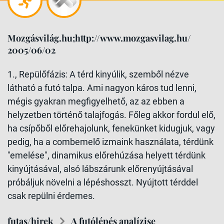
Mozgásvilág.hu;http://www.mozgasvilag.hu/
2005/06/02
1., Repülőfázis: A térd kinyúlik, szemből nézve
látható a futó talpa. Ami nagyon káros tud lenni,
mégis gyakran megfigyelhető, az az ebben a
helyzetben történő talajfogás. Főleg akkor fordul elő,
ha csípőből előrehajolunk, fenekünket kidugjuk, vagy
pedig, ha a combemelő izmaink használata, térdünk
"emelése", dinamikus előrehúzása helyett térdünk
kinyújtásával, alsó lábszárunk előrenyújtásával
próbáljuk növelni a lépéshosszt. Nyújtott térddel
csak repülni érdemes.
futas/hirek
A futólépés analízise