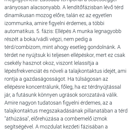
arányosan alacsonyabb. A lendítőfázisban lévő térd
dinamikusan mozog előre, talán ez az egyetlen
izommunka, amire figyelni érdemes, a többi
automatikus. 5. fázis: Ellépés A munka legnagyobb
részét a boka/vádli végzi, nem pedig a
térd/combizom, mint ahogy esetleg gondolnánk. A
térdet ne nyújtsuk ki teljesen ellépéskor, mert ez csak
csekély hasznot okoz, viszont lelassítja a
lépésfrekvenciát és növeli a talajkontaktus idejét, ami
rontja a gazdaságosságot. Ha túlságosan az
ellépésre koncentrálunk, főleg, ha ez térdnyújtással
jár, a futásunk könnyen ugrások sorozatává válik.
Amire nagyon tudatosan figyelni érdemes, az a
talajkontaktus megszakadásának pillanatában a térd
"áthúzása", előrehúzása a combemelő izmok
segítségével. A mozdulat kezdeti fázisában a