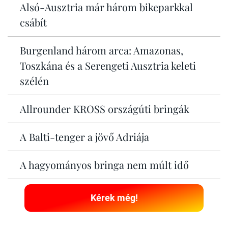
Alsó-Ausztria már három bikeparkkal
csábít
Burgenland három arca: Amazonas,
Toszkána és a Serengeti Ausztria keleti
szélén
Allrounder KROSS országúti bringák
A Balti-tenger a jövő Adriája
A hagyományos bringa nem múlt idő
Kérek még!